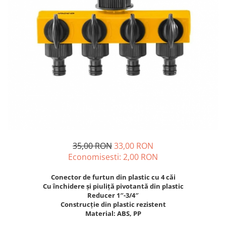
Diverse
Seminte legume
Pepene
Plante medicinale
Seminte ardei
Seminte broccoli
Seminte castraveti
Seminte ceapa
Seminte conopida
Seminte de Gulii
Seminte de Leustean
35,00 RON
33,00 RON
Economisesti:
2,00
RON
Seminte de Patrunjel
Seminte de praz
Conector de furtun din plastic cu 4 căi
Seminte dovleac decorativ
Cu închidere și piuliță pivotantă din plastic
Reducer 1″-3/4″
Seminte dovlecel / dovleac
Construcție din plastic rezistent
Seminte fasole
Material: ABS, PP
Seminte mazare