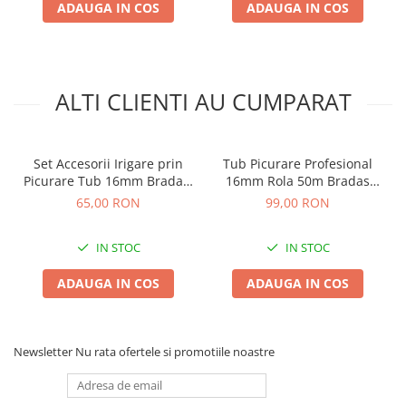
ADAUGA IN COS
ADAUGA IN COS
Plase plante
Pompa de apa curata/murdara
Pompa de stropit
ALTI CLIENTI AU CUMPARAT
Raticide
Saci
Set Accesorii Irigare prin
Tub Picurare Profesional
Spray si intretinere
Picurare Tub 16mm Bradas,
16mm Rola 50m Bradas
Vinificatie
Kit Fitinguri Extins (42
Water Flow Drip, Conducta
65,00 RON
99,00 RON
piese/set
Irigare Perete Gros cu
Lichidare STOC
Picuratori Rivulis din 33 in
Produse Bricolaj
IN STOC
IN STOC
33cm
Acumulatori si Incarcatoare
ADAUGA IN COS
ADAUGA IN COS
Baros / Ciocan / Topor
Burghie
Newsletter
Nu rata ofertele si promotiile noastre
Cantare
Centuri/chingi