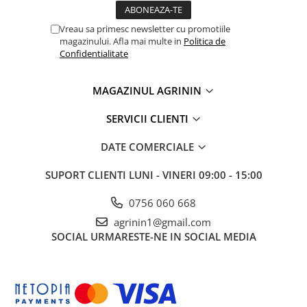
Chei fixe
Cleste
Vreau sa primesc newsletter cu promotiile
magazinului. Afla mai multe in
Politica de
Colier / Faseta
Confidentialitate
Consumabile motofierastrau
drujba
MAGAZINUL AGRININ
Demarouri drujba
SERVICII CLIENTI
Discuri debitare
Discuri motocoasa
DATE COMERCIALE
Diverse
SUPORT CLIENTI
LUNI - VINERI 09:00 - 15:00
Feronerie si accesorii
0756 060 668
Fierastraie manuale
agrinin1@gmail.com
Fire motocoasa
SOCIAL
URMARESTE-NE IN SOCIAL MEDIA
Flexuri si Polizoare
Gresor / Decalimetru
Hranitoare/ Adapatoare