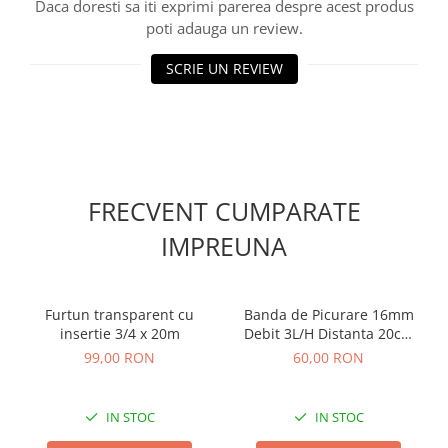
Daca doresti sa iti exprimi parerea despre acest produs
Accesorii gard electric
poti adauga un review.
Accesorii irigat
SCRIE UN REVIEW
Araci/ Suporti plante
Candele / Rezerve / Lumanari
Carabine/ carlige
Diverse casa si gradina
Diverse depozitare
FRECVENT CUMPARATE
Echipament protectie gradina
IMPREUNA
Fir/Ata de legat
Foarfeci
Furtun transparent cu
Banda de Picurare 16mm
Furtun / banda / tub
insertie 3/4 x 20m
Debit 3L/H Distanta 20cm
Motofierastrau / Drujba
Rola 200m - Sistem Irigare
99,00 RON
60,00 RON
Legume si Solarii
Pila motofierastrau / drujba
Plantator
IN STOC
IN STOC
Plasa de umbrire