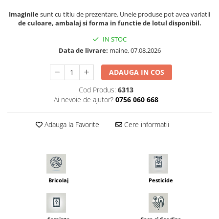
Seminte morcovi
Imaginile
sunt cu titlu de prezentare. Unele produse pot avea variatii
Seminte pastarnac
de culoare, ambalaj si forma in functie de lotul disponibil.
Seminte plante aromatice
IN STOC
Seminte ridichi
Data de livrare:
maine, 07.08.2026
Seminte rosii
ADAUGA IN COS
Seminte salata
Seminte sfecla
Cod Produs:
6313
Seminte telina
Ai nevoie de ajutor?
0756 060 668
Seminte varza
Seminte Vinete
Adauga la Favorite
Cere informatii
Seminte zucchini
Verdeturi
Seminte Legume Profesionale
Seminte pentru germinare
Bricolaj
Pesticide
Seminte trifoi
Pesticide