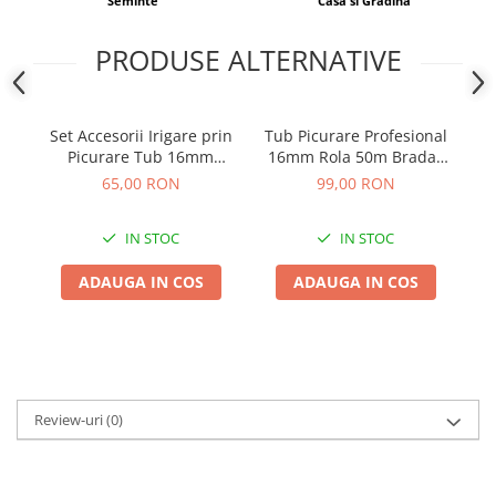
Seminte
Casa si Gradina
Adjuvant
BIO
PRODUSE ALTERNATIVE
Diverse
Erbicid
Set Accesorii Irigare prin
Tub Picurare Profesional
F
Fungicid
Picurare Tub 16mm
16mm Rola 50m Bradas
Insecticid
Bradas, Kit Fitinguri
Water Flow Drip,
65,00 RON
99,00 RON
Extins (42 piese/set
Conducta Irigare Perete
Tratamente repaus vegetativ
Gros cu Picuratori Rivulis
IN STOC
IN STOC
din 33 in 33cm
Ingrasaminte plante
Ingrasaminte plante
ADAUGA IN COS
ADAUGA IN COS
Ingrasaminte plante - CUTIE / KG
Ingrasaminte plante - ECOLOGICE
Ingrasaminte plante - FLORI
Ingrasaminte plante - FLORI - GEL
Review-uri
(0)
Casa, Gradina
Accesorii agricole