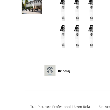
Diverse
Seminte legume
Pepene
Plante medicinale
Seminte ardei
Seminte broccoli
Seminte castraveti
Seminte ceapa
Seminte conopida
Seminte de Gulii
Seminte de Leustean
Bricolaj
Seminte de Patrunjel
Seminte de praz
Seminte dovleac decorativ
Seminte dovlecel / dovleac
Seminte fasole
Tub Picurare Profesional 16mm Rola
Set Acc
Seminte mazare