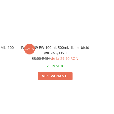
 ML. 100
Foxtrot 69 EW 100ml, 500ml, 1L - erbicid
Banda p
-21%
-13%
pentru gazon
38,00 RON
de la 29,90 RON
4
IN STOC
VEZI VARIANTE