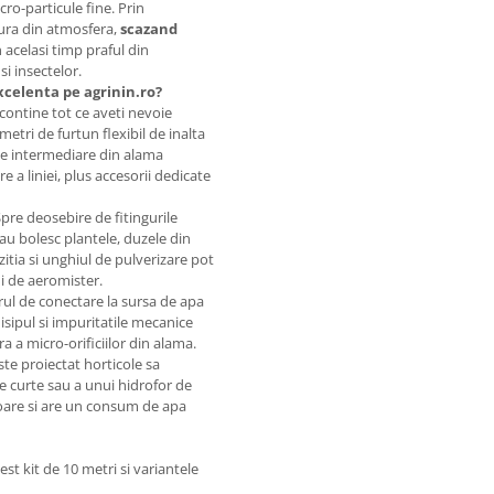
ro-particule fine. Prin
ura din atmosfera,
scazand
in acelasi timp praful din
si insectelor.
xcelenta pe agrinin.ro?
contine tot ce aveti nevoie
metri de furtun flexibil de inalta
uze intermediare din alama
 a liniei, plus accesorii dedicate
pre deosebire de fitingurile
sau bolesc plantele, duzele din
tia si unghiul de pulverizare pot
i de aeromister.
ul de conectare la sursa de apa
nisipul si impuritatile mecanice
a micro-orificiilor din alama.
te proiectat horticole sa
e curte sau a unui hidrofor de
oare si are un consum de apa
st kit de 10 metri si variantele