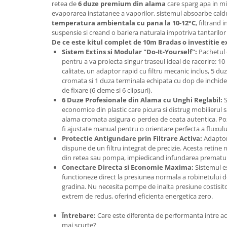
Adjuvant
retea de
6 duze premium din alama
care sparg apa in mic
evaporarea instatanee a vaporilor, sistemul absoarbe cald
BIO
temperatura ambientala cu pana la 10-12°C
, filtrand 
suspensie si creand o bariera naturala impotriva tantarilor 
Diverse
De ce este kitul complet de 10m Bradas o investitie e
Erbicid
Sistem Extins si Modular "Do-It-Yourself":
Pachetul 
pentru a va proiecta singur traseul ideal de racorire: 10 
Fungicid
calitate, un adaptor rapid cu filtru mecanic inclus, 5 d
Insecticid
cromata si 1 duza terminala echipata cu dop de inchidere
de fixare (6 cleme si 6 clipsuri).
Tratamente repaus vegetativ
6 Duze Profesionale din Alama cu Unghi Reglabil:
S
economice din plastic care picura si distrug mobilierul 
Ingrasaminte plante
alama cromata asigura o perdea de ceata autentica. Pozi
Ingrasaminte plante
fi ajustate manual pentru o orientare perfecta a fluxulu
Protectie Antigundare prin Filtrare Activa:
Adaptor
Ingrasaminte plante - CUTIE / KG
dispune de un filtru integrat de precizie. Acesta retine 
Ingrasaminte plante - ECOLOGICE
din retea sau pompa, impiedicand infundarea prematura 
Conectare Directa si Economie Maxima:
Sistemul es
Ingrasaminte plante - FLORI
functioneze direct la presiunea normala a robinetului d
gradina. Nu necesita pompe de inalta presiune costisit
Ingrasaminte plante - FLORI - GEL
extrem de redus, oferind eficienta energetica zero.
Casa, Gradina
Întrebare:
Care este diferenta de performanta intre ace
Accesorii agricole
mai scurte?