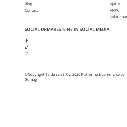
Lama motofierastrau / drujba
Blog
Ajutor
Contact
ANPC
Lant motofierastrau / drujba
Solutionare
Lubrifianti
Masca de sudura & accesori
SOCIAL
URMARESTE-NE IN SOCIAL MEDIA
Motocoasa
Motocoasa si consumabile /
accesorii
Patent
Rulete masurat
©Copyright Tarda sen S.R.L. 2026
Platforma E-commerce by
Sape/ Cazmale/ Lopeti
Gomag
Scule de mana
Scule electrice
Set chei combinate
Surubelnite
Suruburi