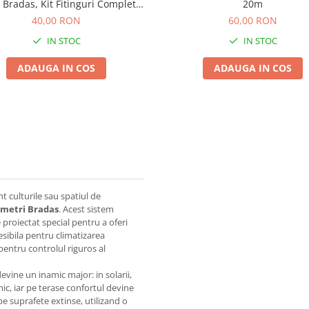
Bradas, Kit Fitinguri Complete
20m
(27 piese/set)
40,00 RON
60,00 RON
IN STOC
IN STOC
ADAUGA IN COS
ADAUGA IN COS
nt culturile sau spatiul de
0 metri Bradas
. Acest sistem
 proiectat special pentru a oferi
cesibila pentru climatizarea
pentru controlul riguros al
evine un inamic major: in solarii,
mic, iar pe terase confortul devine
e suprafete extinse, utilizand o