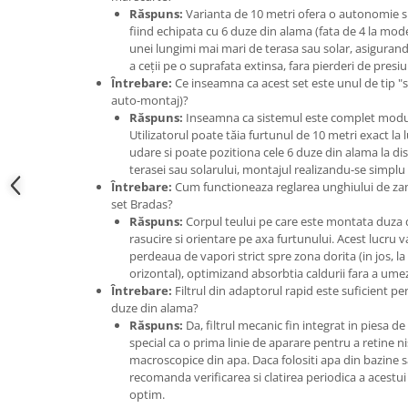
Accesorii gard electric
Răspuns:
Varianta de 10 metri ofera o autonomie si
fiind echipata cu 6 duze din alama (fata de 4 la mod
Accesorii irigat
unei lungimi mai mari de terasa sau solar, asiguran
Araci/ Suporti plante
a ceții pe o suprafata extinsa, fara pierderi de presi
Întrebare:
Ce inseamna ca acest set este unul de tip
Candele / Rezerve / Lumanari
auto-montaj)?
Răspuns:
Inseamna ca sistemul este complet modular
Carabine/ carlige
Utilizatorul poate tăia furtunul de 10 metri exact la 
Diverse casa si gradina
udare si poate pozitiona cele 6 duze din alama la dist
terasei sau solarului, montajul realizandu-se simplu 
Diverse depozitare
Întrebare:
Cum functioneaza reglarea unghiului de zam
set Bradas?
Echipament protectie gradina
Răspuns:
Corpul teului pe care este montata duza 
Fir/Ata de legat
rasucire si orientare pe axa furtunului. Acest lucru v
perdeaua de vapori strict spre zona dorita (in jos, l
Foarfeci
orizontal), optimizand absorbtia caldurii fara a umez
Întrebare:
Filtrul din adaptorul rapid este suficient pe
Furtun / banda / tub
duze din alama?
Motofierastrau / Drujba
Răspuns:
Da, filtrul mecanic fin integrat in piesa d
special ca o prima linie de aparare pentru a retine nis
Pila motofierastrau / drujba
macroscopice din apa. Daca folositi apa din bazine s
Plantator
recomanda verificarea si clatirea periodica a acestui
optim.
Plasa de umbrire