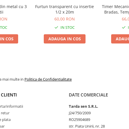
 din metal cu 3
Furtun transparent cu insertie
Timer Mecani
ii
1/2 x 20m
Bradas, Temp
Direct Robine
 RON
60,00 RON
66,
STOC
IN STOC
IN COS
ADAUGA IN COS
ADAUG
la mai multe in
Politica de Confidentialitate
 CLIENTI
DATE COMERCIALE
rta/informatii
Tarda sen S.R.L.
 retur
J24/750/2009
 plata
RO25904689
par
str. Piata Unirii, nr. 28