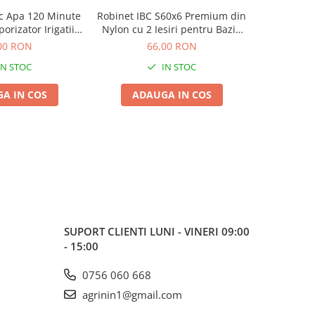
c Apa 120 Minute
Robinet IBC S60x6 Premium din
Furtun din
-10%
orizator Irigatii
Nylon cu 2 Iesiri pentru Bazin
acc
t 3/4 fara Baterii
1000L, Adaptor Dublu Rezistent
00 RON
66,00 RON
85,00
la Inghet Bradas
IN STOC
IN STOC
A IN COS
ADAUGA IN COS
ADA
SUPORT CLIENTI
LUNI - VINERI 09:00
- 15:00
0756 060 668
agrinin1@gmail.com