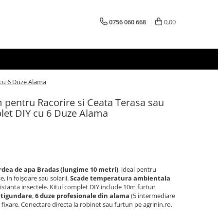
0756 060 668
0,00
 cu 6 Duze Alama
 pentru Racorire si Ceata Terasa sau
plet DIY cu 6 Duze Alama
erdea de apa Bradas (lungime 10 metri)
, ideal pentru
, in foișoare sau solarii.
Scade temperatura ambientala
a distanta insectele. Kitul complet DIY include 10m furtun
antigundare
,
6 duze profesionale din alama
(5 intermediare
 fixare. Conectare directa la robinet sau furtun pe agrinin.ro.