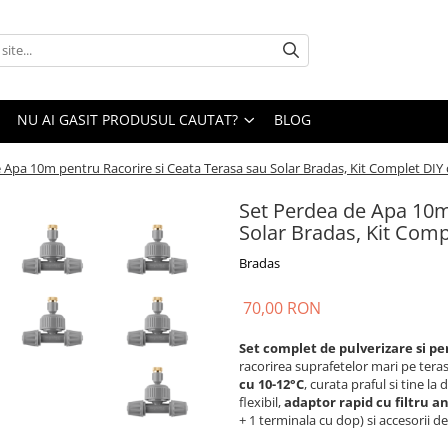
NU AI GASIT PRODUSUL CAUTAT?
BLOG
 Apa 10m pentru Racorire si Ceata Terasa sau Solar Bradas, Kit Complet DIY
Set Perdea de Apa 10m
Solar Bradas, Kit Com
Bradas
70,00 RON
Set complet de pulverizare si p
racorirea suprafetelor mari pe terase
cu 10-12°C
, curata praful si tine l
flexibil,
adaptor rapid cu filtru 
+ 1 terminala cu dop) si accesorii de