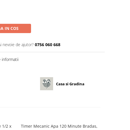
A IN COS
Ai nevoie de ajutor?
0756 060 668
informatii
Casa si Gradina
 1/2 x
Timer Mecanic Apa 120 Minute Bradas,
Robinet IBC