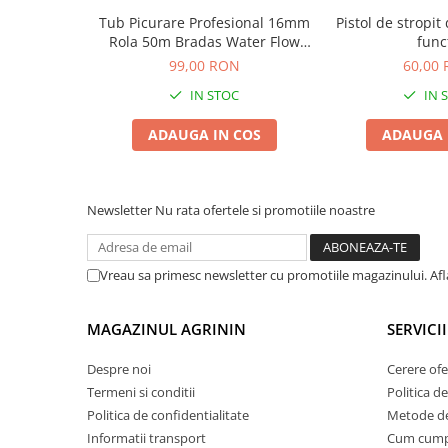
Chei fixe
Tub Picurare Profesional 16mm
Pistol de stropit
Cleste
Rola 50m Bradas Water Flow
funct
Drip, Conducta Irigare Perete
Colier / Faseta
99,00 RON
60,00
Gros cu Picuratori Rivulis din 33
IN STOC
IN 
Consumabile motofierastrau
in 33cm
drujba
ADAUGA IN COS
ADAUGA 
Demarouri drujba
Discuri debitare
Discuri motocoasa
Newsletter
Nu rata ofertele si promotiile noastre
Diverse
Feronerie si accesorii
Vreau sa primesc newsletter cu promotiile magazinului. Af
Fierastraie manuale
MAGAZINUL AGRININ
SERVICII
Fire motocoasa
Flexuri si Polizoare
Despre noi
Cerere ofe
Termeni si conditii
Politica de
Gresor / Decalimetru
Politica de confidentialitate
Metode de
Hranitoare/ Adapatoare
Informatii transport
Cum cum