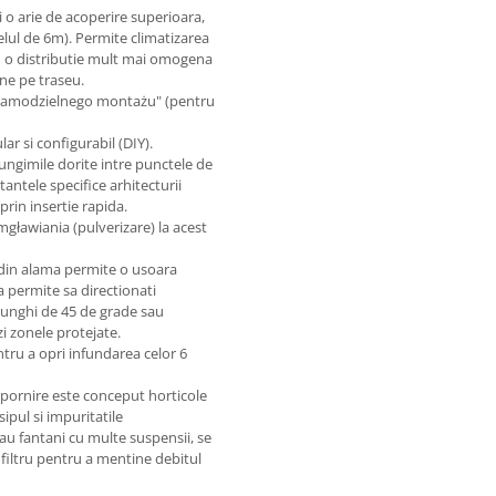
 o arie de acoperire superioara,
elul de 6m). Permite climatizarea
d o distributie mult mai omogena
une pe traseu.
 "samodzielnego montażu" (pentru
 si configurabil (DIY).
lungimile dorite intre punctele de
antele specifice arhitecturii
prin insertie rapida.
gławiania (pulverizare) la acest
din alama permite o usoara
a permite sa directionati
a unghi de 45 de grade sau
i zonele protejate.
ntru a opri infundarea celor 6
e pornire este conceput horticole
ipul si impuritatile
au fantani cu multe suspensii, se
 filtru pentru a mentine debitul