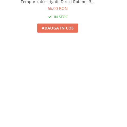
Temporizator Irigatii Direct Robinet 3/4
cu 2 Iesiri p
fara Baterii
Dublu Rezi
66,00 RON
IN STOC
ADAUGA IN COS
A