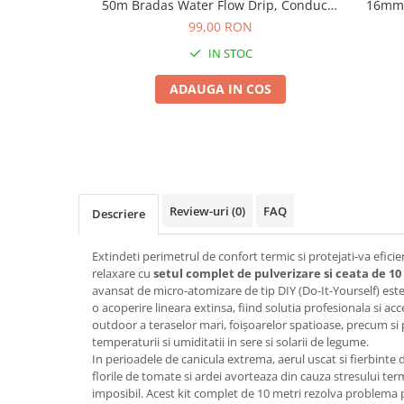
50m Bradas Water Flow Drip, Conducta
16mm 
Seminte morcovi
Irigare Perete Gros cu Picuratori Rivulis
99,00 RON
din 33 in 33cm
Seminte pastarnac
IN STOC
Seminte plante aromatice
Seminte ridichi
ADAUGA IN COS
Seminte rosii
Seminte salata
Seminte sfecla
Seminte telina
Seminte varza
Review-uri
(0)
FAQ
Descriere
Seminte Vinete
Seminte zucchini
Extindeti perimetrul de confort termic si protejati-va eficie
relaxare cu
setul complet de pulverizare si ceata de 1
Verdeturi
avansat de micro-atomizare de tip DIY (Do-It-Yourself) este
Seminte Legume Profesionale
o acoperire lineara extinsa, fiind solutia profesionala si ac
outdoor a teraselor mari, foișoarelor spatioase, precum si 
Seminte pentru germinare
temperaturii si umiditatii in sere si solarii de legume.
Seminte trifoi
In perioadele de canicula extrema, aerul uscat si fierbinte d
florile de tomate si ardei avorteaza din cauza stresului ter
Pesticide
imposibil. Acest kit complet de 10 metri rezolva problema p