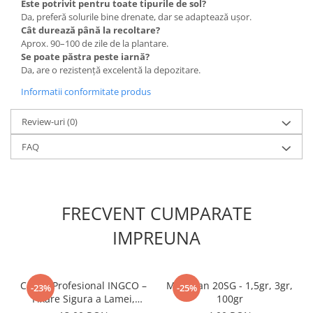
Este potrivit pentru toate tipurile de sol?
Accesorii gard electric
Da, preferă solurile bine drenate, dar se adaptează ușor.
Accesorii irigat
Cât durează până la recoltare?
Aprox. 90–100 de zile de la plantare.
Araci/ Suporti plante
Se poate păstra peste iarnă?
Da, are o rezistență excelentă la depozitare.
Candele / Rezerve / Lumanari
Informatii conformitate produs
Carabine/ carlige
Diverse casa si gradina
Review-uri
(0)
Diverse depozitare
FAQ
Echipament protectie gradina
Fir/Ata de legat
Foarfeci
FRECVENT CUMPARATE
Furtun / banda / tub
IMPREUNA
Motofierastrau / Drujba
Pila motofierastrau / drujba
Cutter Profesional INGCO –
Mospilan 20SG - 1,5gr, 3gr,
-23%
-25%
Plantator
Fixare Sigura a Lamei,
100gr
Plasa de umbrire
Taiere Precisa