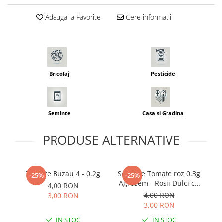
Seminte morcovi
Adauga la Favorite
Cere informatii
Seminte pastarnac
Seminte plante aromatice
Seminte ridichi
Seminte rosii
Bricolaj
Pesticide
Seminte salata
Seminte sfecla
Seminte telina
Seminte varza
Seminte
Casa si Gradina
Seminte Vinete
PRODUSE ALTERNATIVE
Seminte zucchini
Verdeturi
Seminte Legume Profesionale
Tomate Buzau 4 - 0.2g
Seminte Tomate roz 0.3g
-25%
-25%
Seminte pentru germinare
Agrosem - Rosii Dulci cu
4,00 RON
Textura Fina si Carnoasa
E
4,00 RON
3,00 RON
Seminte trifoi
3,00 RON
Pesticide
IN STOC
IN STOC