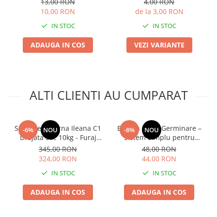
13,00 RON
4,00 RON
10,00 RON
de la 3,00 RON
Plase plante
IN STOC
IN STOC
Pompa de apa curata/murdara
Pompa de stropit
ADAUGA IN COS
VEZI VARIANTE
Raticide
Saci
Spray si intretinere
ALTI CLIENTI AU CUMPARAT
Vinificatie
Lichidare STOC
Seminte Lucerna Ileana C1
Borcan Sticla Germinare –
-6%
NOU
-8%
NOU
Produse Bricolaj
Drajata Sac 10kg - Furaj
Sistem Simplu pentru
Acumulatori si Incarcatoare
Premium de Inalta
Muguri si Microgreens
345,00 RON
48,00 RON
Productivitate
Acasa
324,00 RON
44,00 RON
Baros / Ciocan / Topor
IN STOC
IN STOC
Burghie
Cantare
ADAUGA IN COS
ADAUGA IN COS
Centuri/chingi