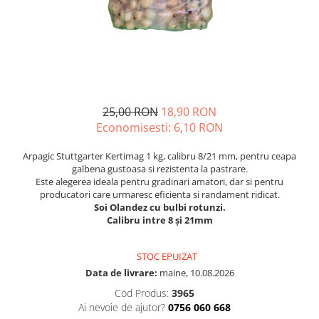
Diverse
Seminte legume
Pepene
Plante medicinale
Seminte ardei
25,00 RON
18,90 RON
Seminte broccoli
Economisesti:
6,10
RON
Seminte castraveti
Seminte ceapa
Arpagic Stuttgarter Kertimag 1 kg, calibru 8/21 mm, pentru ceapa
Seminte conopida
galbena gustoasa si rezistenta la pastrare.
Este alegerea ideala pentru gradinari amatori, dar si pentru
Seminte de Gulii
producatori care urmaresc eficienta si randament ridicat.
Seminte de Leustean
Soi Olandez cu bulbi rotunzi.
Calibru intre 8 și 21mm
Seminte de Patrunjel
Seminte de praz
STOC EPUIZAT
Seminte dovleac decorativ
Data de livrare:
maine, 10.08.2026
Seminte dovlecel / dovleac
Cod Produs:
3965
Seminte fasole
Ai nevoie de ajutor?
0756 060 668
Seminte mazare