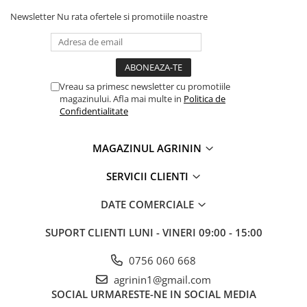
Chei fixe
Newsletter
Nu rata ofertele si promotiile noastre
Cleste
Colier / Faseta
Consumabile motofierastrau
drujba
Vreau sa primesc newsletter cu promotiile
magazinului. Afla mai multe in
Politica de
Demarouri drujba
Confidentialitate
Discuri debitare
Discuri motocoasa
MAGAZINUL AGRININ
Diverse
SERVICII CLIENTI
Feronerie si accesorii
DATE COMERCIALE
Fierastraie manuale
Fire motocoasa
SUPORT CLIENTI
LUNI - VINERI 09:00 - 15:00
Flexuri si Polizoare
0756 060 668
Gresor / Decalimetru
agrinin1@gmail.com
Hranitoare/ Adapatoare
SOCIAL
URMARESTE-NE IN SOCIAL MEDIA