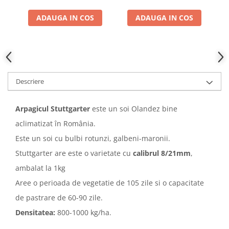
Adjuvant
ADAUGA IN COS
ADAUGA IN COS
BIO
Diverse
Erbicid
Fungicid
Insecticid
Descriere
Tratamente repaus vegetativ
Arpagicul Stuttgarter
este un soi Olandez bine
Ingrasaminte plante
aclimatizat în România.
Ingrasaminte plante
Este un soi cu bulbi rotunzi, galbeni-maronii.
Ingrasaminte plante - CUTIE / KG
Stuttgarter are este o varietate cu
calibrul 8/21mm
,
Ingrasaminte plante - ECOLOGICE
ambalat la 1kg
Ingrasaminte plante - FLORI
Aree o perioada de vegetatie de 105 zile si o capacitate
Ingrasaminte plante - FLORI - GEL
de pastrare de 60-90 zile.
Casa, Gradina
Densitatea:
800-1000 kg/ha.
Accesorii agricole