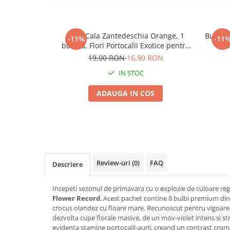
Seminte morcovi
Seminte pastarnac
Bulb Cala Zantedeschia Orange, 1
Bulb Ca
Seminte plante aromatice
-11%
-11
bucata, Flori Portocalii Exotice pentru
- M
Seminte ridichi
Gradina si Ghiveci
19,00 RON
16,90 RON
Seminte rosii
IN STOC
Seminte salata
Seminte sfecla
ADAUGA IN COS
Seminte telina
Seminte varza
Seminte Vinete
Seminte zucchini
Verdeturi
Review-uri
(0)
FAQ
Descriere
Seminte Legume Profesionale
Seminte pentru germinare
Incepeti sezonul de primavara cu o explozie de culoare re
Flower Record
. Acest pachet contine 8 bulbi premium din
Seminte trifoi
crocus olandez cu floare mare. Recunoscut pentru vigoarea
dezvolta cupe florale masive, de un mov-violet intens si stra
Pesticide
evidenta stamine portocalii-aurii, creand un contrast crom