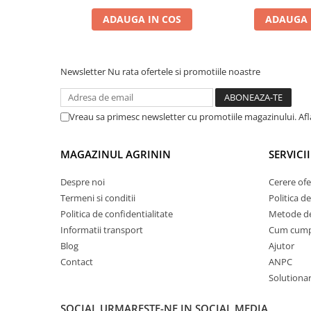
Chei fixe
ADAUGA IN COS
ADAUGA 
Cleste
Colier / Faseta
Consumabile motofierastrau
Newsletter
Nu rata ofertele si promotiile noastre
drujba
Demarouri drujba
Vreau sa primesc newsletter cu promotiile magazinului. Af
Discuri debitare
Discuri motocoasa
MAGAZINUL AGRININ
SERVICII
Diverse
Despre noi
Cerere ofe
Feronerie si accesorii
Termeni si conditii
Politica de
Fierastraie manuale
Politica de confidentialitate
Metode de
Informatii transport
Cum cum
Fire motocoasa
Blog
Ajutor
Flexuri si Polizoare
Contact
ANPC
Gresor / Decalimetru
Solutionare
Hranitoare/ Adapatoare
SOCIAL
URMARESTE-NE IN SOCIAL MEDIA