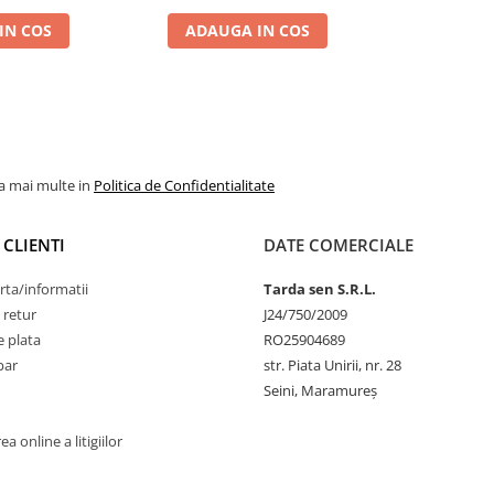
IN COS
ADAUGA IN COS
la mai multe in
Politica de Confidentialitate
 CLIENTI
DATE COMERCIALE
rta/informatii
Tarda sen S.R.L.
 retur
J24/750/2009
 plata
RO25904689
par
str. Piata Unirii, nr. 28
Seini, Maramureş
a online a litigiilor