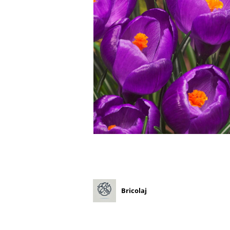
Diverse
Seminte legume
Pepene
Plante medicinale
Seminte ardei
Seminte broccoli
Seminte castraveti
Seminte ceapa
Seminte conopida
Seminte de Gulii
Seminte de Leustean
Seminte de Patrunjel
Seminte de praz
Seminte dovleac decorativ
Bricolaj
Seminte dovlecel / dovleac
Seminte fasole
Seminte mazare