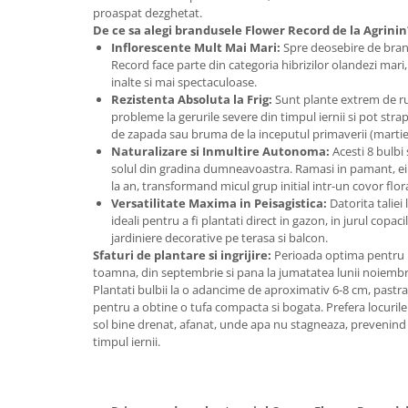
Adjuvant
proaspat dezghetat.
De ce sa alegi brandusele Flower Record de la Agrinin
BIO
Inflorescente Mult Mai Mari:
Spre deosebire de brand
Diverse
Record face parte din categoria hibrizilor olandezi mari,
inalte si mai spectaculoase.
Erbicid
Rezistenta Absoluta la Frig:
Sunt plante extrem de rust
Fungicid
probleme la gerurile severe din timpul iernii si pot stra
de zapada sau bruma de la inceputul primaverii (martie
Insecticid
Naturalizare si Inmultire Autonoma:
Acesti 8 bulbi
solul din gradina dumneavoastra. Ramasi in pamant, ei s
Tratamente repaus vegetativ
la an, transformand micul grup initial intr-un covor flor
Ingrasaminte plante
Versatilitate Maxima in Peisagistica:
Datorita taliei 
ideali pentru a fi plantati direct in gazon, in jurul copaci
Ingrasaminte plante
jardiniere decorative pe terasa si balcon.
Ingrasaminte plante - CUTIE / KG
Sfaturi de plantare si ingrijire:
Perioada optima pentru i
toamna, din septembrie si pana la jumatatea lunii noiembrie
Ingrasaminte plante - ECOLOGICE
Plantati bulbii la o adancime de aproximativ 6-8 cm, pastra
pentru a obtine o tufa compacta si bogata. Prefera locurile 
Ingrasaminte plante - FLORI
sol bine drenat, afanat, unde apa nu stagneaza, prevenind 
Ingrasaminte plante - FLORI - GEL
timpul iernii.
Casa, Gradina
Accesorii agricole