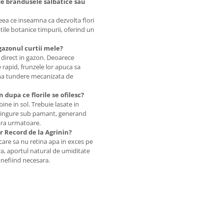
de brandusele salbatice sau
eea ce inseamna ca dezvolta flori
tile botanice timpurii, oferind un
gazonul curtii mele?
 direct in gazon. Deoarece
e rapid, frunzele lor apuca sa
ima tundere mecanizata de
 dupa ce florile se ofilesc?
ne in sol. Trebuie lasate in
ti singure sub pamant, generand
vara urmatoare.
r Record de la Agrinin?
 care sa nu retina apa in exces pe
ra, aportul natural de umiditate
a nefiind necesara.