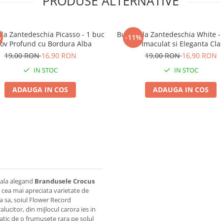
PRODUSE ALTERNATIVE
la Zantedeschia Picasso - 1 buc
Bulb Cala Zantedeschia White -
%
-11%
ov Profund cu Bordura Alba
Alb Imaculat si Eleganta Cla
19,00 RON
16,90 RON
19,00 RON
16,90 RON
IN STOC
IN STOC
ADAUGA IN COS
ADAUGA IN COS
gala alegand
Brandusele Crocus
 cea mai apreciata varietate de
 sa, soiul Flower Record
lucitor, din mijlocul carora ies in
atic de o frumusete rara pe solul