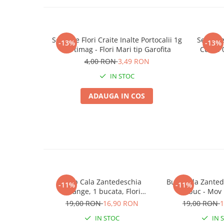
Plase plante
Pompa de apa curata/murdara
Seminte Flori Craite Inalte Portocalii 1g
Seminte
-13%
-13%
Pompa de stropit
Kertimag - Flori Mari tip Garofita
Culori 
Raticide
4,00 RON
3,49 RON
Saci
IN STOC
Spray si intretinere
ADAUGA IN COS
Vinificatie
Lichidare STOC
Produse Bricolaj
Acumulatori si Incarcatoare
Baros / Ciocan / Topor
Burghie
Bulb Cala Zantedeschia
Bulb Cala Zanted
-11%
-11%
Orange, 1 bucata, Flori
- 1 buc - Mov
Cantare
Portocalii Exotice pentru
Bordura
19,00 RON
16,90 RON
19,00 RON
1
Gradina si Ghiveci
Centuri/chingi
IN STOC
IN 