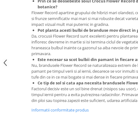
Prin ce se deosebeste soiul Crocus Flower Record 
Accesorii gard electric
botanice?
Flower Record apartine grupului de hibrizi mari olandezi, c
Accesorii irigat
si frunze semnificativ mai mari si mai robuste decat varieta
Araci/ Suporti plante
impact vizual mult mai puternic in gradina.
Pot planta acesti bulbi de branduse mov direct in 
Candele / Rezerve / Lumanari
Da, crocusii Flower Record sunt excelenti pentru plantarea
Carabine/ carlige
infloresc devreme in martie si isi termina ciclul de vegetati
hraneasca bulbul inainte ca gazonul sa aiba nevoie de pr
Diverse casa si gradina
primavara.
Este necesar sa scot bulbii din pamant in fiecare an
Diverse depozitare
Nu, brandusele Flower Record se naturalizeaza extrem de bi
Echipament protectie gradina
pamant pe timpul verii si al iernii, deoarece se vor inmul
tufe din ce in ce mai bogate si mai dense in fiecare prima
Fir/Ata de legat
Ce tip de sol si cata apa necesita brandusele Flowe
Factorul decisiv este un sol bine drenat (nisipos sau usor),
Foarfeci
timpul iernii pentru a evita putrezirea radacinilor. Primava
Furtun / banda / tub
din ploi sau topirea zapezii este suficient, udarea artificial
Motofierastrau / Drujba
Informatii conformitate produs
Pila motofierastrau / drujba
Plantator
Plasa de umbrire