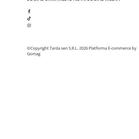
Lama motofierastrau / drujba
Lant motofierastrau / drujba
Lubrifianti
Masca de sudura & accesori
Motocoasa
©Copyright Tarda sen S.R.L. 2026
Platforma E-commerce by
Motocoasa si consumabile /
Gomag
accesorii
Patent
Rulete masurat
Sape/ Cazmale/ Lopeti
Scule de mana
Scule electrice
Set chei combinate
Surubelnite
Suruburi