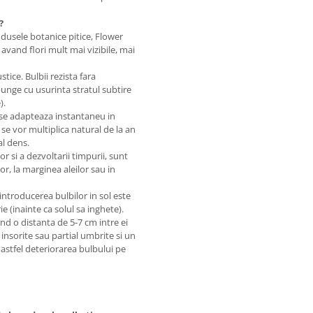
?
usele botanice pitice, Flower
 avand flori mult mai vizibile, mai
ice. Bulbii rezista fara
punge cu usurinta stratul subtire
).
 se adapteaza instantaneu in
e vor multiplica natural de la an
al dens.
lor si a dezvoltarii timpurii, sunt
lor, la marginea aleilor sau in
ntroducerea bulbilor in sol este
 (inainte ca solul sa inghete).
nd o distanta de 5-7 cm intre ei
insorite sau partial umbrite si un
astfel deteriorarea bulbului pe