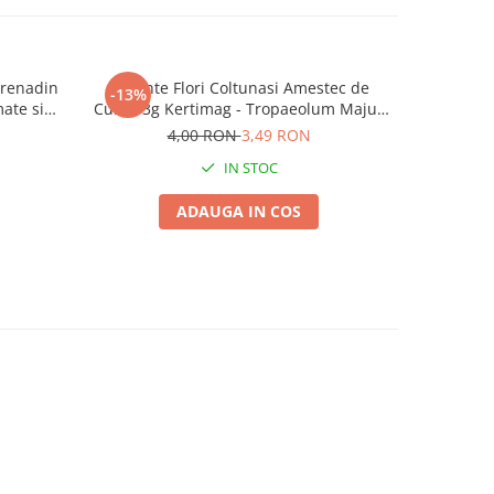
Grenadin
Seminte Flori Coltunasi Amestec de
Seminte Ci
-13%
-13%
ate si
Culori 3g Kertimag - Tropaeolum Majus
Planta 
Tarator si Comestibil
4,00 RON
3,49 RON
IN STOC
ADAUGA IN COS