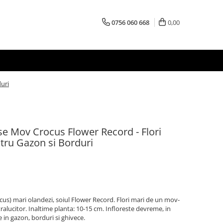
0756 060 668
0,00
uri
se Mov Crocus Flower Record - Flori
tru Gazon si Borduri
us) mari olandezi, soiul Flower Record. Flori mari de un mov-
tralucitor. Inaltime planta: 10-15 cm. Infloreste devreme, in
 in gazon, borduri si ghivece.