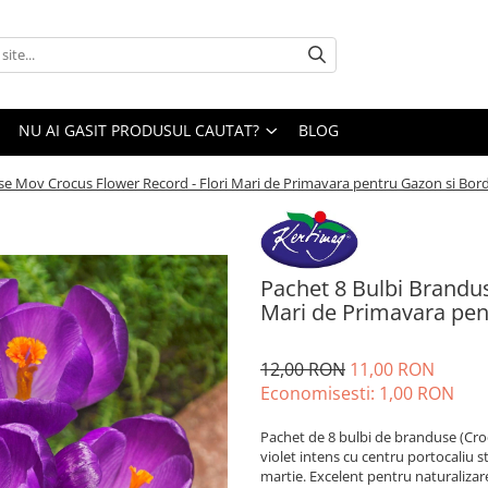
NU AI GASIT PRODUSUL CAUTAT?
BLOG
se Mov Crocus Flower Record - Flori Mari de Primavara pentru Gazon si Bord
Pachet 8 Bulbi Brandu
Mari de Primavara pen
12,00 RON
11,00 RON
Economisesti:
1,00
RON
Pachet de 8 bulbi de branduse (Croc
violet intens cu centru portocaliu s
martie. Excelent pentru naturalizare