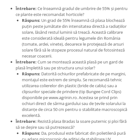
Întrebare:
Ce înseamnă gradul de umbrire de 55% și pentru
ce plante este recomandat horticole?
Răspuns:
Un grad de 55% înseamnă că plasa blochează
puțin peste jumătate din intensitatea directă a radiațiilor
solare, lăsând restul luminii să treacă. Această calibrare
este considerată ideală pentru legumele din România
(tomate, ardei, vinete), deoarece le protejează de arsuri
solare fără să le stopeze procesul natural de fotosinteză
necesar coacerii.
Întrebare:
Cum se montează această plasă pe un gard de
plasă împletită sau pe structura unui solar?
Răspuns:
Datorită ochiurilor prefabricate de pe margini,
montajul este extrem de simplu. Se recomandă tehnic
utilizarea colierelor din plastic (bride de cablu) sau a
clipsurilor speciale de prindere (tip Bungee Cord Clips)
disponibile pe www.agrinin.ro. Acestea se prind prin
ochiuri direct de sârma gardului sau de țevile solarului la
distanțe de circa 50 cm pentru o stabilitate macroscopică
excelentă.
Întrebare:
Rezistă plasa Bradas la soare puternic și ploi fără
să se deșire sau să putrezească?
Răspuns:
Da, produsul este fabricat din polietilenă pură
cu adaos microscopic de aditivi de stabilizare UV.