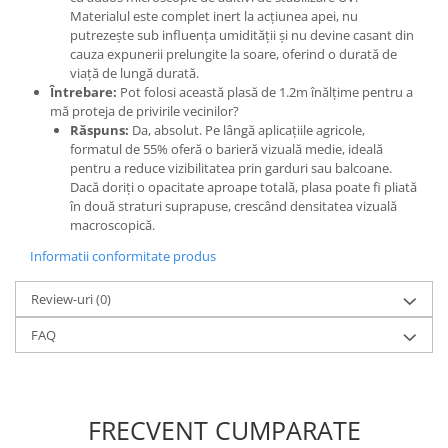
Materialul este complet inert la acțiunea apei, nu
putrezește sub influența umidității și nu devine casant din
cauza expunerii prelungite la soare, oferind o durată de
viață de lungă durată.
Întrebare:
Pot folosi această plasă de 1.2m înălțime pentru a
mă proteja de privirile vecinilor?
Răspuns:
Da, absolut. Pe lângă aplicațiile agricole,
formatul de 55% oferă o barieră vizuală medie, ideală
pentru a reduce vizibilitatea prin garduri sau balcoane.
Dacă doriți o opacitate aproape totală, plasa poate fi pliată
în două straturi suprapuse, crescând densitatea vizuală
macroscopică.
Informatii conformitate produs
Review-uri
(0)
FAQ
FRECVENT CUMPARATE