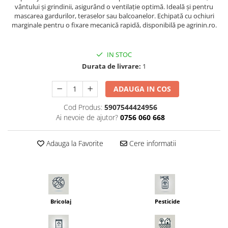
Seminte pastarnac
vântului și grindinii, asigurând o ventilație optimă. Ideală și pentru
Patent
mascarea gardurilor, teraselor sau balcoanelor. Echipată cu ochiuri
Seminte plante aromatice
Rulete masurat
marginale pentru o fixare mecanică rapidă, disponibilă pe agrinin.ro.
Seminte ridichi
Sape/ Cazmale/ Lopeti
Seminte rosii
IN STOC
Scule de mana
Seminte salata
Durata de livrare:
1
Seminte sfecla
Scule electrice
Seminte telina
Set chei combinate
ADAUGA IN COS
Seminte varza
Surubelnite
Cod Produs:
5907544424956
Seminte Vinete
Ai nevoie de ajutor?
0756 060 668
Suruburi
Seminte zucchini
Truse /set scule
Verdeturi
Adauga la Favorite
Cere informatii
Seminte Legume Profesionale
Seminte pentru germinare
Seminte trifoi
Bricolaj
Pesticide