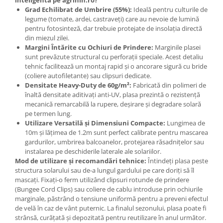
inteligentă pe agrinin.ro?
Grad Echilibrat de Umbrire (55%):
Ideală pentru culturile de
legume (tomate, ardei, castraveți) care au nevoie de lumină
pentru fotosinteză, dar trebuie protejate de insolația directă
din miezul zilei.
Margini Întărite cu Ochiuri de Prindere:
Marginile plasei
sunt prevăzute structural cu perforații speciale. Acest detaliu
tehnic facilitează un montaj rapid și o ancorare sigură cu bride
(coliere autofiletante) sau clipsuri dedicate.
Densitate Heavy-Duty de 60g/m²:
Fabricată din polimeri de
înaltă densitate aditivați anti-UV, plasa prezintă o rezistență
mecanică remarcabilă la rupere, deșirare și degradare solară
pe termen lung.
Utilizare Versatilă și Dimensiuni Compacte:
Lungimea de
10m și lățimea de 1.2m sunt perfect calibrate pentru mascarea
gardurilor, umbrirea balcoanelor, protejarea răsadnițelor sau
instalarea pe deschiderile laterale ale solariilor.
Mod de utilizare și recomandări tehnice:
Întindeți plasa peste
structura solarului sau de-a lungul gardului pe care doriți să îl
mascați. Fixați-o ferm utilizând clipsuri rotunde de prindere
(Bungee Cord Clips) sau coliere de cablu introduse prin ochiurile
marginale, păstrând o tensiune uniformă pentru a preveni efectul
de velă în caz de vânt puternic. La finalul sezonului, plasa poate fi
strânsă, curățată și depozitată pentru reutilizare în anul următor.