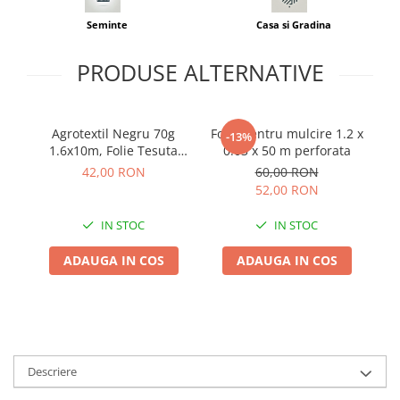
Seminte
Casa si Gradina
PRODUSE ALTERNATIVE
Agrotextil Negru 70g
Folie pentru mulcire 1.2 x
S
-13%
1.6x10m, Folie Tesuta
0.03 x 50 m perforata
Anti-Buruieni si Rafie
A
42,00 RON
60,00 RON
Profesionala pentru
F
52,00 RON
Solari si Capsuni
IN STOC
IN STOC
ADAUGA IN COS
ADAUGA IN COS
Descriere