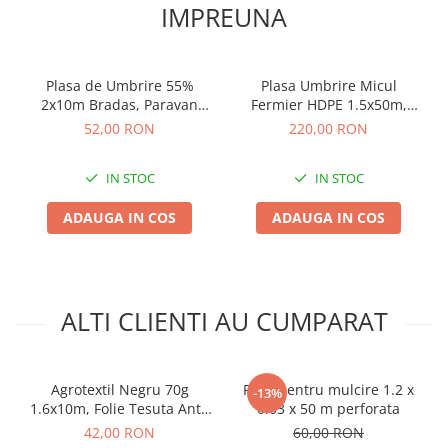
IMPREUNA
Plasa de Umbrire 55%
Plasa Umbrire Micul
2x10m Bradas, Paravan
Fermier HDPE 1.5x50m,
Protectie Solara si Gard
Grad de Ecranare 80 la
52,00 RON
220,00 RON
Inalt de Curte 60g/mp
suta, Densitate 80g pe mp
G01
IN STOC
IN STOC
ADAUGA IN COS
ADAUGA IN COS
ALTI CLIENTI AU CUMPARAT
Agrotextil Negru 70g
Folie pentru mulcire 1.2 x
-13%
1.6x10m, Folie Tesuta Anti-
0.03 x 50 m perforata
Buruieni si Rafie
42,00 RON
60,00 RON
Profesionala pentru Solari