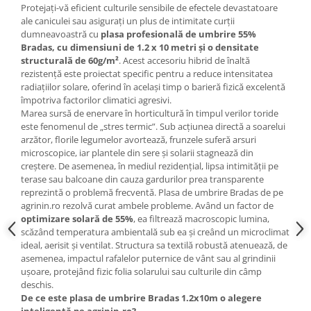
Protejați-vă eficient culturile sensibile de efectele devastatoare
ale caniculei sau asigurați un plus de intimitate curții
dumneavoastră cu
plasa profesională de umbrire 55%
Bradas, cu dimensiuni de 1.2 x 10 metri și o densitate
structurală de 60g/m²
. Acest accesoriu hibrid de înaltă
rezistență este proiectat specific pentru a reduce intensitatea
radiațiilor solare, oferind în același timp o barieră fizică excelentă
împotriva factorilor climatici agresivi.
Marea sursă de enervare în horticultură în timpul verilor toride
este fenomenul de „stres termic”. Sub acțiunea directă a soarelui
arzător, florile legumelor avortează, frunzele suferă arsuri
microscopice, iar plantele din sere și solarii stagnează din
creștere. De asemenea, în mediul rezidențial, lipsa intimității pe
terase sau balcoane din cauza gardurilor prea transparente
reprezintă o problemă frecventă. Plasa de umbrire Bradas de pe
agrinin.ro rezolvă curat ambele probleme. Având un factor de
optimizare solară de 55%
, ea filtrează macroscopic lumina,
scăzând temperatura ambientală sub ea și creând un microclimat
ideal, aerisit și ventilat. Structura sa textilă robustă atenuează, de
asemenea, impactul rafalelor puternice de vânt sau al grindinii
ușoare, protejând fizic folia solarului sau culturile din câmp
deschis.
De ce este plasa de umbrire Bradas 1.2x10m o alegere