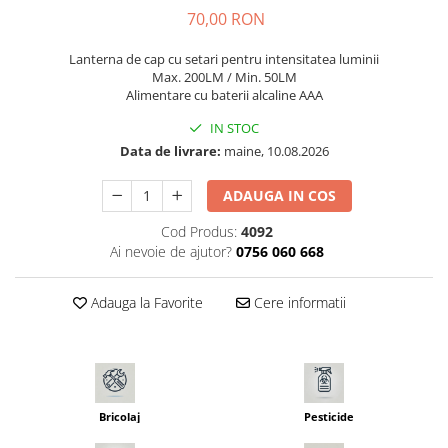
Diverse
70,00 RON
Seminte legume
Lanterna de cap cu setari pentru intensitatea luminii
Max. 200LM / Min. 50LM
Pepene
Alimentare cu baterii alcaline AAA
Plante medicinale
IN STOC
Seminte ardei
Data de livrare:
maine, 10.08.2026
Seminte broccoli
Seminte castraveti
ADAUGA IN COS
Seminte ceapa
Cod Produs:
4092
Seminte conopida
Ai nevoie de ajutor?
0756 060 668
Seminte de Gulii
Seminte de Leustean
Adauga la Favorite
Cere informatii
Seminte de Patrunjel
Seminte de praz
Seminte dovleac decorativ
Seminte dovlecel / dovleac
Seminte fasole
Bricolaj
Pesticide
Seminte mazare