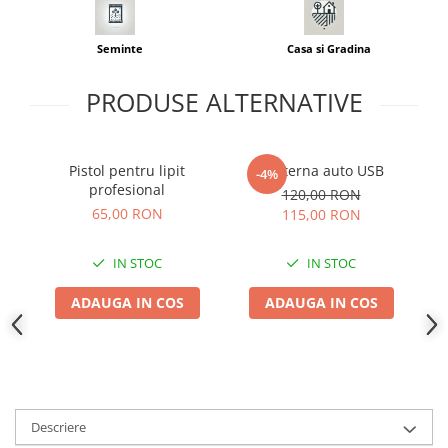
Seminte morcovi
Seminte pastarnac
Seminte
Casa si Gradina
Seminte plante aromatice
PRODUSE ALTERNATIVE
Seminte ridichi
Seminte rosii
Seminte salata
Pistol pentru lipit
Lanterna auto USB
P
-4%
Seminte sfecla
profesional
120,00 RON
Seminte telina
So
65,00 RON
115,00 RON
Seminte varza
Seminte Vinete
IN STOC
IN STOC
Seminte zucchini
ADAUGA IN COS
ADAUGA IN COS
Verdeturi
Seminte Legume Profesionale
Seminte pentru germinare
Seminte trifoi
Pesticide
Descriere