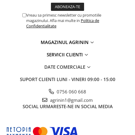
Plase plante
Vreau sa primesc newsletter cu promotiile
Pompa de apa curata/murdara
magazinului. Afla mai multe in
Politica de
Confidentialitate
Pompa de stropit
Raticide
MAGAZINUL AGRININ
Saci
SERVICII CLIENTI
Spray si intretinere
Vinificatie
DATE COMERCIALE
Lichidare STOC
SUPORT CLIENTI
LUNI - VINERI 09:00 - 15:00
Produse Bricolaj
Acumulatori si Incarcatoare
0756 060 668
Baros / Ciocan / Topor
agrinin1@gmail.com
SOCIAL
URMARESTE-NE IN SOCIAL MEDIA
Burghie
Cantare
Centuri/chingi