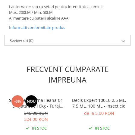
Adjuvant
Lanterna de cap cu setari pentru intensitatea luminii
BIO
Max. 200LM / Min. 50LM
Alimentare cu baterii alcaline AAA
Diverse
Informatii conformitate produs
Erbicid
Fungicid
Review-uri
(0)
Insecticid
Tratamente repaus vegetativ
Ingrasaminte plante
FRECVENT CUMPARATE
Ingrasaminte plante
IMPREUNA
Ingrasaminte plante - CUTIE / KG
Ingrasaminte plante - ECOLOGICE
Seminte Lucerna Ileana C1
Decis Expert 100EC 2,5 ML,
-6%
NOU
Ingrasaminte plante - FLORI
Drajata Sac 10kg - Furaj
7,5 ML. 100 ML - insecticid
Premium de Inalta
Ingrasaminte plante - FLORI - GEL
345,00 RON
de la 5,00 RON
Productivitate
324,00 RON
Casa, Gradina
IN STOC
IN STOC
Accesorii agricole