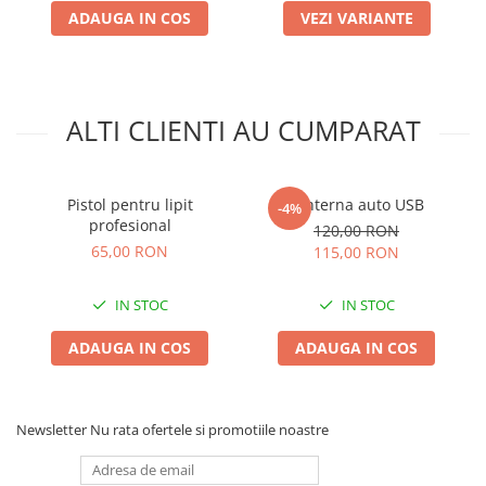
Accesorii gard electric
ADAUGA IN COS
VEZI VARIANTE
Accesorii irigat
Araci/ Suporti plante
Candele / Rezerve / Lumanari
ALTI CLIENTI AU CUMPARAT
Carabine/ carlige
Diverse casa si gradina
Pistol pentru lipit
Lanterna auto USB
-4%
Diverse depozitare
profesional
120,00 RON
Echipament protectie gradina
65,00 RON
115,00 RON
Fir/Ata de legat
IN STOC
IN STOC
Foarfeci
ADAUGA IN COS
ADAUGA IN COS
Furtun / banda / tub
Motofierastrau / Drujba
Pila motofierastrau / drujba
Newsletter
Nu rata ofertele si promotiile noastre
Plantator
Plasa de umbrire