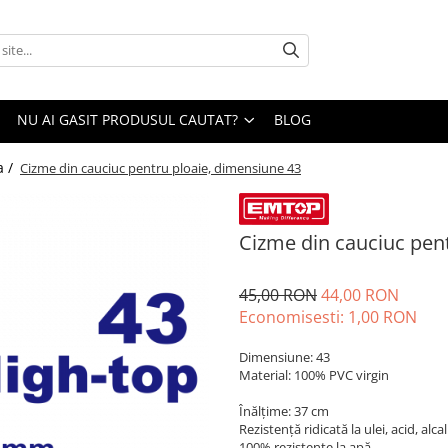
NU AI GASIT PRODUSUL CAUTAT?
BLOG
a /
Cizme din cauciuc pentru ploaie, dimensiune 43
Cizme din cauciuc pen
45,00 RON
44,00 RON
Economisesti:
1,00
RON
Dimensiune: 43
Material: 100% PVC virgin
Înălțime: 37 cm
Rezistență ridicată la ulei, acid, alcal
100% rezistente la apă