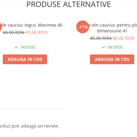
PRODUSE ALTERNATIVE
 de cauciuc Ingco. Marimea 40
Cizme din cauciuc pentru pl
-11%
dimensiune 41
60,00 RON
55,00 RON
45,00 RON
40,00 RON
IN STOC
IN STOC
ADAUGA IN COS
ADAUGA IN COS
produs poti adauga un review.