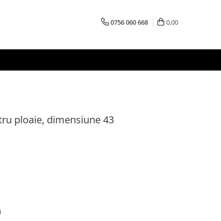
0756 060 668
0,00
tru ploaie, dimensiune 43
i