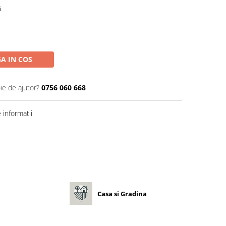
ă
A IN COS
ie de ajutor?
0756 060 668
informatii
Casa si Gradina