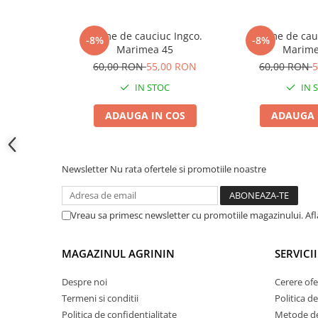
Accesorii gard electric
Accesorii irigat
Cizme de cauciuc Ingco.
Cizme de cau
-8%
-8%
Marimea 45
Marime
Araci/ Suporti plante
60,00 RON
55,00 RON
60,00 RON
5
Candele / Rezerve / Lumanari
IN STOC
IN 
Carabine/ carlige
ADAUGA IN COS
ADAUGA 
Diverse casa si gradina
Diverse depozitare
Echipament protectie gradina
Newsletter
Nu rata ofertele si promotiile noastre
Fir/Ata de legat
Foarfeci
Vreau sa primesc newsletter cu promotiile magazinului. Af
Furtun / banda / tub
Motofierastrau / Drujba
MAGAZINUL AGRININ
SERVICII
Pila motofierastrau / drujba
Despre noi
Cerere ofe
Plantator
Termeni si conditii
Politica de
Politica de confidentialitate
Metode de
Plasa de umbrire