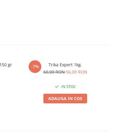
150 gr
Trika Expert 1kg.
Plasa Sust
-7%
-10%
10 m, pent
60,00 RON
56,00 RON
2
IN STOC
ADAUGA IN COS