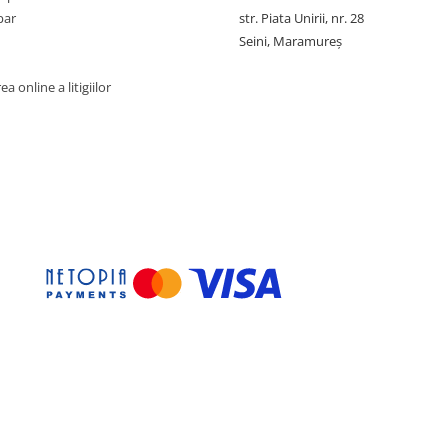
par
str. Piata Unirii, nr. 28
Seini, Maramureş
a online a litigiilor