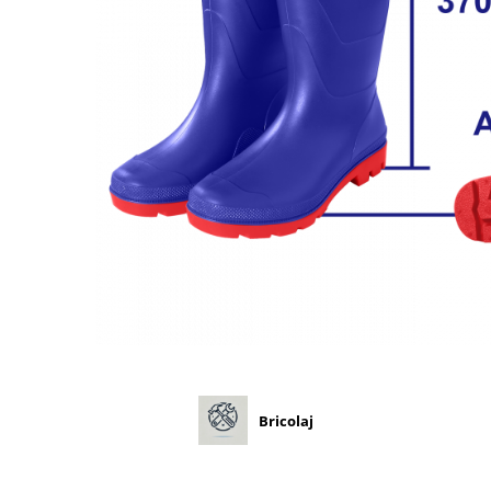
Diverse
Seminte legume
Pepene
Plante medicinale
Seminte ardei
Seminte broccoli
Seminte castraveti
Seminte ceapa
Seminte conopida
Seminte de Gulii
Seminte de Leustean
Seminte de Patrunjel
Seminte de praz
Seminte dovleac decorativ
Bricolaj
Seminte dovlecel / dovleac
Seminte fasole
Seminte mazare