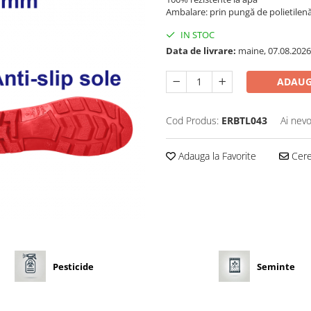
Ambalare: prin pungă de polietilen
IN STOC
Data de livrare:
maine, 07.08.2026
ADAUG
Cod Produs:
ERBTL043
Ai nevo
Adauga la Favorite
Cere 
Pesticide
Seminte