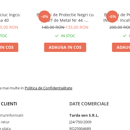
ciuc Ingco.
Bocanci de Protectie Negri cu
Bocanci de Pr
-4%
-6%
a 40
Varf de Metal Nr 44 -
INGCO - Incal
Incaltaminte de Lucru pentru
cu Bombeu 
5,00 RON
140,00 RON
135,00 RON
200,00 R
Santier si Agricultura
Santier s
STOC
IN STOC
IN COS
ADAUGA IN COS
ADAUG
la mai multe in
Politica de Confidentialitate
 CLIENTI
DATE COMERCIALE
rta/informatii
Tarda sen S.R.L.
 retur
J24/750/2009
 plata
RO25904689