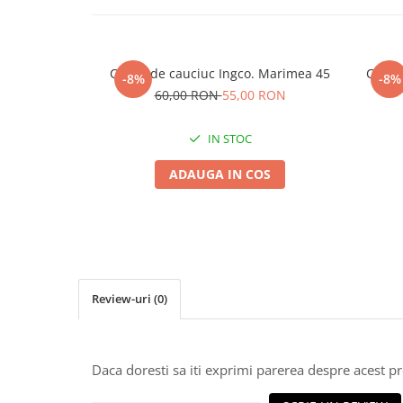
Seminte morcovi
Seminte pastarnac
Seminte plante aromatice
Cizme de cauciuc Ingco. Marimea 45
Cizme
-8%
-8%
Seminte ridichi
60,00 RON
55,00 RON
Seminte rosii
Seminte salata
IN STOC
Seminte sfecla
ADAUGA IN COS
Seminte telina
Seminte varza
Seminte Vinete
Seminte zucchini
Verdeturi
Seminte Legume Profesionale
Review-uri
(0)
Seminte pentru germinare
Seminte trifoi
Daca doresti sa iti exprimi parerea despre acest 
Pesticide