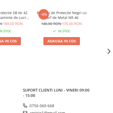
otectie SB Nr 42
Bocanci de Protectie Negri cu
Bocanci de
-4%
-6%
taminte de Lucru
Varf de Metal NR 46
INGCO - In
Metalic pentru
cu Bomb
ON
189,00 RON
140,00 RON
135,00 RON
200,00
i Agricultura
Sant
IN STOC
IN STOC
A IN COS
ADAUGA IN COS
ADA
SUPORT CLIENTI
LUNI - VINERI 09:00
- 15:00
0756 060 668
agrinin1@gmail.com