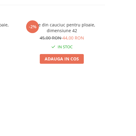
oaie,
Cizme din cauciuc pentru ploaie,
Bocanci de P
-2%
-4%
dimensiune 42
45,00 RON
44,00 RON
140,
IN STOC
ADAUGA IN COS
A