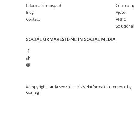
Informatii transport
Cum cum
Plase plante
Blog
Ajutor
Pompa de apa curata/murdara
Contact
ANPC
Solutionare
Pompa de stropit
Raticide
SOCIAL
URMARESTE-NE IN SOCIAL MEDIA
Saci
Spray si intretinere
Vinificatie
Lichidare STOC
Produse Bricolaj
©Copyright Tarda sen S.R.L. 2026
Platforma E-commerce by
Acumulatori si Incarcatoare
Gomag
Baros / Ciocan / Topor
Burghie
Cantare
Centuri/chingi