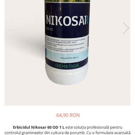
Diverse
Seminte legume
Pepene
Plante medicinale
Seminte ardei
Seminte broccoli
Seminte castraveti
Seminte ceapa
Seminte conopida
Seminte de Gulii
Seminte de Leustean
Seminte de Patrunjel
Seminte de praz
Seminte dovleac decorativ
64,90 RON
Seminte dovlecel / dovleac
Seminte fasole
Erbicidul Nikosar 60 OD 1 L
este soluția profesională pentru
controlul gramineelor din cultura de porumb. Cu o formulare avansată
Seminte mazare