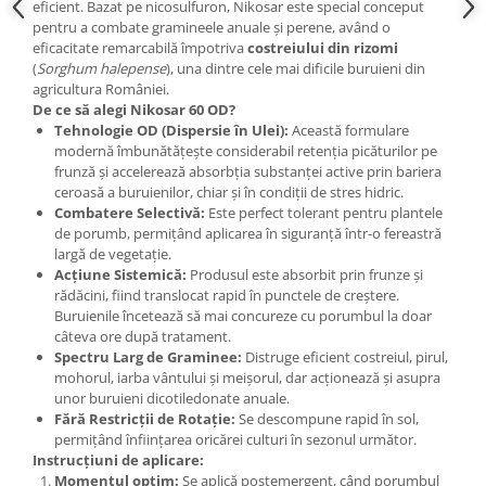
eficient. Bazat pe nicosulfuron, Nikosar este special conceput
Accesorii gard electric
pentru a combate gramineele anuale și perene, având o
Accesorii irigat
eficacitate remarcabilă împotriva
costreiului din rizomi
(
Sorghum halepense
), una dintre cele mai dificile buruieni din
Araci/ Suporti plante
agricultura României.
De ce să alegi Nikosar 60 OD?
Candele / Rezerve / Lumanari
Tehnologie OD (Dispersie în Ulei):
Această formulare
Carabine/ carlige
modernă îmbunătățește considerabil retenția picăturilor pe
frunză și accelerează absorbția substanței active prin bariera
Diverse casa si gradina
ceroasă a buruienilor, chiar și în condiții de stres hidric.
Diverse depozitare
Combatere Selectivă:
Este perfect tolerant pentru plantele
de porumb, permițând aplicarea în siguranță într-o fereastră
Echipament protectie gradina
largă de vegetație.
Acțiune Sistemică:
Produsul este absorbit prin frunze și
Fir/Ata de legat
rădăcini, fiind translocat rapid în punctele de creștere.
Foarfeci
Buruienile încetează să mai concureze cu porumbul la doar
câteva ore după tratament.
Furtun / banda / tub
Spectru Larg de Graminee:
Distruge eficient costreiul, pirul,
mohorul, iarba vântului și meișorul, dar acționează și asupra
Motofierastrau / Drujba
unor buruieni dicotiledonate anuale.
Pila motofierastrau / drujba
Fără Restricții de Rotație:
Se descompune rapid în sol,
permițând înființarea oricărei culturi în sezonul următor.
Plantator
Instrucțiuni de aplicare:
Momentul optim:
Se aplică postemergent, când porumbul
Plasa de umbrire