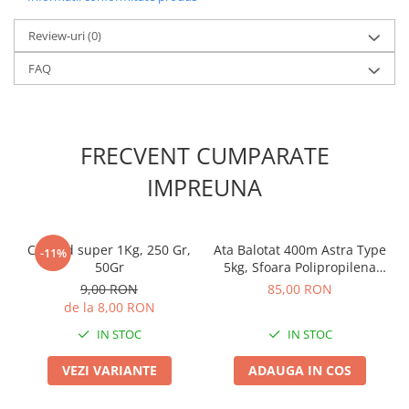
Chei fixe
Cleste
Review-uri
(0)
Colier / Faseta
FAQ
Consumabile motofierastrau
drujba
Demarouri drujba
FRECVENT CUMPARATE
Discuri debitare
IMPREUNA
Discuri motocoasa
Diverse
Feronerie si accesorii
Corocid super 1Kg, 250 Gr,
Ata Balotat 400m Astra Type
-11%
50Gr
5kg, Sfoara Polipropilena
Fierastraie manuale
Rezistenta la Nod pentru
9,00 RON
85,00 RON
Prese de Balotat
Fire motocoasa
de la 8,00 RON
Flexuri si Polizoare
IN STOC
IN STOC
Gresor / Decalimetru
VEZI VARIANTE
ADAUGA IN COS
Hranitoare/ Adapatoare