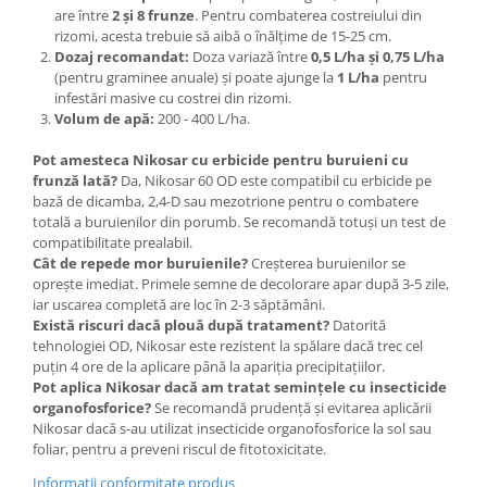
are între
2 și 8 frunze
. Pentru combaterea costreiului din
Plase plante
rizomi, acesta trebuie să aibă o înălțime de 15-25 cm.
Dozaj recomandat:
Doza variază între
0,5 L/ha și 0,75 L/ha
Pompa de apa curata/murdara
(pentru graminee anuale) și poate ajunge la
1 L/ha
pentru
Pompa de stropit
infestări masive cu costrei din rizomi.
Volum de apă:
200 - 400 L/ha.
Raticide
Pot amesteca Nikosar cu erbicide pentru buruieni cu
Saci
frunză lată?
Da, Nikosar 60 OD este compatibil cu erbicide pe
Spray si intretinere
bază de dicamba, 2,4-D sau mezotrione pentru o combatere
totală a buruienilor din porumb. Se recomandă totuși un test de
Vinificatie
compatibilitate prealabil.
Cât de repede mor buruienile?
Creșterea buruienilor se
Lichidare STOC
oprește imediat. Primele semne de decolorare apar după 3-5 zile,
Produse Bricolaj
iar uscarea completă are loc în 2-3 săptămâni.
Acumulatori si Incarcatoare
Există riscuri dacă plouă după tratament?
Datorită
tehnologiei OD, Nikosar este rezistent la spălare dacă trec cel
Baros / Ciocan / Topor
puțin 4 ore de la aplicare până la apariția precipitațiilor.
Pot aplica Nikosar dacă am tratat semințele cu insecticide
Burghie
organofosforice?
Se recomandă prudență și evitarea aplicării
Cantare
Nikosar dacă s-au utilizat insecticide organofosforice la sol sau
foliar, pentru a preveni riscul de fitotoxicitate.
Centuri/chingi
Informatii conformitate produs