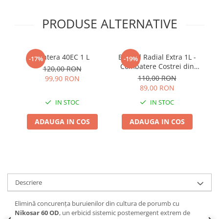
Adjuvant
BIO
PRODUSE ALTERNATIVE
Diverse
Erbicid
Pantera 40EC 1 L
Erbicid Radial Extra 1L -
E
-17%
-19%
Fungicid
Combatere Costrei din
E
120,00 RON
Rizomi in Cultura de
pe
Insecticid
110,00 RON
99,90 RON
Porumb
89,00 RON
Tratamente repaus vegetativ
IN STOC
IN STOC
Ingrasaminte plante
Ingrasaminte plante
ADAUGA IN COS
ADAUGA IN COS
Ingrasaminte plante - CUTIE / KG
Ingrasaminte plante - ECOLOGICE
Ingrasaminte plante - FLORI
Ingrasaminte plante - FLORI - GEL
Descriere
Casa, Gradina
Elimină concurența buruienilor din cultura de porumb cu
Accesorii agricole
Nikosar 60 OD
, un erbicid sistemic postemergent extrem de