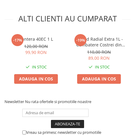
Lama motofierastrau / drujba
Lant motofierastrau / drujba
ALTI CLIENTI AU CUMPARAT
Lubrifianti
Masca de sudura & accesori
Pantera 40EC 1 L
Erbicid Radial Extra 1L -
Motocoasa
-17%
-19%
Combatere Costrei din
120,00 RON
Motocoasa si consumabile /
Rizomi in Cultura de
110,00 RON
99,90 RON
accesorii
Porumb
89,00 RON
Patent
IN STOC
IN STOC
Rulete masurat
ADAUGA IN COS
ADAUGA IN COS
Sape/ Cazmale/ Lopeti
Scule de mana
Newsletter
Nu rata ofertele si promotiile noastre
Scule electrice
Set chei combinate
Surubelnite
Suruburi
Vreau sa primesc newsletter cu promotiile