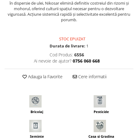
în dispersie de ulei, Nikosar elimină definitiv costreiul din rizomi și
Seminte morcovi
mohorul, oferind culturii spațiul necesar pentru o dezvoltare
Seminte pastarnac
viguroasă. Acțiune sistemică rapidă și selectivitate excelentă pentru
porumb.
Seminte plante aromatice
Seminte ridichi
Seminte rosii
STOC EPUIZAT
Durata de livrare:
1
Seminte salata
Seminte sfecla
Cod Produs:
6556
Ai nevoie de ajutor?
0756 060 668
Seminte telina
Seminte varza
Adauga la Favorite
Cere informatii
Seminte Vinete
Seminte zucchini
Verdeturi
Seminte Legume Profesionale
Seminte pentru germinare
Bricolaj
Pesticide
Seminte trifoi
Pesticide
Seminte
Casa si Gradina