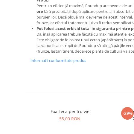
Pro 5L?
Pentru o eficiență maximă, Roundup are nevoie de un 
Plase plante
ore
fără precipitații după aplicare pentru a fi absorbit 
buruienilor. Dacă plouă mai devreme de acest interval, 
Pompa de apa curata/murdara
frunze, iar efectul tratamentului va fi redus semnificativ
Pompa de stropit
Pot folosi acest erbicid total in siguranta printre p
Da, însă aplicarea trebuie făcută cu maximă atenție, ex
Raticide
Este obligatorie folosirea unui ecran (apărătoare) la p
Saci
ca vaporii sau stropii de Roundup să atingă părțile verzi
(frunze, lăstari tineri), deoarece planta de cultură va a
Spray si intretinere
Informatii conformitate produs
Vinificatie
Lichidare STOC
Produse Bricolaj
Acumulatori si Incarcatoare
Baros / Ciocan / Topor
Burghie
Foarfeca pentru vie
Karat
-29%
Cantare
55,00 RON
Centuri/chingi