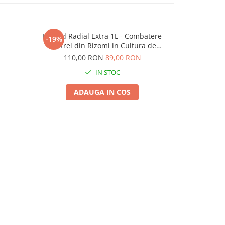
Erbicid Radial Extra 1L - Combatere
Prodate Re
-19%
-22%
Costrei din Rizomi in Cultura de
45,
Porumb
110,00 RON
89,00 RON
IN STOC
ADAUGA IN COS
A