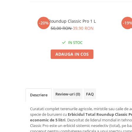
Seminte morcovi
Seminte pastarnac
Roundup Classic Pro 1 L
Pach
Seminte plante aromatice
-20%
-19
Ve
50,00 RON
39,90 RON
Seminte ridichi
Ingra
Seminte rosii
IN STOC
Seminte salata
Seminte sfecla
ADAUGA IN COS
Seminte telina
Seminte varza
Seminte Vinete
Seminte zucchini
Verdeturi
Review-uri
(0)
FAQ
Descriere
Seminte Legume Profesionale
Seminte pentru germinare
Curatati complet terenurile agricole, miristile sau caile de ac
specie de buruieni cu
Erbicidul Total Roundup Classic P
Seminte trifoi
economic de 5 litri
. Dezvoltat de liderul mondial in tehn
Pesticide
Classic Pro este un erbicid sistemic neselectiv (total), pe ba
conceput pentru combaterea radicala a unui spectru comp