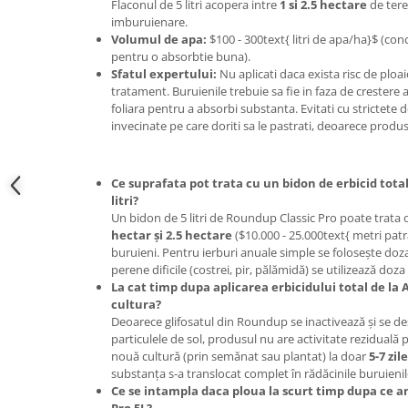
Flaconul de 5 litri acopera intre
1 si 2.5 hectare
de tere
Accesorii gard electric
imburuienare.
Accesorii irigat
Volumul de apa:
$100 - 300text{ litri de apa/ha}$ (conc
pentru o absorbtie buna).
Araci/ Suporti plante
Sfatul expertului:
Nu aplicati daca exista risc de ploa
tratament. Buruienile trebuie sa fie in faza de crestere 
Candele / Rezerve / Lumanari
foliara pentru a absorbi substanta. Evitati cu strictete de
Carabine/ carlige
invecinate pe care doriti sa le pastrati, deoarece produs
Diverse casa si gradina
Diverse depozitare
Ce suprafata pot trata cu un bidon de erbicid tota
litri?
Echipament protectie gradina
Un bidon de 5 litri de Roundup Classic Pro poate trata 
Fir/Ata de legat
hectar și 2.5 hectare
($10.000 - 25.000text{ metri patra
buruieni. Pentru ierburi anuale simple se folosește doz
Foarfeci
perene dificile (costrei, pir, pălămidă) se utilizează doz
La cat timp dupa aplicarea erbicidului total de la
Furtun / banda / tub
cultura?
Motofierastrau / Drujba
Deoarece glifosatul din Roundup se inactivează și se d
particulele de sol, produsul nu are activitate reziduală pr
Pila motofierastrau / drujba
nouă cultură (prin semănat sau plantat) la doar
5-7 zile
substanța s-a translocat complet în rădăcinile buruienil
Plantator
Ce se intampla daca ploua la scurt timp dupa ce a
Plasa de umbrire