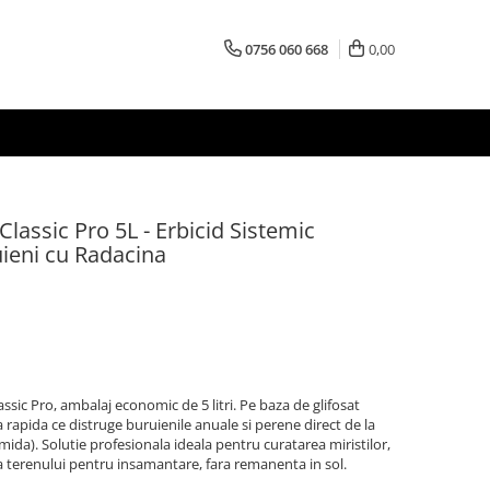
0756 060 668
0,00
lassic Pro 5L - Erbicid Sistemic
ieni cu Radacina
ssic Pro, ambalaj economic de 5 litri. Pe baza de glifosat
a rapida ce distruge buruienile anuale si perene direct de la
lamida). Solutie profesionala ideala pentru curatarea miristilor,
irea terenului pentru insamantare, fara remanenta in sol.