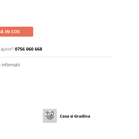
A IN COS
 ajutor?
0756 060 668
informatii
Casa si Gradina