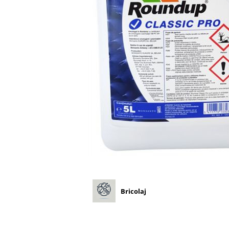
Diverse
Seminte legume
Pepene
Plante medicinale
Seminte ardei
Seminte broccoli
Seminte castraveti
Seminte ceapa
Seminte conopida
Seminte de Gulii
Seminte de Leustean
Seminte de Patrunjel
Seminte de praz
Seminte dovleac decorativ
Bricolaj
Seminte dovlecel / dovleac
Seminte fasole
Seminte mazare