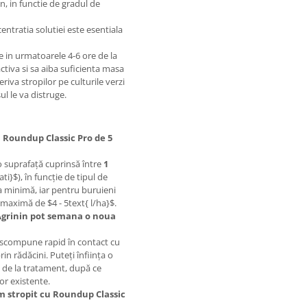
n, in functie de gradul de
entratia solutiei este esentiala
ie in urmatoarele 4-6 ore de la
activa si sa aiba suficienta masa
riva stropilor pe culturile verzi
ul le va distruge.
l Roundup Classic Pro de 5
o suprafață cuprinsă între
1
ti}$), în funcție de tipul de
a minimă, iar pentru buruieni
a maximă de $4 - 5text{ l/ha}$.
 Agrinin pot semana o noua
escompune rapid în contact cu
in rădăcini. Puteți înființa o
de la tratament, după ce
or existente.
m stropit cu Roundup Classic