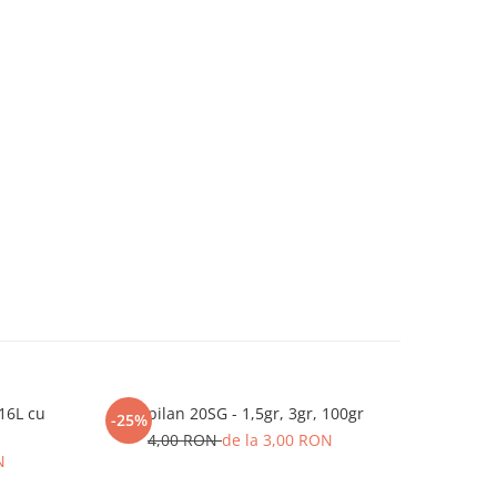
16L cu
Mospilan 20SG - 1,5gr, 3gr, 100gr
Roa
-25%
-25%
4,00 RON
de la 3,00 RON
7
N