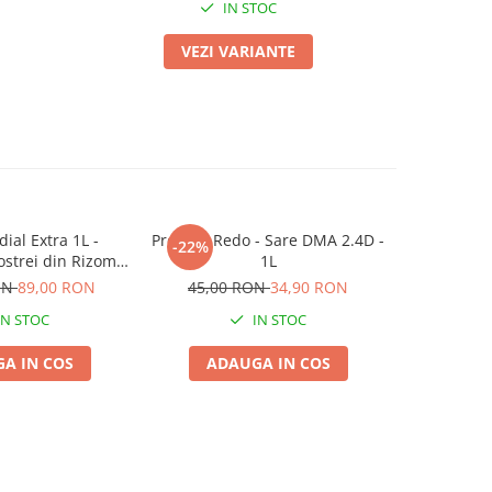
IN STOC
VEZI VARIANTE
dial Extra 1L -
Prodate Redo - Sare DMA 2.4D -
Foxtrot 69
-22%
-21%
strei din Rizomi
1L
- erbi
ra de Porumb
ON
89,00 RON
45,00 RON
34,90 RON
38,00 R
IN STOC
IN STOC
A IN COS
ADAUGA IN COS
VE