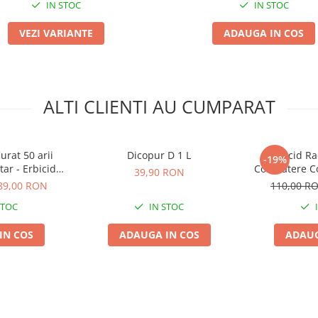
IN STOC
IN STOC
VEZI VARIANTE
ADAUGA IN COS
ALTI CLIENTI AU CUMPARAT
urat 50 arii
Dicopur D 1 L
Erbicid Ra
-19%
ar - Erbicid
Combatere Co
39,90 RON
asamant Foliar
in Cultu
89,00 RON
110,00 R
afete Mici
STOC
IN STOC
IN COS
ADAUGA IN COS
ADAUG