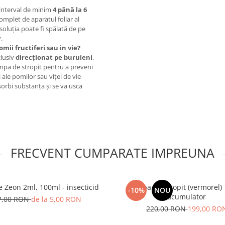
interval de minim
4 până la 6
complet de aparatul foliar al
soluția poate fi spălată de pe
.
omii fructiferi sau in vie?
clusiv
direcționat pe buruieni
.
ompa de stropit pentru a preveni
 ale pomilor sau viței de vie
bsorbi substanța și se va usca
FRECVENT CUMPARATE IMPREUNA
e Zeon 2ml, 100ml - insecticid
Pompa de stropit (vermorel) 
-10%
NOU
acumulator
7,00 RON
de la 5,00 RON
220,00 RON
199,00 RO