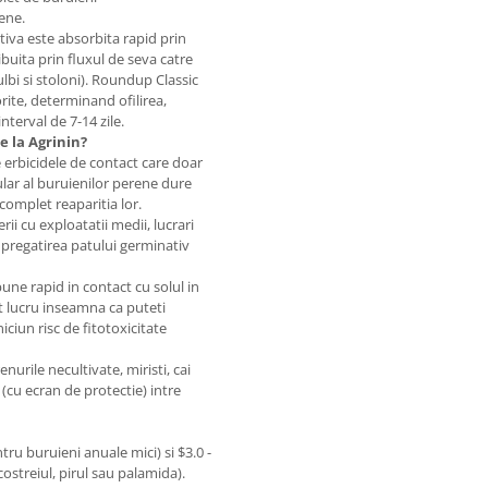
ene.
tiva este absorbita rapid prin
ribuita prin fluxul de seva catre
lbi si stoloni). Roundup Classic
rite, determinand ofilirea,
nterval de 7-14 zile.
e la Agrinin?
erbicidele de contact care doar
lar al buruienilor perene dure
 complet reaparitia lor.
rii cu exploatatii medii, lucrari
au pregatirea patului germinativ
ne rapid in contact cu solul in
st lucru inseamna ca puteti
iciun risc de fitotoxicitate
nurile necultivate, miristi, cai
e (cu ecran de protectie) intre
tru buruieni anuale mici) si $3.0 -
ostreiul, pirul sau palamida).