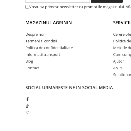
Lama motofierastrau / drujba
Vreau sa primesc newsletter cu promotiile magazinului. Af
Lant motofierastrau / drujba
Lubrifianti
MAGAZINUL AGRININ
SERVICII
Masca de sudura & accesori
Despre noi
Cerere ofe
Motocoasa
Termeni si conditii
Politica de
Politica de confidentialitate
Metode de
Motocoasa si consumabile /
accesorii
Informatii transport
Cum cum
Blog
Ajutor
Patent
Contact
ANPC
Rulete masurat
Solutionare
Sape/ Cazmale/ Lopeti
SOCIAL
URMARESTE-NE IN SOCIAL MEDIA
Scule de mana
Scule electrice
Set chei combinate
Surubelnite
Suruburi