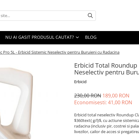
NU AI GASIT PRODUSUL CAUTAT?
BLOG
c Pro 5L - Erbicid Sistemic Neselectiv pentru Buruieni cu Radacina
Erbicid Total Roundup C
Neselectiv pentru Buru
Erbicid
230,00 RON
189,00 RON
Economisesti:
41,00
RON
Erbicid total neselectiv Roundup Cla
$360text{ g/l}$, cu actiune sistemic
radacina (inclusiv pir, costrei si pa
livezilor, cailor de acces si pregat