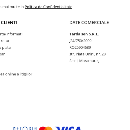
la mai multe in
Politica de Confidentialitate
 CLIENTI
DATE COMERCIALE
rta/informatii
Tarda sen S.R.L.
 retur
J24/750/2009
 plata
RO25904689
par
str. Piata Unirii, nr. 28
Seini, Maramureş
a online a litigiilor