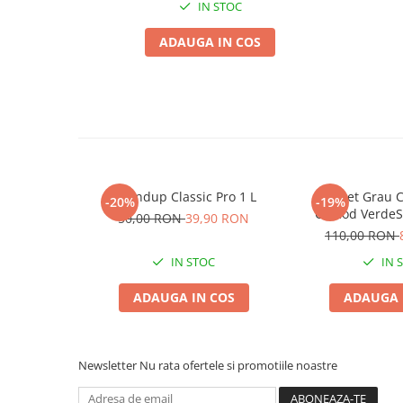
Chei fixe
IN STOC
Cleste
ADAUGA IN COS
Colier / Faseta
Consumabile motofierastrau
drujba
Demarouri drujba
Discuri debitare
Discuri motocoasa
Roundup Classic Pro 1 L
Pachet Grau C
-20%
-19%
Comod VerdeSt
Diverse
50,00 RON
39,90 RON
Fungicid si Ingr
110,00 RON
Feronerie si accesorii
pentru Supr
IN STOC
IN 
Fierastraie manuale
ADAUGA IN COS
ADAUGA 
Fire motocoasa
Flexuri si Polizoare
Gresor / Decalimetru
Newsletter
Nu rata ofertele si promotiile noastre
Hranitoare/ Adapatoare