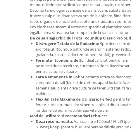
Adjuvant
monocotiledonate si dicotiledonate, atat anuale, cat si per
BIO
Datorita tehnologiei avansate de translocare, substanta ac
frunze si tulpini in doar cateva ore de la aplicare, fiind dist
Diverse
toate organele de rezistenta subterane (radacini, rizomi, bu
Pro blocheaza sistemul enzimatic specific al plantelor nedo
Erbicid
ingalbenirea si uscarea lor completa de la radacina intr-un i
Fungicid
De ce sa alegi Erbicidul Total Roundup Classic Pro 5L d
Distrugere Totala de la Radacina:
Spre deosebire de 
Insecticid
ard foliajul, Roundup patrunde adanc in sistemul radicu
(palamida, costreiul din rizomi, pirul, stuful), prevenind
Tratamente repaus vegetativ
Formatul Economic de 5L:
Ideal calibrat pentru fermie
Ingrasaminte plante
pe miristi dupa recoltare, curatarea viilor si livezilor s
pentru culturile viitoare.
Ingrasaminte plante
Fara Remanenta in Sol:
Substanta activa se descompu
Ingrasaminte plante - CUTIE / KG
compusi naturali (bioxid de carbon, apa si fosfati). Ace
semana sau planta orice cultura pe terenul tratat, fara n
Ingrasaminte plante - ECOLOGICE
reziduala.
Ingrasaminte plante - FLORI
Flexibilitate Maxima de Utilizare:
Perfect pentru tere
ferate, curti, drumuri, dar si pentru aplicari directionat
Ingrasaminte plante - FLORI - GEL
randurile de pomi fructiferi sau vita de vie.
Mod de utilizare si recomandari tehnice:
Casa, Gradina
Doza recomandata:
Variaza intre $2.0text{ l/ha}$ (pen
Accesorii agricole
5.0text{ l/ha}$ (pentru buruieni perene dificile precum c