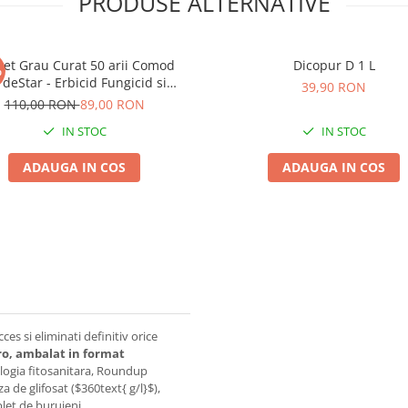
PRODUSE ALTERNATIVE
et Grau Curat 50 arii Comod
Dicopur D 1 L
%
rdeStar - Erbicid Fungicid si
39,90 RON
samant Foliar pentru Suprafete
110,00 RON
89,00 RON
Mici
IN STOC
IN STOC
ADAUGA IN COS
ADAUGA IN COS
ces si eliminati definitiv orice
ro, ambalat in format
ologia fitosanitara, Roundup
za de glifosat ($360text{ g/l}$),
let de buruieni