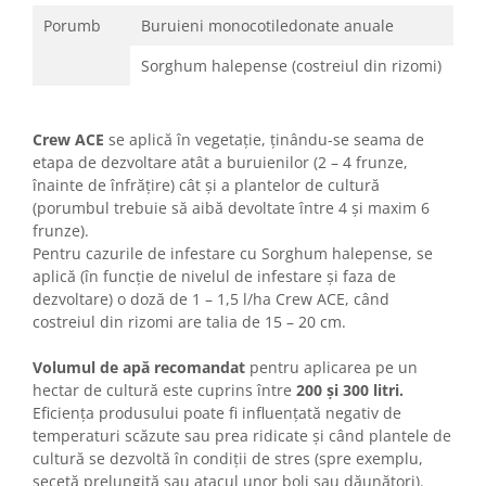
Porumb
Buruieni monocotiledonate anuale
Sorghum halepense (costreiul din rizomi)
Crew ACE
se aplică în vegetaţie, ţinându-se seama de
etapa de dezvoltare atât a buruienilor (2 – 4 frunze,
înainte de înfrăţire) cât şi a plantelor de cultură
(porumbul trebuie să aibă devoltate între 4 şi maxim 6
frunze).
Pentru cazurile de infestare cu Sorghum halepense, se
aplică (în funcţie de nivelul de infestare şi faza de
dezvoltare) o doză de 1 – 1,5 l/ha Crew ACE, când
costreiul din rizomi are talia de 15 – 20 cm.
Volumul de apă recomandat
pentru aplicarea pe un
hectar de cultură este cuprins între
200 şi 300 litri.
Eficienţa produsului poate fi influenţată negativ de
temperaturi scăzute sau prea ridicate şi când plantele de
cultură se dezvoltă în condiţii de stres (spre exemplu,
secetă prelungită sau atacul unor boli sau dăunători).