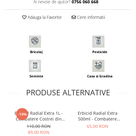
Ai nevoie de ajutor?
0756 060 668
Seminte pastarnac
Patent
Seminte plante aromatice
Rulete masurat
Adauga la Favorite
Cere informatii
Seminte ridichi
Sape/ Cazmale/ Lopeti
Seminte rosii
Scule de mana
Seminte salata
Seminte sfecla
Scule electrice
Seminte telina
Set chei combinate
Bricolaj
Pesticide
Seminte varza
Surubelnite
Seminte Vinete
Suruburi
Seminte zucchini
Seminte
Casa si Gradina
Truse /set scule
Verdeturi
Seminte Legume Profesionale
PRODUSE ALTERNATIVE
Seminte pentru germinare
Seminte trifoi
Erbicid Radial Extra 1L -
Erbicid Radial Extra
-19%
Combatere Costrei din
500ml - Combatere
Rizomi in Cultura de
Costrei si Graminee in
110,00 RON
65,00 RON
Porumb
Cultura de Porumb
89,00 RON