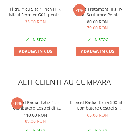
Filtru Y cu Sita 1 Inch (1"),
Pachet Tratament III si IV
-1%
Micul Fermier G01, pentru
Pomi Scuturare Petale
Sisteme de Irigatii si Pompe
Solarex - Kit Profesional
33,00 RON
80,00 RON
Complet pentru 100L Apa
79,00 RON
IN STOC
IN STOC
ADAUGA IN COS
ADAUGA IN COS
ALTI CLIENTI AU CUMPARAT
Erbicid Radial Extra 1L -
Erbicid Radial Extra 500ml -
-19%
Combatere Costrei din
Combatere Costrei si
Rizomi in Cultura de
Graminee in Cultura de
110,00 RON
65,00 RON
Porumb
Porumb
89,00 RON
IN STOC
IN STOC