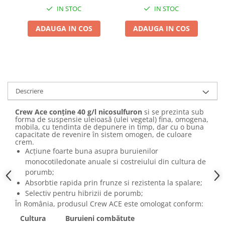
IN STOC
IN STOC
ADAUGA IN COS
ADAUGA IN COS
Descriere
Crew Ace conţine 40 g/l nicosulfuron
si se prezinta sub
forma de suspensie uleioasă (ulei vegetal) fina, omogena,
mobila, cu tendinta de depunere in timp, dar cu o buna
capacitate de revenire în sistem omogen, de culoare
crem.
Acţiune foarte buna asupra buruienilor
monocotiledonate anuale si costreiului din cultura de
porumb;
Absorbtie rapida prin frunze si rezistenta la spalare;
Selectiv pentru hibrizii de porumb;
În România, produsul Crew ACE este omologat conform:
Cultura
Buruieni combătute