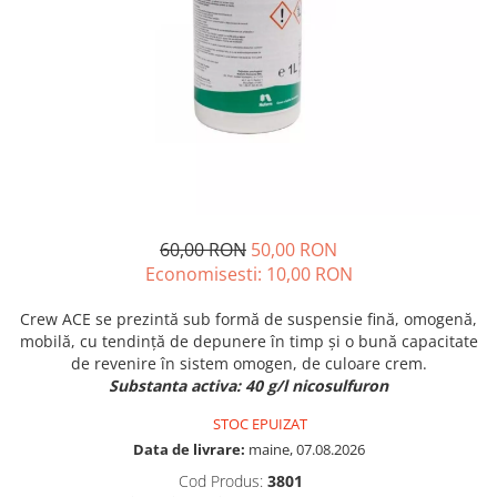
Discuri motocoasa
Seminte legume
Motofierastrau / Drujba
Diverse
Pepene
Pila motofierastrau / drujba
Plante medicinale
Feronerie si accesorii
Plantator
Seminte ardei
Fierastraie manuale
Plasa de umbrire
Seminte broccoli
Fire motocoasa
Plase plante
Seminte castraveti
Flexuri si Polizoare
Seminte ceapa
Pompa de apa curata/murdara
Gresor / Decalimetru
Seminte conopida
Pompa de stropit
60,00 RON
50,00 RON
Seminte de Gulii
Hranitoare/ Adapatoare
Raticide
Economisesti:
10,00
RON
Seminte de Leustean
Lama motofierastrau / drujba
Saci
Seminte de Patrunjel
Crew ACE se prezintă sub formă de suspensie fină, omogenă,
Lant motofierastrau / drujba
Spray si intretinere
Seminte de praz
mobilă, cu tendinţă de depunere în timp şi o bună capacitate
Lubrifianti
de revenire în sistem omogen, de culoare crem.
Seminte dovleac decorativ
Vinificatie
Substanta activa: 40 g/l nicosulfuron
Masca de sudura & accesori
Seminte dovlecel / dovleac
Seminte fasole
Motocoasa
STOC EPUIZAT
Data de livrare:
maine, 07.08.2026
Seminte mazare
Motocoasa si consumabile /
Seminte morcovi
accesorii
Cod Produs:
3801