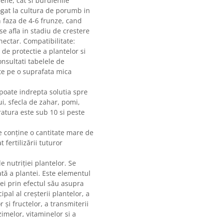
ene, cat si buruienile
gat la cultura de porumb in
n faza de 4-6 frunze, cand
se afla in stadiu de crestere
hectar. Compatibilitate:
de protectie a plantelor si
onsultati tabelele de
ate pe o suprafata mica
poate indrepta solutia spre
ui, sfecla de zahar, pomi,
atura este sub 10 si peste
e conţine o cantitate mare de
fertilizării tuturor
 nutriţiei plantelor. Se
ată a plantei. Este elementul
ei prin efectul său asupra
ipal al creşterii plantelor, a
r şi fructelor, a transmiterii
imelor, vitaminelor şi a