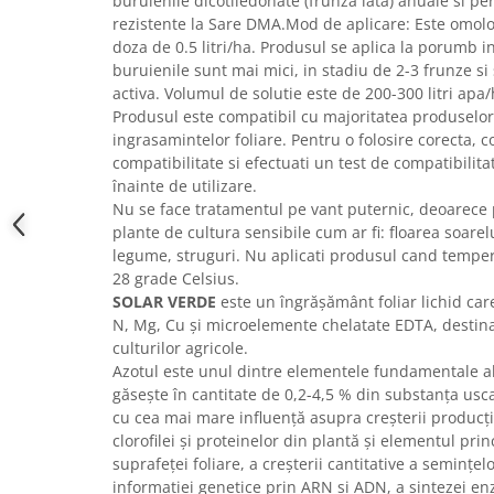
buruienile dicotiledonate (frunza lata) anuale si per
Accesorii gard electric
rezistente la Sare DMA.Mod de aplicare: Este omolo
Accesorii irigat
doza de 0.5 litri/ha. Produsul se aplica la porumb i
buruienile sunt mai mici, in stadiu de 2-3 frunze si 
Araci/ Suporti plante
activa. Volumul de solutie este de 200-300 litri apa/
Candele / Rezerve / Lumanari
Produsul este compatibil cu majoritatea produselor 
ingrasamintelor foliare. Pentru o folosire corecta, c
Carabine/ carlige
compatibilitate si efectuati un test de compatibilit
Diverse casa si gradina
înainte de utilizare.
Nu se face tratamentul pe vant puternic, deoarece 
Diverse depozitare
plante de cultura sensibile cum ar fi: floarea soarel
Echipament protectie gradina
legume, struguri. Nu aplicati produsul cand temper
28 grade Celsius.
Fir/Ata de legat
SOLAR VERDE
este un îngrăşământ foliar lichid car
Foarfeci
N, Mg, Cu şi microelemente chelatate EDTA, destinat 
culturilor agricole.
Furtun / banda / tub
Azotul este unul dintre elementele fundamentale ale
Motofierastrau / Drujba
găseşte în cantitate de 0,2-4,5 % din substanţa usc
cu cea mai mare influenţă asupra creşterii producţi
Pila motofierastrau / drujba
clorofilei şi proteinelor din plantă şi elementul princ
Plantator
suprafeţei foliare, a creşterii cantitative a seminţelo
informaţiei genetice prin ARN şi ADN, a sintezei enz
Plasa de umbrire