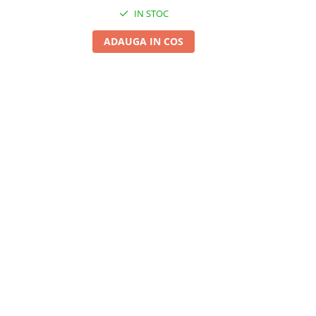
IN STOC
ADAUGA IN COS
A