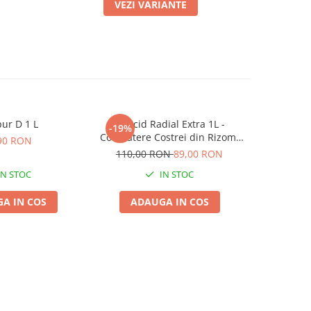
VEZI VARIANTE
ur D 1 L
Erbicid Radial Extra 1L -
Prodate Re
-19%
-22%
Combatere Costrei din Rizomi
90 RON
in Cultura de Porumb
110,00 RON
89,00 RON
45,00
IN STOC
IN STOC
A IN COS
ADAUGA IN COS
ADA