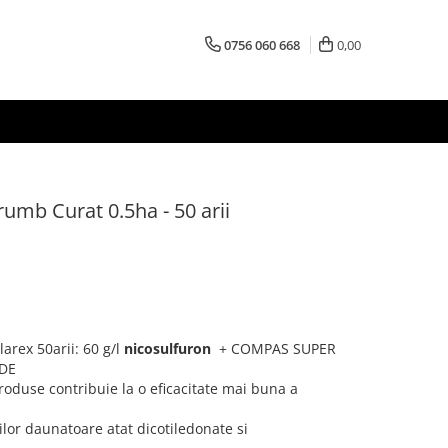
0756 060 668
0,00
rumb Curat 0.5ha - 50 arii
arex 50arii: 60 g/l
nicosulfuron
+ COMPAS SUPER
RDE
roduse contribuie la o eficacitate mai buna a
lor daunatoare atat dicotiledonate si