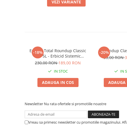
Chei fixe
VEZI VARIANTE
Cleste
Colier / Faseta
Consumabile motofierastrau
drujba
Demarouri drujba
Discuri debitare
Erbicid Total Roundup Classic
Roundup Clas
-18%
-20%
Pro 5L - Erbicid Sistemic
50,00 RON
3
Discuri motocoasa
Neselectiv pentru Buruieni cu
230,00 RON
189,00 RON
Radacina
Diverse
IN STOC
IN 
Feronerie si accesorii
ADAUGA IN COS
ADAUGA 
Fierastraie manuale
Fire motocoasa
Flexuri si Polizoare
Newsletter
Nu rata ofertele si promotiile noastre
Gresor / Decalimetru
Hranitoare/ Adapatoare
Vreau sa primesc newsletter cu promotiile magazinului. Af