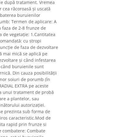
ile după tratament. Vremea
r cea răcoroasă şi uscată
mbaterea buruienilor
orumb: Termen de aplicare: A
 faza de 2-8 frunze de
de vegetaţie: 1.Cantitatea
comandată: cu stropi
funcţie de faza de dezvoltare
ă mai mică se aplică pe
ezvoltare şi când infestarea
i când buruienile sunt
rnică. Din cauza posibilităţii
unor soiuri de porumb (în
i RADIAL EXTRA pe aceste
 a unui tratament de probă
re a plantelor, sau
nătorului autorizaţiei.
 se prezinta sub forma de
iros caracteristic.Mod de
ta rapid prin frunze si
 de combatere: Combate