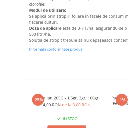
clorofilei.
Plase plante
Modul de utilizare:
Se aplică prin stropiri foliare în fazele de consum 
Pompa de apa curata/murdara
fiecărei culturi.
Pompa de stropit
Doza de aplicare
este de 3-7 l /ha, asigurându-se o 
500 litri/ha.
Raticide
Soluţia de stropit trebuie să nu depăşească concen
Saci
Informatii conformitate produs
Spray si intretinere
Vinificatie
Lichidare STOC
Produse Bricolaj
Acumulatori si Incarcatoare
Baros / Ciocan / Topor
Mospilan 20SG - 1,5gr, 3gr, 100gr
Pachet T
-25%
-1%
Burghie
Petale S
4,00 RON
de la 3,00 RON
Cantare
IN STOC
Centuri/chingi