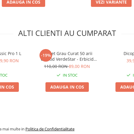
ADAUGA IN COS
VEZI VARIANTE
ALTI CLIENTI AU CUMPARAT
sic Pro 1 L
Pachet Grau Curat 50 arii
Dicop
-19%
Comod VerdeStar - Erbicid
9,90 RON
39,
Fungicid si Ingrasamant Foliar
110,00 RON
89,00 RON
pentru Suprafete Mici
STOC
IN STOC
IN COS
ADAUGA IN COS
ADAUG
la mai multe in
Politica de Confidentialitate