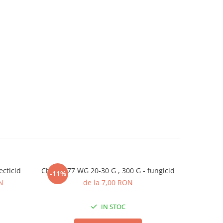
ecticid
Champ 77 WG 20-30 G , 300 G - fungicid
Pompa de
-11%
-10%
N
de la 7,00 RON
22
IN STOC