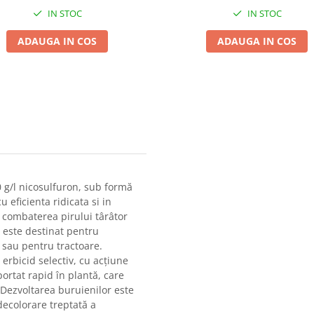
Mici
IN STOC
IN STOC
ADAUGA IN COS
ADAUGA IN COS
 g/l nicosulfuron, sub formă
eficienta ridicata si in
u combaterea pirului târâtor
 este destinat pentru
 sau pentru tractoare.
rbicid selectiv, cu acţiune
ortat rapid în plantă, care
. Dezvoltarea buruienilor este
decolorare treptată a