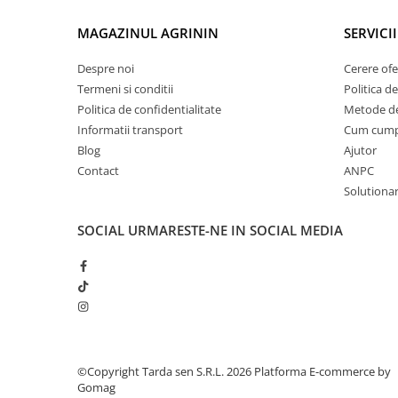
Lama motofierastrau / drujba
MAGAZINUL AGRININ
SERVICII
Lant motofierastrau / drujba
Lubrifianti
Despre noi
Cerere ofe
Termeni si conditii
Politica de
Masca de sudura & accesori
Politica de confidentialitate
Metode de
Motocoasa
Informatii transport
Cum cum
Motocoasa si consumabile /
Blog
Ajutor
accesorii
Contact
ANPC
Patent
Solutionare
Rulete masurat
SOCIAL
URMARESTE-NE IN SOCIAL MEDIA
Sape/ Cazmale/ Lopeti
Scule de mana
Scule electrice
Set chei combinate
Surubelnite
©Copyright Tarda sen S.R.L. 2026
Platforma E-commerce by
Suruburi
Gomag