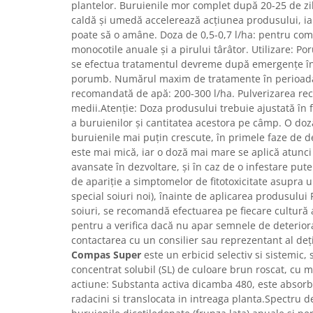
Adjuvant
plantelor. Buruienile mor complet după 20-25 de z
caldă şi umedă accelerează acţiunea produsului, ia
BIO
poate să o amâne. Doza de 0,5-0,7 l/ha: pentru co
Diverse
monocotile anuale şi a pirului târâtor. Utilizare: P
se efectua tratamentul devreme după emergenţe în
Erbicid
porumb. Numărul maxim de tratamente în perioada 
Fungicid
recomandată de apă: 200-300 l/ha. Pulverizarea re
medii.Atenţie: Doza produsului trebuie ajustată în 
Insecticid
a buruienilor şi cantitatea acestora pe câmp. O doz
Tratamente repaus vegetativ
buruienile mai puţin crescute, în primele faze de d
este mai mică, iar o doză mai mare se aplică atunc
Ingrasaminte plante
avansate în dezvoltare, şi în caz de o infestare pute
Ingrasaminte plante
de apariţie a simptomelor de fitotoxicitate asupra 
Ingrasaminte plante - CUTIE / KG
special soiuri noi), înainte de aplicarea produsulu
soiuri, se recomandă efectuarea pe fiecare cultură
Ingrasaminte plante - ECOLOGICE
pentru a verifica dacă nu apar semnele de deteriora
Ingrasaminte plante - FLORI
contactarea cu un consilier sau reprezentant al deţi
Compas Super
este un erbicid selectiv si sistemic,
Ingrasaminte plante - FLORI - GEL
concentrat solubil (SL) de culoare brun roscat, cu m
Casa, Gradina
actiune: Substanta activa dicamba 480, este absorbi
Accesorii agricole
radacini si translocata in intreaga planta.Spectru