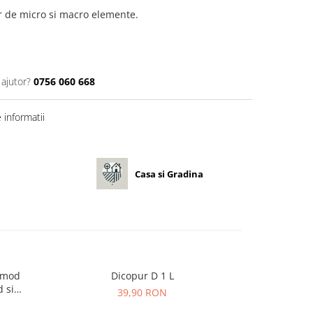
or de micro si macro elemente.
 ajutor?
0756 060 668
informatii
Casa si Gradina
Comod
Dicopur D 1 L
Erbicid Rad
-19%
 si
Costrei d
39,90 RON
rafete
110,