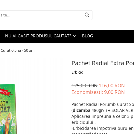
NU AI GASIT PRODUSUL CAUTAT?
BLOG
urat 0.5ha - 50 arii
Pachet Radial Extra Po
Erbicid
125,00 RON
116,00 RON
Economisesti:
9,00
RON
Pachet Radial Porumb Curat Sol
(
dicamba
480gr/l) + SOLAR VE
Aplicarea impreuna a celor 3 p
erbicidului .
-Erbicidarea impotriva buruieni