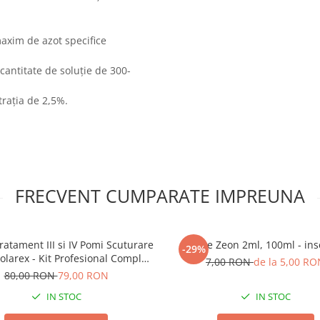
maxim de azot specifice
cantitate de soluţie de 300-
traţia de 2,5%.
FRECVENT CUMPARATE IMPREUNA
ratament III si IV Pomi Scuturare
Karate Zeon 2ml, 100ml - ins
-29%
olarex - Kit Profesional Complet
7,00 RON
de la 5,00 RO
pentru 100L Apa
80,00 RON
79,00 RON
IN STOC
IN STOC