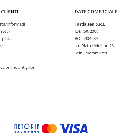
 CLIENTI
DATE COMERCIALE
rta/informatii
Tarda sen S.R.L.
 retur
J24/750/2009
 plata
RO25904689
par
str. Piata Unirii, nr. 28
Seini, Maramureş
a online a litigiilor