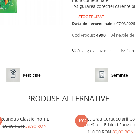
monocotiledonate.
-Asigurarea corectiei carentel
STOC EPUIZAT
Data de livrare:
maine, 07.08.2026
Cod Produs:
4990
Ai nevoie de
Adauga la Favorite
Cere 
Pesticide
Seminte
PRODUSE ALTERNATIVE
Roundup Classic Pro 1 L
Pachet Grau Curat 50 arii 
%
-19%
VerdeStar - Erbicid Fungicid
50,00 RON
39,90 RON
Ingrasamant Foliar pentru Sup
110,00 RON
89,00 RON