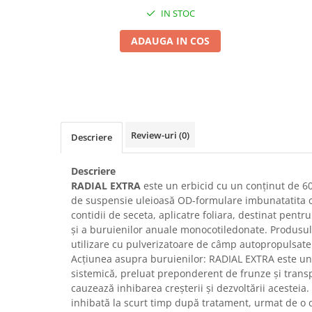
IN STOC
Seminte morcovi
Seminte pastarnac
ADAUGA IN COS
Seminte plante aromatice
Seminte ridichi
Seminte rosii
Seminte salata
Seminte sfecla
Review-uri
(0)
Descriere
Seminte telina
Seminte varza
Descriere
Seminte Vinete
RADIAL EXTRA
este un erbicid cu un conţinut de 60
Seminte zucchini
de suspensie uleioasă OD-formulare imbunatatita cu 
Verdeturi
contidii de seceta, aplicatre foliara, destinat pentr
şi a buruienilor anuale monocotiledonate. Produsul
Seminte Legume Profesionale
utilizare cu pulverizatoare de câmp autopropulsate
Seminte pentru germinare
Acţiunea asupra buruienilor: RADIAL EXTRA este un e
sistemică, preluat preponderent de frunze şi transp
Seminte trifoi
cauzează inhibarea creşterii şi dezvoltării acesteia
Pesticide
inhibată la scurt timp după tratament, urmat de o 