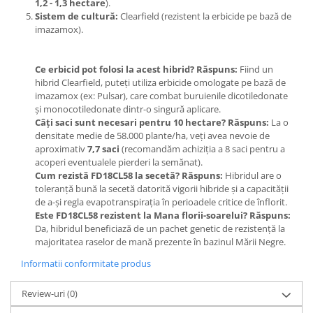
1,2 - 1,3 hectare
).
Sistem de cultură:
Clearfield (rezistent la erbicide pe bază de
Plase plante
imazamox).
Pompa de apa curata/murdara
Pompa de stropit
Ce erbicid pot folosi la acest hibrid?
Răspuns:
Fiind un
hibrid Clearfield, puteți utiliza erbicide omologate pe bază de
Raticide
imazamox (ex: Pulsar), care combat buruienile dicotiledonate
Saci
și monocotiledonate dintr-o singură aplicare.
Câți saci sunt necesari pentru 10 hectare?
Răspuns:
La o
Spray si intretinere
densitate medie de 58.000 plante/ha, veți avea nevoie de
aproximativ
7,7 saci
(recomandăm achiziția a 8 saci pentru a
Vinificatie
acoperi eventualele pierderi la semănat).
Lichidare STOC
Cum rezistă FD18CL58 la secetă?
Răspuns:
Hibridul are o
toleranță bună la secetă datorită vigorii hibride și a capacității
Produse Bricolaj
de a-și regla evapotranspirația în perioadele critice de înflorit.
Acumulatori si Incarcatoare
Este FD18CL58 rezistent la Mana florii-soarelui?
Răspuns:
Da, hibridul beneficiază de un pachet genetic de rezistență la
Baros / Ciocan / Topor
majoritatea raselor de mană prezente în bazinul Mării Negre.
Burghie
Informatii conformitate produs
Cantare
Review-uri
(0)
Centuri/chingi