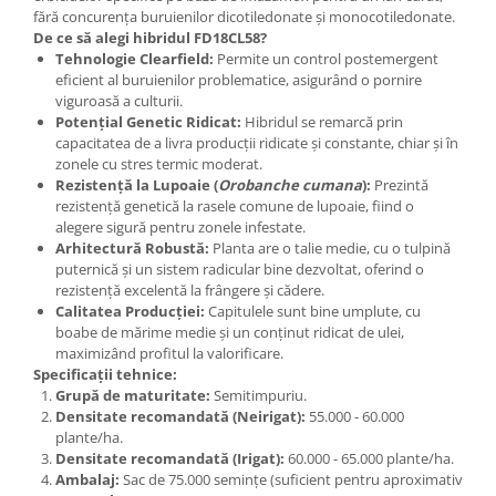
Accesorii gard electric
fără concurența buruienilor dicotiledonate și monocotiledonate.
De ce să alegi hibridul FD18CL58?
Accesorii irigat
Tehnologie Clearfield:
Permite un control postemergent
eficient al buruienilor problematice, asigurând o pornire
Araci/ Suporti plante
viguroasă a culturii.
Candele / Rezerve / Lumanari
Potențial Genetic Ridicat:
Hibridul se remarcă prin
capacitatea de a livra producții ridicate și constante, chiar și în
Carabine/ carlige
zonele cu stres termic moderat.
Diverse casa si gradina
Rezistență la Lupoaie (
Orobanche cumana
):
Prezintă
rezistență genetică la rasele comune de lupoaie, fiind o
Diverse depozitare
alegere sigură pentru zonele infestate.
Arhitectură Robustă:
Planta are o talie medie, cu o tulpină
Echipament protectie gradina
puternică și un sistem radicular bine dezvoltat, oferind o
Fir/Ata de legat
rezistență excelentă la frângere și cădere.
Calitatea Producției:
Capitulele sunt bine umplute, cu
Foarfeci
boabe de mărime medie și un conținut ridicat de ulei,
maximizând profitul la valorificare.
Furtun / banda / tub
Specificații tehnice:
Motofierastrau / Drujba
Grupă de maturitate:
Semitimpuriu.
Densitate recomandată (Neirigat):
55.000 - 60.000
Pila motofierastrau / drujba
plante/ha.
Plantator
Densitate recomandată (Irigat):
60.000 - 65.000 plante/ha.
Ambalaj:
Sac de 75.000 semințe (suficient pentru aproximativ
Plasa de umbrire