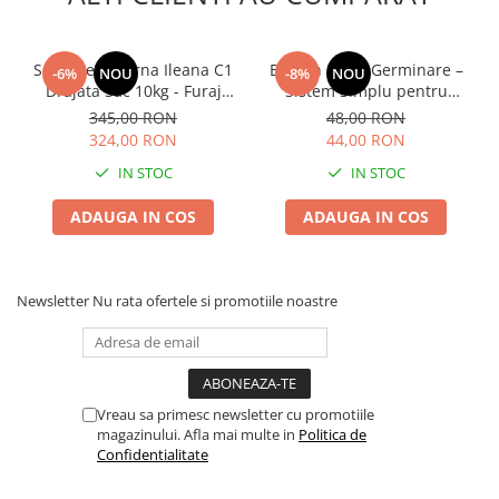
Lama motofierastrau / drujba
Lant motofierastrau / drujba
Seminte Lucerna Ileana C1
Borcan Sticla Germinare –
-6%
NOU
-8%
NOU
Lubrifianti
Drajata Sac 10kg - Furaj
Sistem Simplu pentru
Premium de Inalta
Muguri si Microgreens
Masca de sudura & accesori
345,00 RON
48,00 RON
Productivitate
Acasa
324,00 RON
44,00 RON
Motocoasa
IN STOC
IN STOC
Motocoasa si consumabile /
accesorii
ADAUGA IN COS
ADAUGA IN COS
Patent
Rulete masurat
Newsletter
Nu rata ofertele si promotiile noastre
Sape/ Cazmale/ Lopeti
Scule de mana
Scule electrice
Set chei combinate
Vreau sa primesc newsletter cu promotiile
magazinului. Afla mai multe in
Politica de
Surubelnite
Confidentialitate
Suruburi