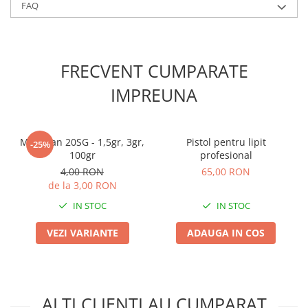
Chei fixe
FAQ
Cleste
Colier / Faseta
FRECVENT CUMPARATE
Consumabile motofierastrau
drujba
IMPREUNA
Demarouri drujba
Discuri debitare
Mospilan 20SG - 1,5gr, 3gr,
Pistol pentru lipit
Discuri motocoasa
-25%
100gr
profesional
Diverse
4,00 RON
65,00 RON
de la 3,00 RON
Feronerie si accesorii
IN STOC
IN STOC
Fierastraie manuale
Fire motocoasa
VEZI VARIANTE
ADAUGA IN COS
Flexuri si Polizoare
Gresor / Decalimetru
Hranitoare/ Adapatoare
ALTI CLIENTI AU CUMPARAT