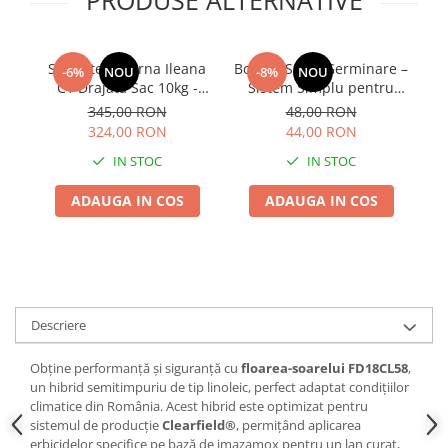
Adjuvant
BIO
Diverse
Seminte Lucerna Ileana
Borcan Sticla Germinare –
Se
-6%
NOU
-8%
NOU
C1 Drajata Sac 10kg -
Sistem Simplu pentru
Erbicid
Furaj Premium de Inalta
Muguri si Microgreens
R
345,00 RON
48,00 RON
Productivitate
Acasa
Fungicid
324,00 RON
44,00 RON
Insecticid
IN STOC
IN STOC
Tratamente repaus vegetativ
ADAUGA IN COS
ADAUGA IN COS
Ingrasaminte plante
Ingrasaminte plante
Ingrasaminte plante - CUTIE / KG
Ingrasaminte plante - ECOLOGICE
Descriere
Ingrasaminte plante - FLORI
Obține performanță și siguranță cu
floarea-soarelui FD18CL58
,
Ingrasaminte plante - FLORI - GEL
un hibrid semitimpuriu de tip linoleic, perfect adaptat condițiilor
Casa, Gradina
climatice din România. Acest hibrid este optimizat pentru
sistemul de producție
Clearfield®
, permițând aplicarea
Accesorii agricole
erbicidelor specifice pe bază de imazamox pentru un lan curat,