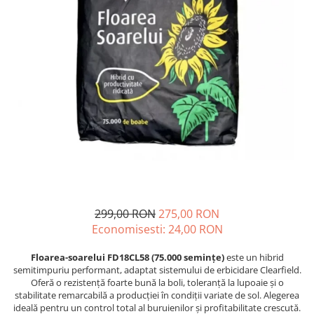
Diverse
Seminte legume
Pepene
Plante medicinale
Seminte ardei
Seminte broccoli
Seminte castraveti
Seminte ceapa
Seminte conopida
Seminte de Gulii
Seminte de Leustean
299,00 RON
275,00 RON
Seminte de Patrunjel
Economisesti:
24,00
RON
Seminte de praz
Seminte dovleac decorativ
Floarea-soarelui FD18CL58 (75.000 semințe)
este un hibrid
semitimpuriu performant, adaptat sistemului de erbicidare Clearfield.
Seminte dovlecel / dovleac
Oferă o rezistență foarte bună la boli, toleranță la lupoaie și o
Seminte fasole
stabilitate remarcabilă a producției în condiții variate de sol. Alegerea
ideală pentru un control total al buruienilor și profitabilitate crescută.
Seminte mazare