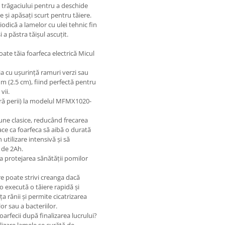
a trăgaciului pentru a deschide
 și apăsați scurt pentru tăiere.
odică a lamelor cu ulei tehnic fin
 a păstra tăișul ascuțit.
te tăia foarfeca electrică Micul
ia cu ușurință ramuri verzi sau
 (2.5 cm), fiind perfectă pentru
vii.
ără perii) la modelul MFMX1020-
une clasice, reducând frecarea
ace ca foarfeca să aibă o durată
utilizare intensivă și să
 de 2Ah.
a protejarea sănătății pomilor
e poate strivi creanga dacă
o execută o tăiere rapidă și
a rănii și permite cicatrizarea
r sau a bacteriilor.
rfecii după finalizarea lucrului?