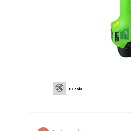
Diverse
Seminte legume
Pepene
Plante medicinale
Seminte ardei
Seminte broccoli
Seminte castraveti
Seminte ceapa
Seminte conopida
Seminte de Gulii
Seminte de Leustean
Bricolaj
Seminte de Patrunjel
Seminte de praz
Seminte dovleac decorativ
Seminte dovlecel / dovleac
Seminte fasole
Seminte mazare