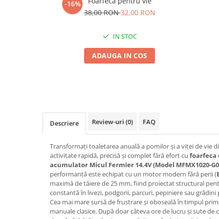
Foarfeca pentru vie
-16%
Seminte morcovi
38,00 RON
32,00 RON
Seminte pastarnac
Seminte plante aromatice
IN STOC
Seminte ridichi
ADAUGA IN COS
Seminte rosii
Seminte salata
Seminte sfecla
Seminte telina
Seminte varza
Review-uri
(0)
FAQ
Descriere
Seminte Vinete
Seminte zucchini
Transformați toaletarea anuală a pomilor și a viței de vie 
Verdeturi
activitate rapidă, precisă și complet fără efort cu
foarfeca 
Seminte Legume Profesionale
acumulator Micul Fermier 14.4V (Model MFMX1020-G0
performanță este echipat cu un motor modern fără perii (
Seminte pentru germinare
maximă de tăiere de 25 mm, fiind proiectat structural pent
Seminte trifoi
constantă în livezi, podgorii, parcuri, pepiniere sau grădini 
Cea mai mare sursă de frustrare și oboseală în timpul primăv
Pesticide
manuale clasice. După doar câteva ore de lucru și sute de c