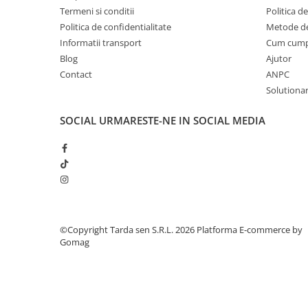
Lama motofierastrau / drujba
Termeni si conditii
Politica de
Politica de confidentialitate
Metode de
Lant motofierastrau / drujba
Informatii transport
Cum cum
Lubrifianti
Blog
Ajutor
Masca de sudura & accesori
Contact
ANPC
Solutionare
Motocoasa
Motocoasa si consumabile /
SOCIAL
URMARESTE-NE IN SOCIAL MEDIA
accesorii
Patent
Rulete masurat
Sape/ Cazmale/ Lopeti
Scule de mana
©Copyright Tarda sen S.R.L. 2026
Platforma E-commerce by
Scule electrice
Gomag
Set chei combinate
Surubelnite
Suruburi