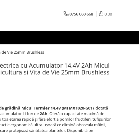
0756 060 668
0,00
ta de Vie 25mm Brushless
lectrica cu Acumulator 14.4V 2Ah Micul
icultura si Vita de Vie 25mm Brushless
 de grădină Micul Fermier 14.4V (MFMX1020-G01)
, dotată
 acumulator Li-Ion de
2Ah
. Oferă o capacitate maximă de
u toaletarea rapidă și fără efort a pomilor fructiferi, tufișurilor
trucție ergonomică ultra-ușoară ce elimină oboseala mâinii,
 care protejează sănătatea plantelor. Disponibilă pe