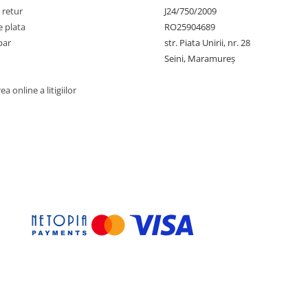
 retur
J24/750/2009
 plata
RO25904689
par
str. Piata Unirii, nr. 28
Seini, Maramureş
a online a litigiilor