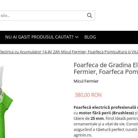
NU AI GASIT PRODUSUL CAUTAT?
BLOG
lectrica cu Acumulator 14.4V 2Ah Micul Fermier, Foarfeca Pomicultura si Vi
Foarfeca de Gradina E
Fermier, Foarfeca Pom
Micul Fermier
380,00 RON
Foarfecă electrică profesională
cu
motor fără perii (Brushless)
și
tăiere de
25 mm
, fiind ideală pentr
ornamentale și a viței de vie. Cons
asigurând o tăietură perfect curată
agrinin.ro.