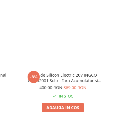
onal
Pistol de Silicon Electric 20V INGCO
Insecticid
-8%
-4%
CGCLI2001 Solo - Fara Acumulator si
Granulara
Incarcator
400,00 RON
369,00 RON
12
IN STOC
ADAUGA IN COS