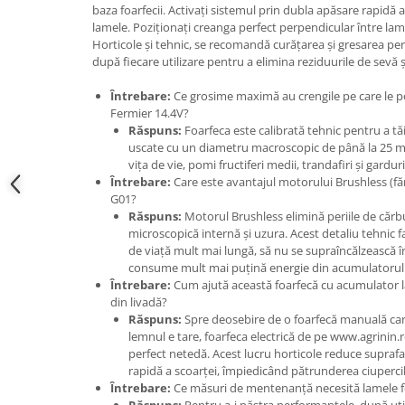
Accesorii gard electric
baza foarfecii. Activați sistemul prin dubla apăsare rapidă 
lamele. Poziționați creanga perfect perpendicular între lame
Accesorii irigat
Horticole și tehnic, se recomandă curățarea și gresarea peri
după fiecare utilizare pentru a elimina reziduurile de sevă și
Araci/ Suporti plante
Candele / Rezerve / Lumanari
Întrebare:
Ce grosime maximă au crengile pe care le poa
Fermier 14.4V?
Carabine/ carlige
Răspuns:
Foarfeca este calibrată tehnic pentru a tă
uscate cu un diametru macroscopic de până la 25 mm
Diverse casa si gradina
vița de vie, pomi fructiferi medii, trandafiri și garduri 
Diverse depozitare
Întrebare:
Care este avantajul motorului Brushless (f
G01?
Echipament protectie gradina
Răspuns:
Motorul Brushless elimină periile de cărb
Fir/Ata de legat
microscopică internă și uzura. Acest detaliu tehnic f
de viață mult mai lungă, să nu se supraîncălzească în 
Foarfeci
consume mult mai puțină energie din acumulatorul
Întrebare:
Cum ajută această foarfecă cu acumulator l
Furtun / banda / tub
din livadă?
Motofierastrau / Drujba
Răspuns:
Spre deosebire de o foarfecă manuală car
lemnul e tare, foarfeca electrică de pe www.agrinin.r
Pila motofierastrau / drujba
perfect netedă. Acest lucru horticole reduce suprafaț
rapidă a scoarței, împiedicând pătrunderea ciupercilo
Plantator
Întrebare:
Ce măsuri de mentenanță necesită lamele foa
Plasa de umbrire