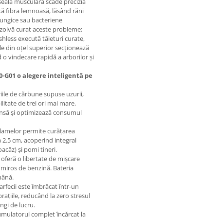
oseala musculară scade precizia
că fibra lemnoasă, lăsând răni
fungice sau bacteriene
ezolvă curat aceste probleme:
hless execută tăieturi curate,
le din oțel superior secționează
d o vindecare rapidă a arborilor și
-G01 o alegere inteligentă pe
iile de cărbune supuse uzurii,
litate de trei ori mai mare.
tensă și optimizează consumul
 lamelor permite curățarea
a 2.5 cm, acoperind integral
oacăz) și pomi tineri.
oferă o libertate de mișcare
u miros de benzină. Bateria
mână.
rfecii este îmbrăcat într-un
rațiile, reducând la zero stresul
ngi de lucru.
mulatorul complet încărcat la