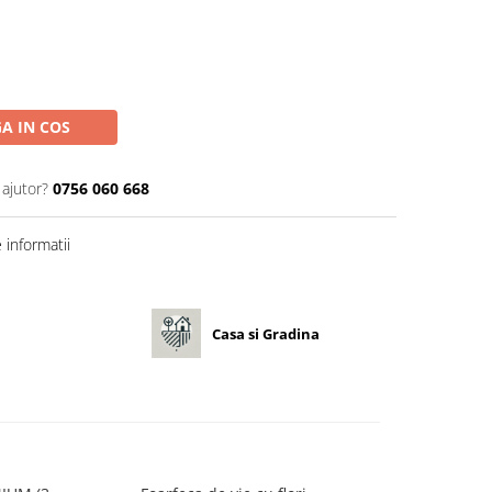
A IN COS
 ajutor?
0756 060 668
informatii
Casa si Gradina