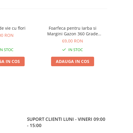
e vie cu flori
Foarfeca pentru Iarba si
Foarf
-10%
Margini Gazon 360 Grade
00 RON
49,00
Bradas, Foarfeca Manuala cu
69,00 RON
Lama Ondulata din Teflon
IN STOC
IN STOC
A IN COS
ADAUGA IN COS
ADA
SUPORT CLIENTI
LUNI - VINERI 09:00
- 15:00