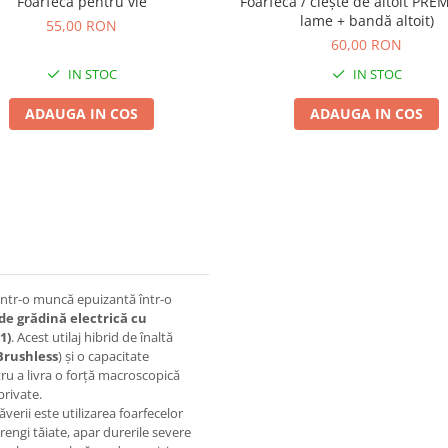
Foarfeca pentru vie
Foarfecă / clește de altoit PRE
lame + bandă altoit)
55,00 RON
60,00 RON
IN STOC
IN STOC
ADAUGA IN COS
ADAUGA IN COS
dintr-o muncă epuizantă într-o
de grădină electrică cu
1)
. Acest utilaj hibrid de înaltă
Brushless
) și o capacitate
ru a livra o forță macroscopică
private.
erii este utilizarea foarfecelor
rengi tăiate, apar durerile severe