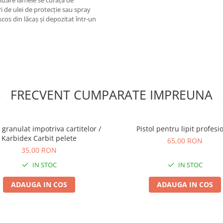
lizare lamele se curăță de
ri de ulei de protecție sau spray
os din lăcaș și depozitat într-un
FRECVENT CUMPARATE IMPREUNA
 granulat impotriva cartitelor /
Pistol pentru lipit profesi
Karbidex Carbit pelete
65,00 RON
35,00 RON
IN STOC
IN STOC
ADAUGA IN COS
ADAUGA IN COS