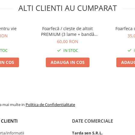
ALTI CLIENTI AU CUMPARAT
entru vie
Foarfecă / clește de altoit
Foarfeca d
PREMIUM (3 lame + bandă
 RON
35,
altoit)
60,00 RON
STOC
IN STOC
IN COS
ADAUGA IN COS
ADAUG
la mai multe in
Politica de Confidentialitate
 CLIENTI
DATE COMERCIALE
rta/informatii
Tarda sen S.R.L.