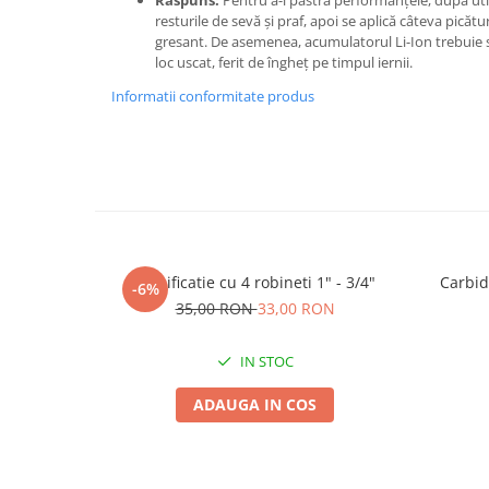
Răspuns:
Pentru a-i păstra performanțele, după uti
resturile de sevă și praf, apoi se aplică câteva picătu
Plase plante
gresant. De asemenea, acumulatorul Li-Ion trebuie sc
loc uscat, ferit de îngheț pe timpul iernii.
Pompa de apa curata/murdara
Informatii conformitate produs
Pompa de stropit
Raticide
Saci
Spray si intretinere
Vinificatie
Lichidare STOC
Ramificatie cu 4 robineti 1" - 3/4"
Carbid
-6%
Produse Bricolaj
35,00 RON
33,00 RON
Acumulatori si Incarcatoare
Baros / Ciocan / Topor
IN STOC
Burghie
ADAUGA IN COS
Cantare
Centuri/chingi