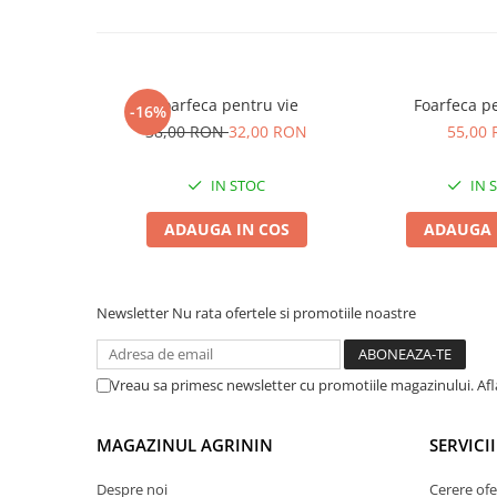
Chei fixe
Cleste
Colier / Faseta
Foarfeca pentru vie
Foarfeca p
Consumabile motofierastrau
-16%
drujba
38,00 RON
32,00 RON
55,00
Demarouri drujba
IN STOC
IN 
Discuri debitare
ADAUGA IN COS
ADAUGA 
Discuri motocoasa
Diverse
Feronerie si accesorii
Newsletter
Nu rata ofertele si promotiile noastre
Fierastraie manuale
Fire motocoasa
Vreau sa primesc newsletter cu promotiile magazinului. Af
Flexuri si Polizoare
Gresor / Decalimetru
MAGAZINUL AGRININ
SERVICII
Hranitoare/ Adapatoare
Despre noi
Cerere ofe