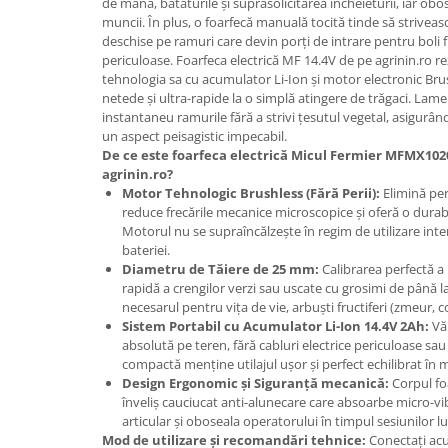
Adjuvant
de mână, bătăturile și suprasolicitarea încheieturii, iar ob
muncii. În plus, o foarfecă manuală tocită tinde să striveas
BIO
deschise pe ramuri care devin porți de intrare pentru boli 
periculoase. Foarfeca electrică MF 14.4V de pe agrinin.ro r
Diverse
tehnologia sa cu acumulator Li-Ion și motor electronic Brus
Erbicid
netede și ultra-rapide la o simplă atingere de trăgaci. Lame
instantaneu ramurile fără a strivi țesutul vegetal, asigurân
Fungicid
un aspect peisagistic impecabil.
De ce este foarfeca electrică Micul Fermier MFMX1020
Insecticid
agrinin.ro?
Tratamente repaus vegetativ
Motor Tehnologic Brushless (Fără Perii):
Elimină per
reduce frecările mecanice microscopice și oferă o durabi
Ingrasaminte plante
Motorul nu se supraîncălzește în regim de utilizare in
Ingrasaminte plante
bateriei.
Diametru de Tăiere de 25 mm:
Calibrarea perfectă a
Ingrasaminte plante - CUTIE / KG
rapidă a crengilor verzi sau uscate cu grosimi de până l
necesarul pentru vița de vie, arbuști fructiferi (zmeur, c
Ingrasaminte plante - ECOLOGICE
Sistem Portabil cu Acumulator Li-Ion 14.4V 2Ah:
Vă 
Ingrasaminte plante - FLORI
absolută pe teren, fără cabluri electrice periculoase sa
compactă menține utilajul ușor și perfect echilibrat în 
Ingrasaminte plante - FLORI - GEL
Design Ergonomic și Siguranță mecanică:
Corpul foa
Casa, Gradina
înveliș cauciucat anti-alunecare care absoarbe micro-vib
articular și oboseala operatorului în timpul sesiunilor lu
Accesorii agricole
Mod de utilizare și recomandări tehnice:
Conectați acu