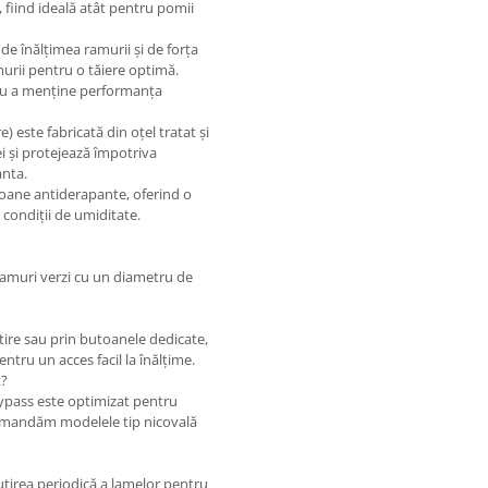
 fiind ideală atât pentru pomii
de înălțimea ramurii și de forța
urii pentru o tăiere optimă.
ntru a menține performanța
 este fabricată din oțel tratat și
ei și protejează împotriva
anta.
ane antiderapante, oferind o
 condiții de umiditate.
ramuri verzi cu un diametru de
tire sau prin butoanele dedicate,
ntru un acces facil la înălțime.
t?
ypass este optimizat pentru
ecomandăm modelele tip nicovală
cuțirea periodică a lamelor pentru