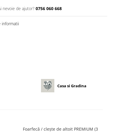
Ai nevoie de ajutor?
0756 060 668
informatii
Casa si Gradina
Foarfecă / clește de altoit PREMIUM (3
Foarf