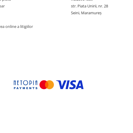
par
str. Piata Unirii, nr. 28
Seini, Maramureş
a online a litigiilor