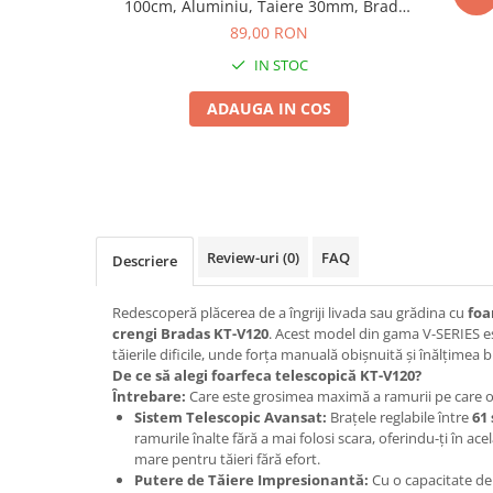
100cm, Aluminiu, Taiere 30mm, Bradas
Seminte morcovi
V-SERIES
89,00 RON
Seminte pastarnac
IN STOC
Seminte plante aromatice
Seminte ridichi
ADAUGA IN COS
Seminte rosii
Seminte salata
Seminte sfecla
Seminte telina
Seminte varza
Review-uri
(0)
FAQ
Descriere
Seminte Vinete
Seminte zucchini
Redescoperă plăcerea de a îngriji livada sau grădina cu
foa
crengi Bradas KT-V120
. Acest model din gama V-SERIES es
Verdeturi
tăierile dificile, unde forța manuală obișnuită și înălțimea 
Seminte Legume Profesionale
De ce să alegi foarfeca telescopică KT-V120?
Întrebare:
Care este grosimea maximă a ramurii pe care o 
Seminte pentru germinare
Sistem Telescopic Avansat:
Brațele reglabile între
61 
Seminte trifoi
ramurile înalte fără a mai folosi scara, oferindu-ți în ac
mare pentru tăieri fără efort.
Pesticide
Putere de Tăiere Impresionantă:
Cu o capacitate de