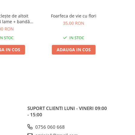
clește de altoit
Foarfeca de vie cu flori
Foarfec
 lame + bandă
Margini
35,00 RON
ltoit)
Bradas, F
00 RON
Lama On
IN STOC
IN STOC
A IN COS
ADAUGA IN COS
ADA
SUPORT CLIENTI
LUNI - VINERI 09:00
- 15:00
0756 060 668