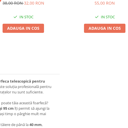
38,00 RON
32,00 RON
55,00 RON
IN STOC
IN STOC
ADAUGA IN COS
ADAUGA IN COS
rfeca telescopică pentru
te soluția profesională pentru
brațelor nu sunt suficiente.
poate tăia această foarfecă?
și 95 cm
îți permit să ajungi la
elași timp o pârghie mult mai
 tăiere de până la
40 mm
,