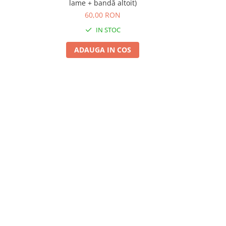
lame + bandă altoit)
60,00 RON
IN STOC
ADAUGA IN COS
A