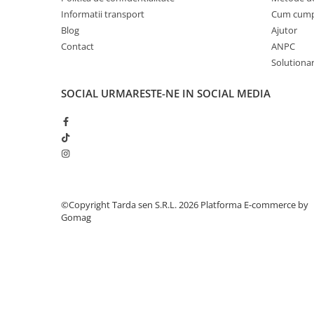
Chei fixe
Informatii transport
Cum cum
Cleste
Blog
Ajutor
Colier / Faseta
Contact
ANPC
Solutionare
Consumabile motofierastrau
drujba
SOCIAL
URMARESTE-NE IN SOCIAL MEDIA
Demarouri drujba
Discuri debitare
Discuri motocoasa
Diverse
Feronerie si accesorii
©Copyright Tarda sen S.R.L. 2026
Platforma E-commerce by
Fierastraie manuale
Gomag
Fire motocoasa
Flexuri si Polizoare
Gresor / Decalimetru
Hranitoare/ Adapatoare