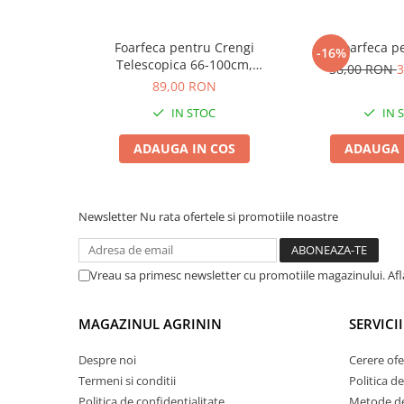
Plase plante
Foarfeca pentru Crengi
Foarfeca p
Pompa de apa curata/murdara
-16%
Telescopica 66-100cm,
38,00 RON
3
Pompa de stropit
Aluminiu, Taiere 30mm, Bradas
89,00 RON
V-SERIES
Raticide
IN STOC
IN 
Saci
ADAUGA IN COS
ADAUGA 
Spray si intretinere
Vinificatie
Newsletter
Nu rata ofertele si promotiile noastre
Lichidare STOC
Produse Bricolaj
Acumulatori si Incarcatoare
Vreau sa primesc newsletter cu promotiile magazinului. Af
Baros / Ciocan / Topor
Burghie
MAGAZINUL AGRININ
SERVICII
Cantare
Despre noi
Cerere ofe
Centuri/chingi
Termeni si conditii
Politica de
Politica de confidentialitate
Metode de