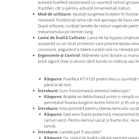
Adjuvant
această foarfecă secționează cu ușurință ramuri groase,
fructiferi, cât și pentru arbuștii ornamentali maturi.
BIO
Mod de utilizare:
Ajustați lungimea brațelor în funcție 
necesară. Poziționați lama cât mai aproape de baza ram
Diverse
După utilizare, curățați lamele de resturi vegetale pe
Erbicid
mecanismului pe termen lung.
Lame de Înaltă Calitate:
Lama de tip bypass (mijitoare)
Fungicid
acoperită cu un strat protector care previne lipirea sev
Insecticid
coroziunii, asigurând o tăiere curată care nu rănește pl
Ergonomie și Control:
Mânerele sunt dotate cu manșo
Tratamente repaus vegetativ
priză sigură chiar și atunci când lucrați cu mănuși sau în
Ingrasaminte plante
Ingrasaminte plante
Răspuns:
Foarfeca KT-V120 poate tăia cu ușurință 
până la 40 mm.
Ingrasaminte plante - CUTIE / KG
Întrebare:
Cum funcționează sistemul telescopic?
Ingrasaminte plante - ECOLOGICE
Răspuns:
Brațele se deblochează printr-o simplă ro
permițând fixarea lungimii dorite între 61 și 95 cm pe
Ingrasaminte plante - FLORI
Întrebare:
Este potrivită pentru tăierea lemnului usca
Răspuns:
Deși este foarte puternică, mecanismul b
Ingrasaminte plante - FLORI - GEL
ramuri verzi. Pentru lemnul uscat și foarte dur, r
Casa, Gradina
(anvil).
Întrebare:
Lamele pot fi ascuțite?
Accesorii agricole
Răspuns:
Da, oțelul de înaltă calitate permite reas