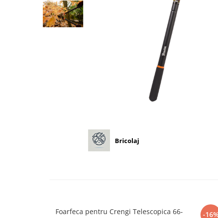
Diverse
Seminte legume
Pepene
Plante medicinale
Seminte ardei
Seminte broccoli
Seminte castraveti
Seminte ceapa
Seminte conopida
Seminte de Gulii
Seminte de Leustean
Bricolaj
Seminte de Patrunjel
Seminte de praz
Seminte dovleac decorativ
Seminte dovlecel / dovleac
Seminte fasole
Foarfeca pentru Crengi Telescopica 66-
-16
Seminte mazare