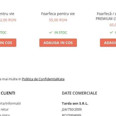
entru vie
Foarfeca pentru vie
Foarfecă / 
PREMIUM (3
2,00 RON
55,00 RON
a
60,
STOC
IN STOC
IN COS
ADAUGA IN COS
ADAUG
la mai multe in
Politica de Confidentialitate
 CLIENTI
DATE COMERCIALE
rta/informatii
Tarda sen S.R.L.
 retur
J24/750/2009
 plata
RO25904689