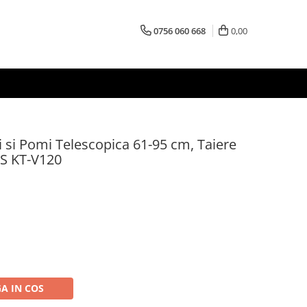
0756 060 668
0,00
 si Pomi Telescopica 61-95 cm, Taiere
S KT-V120
A IN COS