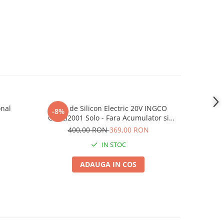
onal
Pistol de Silicon Electric 20V INGCO
Plasa Sust
-8%
-13%
CGCLI2001 Solo - Fara Acumulator si
x 100 m, P
Incarcator
400,00 RON
369,00 RON
12
IN STOC
ADAUGA IN COS