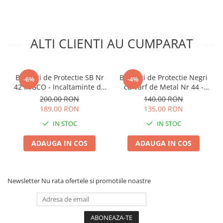
Lama motofierastrau / drujba
Lant motofierastrau / drujba
Lubrifianti
ALTI CLIENTI AU CUMPARAT
Masca de sudura & accesori
Motocoasa
Bocanci de Protectie SB Nr
Bocanci de Protectie Negri
-6%
-4%
Motocoasa si consumabile /
42 INGCO - Incaltaminte de
cu Varf de Metal Nr 44 -
accesorii
Lucru cu Bombeu Metalic
Incaltaminte de Lucru
200,00 RON
140,00 RON
pentru Santier si
pentru Santier si
Patent
189,00 RON
135,00 RON
Agricultura
Agricultura
Rulete masurat
IN STOC
IN STOC
Sape/ Cazmale/ Lopeti
ADAUGA IN COS
ADAUGA IN COS
Scule de mana
Scule electrice
Newsletter
Nu rata ofertele si promotiile noastre
Set chei combinate
Surubelnite
Suruburi