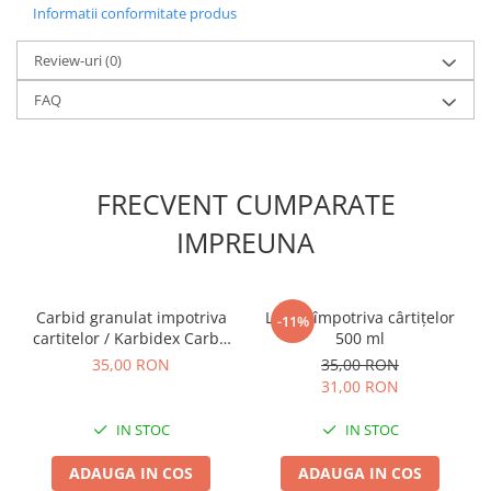
Chei fixe
Informatii conformitate produs
Cleste
Review-uri
(0)
Colier / Faseta
FAQ
Consumabile motofierastrau
drujba
Demarouri drujba
FRECVENT CUMPARATE
Discuri debitare
Discuri motocoasa
IMPREUNA
Diverse
Feronerie si accesorii
Carbid granulat impotriva
Lichid împotriva cârtițelor
-11%
Fierastraie manuale
cartitelor / Karbidex Carbit
500 ml
pelete
35,00 RON
35,00 RON
Fire motocoasa
31,00 RON
Flexuri si Polizoare
IN STOC
IN STOC
Gresor / Decalimetru
Hranitoare/ Adapatoare
ADAUGA IN COS
ADAUGA IN COS