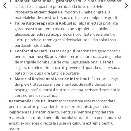
Bombeu Metalic de Siguranta:
Varful din otel este certificat
Accesorii gard electric
sa reziste la impacturi puternice si la forte de strivire.
Protejeaza eficient degetele impotriva uneltelor grele, a
Accesorii irigat
materialelor de constructii sau a utilajelor manipulate gresit.
Araci/ Suporti plante
Talpa Antiderapanta si Robusta:
Talpa injectata profilata
garanteaza o aderenta maxima pe suprafete instabile,
Candele / Rezerve / Lumanari
uleioase, umede sau acoperite cu noroi. Este ideala pentru
Carabine/ carlige
lucrul pe schele, teren agricol denivelat, solul din solarii sau
pardoseli industriale.
Diverse casa si gradina
Confort si Versatilitate:
Designul interior este gandit special
pentru marimea 40, prevenind frecarea dureroasa a degetelor
Diverse depozitare
de marginile bombeului de otel. Captuseala textila aerata
Echipament protectie gradina
asigura un microclimat uscat, prevenind aparitia ranilor sau a
bataturilor dupa ore lungi de purtare.
Fir/Ata de legat
Material Rezistent si Usor de Intretinut:
Exteriorul negru
din piele tratata sau material sintetic de inalta densitate
Foarfeci
respinge praful, noroiul si stropii de apa, rezistand excelent la
Furtun / banda / tub
abraziune si uzura zilnica.
Recomandari de utilizare:
Incaltamintea este recomandata
Motofierastrau / Drujba
pentru lucratori pe santier, fermieri, zootehnisti, gradinari,
Pila motofierastrau / drujba
logisticieni sau mecanici auto. Pentru a mentine proprietatile
materialului, curatati periodic noroiul si praful cu o perie moale si
Plantator
evitati expunerea directa la surse de caldura extrema pentru
uscare.
Plasa de umbrire