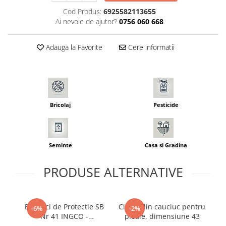
Seminte morcovi
Cod Produs:
6925582113655
Ai nevoie de ajutor?
0756 060 668
Seminte pastarnac
Seminte plante aromatice
Adauga la Favorite
Cere informatii
Seminte ridichi
Seminte rosii
Seminte salata
Seminte sfecla
Seminte telina
Bricolaj
Pesticide
Seminte varza
Seminte Vinete
Seminte zucchini
Seminte
Casa si Gradina
Verdeturi
Seminte Legume Profesionale
PRODUSE ALTERNATIVE
Seminte pentru germinare
Seminte trifoi
Bocanci de Protectie SB
Cizme din cauciuc pentru
Ci
-6%
-2%
Pesticide
Nr 41 INGCO -
ploaie, dimensiune 43
p
Incaltaminte de Lucru cu