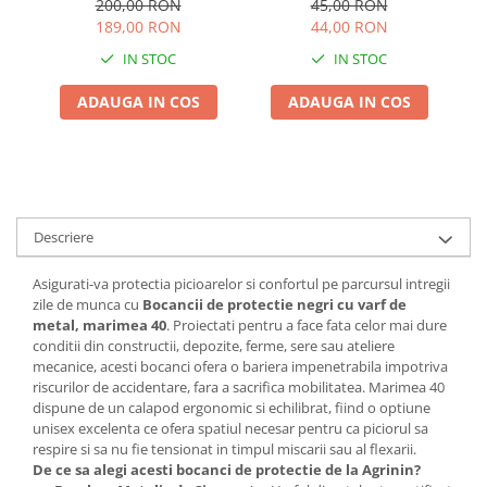
Adjuvant
200,00 RON
45,00 RON
Bombeu Metalic pentru
189,00 RON
44,00 RON
BIO
Santier si Agricultura
IN STOC
IN STOC
Diverse
ADAUGA IN COS
ADAUGA IN COS
Erbicid
Fungicid
Insecticid
Tratamente repaus vegetativ
Descriere
Ingrasaminte plante
Ingrasaminte plante
Asigurati-va protectia picioarelor si confortul pe parcursul intregii
Ingrasaminte plante - CUTIE / KG
zile de munca cu
Bocancii de protectie negri cu varf de
metal, marimea 40
. Proiectati pentru a face fata celor mai dure
Ingrasaminte plante - ECOLOGICE
conditii din constructii, depozite, ferme, sere sau ateliere
mecanice, acesti bocanci ofera o bariera impenetrabila impotriva
Ingrasaminte plante - FLORI
riscurilor de accidentare, fara a sacrifica mobilitatea. Marimea 40
Ingrasaminte plante - FLORI - GEL
dispune de un calapod ergonomic si echilibrat, fiind o optiune
unisex excelenta ce ofera spatiul necesar pentru ca piciorul sa
Casa, Gradina
respire si sa nu fie tensionat in timpul miscarii sau al flexarii.
Accesorii agricole
De ce sa alegi acesti bocanci de protectie de la Agrinin?