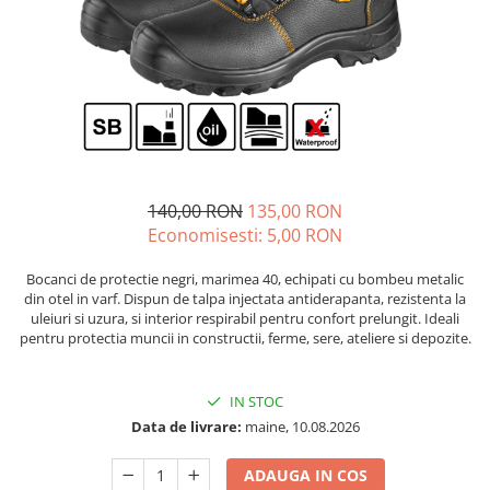
Diverse
Seminte legume
Pepene
Plante medicinale
Seminte ardei
Seminte broccoli
Seminte castraveti
140,00 RON
135,00 RON
Seminte ceapa
Economisesti:
5,00
RON
Seminte conopida
Bocanci de protectie negri, marimea 40, echipati cu bombeu metalic
Seminte de Gulii
din otel in varf. Dispun de talpa injectata antiderapanta, rezistenta la
Seminte de Leustean
uleiuri si uzura, si interior respirabil pentru confort prelungit. Ideali
pentru protectia muncii in constructii, ferme, sere, ateliere si depozite.
Seminte de Patrunjel
Seminte de praz
Seminte dovleac decorativ
IN STOC
Data de livrare:
maine, 10.08.2026
Seminte dovlecel / dovleac
Seminte fasole
ADAUGA IN COS
Seminte mazare