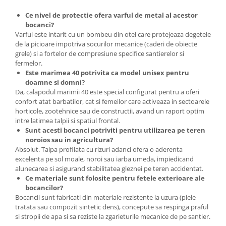
Plase plante
Ce nivel de protectie ofera varful de metal al acestor
bocanci?
Pompa de apa curata/murdara
Varful este intarit cu un bombeu din otel care protejeaza degetele
de la picioare impotriva socurilor mecanice (caderi de obiecte
Pompa de stropit
grele) si a fortelor de compresiune specifice santierelor si
Raticide
fermelor.
Este marimea 40 potrivita ca model unisex pentru
Saci
doamne si domni?
Da, calapodul marimii 40 este special configurat pentru a oferi
Spray si intretinere
confort atat barbatilor, cat si femeilor care activeaza in sectoarele
Vinificatie
horticole, zootehnice sau de constructii, avand un raport optim
intre latimea talpii si spatiul frontal.
Lichidare STOC
Sunt acesti bocanci potriviti pentru utilizarea pe teren
Produse Bricolaj
noroios sau in agricultura?
Absolut. Talpa profilata cu rizuri adanci ofera o aderenta
Acumulatori si Incarcatoare
excelenta pe sol moale, noroi sau iarba umeda, impiedicand
Baros / Ciocan / Topor
alunecarea si asigurand stabilitatea gleznei pe teren accidentat.
Ce materiale sunt folosite pentru fetele exterioare ale
Burghie
bocancilor?
Cantare
Bocancii sunt fabricati din materiale rezistente la uzura (piele
tratata sau compozit sintetic dens), concepute sa respinga praful
Centuri/chingi
si stropii de apa si sa reziste la zgarieturile mecanice de pe santier.