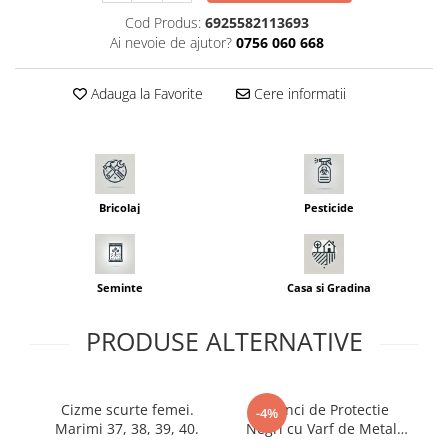
Seminte morcovi
Cod Produs:
6925582113693
Ai nevoie de ajutor?
0756 060 668
Seminte pastarnac
Seminte plante aromatice
Adauga la Favorite
Cere informatii
Seminte ridichi
Seminte rosii
Seminte salata
Seminte sfecla
Seminte telina
Bricolaj
Pesticide
Seminte varza
Seminte Vinete
Seminte zucchini
Seminte
Casa si Gradina
Verdeturi
Seminte Legume Profesionale
PRODUSE ALTERNATIVE
Seminte pentru germinare
Seminte trifoi
Cizme scurte femei.
Bocanci de Protectie
C
-4%
Pesticide
Marimi 37, 38, 39, 40.
Negri cu Varf de Metal
NR 46