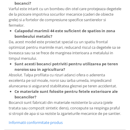
bocanci?
Plase plante
Varful este intarit cu un bombeu din otel care protejeaza degetele
de la picioare impotriva socurilor mecanice (caderi de obiecte
Pompa de apa curata/murdara
grele) si a fortelor de compresiune specifice santierelor si
fermelor.
Pompa de stropit
Calapodul marimii 44 este suficient de spatios in zona
Raticide
bombeului metalic?
Da, acest model este proiectat special cu un spatiu frontal
Saci
optimizat pentru marimile mari, reducand riscul ca degetele sa se
loveasca sau sa se frece de marginea interioara a metalului in
Spray si intretinere
timpul mersului.
Vinificatie
Sunt acesti bocanci potriviti pentru utilizarea pe teren
noroios sau in agricultura?
Lichidare STOC
Absolut. Talpa profilata cu rizuri adanci ofera o aderenta
Produse Bricolaj
excelenta pe sol moale, noroi sau iarba umeda, impiedicand
alunecarea si asigurand stabilitatea gleznei pe teren accidentat.
Acumulatori si Incarcatoare
Ce materiale sunt folosite pentru fetele exterioare ale
Baros / Ciocan / Topor
bocancilor?
Bocancii sunt fabricati din materiale rezistente la uzura (piele
Burghie
tratata sau compozit sintetic dens), concepute sa respinga praful
Cantare
si stropii de apa si sa reziste la zgarieturile mecanice de pe santier.
Centuri/chingi
Informatii conformitate produs