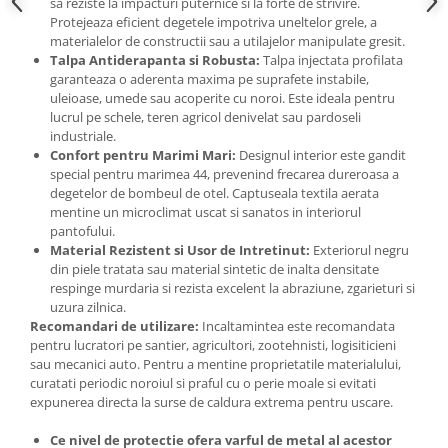
sa reziste la impacturi puternice si la forte de strivire.
Accesorii gard electric
Protejeaza eficient degetele impotriva uneltelor grele, a
materialelor de constructii sau a utilajelor manipulate gresit.
Accesorii irigat
Talpa Antiderapanta si Robusta:
Talpa injectata profilata
Araci/ Suporti plante
garanteaza o aderenta maxima pe suprafete instabile,
uleioase, umede sau acoperite cu noroi. Este ideala pentru
Candele / Rezerve / Lumanari
lucrul pe schele, teren agricol denivelat sau pardoseli
Carabine/ carlige
industriale.
Confort pentru Marimi Mari:
Designul interior este gandit
Diverse casa si gradina
special pentru marimea 44, prevenind frecarea dureroasa a
degetelor de bombeul de otel. Captuseala textila aerata
Diverse depozitare
mentine un microclimat uscat si sanatos in interiorul
Echipament protectie gradina
pantofului.
Material Rezistent si Usor de Intretinut:
Exteriorul negru
Fir/Ata de legat
din piele tratata sau material sintetic de inalta densitate
respinge murdaria si rezista excelent la abraziune, zgarieturi si
Foarfeci
uzura zilnica.
Furtun / banda / tub
Recomandari de utilizare:
Incaltamintea este recomandata
pentru lucratori pe santier, agricultori, zootehnisti, logisiticieni
Motofierastrau / Drujba
sau mecanici auto. Pentru a mentine proprietatile materialului,
Pila motofierastrau / drujba
curatati periodic noroiul si praful cu o perie moale si evitati
expunerea directa la surse de caldura extrema pentru uscare.
Plantator
Ce nivel de protectie ofera varful de metal al acestor
Plasa de umbrire