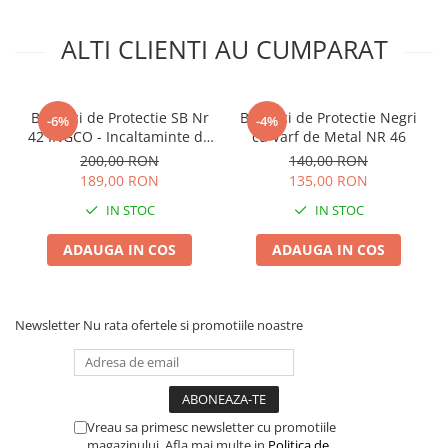
Lama motofierastrau / drujba
Lant motofierastrau / drujba
ALTI CLIENTI AU CUMPARAT
Lubrifianti
Masca de sudura & accesori
Bocanci de Protectie SB Nr
Bocanci de Protectie Negri
-6%
-4%
Motocoasa
42 INGCO - Incaltaminte de
cu Varf de Metal NR 46
Lucru cu Bombeu Metalic
200,00 RON
140,00 RON
Motocoasa si consumabile /
pentru Santier si
189,00 RON
135,00 RON
accesorii
Agricultura
IN STOC
IN STOC
Patent
Rulete masurat
ADAUGA IN COS
ADAUGA IN COS
Sape/ Cazmale/ Lopeti
Scule de mana
Newsletter
Nu rata ofertele si promotiile noastre
Scule electrice
Set chei combinate
Surubelnite
Vreau sa primesc newsletter cu promotiile
Suruburi
magazinului. Afla mai multe in
Politica de