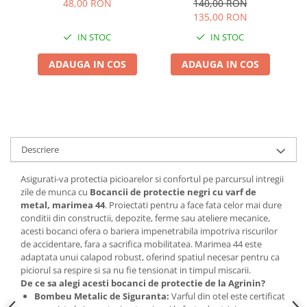
Adjuvant
48,00 RON
140,00 RON
135,00 RON
BIO
IN STOC
IN STOC
Diverse
ADAUGA IN COS
ADAUGA IN COS
Erbicid
Fungicid
Insecticid
Tratamente repaus vegetativ
Descriere
Ingrasaminte plante
Ingrasaminte plante
Asigurati-va protectia picioarelor si confortul pe parcursul intregii
Ingrasaminte plante - CUTIE / KG
zile de munca cu
Bocancii de protectie negri cu varf de
metal, marimea 44
. Proiectati pentru a face fata celor mai dure
Ingrasaminte plante - ECOLOGICE
conditii din constructii, depozite, ferme sau ateliere mecanice,
acesti bocanci ofera o bariera impenetrabila impotriva riscurilor
Ingrasaminte plante - FLORI
de accidentare, fara a sacrifica mobilitatea. Marimea 44 este
Ingrasaminte plante - FLORI - GEL
adaptata unui calapod robust, oferind spatiul necesar pentru ca
piciorul sa respire si sa nu fie tensionat in timpul miscarii.
Casa, Gradina
De ce sa alegi acesti bocanci de protectie de la Agrinin?
Accesorii agricole
Bombeu Metalic de Siguranta:
Varful din otel este certificat