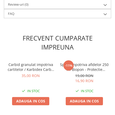
Chei fixe
Review-uri
(0)
Cleste
FAQ
Colier / Faseta
Consumabile motofierastrau
drujba
FRECVENT CUMPARATE
Demarouri drujba
IMPREUNA
Discuri debitare
Discuri motocoasa
Diverse
Carbid granulat impotriva
Spray impotriva afidelor 250
-11%
cartitelor / Karbidex Carbit
ml Biopon - Protectie
Feronerie si accesorii
pelete
Rapida si Eficienta pentru
35,00 RON
19,00 RON
Fierastraie manuale
Plante
16,90 RON
Fire motocoasa
IN STOC
IN STOC
Flexuri si Polizoare
ADAUGA IN COS
ADAUGA IN COS
Gresor / Decalimetru
Hranitoare/ Adapatoare