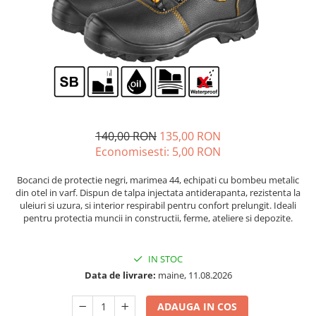
Diverse
Seminte legume
Pepene
Plante medicinale
Seminte ardei
Seminte broccoli
Seminte castraveti
140,00 RON
135,00 RON
Seminte ceapa
Economisesti:
5,00
RON
Seminte conopida
Bocanci de protectie negri, marimea 44, echipati cu bombeu metalic
Seminte de Gulii
din otel in varf. Dispun de talpa injectata antiderapanta, rezistenta la
Seminte de Leustean
uleiuri si uzura, si interior respirabil pentru confort prelungit. Ideali
pentru protectia muncii in constructii, ferme, ateliere si depozite.
Seminte de Patrunjel
Seminte de praz
Seminte dovleac decorativ
IN STOC
Data de livrare:
maine, 11.08.2026
Seminte dovlecel / dovleac
Seminte fasole
ADAUGA IN COS
Seminte mazare