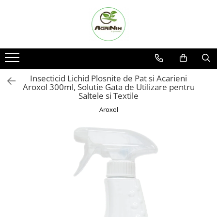
Seminte
Pesticide
Ingrasaminte plante
Casa, Gradina
Produse Bricolaj
Social media
Nu ai gasit produsul cautat?
Arpagic
Adjuvant
Ingrasaminte plante
Accesorii agricole
Acumulatori si Incarcatoare
Facebook
Cerere oferta
Amestec de pasune si cosit
BIO
Ingrasaminte plante - CUTIE / KG
Accesorii gard electric
Baros / Ciocan / Topor
Instagram
Contact
Bulbi de flori
Diverse
Ingrasaminte plante - ECOLOGICE
Accesorii irigat
Burghie
TikTok
Insecticid Lichid Plosnite de Pat si Acarieni
Aroxol 300ml, Solutie Gata de Utilizare pentru
Floarea soarelui
Erbicid
Ingrasaminte plante - FLORI
Araci/ Suporti plante
Cantare
Saltele si Textile
Seminte gazon
Fungicid
Ingrasaminte plante - FLORI - GEL
Candele / Rezerve / Lumanari
Centuri/chingi
Aroxol
Seminte lucerna
Insecticid
Chei fixe
Carabine/ carlige
Seminte flori
Tratamente repaus vegetativ
Diverse casa si gradina
Cleste
Seminte porumb
Diverse depozitare
Colier / Faseta
Seminte Porumb
Echipament protectie gradina
Consumabile motofierastrau
drujba
Semnte porumb zaharat
Fir/Ata de legat
Demarouri drujba
Cartofi samanta
Foarfeci
Discuri debitare
Diverse
Furtun / banda / tub