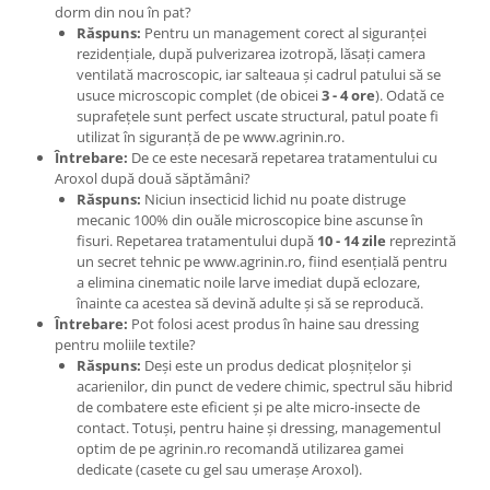
dorm din nou în pat?
Răspuns:
Pentru un management corect al siguranței
rezidențiale, după pulverizarea izotropă, lăsați camera
ventilată macroscopic, iar salteaua și cadrul patului să se
usuce microscopic complet (de obicei
3 - 4 ore
). Odată ce
suprafețele sunt perfect uscate structural, patul poate fi
utilizat în siguranță de pe www.agrinin.ro.
Întrebare:
De ce este necesară repetarea tratamentului cu
Aroxol după două săptămâni?
Răspuns:
Niciun insecticid lichid nu poate distruge
mecanic 100% din ouăle microscopice bine ascunse în
fisuri. Repetarea tratamentului după
10 - 14 zile
reprezintă
un secret tehnic pe www.agrinin.ro, fiind esențială pentru
a elimina cinematic noile larve imediat după eclozare,
înainte ca acestea să devină adulte și să se reproducă.
Întrebare:
Pot folosi acest produs în haine sau dressing
pentru moliile textile?
Răspuns:
Deși este un produs dedicat ploșnițelor și
acarienilor, din punct de vedere chimic, spectrul său hibrid
de combatere este eficient și pe alte micro-insecte de
contact. Totuși, pentru haine și dressing, managementul
optim de pe agrinin.ro recomandă utilizarea gamei
dedicate (casete cu gel sau umerașe Aroxol).