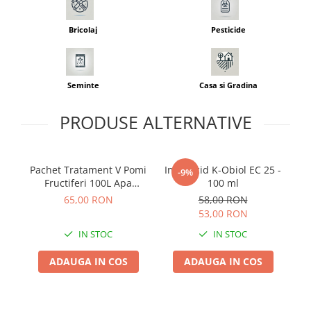
Adjuvant
BIO
Bricolaj
Pesticide
Diverse
Erbicid
Seminte
Casa si Gradina
Fungicid
Insecticid
PRODUSE ALTERNATIVE
Tratamente repaus vegetativ
Ingrasaminte plante
Pachet Tratament V Pomi
Insecticid K-Obiol EC 25 -
Pa
Ingrasaminte plante
-9%
Fructiferi 100L Apa
100 ml
Ingrasaminte plante - CUTIE / KG
Solarex - Kit Complet
S
65,00 RON
58,00 RON
pentru Protectie si
Co
53,00 RON
Ingrasaminte plante - ECOLOGICE
Dezvoltare Fructe
IN STOC
IN STOC
Ingrasaminte plante - FLORI
Ingrasaminte plante - FLORI - GEL
ADAUGA IN COS
ADAUGA IN COS
Casa, Gradina
Accesorii agricole