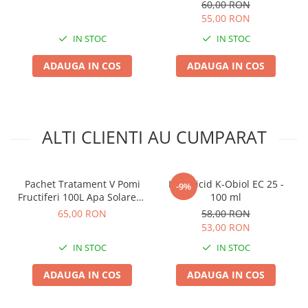
Sistemic Curativ si Preventiv
60,00 RON
contra Rapanului
55,00 RON
IN STOC
IN STOC
ADAUGA IN COS
ADAUGA IN COS
ALTI CLIENTI AU CUMPARAT
Pachet Tratament V Pomi
Insecticid K-Obiol EC 25 -
-9%
Fructiferi 100L Apa Solarex -
100 ml
Kit Complet pentru
65,00 RON
58,00 RON
Protectie si Dezvoltare
53,00 RON
Fructe
IN STOC
IN STOC
ADAUGA IN COS
ADAUGA IN COS