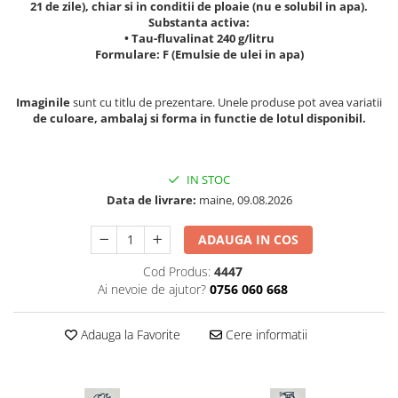
21 de zile), chiar si in conditii de ploaie (nu e solubil in apa).
Seminte morcovi
Substanta activa:
• Tau-fluvalinat 240 g/litru
Seminte pastarnac
Formulare: F (Emulsie de ulei in apa)
Seminte plante aromatice
Seminte ridichi
Imaginile
sunt cu titlu de prezentare. Unele produse pot avea variatii
Seminte rosii
de culoare, ambalaj si forma in functie de lotul disponibil.
Seminte salata
Seminte sfecla
Seminte telina
IN STOC
Data de livrare:
maine, 09.08.2026
Seminte varza
Seminte Vinete
ADAUGA IN COS
Seminte zucchini
Cod Produs:
4447
Verdeturi
Ai nevoie de ajutor?
0756 060 668
Seminte Legume Profesionale
Seminte pentru germinare
Adauga la Favorite
Cere informatii
Seminte trifoi
Pesticide