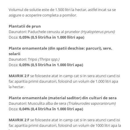
Truse /set scule
Volumul de solutie este de 1.500 litri la hectar, astfel incat sa se
Produse Zootehnie
asigure o acoperire completa a pomilor.
Plantatii de prun
Daunatori: Paduchele cenusiu al prunelor
(Hyalopterus pruni)
Doza:
0,05% (0,5 litri/ha in 1.000 llitri apa)
Plante ornamentale (din spatii deschise: parcuri), sere,
solarii
Daunatori: Tripsi
(Thrips spp.)
Doza:
0,05% (0,5 litri/ha in 1.000 litri apa)
MAVRIK 2 F
se foloseste atat in camp cat si in sera atunci cand isi
fac aparitia primii daunatori, folosind un volum de 1.000 litri apa
la hectar.
Plante ornamentale (material saditor) din culturi de sera
Daunatori: Musculita alba de sera
(Trialeurodes vaporariorum)
Doza:
0,04% (0,4 litri/ha în 1.000 litri apa)
MAVRIK 2 F
se foloseste atat in camp cat si in sera atunci cand isi
fac aparitia primii daunatori, folosind un volum de 1000 litri apa la