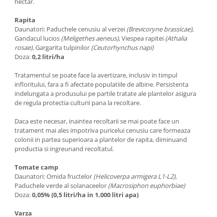
hectar.
Rapita
Daunatori: Paduchele cenusiu al verzei
(Brevicoryne brassicae)
,
Gandacul lucios
(Meligethes aeneus)
, Viespea rapitei
(Athalia
rosae)
, Gargarita tulpinilor
(Ceutorhynchus napi)
Doza:
0,2 litri/ha
Tratamentul se poate face la avertizare, inclusiv in timpul
infloritului, fara a fi afectate populatiile de albine. Persistenta
indelungata a produsului pe partile tratate ale plantelor asigura
de regula protectia culturii pana la recoltare.
Daca este necesar, inaintea recoltarii se mai poate face un
tratament mai ales impotriva puricelui cenusiu care formeaza
colonii in partea superioara a plantelor de rapita, diminuand
productia si ingreunand recoltatul.
Tomate camp
Daunatori: Omida fructelor
(Helicoverpa armigera L1-L2)
,
Paduchele verde al solanaceelor
(Macrosiphon euphorbiae)
Doza:
0,05% (0,5 litri/ha in 1.000 litri apa)
Varza