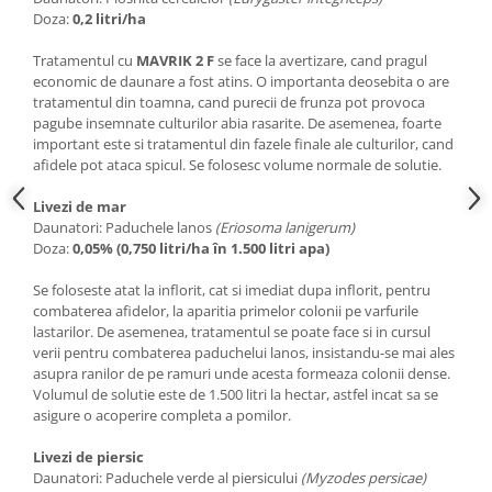
Chei fixe
Doza:
0,2 litri/ha
Cleste
Tratamentul cu
MAVRIK 2 F
se face la avertizare, cand pragul
Colier / Faseta
economic de daunare a fost atins. O importanta deosebita o are
tratamentul din toamna, cand purecii de frunza pot provoca
Consumabile motofierastrau
pagube insemnate culturilor abia rasarite. De asemenea, foarte
drujba
important este si tratamentul din fazele finale ale culturilor, cand
Demarouri drujba
afidele pot ataca spicul. Se folosesc volume normale de solutie.
Discuri debitare
Livezi de mar
Daunatori: Paduchele lanos
(Eriosoma lanigerum)
Discuri motocoasa
Doza:
0,05% (0,750 litri/ha în 1.500 litri apa)
Diverse
Se foloseste atat la inflorit, cat si imediat dupa inflorit, pentru
Feronerie si accesorii
combaterea afidelor, la aparitia primelor colonii pe varfurile
Fierastraie manuale
lastarilor. De asemenea, tratamentul se poate face si in cursul
verii pentru combaterea paduchelui lanos, insistandu-se mai ales
Fire motocoasa
asupra ranilor de pe ramuri unde acesta formeaza colonii dense.
Volumul de solutie este de 1.500 litri la hectar, astfel incat sa se
Flexuri si Polizoare
asigure o acoperire completa a pomilor.
Gresor / Decalimetru
Livezi de piersic
Hranitoare/ Adapatoare
Daunatori: Paduchele verde al piersicului
(Myzodes persicae)