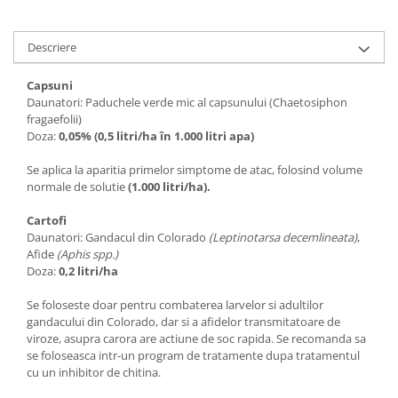
Accesorii gard electric
Accesorii irigat
Descriere
Araci/ Suporti plante
Capsuni
Candele / Rezerve / Lumanari
Daunatori: Paduchele verde mic al capsunului (Chaetosiphon
fragaefolii)
Carabine/ carlige
Doza:
0,05% (0,5 litri/ha în 1.000 litri apa)
Diverse casa si gradina
Se aplica la aparitia primelor simptome de atac, folosind volume
Diverse depozitare
normale de solutie
(1.000 litri/ha).
Echipament protectie gradina
Cartofi
Fir/Ata de legat
Daunatori: Gandacul din Colorado
(Leptinotarsa decemlineata)
,
Afide
(Aphis spp.)
Foarfeci
Doza:
0,2 litri/ha
Furtun / banda / tub
Se foloseste doar pentru combaterea larvelor si adultilor
Motofierastrau / Drujba
gandacului din Colorado, dar si a afidelor transmitatoare de
viroze, asupra carora are actiune de soc rapida. Se recomanda sa
Pila motofierastrau / drujba
se foloseasca intr-un program de tratamente dupa tratamentul
Plantator
cu un inhibitor de chitina.
Plasa de umbrire