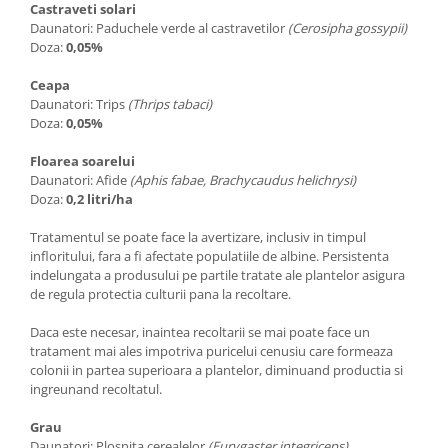
Castraveti solari
Plase plante
Daunatori: Paduchele verde al castravetilor
(Cerosipha gossypii)
Doza:
0,05%
Pompa de apa curata/murdara
Ceapa
Pompa de stropit
Daunatori: Trips
(Thrips tabaci)
Raticide
Doza:
0,05%
Saci
Floarea soarelui
Daunatori: Afide
(Aphis fabae, Brachycaudus helichrysi)
Spray si intretinere
Doza:
0,2 litri/ha
Vinificatie
Tratamentul se poate face la avertizare, inclusiv in timpul
Lichidare STOC
infloritului, fara a fi afectate populatiile de albine. Persistenta
Produse Bricolaj
indelungata a produsului pe partile tratate ale plantelor asigura
de regula protectia culturii pana la recoltare.
Acumulatori si Incarcatoare
Baros / Ciocan / Topor
Daca este necesar, inaintea recoltarii se mai poate face un
tratament mai ales impotriva puricelui cenusiu care formeaza
Burghie
colonii in partea superioara a plantelor, diminuand productia si
Cantare
ingreunand recoltatul.
Centuri/chingi
Grau
Daunatori: Plosnita cerealelor
(Eurygaster integriceps)