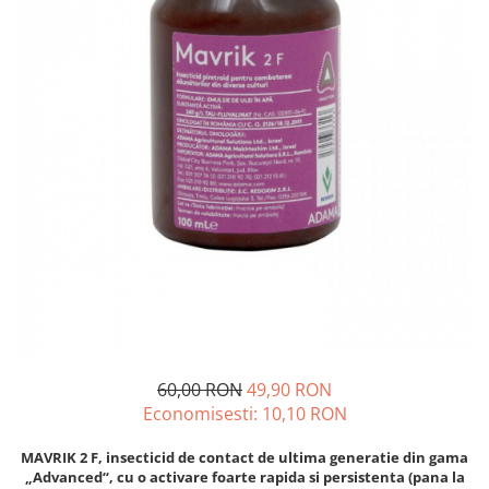
Diverse
Seminte legume
Pepene
Plante medicinale
Seminte ardei
Seminte broccoli
Seminte castraveti
Seminte ceapa
Seminte conopida
Seminte de Gulii
Seminte de Leustean
Seminte de Patrunjel
Seminte de praz
60,00 RON
49,90 RON
Seminte dovleac decorativ
Economisesti:
10,10
RON
Seminte dovlecel / dovleac
Seminte fasole
MAVRIK 2 F, insecticid de contact de ultima generatie din gama
„Advanced“, cu o activare foarte rapida si persistenta (pana la
Seminte mazare