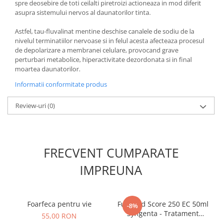
spre deosebire de toti ceilalti piretroizi actioneaza in mod diferit
asupra sistemului nervos al daunatorilor tinta.
Astfel, tau-fluvalinat mentine deschise canalele de sodiu de la
nivelul terminatiilor nervoase si in felul acesta afecteaza procesul
de depolarizare a membranei celulare, provocand grave
perturbari metabolice, hiperactivitate dezordonata si in final
moartea daunatorilor.
Informatii conformitate produs
Review-uri
(0)
FRECVENT CUMPARATE
IMPREUNA
Foarfeca pentru vie
Fungicid Score 250 EC 50ml
-8%
Syngenta - Tratament
55,00 RON