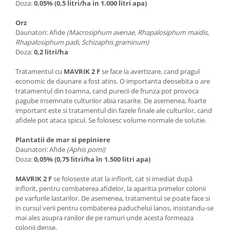
Doza:
0,05% (0,5 litri/ha in 1.000 litri apa)
Lama motofierastrau / drujba
Lant motofierastrau / drujba
Orz
Daunatori: Afide
(Macrosiphum avenae, Rhapalosiphum maidis,
Lubrifianti
Rhapalosiphum padi, Schizaphis graminum)
Doza:
0,2 litri/ha
Masca de sudura & accesori
Motocoasa
Tratamentul cu
MAVRIK 2 F
se face la avertizare, cand pragul
economic de daunare a fost atins. O importanta deosebita o are
Motocoasa si consumabile /
tratamentul din toamna, cand purecii de frunza pot provoca
accesorii
pagube insemnate culturilor abia rasarite. De asemenea, foarte
Patent
important este si tratamentul din fazele finale ale culturilor, cand
afidele pot ataca spicul. Se folosesc volume normale de solutie.
Rulete masurat
Plantatii de mar si pepiniere
Sape/ Cazmale/ Lopeti
Daunatori: Afide
(Aphis pomi)
Scule de mana
Doza:
0,05% (0,75 litri/ha în 1.500 litri apa)
Scule electrice
MAVRIK 2 F
se foloseste atat la inflorit, cat si imediat după
inflorit, pentru combaterea afidelor, la aparitia primelor colonii
Set chei combinate
pe varfurile lastarilor. De asemenea, tratamentul se poate face si
Surubelnite
in cursul verii pentru combaterea paduchelui lanos, insistandu-se
mai ales asupra ranilor de pe ramuri unde acesta formeaza
Suruburi
colonii dense.