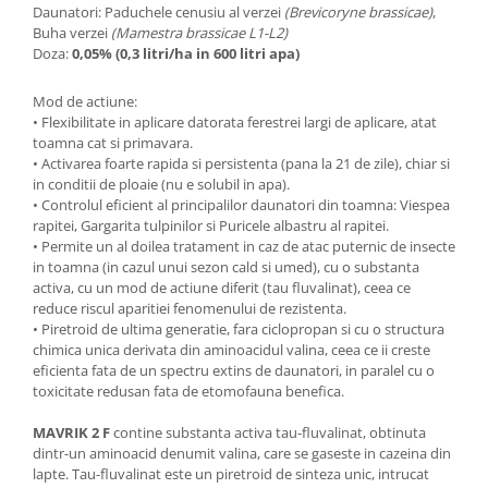
Daunatori: Paduchele cenusiu al verzei
(Brevicoryne brassicae)
,
Buha verzei
(Mamestra brassicae L1-L2)
Doza:
0,05% (0,3 litri/ha in 600 litri apa)
Mod de actiune:
• Flexibilitate in aplicare datorata ferestrei largi de aplicare, atat
toamna cat si primavara.
• Activarea foarte rapida si persistenta (pana la 21 de zile), chiar si
in conditii de ploaie (nu e solubil in apa).
• Controlul eficient al principalilor daunatori din toamna: Viespea
rapitei, Gargarita tulpinilor si Puricele albastru al rapitei.
• Permite un al doilea tratament in caz de atac puternic de insecte
in toamna (in cazul unui sezon cald si umed), cu o substanta
activa, cu un mod de actiune diferit (tau fluvalinat), ceea ce
reduce riscul aparitiei fenomenului de rezistenta.
• Piretroid de ultima generatie, fara ciclopropan si cu o structura
chimica unica derivata din aminoacidul valina, ceea ce ii creste
eficienta fata de un spectru extins de daunatori, in paralel cu o
toxicitate redusan fata de etomofauna benefica.
MAVRIK 2 F
contine substanta activa tau-fluvalinat, obtinuta
dintr-un aminoacid denumit valina, care se gaseste in cazeina din
lapte. Tau-fluvalinat este un piretroid de sinteza unic, intrucat