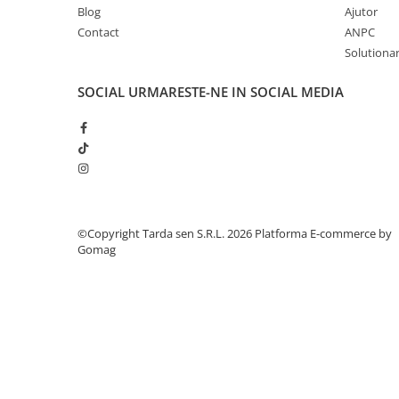
Lama motofierastrau / drujba
Blog
Ajutor
Contact
ANPC
Lant motofierastrau / drujba
Solutionare
Lubrifianti
Masca de sudura & accesori
SOCIAL
URMARESTE-NE IN SOCIAL MEDIA
Motocoasa
Motocoasa si consumabile /
accesorii
Patent
Rulete masurat
©Copyright Tarda sen S.R.L. 2026
Platforma E-commerce by
Sape/ Cazmale/ Lopeti
Gomag
Scule de mana
Scule electrice
Set chei combinate
Surubelnite
Suruburi