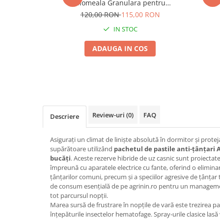
Momeala Granulara pentru
Seminte morcovi
Combaterea Rapida a Mustelor
120,00 RON
115,00 RON
Seminte pastarnac
IN STOC
Seminte plante aromatice
Seminte ridichi
ADAUGA IN COS
Seminte rosii
Seminte salata
Seminte sfecla
Seminte telina
Seminte varza
Review-uri
(0)
FAQ
Descriere
Seminte Vinete
Seminte zucchini
Asigurați un climat de liniște absolută în dormitor și protej
supărătoare utilizând
pachetul de pastile anti-țânțari 
Verdeturi
bucăți
. Aceste rezerve hibride de uz casnic sunt proiectate 
Seminte Legume Profesionale
împreună cu aparatele electrice cu fante, oferind o eliminar
țânțarilor comuni, precum și a speciilor agresive de țânțar t
Seminte pentru germinare
de consum esențială de pe agrinin.ro pentru un managemen
Seminte trifoi
tot parcursul nopții.
Marea sursă de frustrare în nopțile de vară este trezirea p
Pesticide
înțepăturile insectelor hematofage. Spray-urile clasice lasă v