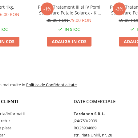
rt 1kg.
Pachet Tratament III si IV Pomi
Pachet Tratam
-1%
-3%
Scuturare Petale Solarex - Kit
Scuturare Pet
6,00 RON
Profesional Complet pentru
Complet Gata 
80,00 RON
79,00 RON
59,00 R
100L Apa
STOC
IN STOC
IN COS
ADAUGA IN COS
ADAUG
la mai multe in
Politica de Confidentialitate
 CLIENTI
DATE COMERCIALE
rta/informatii
Tarda sen S.R.L.
 retur
J24/750/2009
 plata
RO25904689
par
str. Piata Unirii, nr. 28