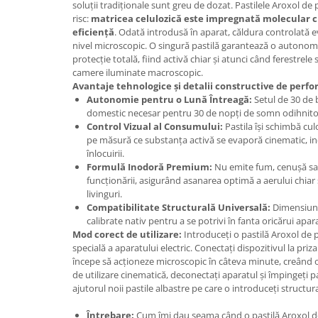
Adjuvant
soluții tradiționale sunt greu de dozat. Pastilele Aroxol de 
risc:
matricea celulozică este impregnată molecular c
BIO
eficiență
. Odată introdusă în aparat, căldura controlată e
nivel microscopic. O singură pastilă garantează o autonom
Diverse
protecție totală, fiind activă chiar și atunci când ferestrele
Erbicid
camere iluminate macroscopic.
Avantaje tehnologice și detalii constructive de perfo
Fungicid
Autonomie pentru o Lună Întreagă:
Setul de 30 de 
Insecticid
domestic necesar pentru 30 de nopți de somn odihnitor,
Control Vizual al Consumului:
Pastila își schimbă cul
Tratamente repaus vegetativ
pe măsură ce substanța activă se evaporă cinematic,
înlocuirii.
Ingrasaminte plante
Formulă Inodoră Premium:
Nu emite fum, cenușă sau
Ingrasaminte plante
funcționării, asigurând asanarea optimă a aerului chiar 
livinguri.
Ingrasaminte plante - CUTIE / KG
Compatibilitate Structurală Universală:
Dimensiunil
Ingrasaminte plante - ECOLOGICE
calibrate nativ pentru a se potrivi în fanta oricărui apar
Mod corect de utilizare:
Introduceți o pastilă Aroxol de 
Ingrasaminte plante - FLORI
specială a aparatului electric. Conectați dispozitivul la priz
începe să acționeze microscopic în câteva minute, creând 
Ingrasaminte plante - FLORI - GEL
de utilizare cinematică, deconectați aparatul și împingeți pa
Casa, Gradina
ajutorul noii pastile albastre pe care o introduceți struct
Accesorii agricole
Întrebare:
Cum îmi dau seama când o pastilă Aroxol de