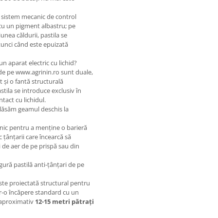
 sistem mecanic de control
cu un pigment albastru; pe
nea căldurii, pastila se
unci când este epuizată
un aparat electric cu lichid?
e pe www.agrinin.ro sunt duale,
t și o fantă structurală
stila se introduce exclusiv în
tact cu lichidul.
ă lăsăm geamul deschis la
nic pentru a menține o barieră
țânțarii care încearcă să
i de aer de pe prispă sau din
ură pastilă anti-țânțari de pe
te proiectată structural pentru
r-o încăpere standard cu un
(aproximativ
12-15 metri pătrați