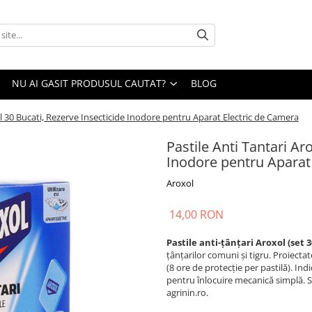
NU AI GASIT PRODUSUL CAUTAT?
BLOG
ol 30 Bucati, Rezerve Insecticide Inodore pentru Aparat Electric de Camera
Pastile Anti Tantari Ar
Inodore pentru Aparat
Aroxol
14,00 RON
Pastile anti-țânțari Aroxol (set 3
țânțarilor comuni și tigru. Proiecta
(8 ore de protecție per pastilă). Ind
pentru înlocuire mecanică simplă. S
agrinin.ro.