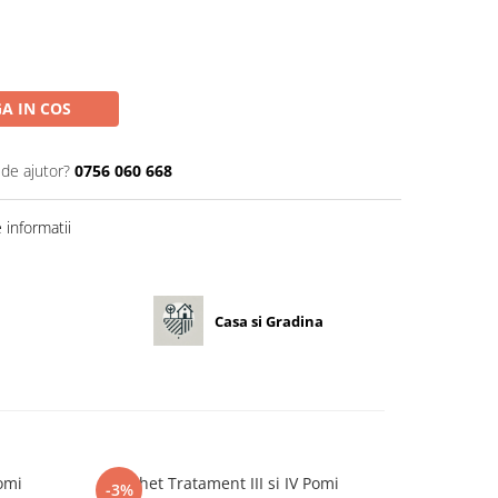
A IN COS
 de ajutor?
0756 060 668
informatii
Casa si Gradina
Pomi
Pachet Tratament III si IV Pomi
Pulbere impot
-3%
-3%