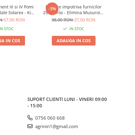
ent III si IV Pomi
Pulbere impotriva furnicilor
Pachet 
-3%
ale Solarex - Kit
250g Bros - Elimina Musuroiul
Fructiferi 
Dozat pentru 50L
in 24 de Ore
Complet p
ON
57,00 RON
38,00 RON
37,00 RON
Apa
Dezv
IN STOC
IN STOC
A IN COS
ADAUGA IN COS
ADA
SUPORT CLIENTI
LUNI - VINERI 09:00
- 15:00
0756 060 668
agrinin1@gmail.com