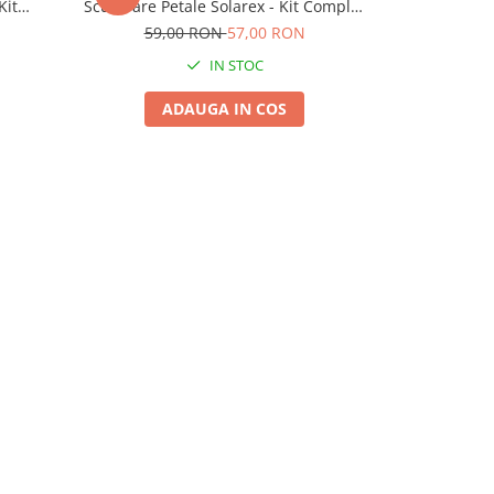
Kit
Scuturare Petale Solarex - Kit Complet
Elimina M
00L Apa
Gata Dozat pentru 50L Apa
59,00 RON
57,00 RON
38,
IN STOC
ADAUGA IN COS
A