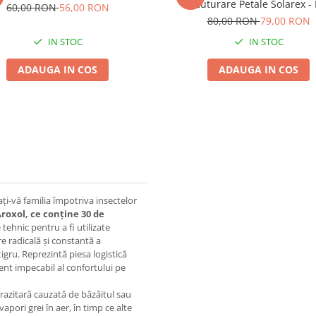
Scuturare Petale Solarex - 
60,00 RON
56,00 RON
Profesional Complet pentru 1
80,00 RON
79,00 RON
IN STOC
IN STOC
ADAUGA IN COS
ADAUGA IN COS
ați-vă familia împotriva insectelor
Aroxol, ce conține 30 de
tehnic pentru a fi utilizate
e radicală și constantă a
igru. Reprezintă piesa logistică
t impecabil al confortului pe
arazitară cauzată de bâzâitul sau
apori grei în aer, în timp ce alte