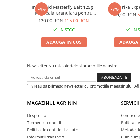
Chei fixe
Insecticid Masterfly Bait 125g -
Trika Expe
-4%
-7%
Cleste
Momeala Granulara pentru
60,00 RON
5
Combaterea Rapida a Mustelor
Colier / Faseta
120,00 RON
115,00 RON
IN STOC
IN 
Consumabile motofierastrau
drujba
ADAUGA IN COS
ADAUGA 
Demarouri drujba
Discuri debitare
Discuri motocoasa
Newsletter
Nu rata ofertele si promotiile noastre
Diverse
Feronerie si accesorii
Vreau sa primesc newsletter cu promotiile magazinului. Af
Fierastraie manuale
MAGAZINUL AGRININ
SERVICII
Fire motocoasa
Flexuri si Polizoare
Despre noi
Cerere ofe
Termeni si conditii
Politica de
Gresor / Decalimetru
Politica de confidentialitate
Metode de
Hranitoare/ Adapatoare
Informatii transport
Cum cum