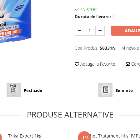
IN STOC
Durata de livrare:
1
ADAUG
Cod Produs:
58331N
Ai nevoie
Adauga la Favorite
Cere 
Pesticide
Seminte
PRODUSE ALTERNATIVE
Trika Expert 1kg.
Pachet Tratament III si IV 
-1%