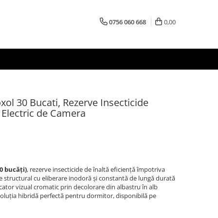
0756 060 668
0,00
oxol 30 Bucati, Rezerve Insecticide
 Electric de Camera
0 bucăți)
, rezerve insecticide de înaltă eficiență împotriva
te structural cu eliberare inodoră și constantă de lungă durată
icator vizual cromatic prin decolorare din albastru în alb
oluția hibridă perfectă pentru dormitor, disponibilă pe