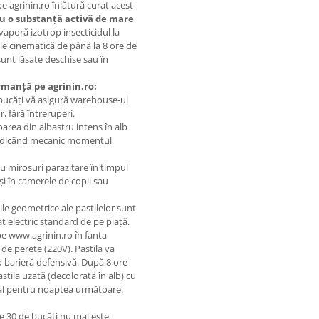
pe agrinin.ro înlătură curat acest
u o substanță activă de mare
vaporă izotrop insecticidul la
ie cinematică de până la 8 ore de
 sunt lăsate deschise sau în
rmanță pe agrinin.ro:
bucăți vă asigură warehouse-ul
 fără întreruperi.
oarea din albastru intens în alb
 indicând mecanic momentul
 mirosuri parazitare în timpul
și în camerele de copii sau
e geometrice ale pastilelor sunt
at electric standard de pe piață.
pe www.agrinin.ro în fanta
a de perete (220V). Pastila va
o barieră defensivă. După 8 ore
stila uzată (decolorată în alb) cu
ural pentru noaptea următoare.
 30 de bucăți nu mai este