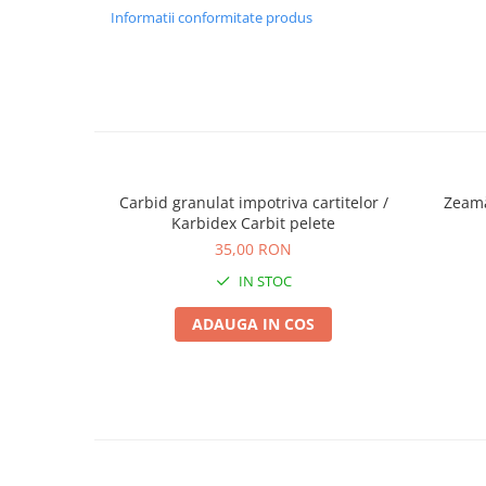
Informatii conformitate produs
Plase plante
Pompa de apa curata/murdara
Pompa de stropit
Raticide
Saci
Spray si intretinere
Carbid granulat impotriva cartitelor /
Zeamă
Karbidex Carbit pelete
Vinificatie
35,00 RON
Lichidare STOC
IN STOC
Produse Bricolaj
Acumulatori si Incarcatoare
ADAUGA IN COS
Baros / Ciocan / Topor
Burghie
Cantare
Centuri/chingi