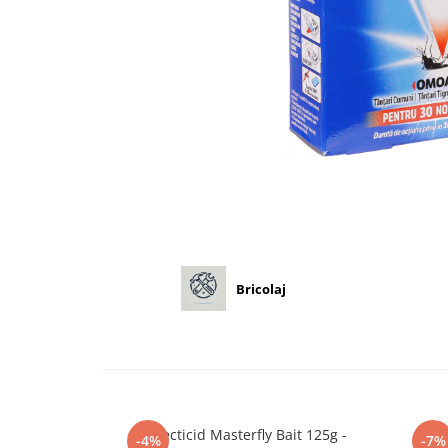
Diverse
Seminte legume
Pepene
Plante medicinale
Seminte ardei
Seminte broccoli
Seminte castraveti
Seminte ceapa
Seminte conopida
Seminte de Gulii
Seminte de Leustean
Bricolaj
Seminte de Patrunjel
Seminte de praz
Seminte dovleac decorativ
Seminte dovlecel / dovleac
Seminte fasole
Insecticid Masterfly Bait 125g -
-4%
-7%
Seminte mazare