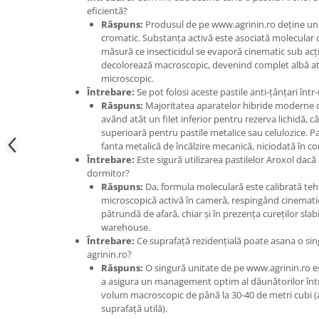
Accesorii gard electric
eficientă?
Răspuns:
Produsul de pe www.agrinin.ro deține un
Accesorii irigat
cromatic. Substanța activă este asociată molecular 
Araci/ Suporti plante
măsură ce insecticidul se evaporă cinematic sub acțiu
decolorează macroscopic, devenind complet albă at
Candele / Rezerve / Lumanari
microscopic.
Întrebare:
Se pot folosi aceste pastile anti-țânțari într-
Carabine/ carlige
Răspuns:
Majoritatea aparatelor hibride moderne d
Diverse casa si gradina
având atât un filet inferior pentru rezerva lichidă, câ
superioară pentru pastile metalice sau celulozice. Pa
Diverse depozitare
fanta metalică de încălzire mecanică, niciodată în con
Întrebare:
Este sigură utilizarea pastilelor Aroxol dac
Echipament protectie gradina
dormitor?
Fir/Ata de legat
Răspuns:
Da, formula moleculară este calibrată teh
microscopică activă în cameră, respingând cinematic 
Foarfeci
pătrundă de afară, chiar și în prezența cureților slab
warehouse.
Furtun / banda / tub
Întrebare:
Ce suprafață rezidențială poate asana o sing
Motofierastrau / Drujba
agrinin.ro?
Răspuns:
O singură unitate de pe www.agrinin.ro es
Pila motofierastrau / drujba
a asigura un management optim al dăunătorilor înt
Plantator
volum macroscopic de până la 30-40 de metri cubi 
suprafață utilă).
Plasa de umbrire