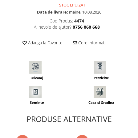
STOC EPUIZAT
Seminte morcovi
Data de livrare:
maine, 10.08.2026
Seminte pastarnac
Cod Produs:
4474
Seminte plante aromatice
Ai nevoie de ajutor?
0756 060 668
Seminte ridichi
Seminte rosii
Adauga la Favorite
Cere informatii
Seminte salata
Seminte sfecla
Seminte telina
Seminte varza
Seminte Vinete
Bricolaj
Pesticide
Seminte zucchini
Verdeturi
Seminte Legume Profesionale
Seminte
Casa si Gradina
Seminte pentru germinare
PRODUSE ALTERNATIVE
Seminte trifoi
Pesticide