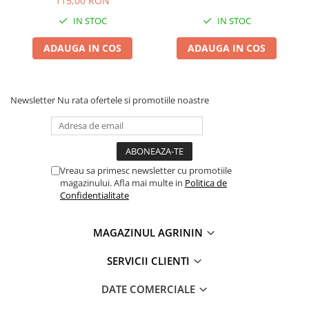
115,00 RON
Chei fixe
IN STOC
IN STOC
Cleste
Colier / Faseta
ADAUGA IN COS
ADAUGA IN COS
Consumabile motofierastrau
drujba
Newsletter
Nu rata ofertele si promotiile noastre
Demarouri drujba
Discuri debitare
Discuri motocoasa
Diverse
Vreau sa primesc newsletter cu promotiile
magazinului. Afla mai multe in
Politica de
Feronerie si accesorii
Confidentialitate
Fierastraie manuale
Fire motocoasa
MAGAZINUL AGRININ
Flexuri si Polizoare
SERVICII CLIENTI
Gresor / Decalimetru
DATE COMERCIALE
Hranitoare/ Adapatoare