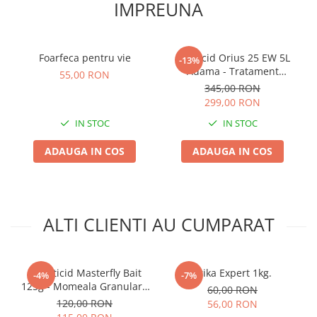
IMPREUNA
Plase plante
Pompa de apa curata/murdara
Foarfeca pentru vie
Fungicid Orius 25 EW 5L
-13%
Pompa de stropit
Adama - Tratament
55,00 RON
Sistemic Profesional pentru
Raticide
345,00 RON
Cereale, Rapita si Pomi
299,00 RON
Saci
IN STOC
IN STOC
Spray si intretinere
Vinificatie
ADAUGA IN COS
ADAUGA IN COS
Lichidare STOC
Produse Bricolaj
Acumulatori si Incarcatoare
ALTI CLIENTI AU CUMPARAT
Baros / Ciocan / Topor
Burghie
Insecticid Masterfly Bait
Trika Expert 1kg.
Cantare
-4%
-7%
125g - Momeala Granulara
60,00 RON
Centuri/chingi
pentru Combaterea Rapida
120,00 RON
56,00 RON
a Mustelor