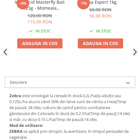
Adjuvant
Insecticid Masterfly Bait
Trika Expert 1kg.
Pa
-4%
-7%
125g - Momeala
60,00 RON
BIO
Granulara pentru
S
120,00 RON
56,00 RON
Combaterea Rapida a
Co
Diverse
115,00 RON
Mustelor
Erbicid
IN STOC
IN STOC
Fungicid
ADAUGA IN COS
ADAUGA IN COS
Insecticid
Tratamente repaus vegetativ
Ingrasaminte plante
Ingrasaminte plante
Descriere
Ingrasaminte plante - CUTIE / KG
Zebra
este omologat la cereale în doză 0.2L/ha(la adulţi) sau
Ingrasaminte plante - ECOLOGICE
0.125L/ha atunci când 30% din larve sunt de vârsta a treia(Timp
Ingrasaminte plante - FLORI
de pauză: 28 zile), cultura de cartof pentru combaterea
gândacului din Colorado în doză de 0.2 l/ha(Timp de pauz[:14 zile)
Ingrasaminte plante - FLORI - GEL
si măr, cu doza 0.15 L/ha(Timp de pauză:14 zile).
Casa, Gradina
Mod de utilizare:
ZEBRA
se aplică prin stropiri, la avertizare, în timpul perioadei de
Accesorii agricole
vegetaţie.