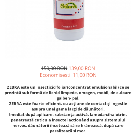
Diverse
Seminte legume
Pepene
Plante medicinale
Seminte ardei
Seminte broccoli
Seminte castraveti
Seminte ceapa
150,00 RON
139,00 RON
Seminte conopida
Economisesti:
11,00
RON
Seminte de Gulii
Seminte de Leustean
ZEBRA este un insecticid foliar(concentrat emulsionabil) ce se
prezintă sub formă de lichid limpede, omogen, mobil, de culoare
Seminte de Patrunjel
galben- pal.
Seminte de praz
ZEBRA este foarte eficient, cu acţiune de contact şi ingestie
asupra unei game largi de dăunători.
Seminte dovleac decorativ
Imediat după aplicare, substanţa activă, lambda-cihalotrin,
Seminte dovlecel / dovleac
penetrează cuticula insectei acţionând asupra sistemului
nervos, dăunătorii încetează să se hrănească, după care
Seminte fasole
paralizează şi mor.
Seminte mazare