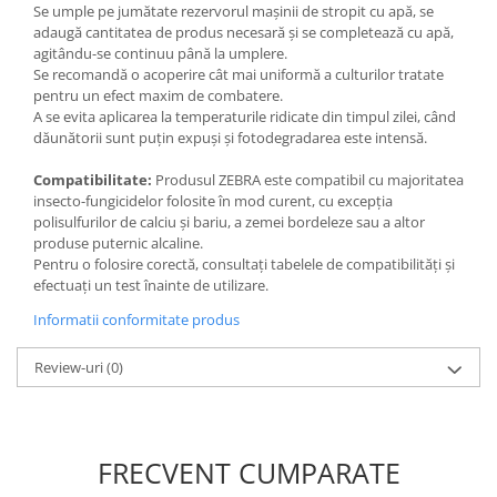
Accesorii gard electric
Se umple pe jumătate rezervorul maşinii de stropit cu apă, se
adaugă cantitatea de produs necesară şi se completează cu apă,
Accesorii irigat
agitându-se continuu până la umplere.
Se recomandă o acoperire cât mai uniformă a culturilor tratate
Araci/ Suporti plante
pentru un efect maxim de combatere.
Candele / Rezerve / Lumanari
A se evita aplicarea la temperaturile ridicate din timpul zilei, când
dăunătorii sunt puţin expuşi şi fotodegradarea este intensă.
Carabine/ carlige
Compatibilitate:
Produsul ZEBRA este compatibil cu majoritatea
Diverse casa si gradina
insecto-fungicidelor folosite în mod curent, cu excepţia
Diverse depozitare
polisulfurilor de calciu şi bariu, a zemei bordeleze sau a altor
produse puternic alcaline.
Echipament protectie gradina
Pentru o folosire corectă, consultaţi tabelele de compatibilităţi şi
efectuaţi un test înainte de utilizare.
Fir/Ata de legat
Informatii conformitate produs
Foarfeci
Furtun / banda / tub
Review-uri
(0)
Motofierastrau / Drujba
Pila motofierastrau / drujba
Plantator
FRECVENT CUMPARATE
Plasa de umbrire