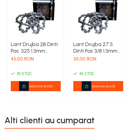
Lant Drujba 28 Dinti
Lant Drujba 27.5
Pas .325 1.3mm
Dinti Pas 3/8 1.3mm
Poland - Taiere Fina
Poland - Taiere
45,00 RON
35,00 RON
si Rapida
Eficienta si
Rezistenta
IN STOC
IN STOC
ADAUGA IN COS
ADAUGA IN COS
Alti clienti au cumparat