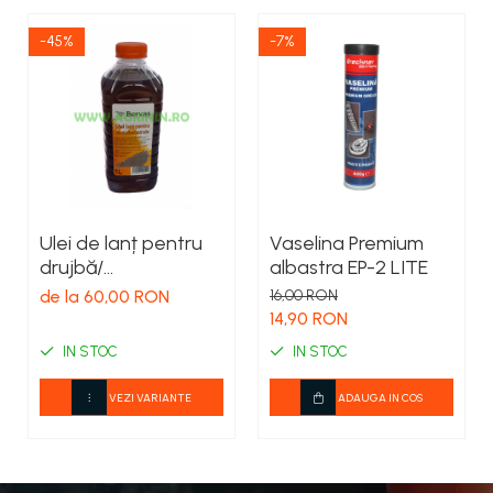
-45%
-7%
Ulei de lanț pentru
Vaselina Premium
drujbă/
albastra EP-2 LITE
motofierăstrău
de la 60,00 RON
16,00 RON
14,90 RON
IN STOC
IN STOC
VEZI VARIANTE
ADAUGA IN COS