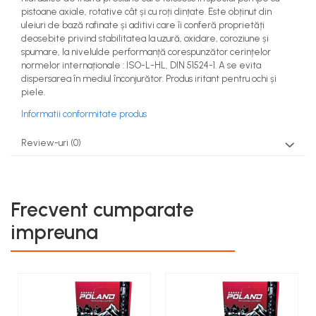
pistoane axiale, rotative cât și cu roți dințate. Este obținut din
uleiuri de bază rafinate și aditivi care îi conferă proprietăți
deosebite privind stabilitatea la uzură, oxidare, coroziune și
spumare, la nivelulde performanță corespunzător cerințelor
normelor internaționale : ISO-L-HL, DIN 51524-1. A se evita
dispersarea în mediul înconjurător. Produs iritant pentru ochi și
piele.
Informatii conformitate produs
Review-uri
(0)
Frecvent cumparate
impreuna