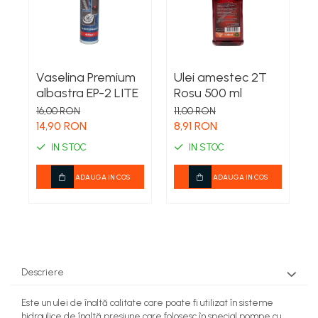
Vaselina Premium
Ulei amestec 2T
V
albastra EP-2 LITE
Rosu 500 ml
a
p
16,00 RON
11,00 RON
1
14,90 RON
8,91 RON
1
IN STOC
IN STOC
ADAUGA IN COS
ADAUGA IN COS
Descriere
Este un ulei de înaltă calitate care poate fi utilizat în sisteme
hidraulice de înaltă presiune care folosesc în special pompe cu