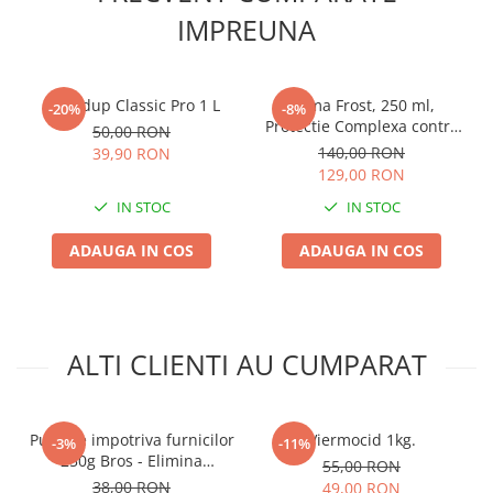
IMPREUNA
Plase plante
Pompa de apa curata/murdara
Pompa de stropit
Roundup Classic Pro 1 L
Prima Frost, 250 ml,
-20%
-8%
Protectie Complexa contra
50,00 RON
Raticide
Inghetului, Secetei si
140,00 RON
39,90 RON
Saci
Grindinei, Concentrat 100 L
129,00 RON
Apa
Spray si intretinere
IN STOC
IN STOC
Vinificatie
ADAUGA IN COS
ADAUGA IN COS
Lichidare STOC
Produse Bricolaj
Acumulatori si Incarcatoare
ALTI CLIENTI AU CUMPARAT
Baros / Ciocan / Topor
Burghie
Cantare
Pulbere impotriva furnicilor
Viermocid 1kg.
-3%
-11%
250g Bros - Elimina
Centuri/chingi
55,00 RON
Musuroiul in 24 de Ore
38,00 RON
49,00 RON