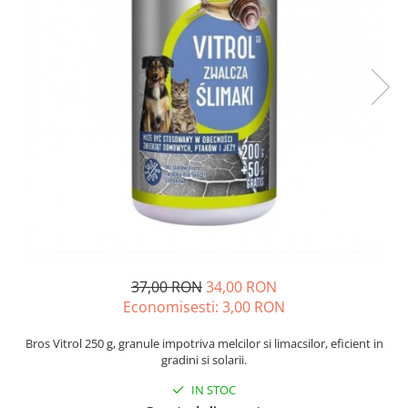
Diverse
Seminte legume
Pepene
Plante medicinale
Seminte ardei
Seminte broccoli
Seminte castraveti
Seminte ceapa
Seminte conopida
Seminte de Gulii
Seminte de Leustean
Seminte de Patrunjel
37,00 RON
34,00 RON
Economisesti:
3,00
RON
Seminte de praz
Seminte dovleac decorativ
Bros Vitrol 250 g, granule impotriva melcilor si limacsilor, eficient in
Seminte dovlecel / dovleac
gradini si solarii.
Seminte fasole
IN STOC
Seminte mazare