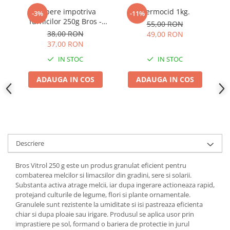
Adjuvant
Pulbere impotriva
Viermocid 1kg.
Ins
-3%
-11%
BIO
furnicilor 250g Bros -
55,00 RON
Elimina Musuroiul in 24
Diverse
38,00 RON
49,00 RON
de Ore
37,00 RON
Erbicid
IN STOC
IN STOC
Fungicid
ADAUGA IN COS
ADAUGA IN COS
Insecticid
Tratamente repaus vegetativ
Ingrasaminte plante
Ingrasaminte plante
Ingrasaminte plante - CUTIE / KG
Descriere
Ingrasaminte plante - ECOLOGICE
Bros Vitrol 250 g este un produs granulat eficient pentru
Ingrasaminte plante - FLORI
combaterea melcilor si limacsilor din gradini, sere si solarii.
Substanta activa atrage melcii, iar dupa ingerare actioneaza rapid,
Ingrasaminte plante - FLORI - GEL
protejand culturile de legume, flori si plante ornamentale.
Granulele sunt rezistente la umiditate si isi pastreaza eficienta
Casa, Gradina
chiar si dupa ploaie sau irigare. Produsul se aplica usor prin
Accesorii agricole
imprastiere pe sol, formand o bariera de protectie in jurul