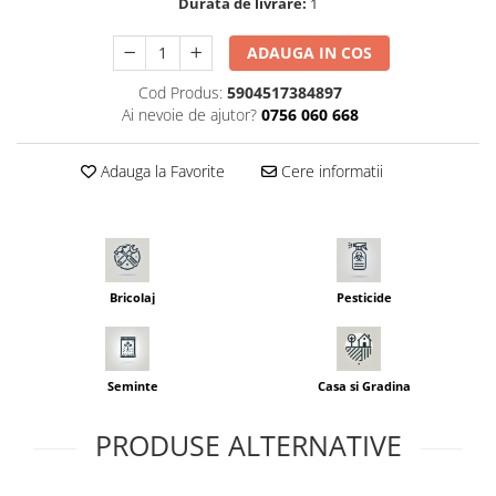
Durata de livrare:
1
Seminte morcovi
Seminte pastarnac
ADAUGA IN COS
Seminte plante aromatice
Cod Produs:
5904517384897
Seminte ridichi
Ai nevoie de ajutor?
0756 060 668
Seminte rosii
Seminte salata
Adauga la Favorite
Cere informatii
Seminte sfecla
Seminte telina
Seminte varza
Seminte Vinete
Bricolaj
Pesticide
Seminte zucchini
Verdeturi
Seminte Legume Profesionale
Seminte
Casa si Gradina
Seminte pentru germinare
Seminte trifoi
PRODUSE ALTERNATIVE
Pesticide