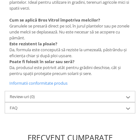
plantelor. Ideal pentru utilizare in gradini, terenuri agricole mici si
Accesorii gard electric
spatii verzi.
Accesorii irigat
Cum se aplică Bros Vitrol împotriva melcilor?
Araci/ Suporti plante
Granulele se presară direct pe sol, în jurul plantelor sau pe zonele
unde melcii se deplasează. Nu este necesar să se acopere cu
Candele / Rezerve / Lumanari
pământ.
Carabine/ carlige
Este rezistent la ploaie?
Da, formula este concepută să reziste la umezeală, păstrându-și
Diverse casa si gradina
eficiența chiar și după ploi ușoare.
Diverse depozitare
Poate fi folosit în solar sau seră?
Da, produsul este potrivit atât pentru grădini deschise, cât și
Echipament protectie gradina
pentru spații protejate precum solarii și sere.
Fir/Ata de legat
Informatii conformitate produs
Foarfeci
Review-uri
(0)
Furtun / banda / tub
FAQ
Motofierastrau / Drujba
Pila motofierastrau / drujba
Plantator
FRECVENT CUMPARATE
Plasa de umbrire