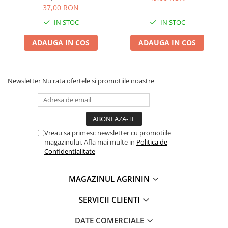
Chei fixe
37,00 RON
Cleste
IN STOC
IN STOC
Colier / Faseta
ADAUGA IN COS
ADAUGA IN COS
Consumabile motofierastrau
drujba
Demarouri drujba
Newsletter
Nu rata ofertele si promotiile noastre
Discuri debitare
Discuri motocoasa
Diverse
Vreau sa primesc newsletter cu promotiile
Feronerie si accesorii
magazinului. Afla mai multe in
Politica de
Confidentialitate
Fierastraie manuale
Fire motocoasa
MAGAZINUL AGRININ
Flexuri si Polizoare
SERVICII CLIENTI
Gresor / Decalimetru
Hranitoare/ Adapatoare
DATE COMERCIALE