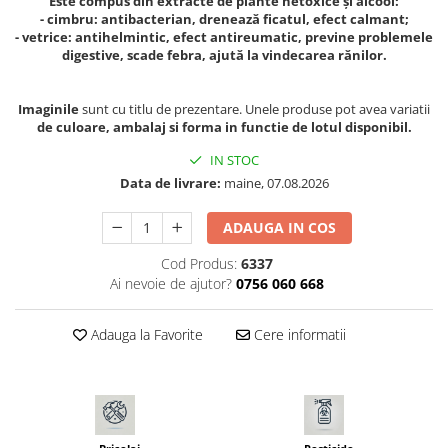
Este compus din extracte de plante netoxice și alcool:
- cimbru: antibacterian, drenează ficatul, efect calmant;
Seminte morcovi
- vetrice: antihelmintic, efect antireumatic, previne problemele
Seminte pastarnac
digestive, scade febra, ajută la vindecarea rănilor.
Seminte plante aromatice
Seminte ridichi
Imaginile
sunt cu titlu de prezentare. Unele produse pot avea variatii
Seminte rosii
de culoare, ambalaj si forma in functie de lotul disponibil.
Seminte salata
IN STOC
Seminte sfecla
Data de livrare:
maine, 07.08.2026
Seminte telina
ADAUGA IN COS
Seminte varza
Seminte Vinete
Cod Produs:
6337
Seminte zucchini
Ai nevoie de ajutor?
0756 060 668
Verdeturi
Seminte Legume Profesionale
Adauga la Favorite
Cere informatii
Seminte pentru germinare
Seminte trifoi
Pesticide