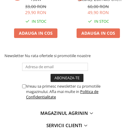
Truse /set scule
Aluminiu Turnat, Uz
33,00 RON
60,00 RON
Profesional si Industrial
29,90 RON
49,90 RON
Produse Zootehnie
IN STOC
IN STOC
ADAUGA IN COS
ADAUGA IN COS
Newsletter
Nu rata ofertele si promotiile noastre
Vreau sa primesc newsletter cu promotiile
magazinului. Afla mai multe in
Politica de
Confidentialitate
MAGAZINUL AGRININ
SERVICII CLIENTI