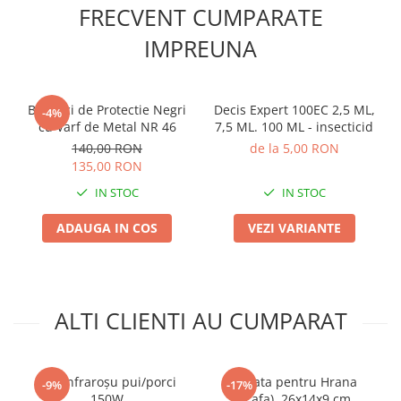
Lama motofierastrau / drujba
FRECVENT CUMPARATE
Lant motofierastrau / drujba
IMPREUNA
Lubrifianti
Masca de sudura & accesori
Bocanci de Protectie Negri
Decis Expert 100EC 2,5 ML,
-4%
Motocoasa
cu Varf de Metal NR 46
7,5 ML. 100 ML - insecticid
Motocoasa si consumabile /
140,00 RON
de la 5,00 RON
accesorii
135,00 RON
Patent
IN STOC
IN STOC
Rulete masurat
ADAUGA IN COS
VEZI VARIANTE
Sape/ Cazmale/ Lopeti
Scule de mana
Scule electrice
ALTI CLIENTI AU CUMPARAT
Set chei combinate
Surubelnite
Bec infraroșu pui/porci
Lopata pentru Hrana
-9%
-17%
Suruburi
150W
(Scafa), 26x14x9 cm,