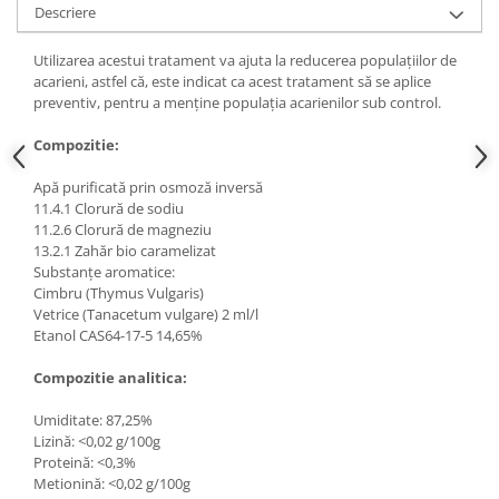
Accesorii gard electric
Descriere
Accesorii irigat
Utilizarea acestui tratament va ajuta la reducerea populațiilor de
Araci/ Suporti plante
acarieni, astfel că, este indicat ca acest tratament să se aplice
preventiv, pentru a menține populația acarienilor sub control.
Candele / Rezerve / Lumanari
Compozitie:
Carabine/ carlige
Diverse casa si gradina
Apă purificată prin osmoză inversă
11.4.1 Clorură de sodiu
Diverse depozitare
11.2.6 Clorură de magneziu
13.2.1 Zahăr bio caramelizat
Echipament protectie gradina
Substanțe aromatice:
Fir/Ata de legat
Cimbru (Thymus Vulgaris)
Vetrice (Tanacetum vulgare) 2 ml/l
Foarfeci
Etanol CAS64-17-5 14,65%
Furtun / banda / tub
Compozitie analitica:
Motofierastrau / Drujba
Umiditate: 87,25%
Pila motofierastrau / drujba
Lizină: <0,02 g/100g
Plantator
Proteină: <0,3%
Metionină: <0,02 g/100g
Plasa de umbrire