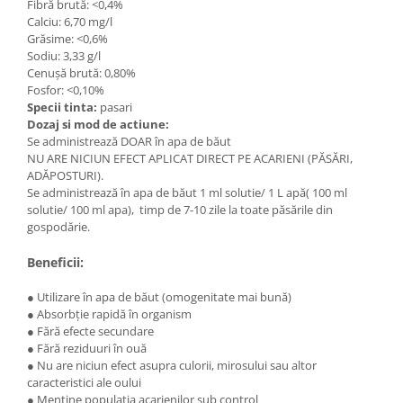
Fibră brută: <0,4%
Calciu: 6,70 mg/l
Plase plante
Grăsime: <0,6%
Pompa de apa curata/murdara
Sodiu: 3,33 g/l
Cenușă brută: 0,80%
Pompa de stropit
Fosfor: <0,10%
Specii tinta:
pasari
Raticide
Dozaj si mod de actiune:
Saci
Se administrează DOAR în apa de băut
NU ARE NICIUN EFECT APLICAT DIRECT PE ACARIENI (PĂSĂRI,
Spray si intretinere
ADĂPOSTURI).
Vinificatie
Se administrează în apa de băut 1 ml solutie/ 1 L apă( 100 ml
solutie/ 100 ml apa), timp de 7-10 zile la toate păsările din
Lichidare STOC
gospodărie.
Produse Bricolaj
Beneficii:
Acumulatori si Incarcatoare
Baros / Ciocan / Topor
● Utilizare în apa de băut (omogenitate mai bună)
● Absorbție rapidă în organism
Burghie
● Fără efecte secundare
● Fără reziduuri în ouă
Cantare
● Nu are niciun efect asupra culorii, mirosului sau altor
Centuri/chingi
caracteristici ale oului
● Menține populația acarienilor sub control