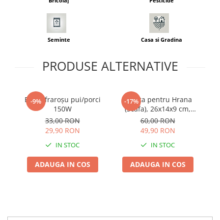
Bricolaj
Pesticide
Adjuvant
BIO
Diverse
Seminte
Casa si Gradina
Erbicid
PRODUSE ALTERNATIVE
Fungicid
Insecticid
Tratamente repaus vegetativ
Bec infraroșu pui/porci
Lopata pentru Hrana
-9%
-17%
Ingrasaminte plante
150W
(Scafa), 26x14x9 cm,
p
Aluminiu Turnat, Uz
33,00 RON
60,00 RON
Ingrasaminte plante
Profesional si Industrial
29,90 RON
49,90 RON
Ingrasaminte plante - CUTIE / KG
IN STOC
IN STOC
Ingrasaminte plante - ECOLOGICE
ADAUGA IN COS
ADAUGA IN COS
Ingrasaminte plante - FLORI
Ingrasaminte plante - FLORI - GEL
Casa, Gradina
Accesorii agricole