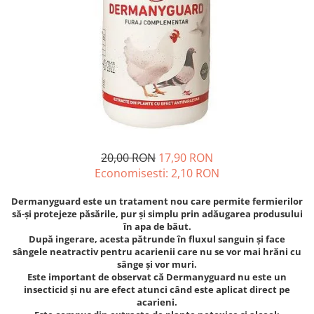
Diverse
Seminte legume
Pepene
Plante medicinale
Seminte ardei
Seminte broccoli
Seminte castraveti
Seminte ceapa
20,00 RON
17,90 RON
Seminte conopida
Economisesti:
2,10
RON
Seminte de Gulii
Seminte de Leustean
Dermanyguard este un tratament nou care permite fermierilor
să-și protejeze păsările, pur și simplu prin adăugarea produsului
Seminte de Patrunjel
în apa de băut.
Seminte de praz
După ingerare, acesta pătrunde în fluxul sanguin și face
sângele neatractiv pentru acarienii care nu se vor mai hrăni cu
Seminte dovleac decorativ
sânge și vor muri.
Seminte dovlecel / dovleac
Este important de observat că Dermanyguard nu este un
insecticid și nu are efect atunci când este aplicat direct pe
Seminte fasole
acarieni.
Seminte mazare