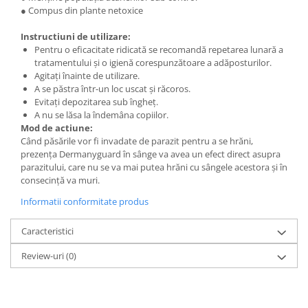
Chei fixe
● Compus din plante netoxice
Cleste
Instructiuni de utilizare:
Colier / Faseta
Pentru o eficacitate ridicată se recomandă repetarea lunară a
tratamentului și o igienă corespunzătoare a adăposturilor.
Consumabile motofierastrau
Agitați înainte de utilizare.
drujba
A se păstra într-un loc uscat și răcoros.
Demarouri drujba
Evitați depozitarea sub îngheț.
A nu se lăsa la îndemâna copiilor.
Discuri debitare
Mod de actiune:
Când păsările vor fi invadate de parazit pentru a se hrăni,
Discuri motocoasa
prezența Dermanyguard în sânge va avea un efect direct asupra
Diverse
parazitului, care nu se va mai putea hrăni cu sângele acestora și în
consecință va muri.
Feronerie si accesorii
Informatii conformitate produs
Fierastraie manuale
Fire motocoasa
Caracteristici
Flexuri si Polizoare
Review-uri
(0)
Gresor / Decalimetru
Hranitoare/ Adapatoare