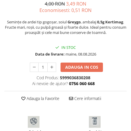
Seminte pastarnac
4,00 RON
3,49 RON
Patent
Economisesti:
0,51
RON
Seminte plante aromatice
Rulete masurat
Seminte ridichi
Semințe de ardei tip gogoșar, soiul
Greygo
, ambalaj
0,5g Kertimag
.
Sape/ Cazmale/ Lopeti
Seminte rosii
Fructe mari, roșii, cu pulpă groasă și foarte dulce. Ideal pentru consum
Scule de mana
proaspăt și cele mai bune conserve de toamnă.
Seminte salata
Seminte sfecla
Scule electrice
IN STOC
Seminte telina
Set chei combinate
Data de livrare:
maine, 08.08.2026
Seminte varza
Surubelnite
Seminte Vinete
ADAUGA IN COS
Suruburi
Seminte zucchini
Truse /set scule
Cod Produs:
5999036830208
Verdeturi
Ai nevoie de ajutor?
0756 060 668
Seminte Legume Profesionale
Seminte pentru germinare
Adauga la Favorite
Cere informatii
Seminte trifoi