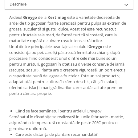
Descriere
Ardeiul
Greygo
de la
Kertimag
este o varietate deosebită de
ardei de tip gogoșar, foarte apreciată pentru pulpa sa extrem de
groasă, suculentă și gustul dulce. Acest soi este recunoscut
pentru fructele sale mari, de formă turtită și costată, care la
maturitate capătă o culoare roșu intens, strălucitor.
Unul dintre principalele avantaje ale soiului
Greygo
este
consistența pulpei, care își păstrează fermitatea chiar și după
procesare, fiind considerat unul dintre cele mai bune soiuri
pentru murături, gogoșari în oțet sau diverse conserve de iarnă
(zacuște, sosuri). Planta are o creștere viguroasă, un port erect și
o capacitate bună de legare a fructelor. Este un soi productiv,
adaptat atât pentru cultura în câmp deschis, cât și în solarii,
oferind satisfacții mari grădinarilor care caută calitate premium
pentru cămara proprie.
Când se face semănatul pentru ardeiul Greygo?
Semănatul în răsadnițe se realizează în lunile februarie - martie,
asigurând o temperatură constantă de peste 20°C pentru o
germinare uniformă.
Care este distanța de plantare recomandată?