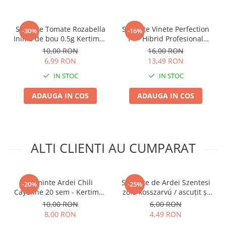
Seminte Tomate Rozabella
Seminte Vinete Perfection
-30%
-16%
Inima de bou 0.5g Kertimag
F1 - Hibrid Profesional
- Rosii Roz Mari si Gustoase
Extratimpuriu cu
10,00 RON
16,00 RON
Productivitate Maxima
6,99 RON
13,49 RON
IN STOC
IN STOC
ADAUGA IN COS
ADAUGA IN COS
ALTI CLIENTI AU CUMPARAT
Seminte Ardei Chili
Seminte de Ardei Szentesi
-20%
-25%
Cayenne 20 sem - Kertimag
zöld kosszarvú / ascuţit şi
- Ardei Iute si Productiv
dulce 0,4g
10,00 RON
6,00 RON
8,00 RON
4,49 RON