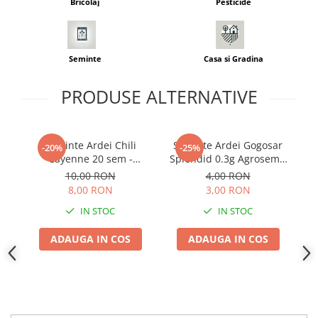
Bricolaj
Pesticide
Seminte
Casa si Gradina
PRODUSE ALTERNATIVE
Seminte Ardei Chili
Seminte Ardei Gogosar
Ar
-20%
-25%
Cayenne 20 sem -
Splendid 0.3g Agrosem -
Kertimag - Ardei Iute si
Fructe Rosii si Pulpa
10,00 RON
4,00 RON
Productiv
Foarte Groasa
8,00 RON
3,00 RON
IN STOC
IN STOC
ADAUGA IN COS
ADAUGA IN COS