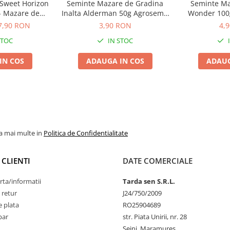
Sweet Horizon
Seminte Mazare de Gradina
Seminte Ma
- Mazare de
Inalta Alderman 50g Agrosem -
Wonder 100g
stai Zahatate
Productie Record
Dulce s
7,90 RON
3,90 RON
4,
STOC
IN STOC
IN COS
ADAUGA IN COS
ADAUG
la mai multe in
Politica de Confidentialitate
 CLIENTI
DATE COMERCIALE
rta/informatii
Tarda sen S.R.L.
 retur
J24/750/2009
 plata
RO25904689
par
str. Piata Unirii, nr. 28
Seini, Maramureş