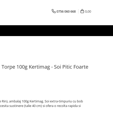
0756 060 668
0,00
Torpe 100g Kertimag - Soi Pitic Foarte
de Rin), ambalaj 100g Kertimag. Soi extra-timpuriu cu bob
cesita sustinere (talie 40 cm) si ofera o recolta rapida si