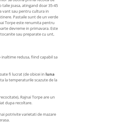
 talie joasa, atingand doar 35-45
la vant sau pentru cultura in
tinere. Pastaile sunt de un verde
jnai Torpe este renumita pentru
foarte devreme in primavara. Este
 tocanite sau preparate cu unt,
 inaltime redusa, fiind capabil sa
ate fi lucrat (de obicei in
luna
ata la temperaturile scazute de la
recocitate), Rajnai Torpe are un
iat dupa recoltare.
 mai potrivite varietati de mazare
erasa.