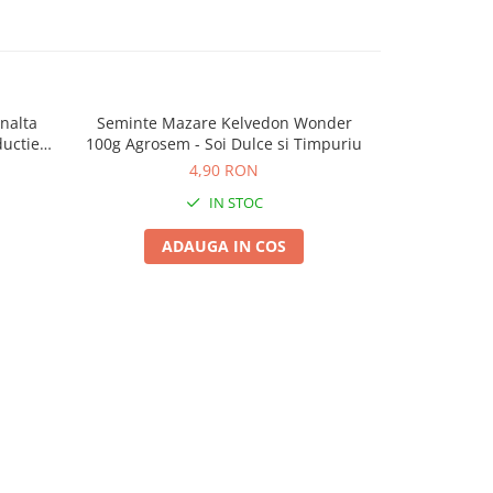
nalta
Seminte Mazare Kelvedon Wonder
Mazare 
-25%
uctie
100g Agrosem - Soi Dulce si Timpuriu
4,
4,90 RON
IN STOC
ADAUGA IN COS
A