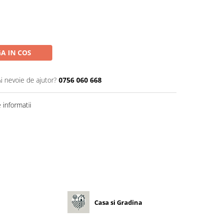
A IN COS
Ai nevoie de ajutor?
0756 060 668
informatii
Casa si Gradina