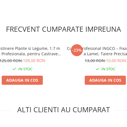
FRECVENT CUMPARATE IMPREUNA
ustinere Plante si Legume, 1.7 m
Cutter Profesional INGCO – Fixa
-23%
 Profesionala, pentru Castraveti
a Lamei, Taiere Precis
si Fasole
125,00 RON
109,00 RON
13,00 RON
10,00 RON
IN STOC
IN STOC
ADAUGA IN COS
ADAUGA IN COS
ALTI CLIENTI AU CUMPARAT