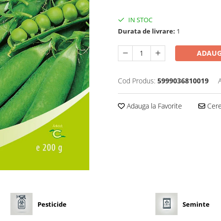
IN STOC
Durata de livrare:
1
ADAUG
Cod Produs:
5999036810019
Adauga la Favorite
Cere 
Pesticide
Seminte