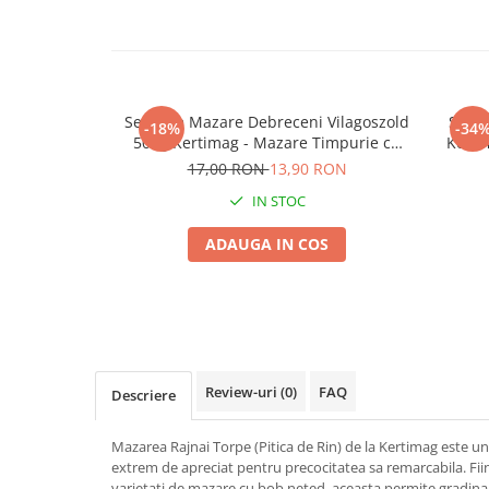
Seminte morcovi
Seminte pastarnac
Seminte plante aromatice
Seminte ridichi
Seminte Mazare Debreceni Vilagoszold
Semi
-18%
-34
Seminte rosii
500g Kertimag - Mazare Timpurie cu
Kerti
Bob Neted
Seminte salata
17,00 RON
13,90 RON
Seminte sfecla
IN STOC
Seminte telina
ADAUGA IN COS
Seminte varza
Seminte Vinete
Seminte zucchini
Verdeturi
Seminte Legume Profesionale
Review-uri
(0)
FAQ
Descriere
Seminte pentru germinare
Seminte trifoi
Mazarea Rajnai Torpe (Pitica de Rin) de la Kertimag este un 
Pesticide
extrem de apreciat pentru precocitatea sa remarcabila. Fii
varietati de mazare cu bob neted, aceasta permite gradinar