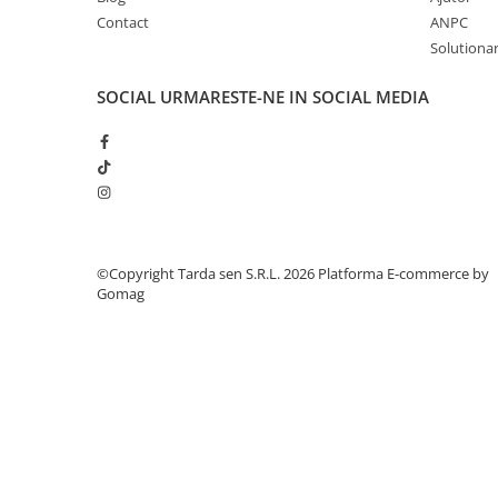
Chei fixe
Contact
ANPC
Cleste
Solutionare
Colier / Faseta
SOCIAL
URMARESTE-NE IN SOCIAL MEDIA
Consumabile motofierastrau
drujba
Demarouri drujba
Discuri debitare
Discuri motocoasa
Diverse
©Copyright Tarda sen S.R.L. 2026
Platforma E-commerce by
Gomag
Feronerie si accesorii
Fierastraie manuale
Fire motocoasa
Flexuri si Polizoare
Gresor / Decalimetru
Hranitoare/ Adapatoare