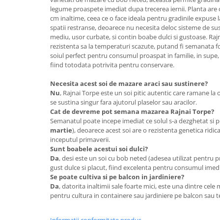
Adjuvant
legume proaspete imediat dupa trecerea iernii. Planta are o
BIO
cm inaltime, ceea ce o face ideala pentru gradinile expuse 
spatii restranse, deoarece nu necesita deloc sisteme de sus
Diverse
mediu, usor curbate, si contin boabe dulci si gustoase. Ra
rezistenta sa la temperaturi scazute, putand fi semanata 
Erbicid
soiul perfect pentru consumul proaspat in familie, in supe,
Fungicid
fiind totodata potrivita pentru conservare.
Insecticid
Necesita acest soi de mazare araci sau sustinere?
Tratamente repaus vegetativ
Nu
, Rajnai Torpe este un soi pitic autentic care ramane la o
se sustina singur fara ajutorul plaselor sau aracilor.
Ingrasaminte plante
Cat de devreme pot semana mazarea Rajnai Torpe?
Ingrasaminte plante
Semanatul poate incepe imediat ce solul s-a dezghetat si po
martie
), deoarece acest soi are o rezistenta genetica ridic
Ingrasaminte plante - CUTIE / KG
inceputul primaverii.
Sunt boabele acestui soi dulci?
Ingrasaminte plante - ECOLOGICE
Da
, desi este un soi cu bob neted (adesea utilizat pentru p
Ingrasaminte plante - FLORI
gust dulce si placut, fiind excelenta pentru consumul imed
Se poate cultiva si pe balcon in jardiniere?
Ingrasaminte plante - FLORI - GEL
Da
, datorita inaltimii sale foarte mici, este una dintre cele
pentru cultura in containere sau jardiniere pe balcon sau t
Casa, Gradina
Accesorii agricole