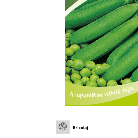
Diverse
Seminte legume
Pepene
Plante medicinale
Seminte ardei
Seminte broccoli
Seminte castraveti
Seminte ceapa
Seminte conopida
Seminte de Gulii
Seminte de Leustean
Seminte de Patrunjel
Seminte de praz
Seminte dovleac decorativ
Seminte dovlecel / dovleac
Bricolaj
Seminte fasole
Seminte mazare