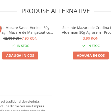
PRODUSE ALTERNATIVE
nte Mazare Sweet Horizon 50g
Seminte Mazare de Gradina I
%
mag - Mazare de Mangetout cu
Alderman 50g Agrosem - Prod
Pastai Zahatate
Record
12,00 RON
7,90 RON
3,90 RON
IN STOC
IN STOC
ADAUGA IN COS
ADAUGA IN COS
soi traditional de referinta,
nd una dintre cele mai timpurii
ilor sa obtina prima recolta de