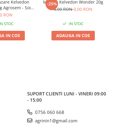
zare Kelvedon
Mazare Kelvedon Wonder 20g
Seminte M
-25%
 Agrosem - Soi
Carouby 
4,00 RON
3,00 RON
i Timpuriu
Dulce 
90 RON
IN STOC
IN STOC
A IN COS
ADAUGA IN COS
ADA
SUPORT CLIENTI
LUNI - VINERI 09:00
- 15:00
0756 060 668
agrinin1@gmail.com