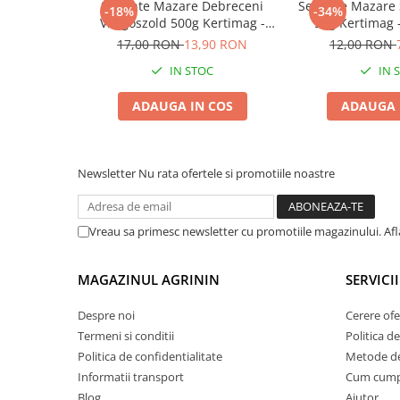
Seminte Mazare Debreceni
Seminte Mazare 
-18%
-34%
Vilagoszold 500g Kertimag -
50g Kertimag 
Plase plante
Mazare Timpurie cu Bob Neted
Mangetout cu Pa
17,00 RON
13,90 RON
12,00 RON
Pompa de apa curata/murdara
IN STOC
IN 
Pompa de stropit
ADAUGA IN COS
ADAUGA 
Raticide
Saci
Spray si intretinere
Newsletter
Nu rata ofertele si promotiile noastre
Vinificatie
Lichidare STOC
Vreau sa primesc newsletter cu promotiile magazinului. Af
Produse Bricolaj
Acumulatori si Incarcatoare
MAGAZINUL AGRININ
SERVICII
Baros / Ciocan / Topor
Despre noi
Cerere ofe
Burghie
Termeni si conditii
Politica de
Cantare
Politica de confidentialitate
Metode de
Centuri/chingi
Informatii transport
Cum cum
Blog
Ajutor