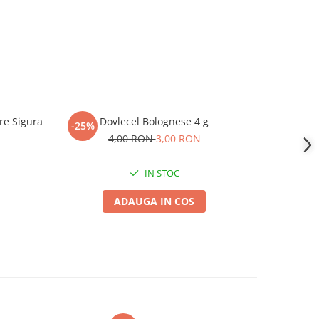
re Sigura
Dovlecel Bolognese 4 g
T
-25%
-25%
a
4,00 RON
3,00 RON
IN STOC
ADAUGA IN COS