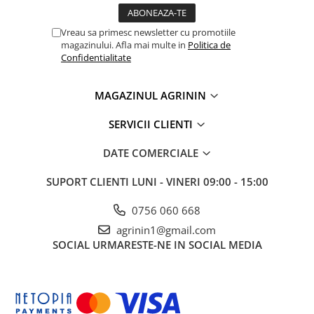
Chei fixe
Cleste
Vreau sa primesc newsletter cu promotiile
magazinului. Afla mai multe in
Politica de
Colier / Faseta
Confidentialitate
Consumabile motofierastrau
drujba
MAGAZINUL AGRININ
Demarouri drujba
SERVICII CLIENTI
Discuri debitare
Discuri motocoasa
DATE COMERCIALE
Diverse
SUPORT CLIENTI
LUNI - VINERI 09:00 - 15:00
Feronerie si accesorii
0756 060 668
Fierastraie manuale
agrinin1@gmail.com
Fire motocoasa
SOCIAL
URMARESTE-NE IN SOCIAL MEDIA
Flexuri si Polizoare
Gresor / Decalimetru
Hranitoare/ Adapatoare