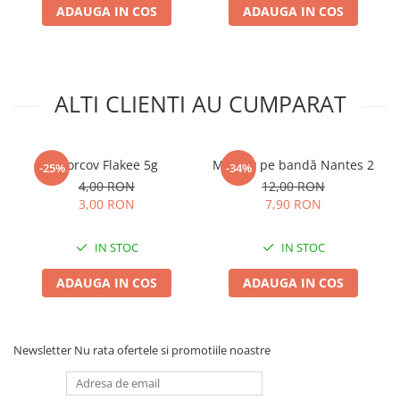
ADAUGA IN COS
ADAUGA IN COS
Plase plante
Pompa de apa curata/murdara
Pompa de stropit
ALTI CLIENTI AU CUMPARAT
Raticide
Saci
Spray si intretinere
Morcov Flakee 5g
Morcov pe bandă Nantes 2
-25%
-34%
4,00 RON
12,00 RON
Vinificatie
3,00 RON
7,90 RON
Lichidare STOC
Produse Bricolaj
IN STOC
IN STOC
Acumulatori si Incarcatoare
ADAUGA IN COS
ADAUGA IN COS
Baros / Ciocan / Topor
Burghie
Cantare
Newsletter
Nu rata ofertele si promotiile noastre
Centuri/chingi