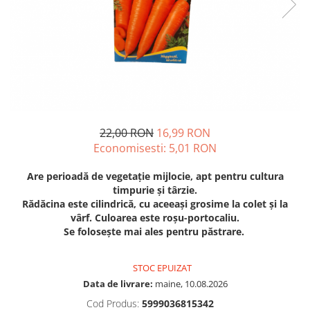
Diverse
Seminte legume
Pepene
Plante medicinale
Seminte ardei
Seminte broccoli
Seminte castraveti
22,00 RON
16,99 RON
Seminte ceapa
Economisesti:
5,01
RON
Seminte conopida
Are perioadă de vegetație mijlocie, apt pentru cultura
Seminte de Gulii
timpurie și târzie.
Seminte de Leustean
Rădăcina este cilindrică, cu aceeași grosime la colet și la
Seminte de Patrunjel
vârf. Culoarea este roșu-portocaliu.
Se folosește mai ales pentru păstrare.
Seminte de praz
Seminte dovleac decorativ
STOC EPUIZAT
Seminte dovlecel / dovleac
Data de livrare:
maine, 10.08.2026
Seminte fasole
Cod Produs:
5999036815342
Seminte mazare