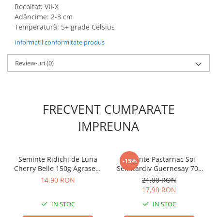
Accesorii gard electric
Recoltat: VII-X
Adâncime: 2-3 cm
Accesorii irigat
Temperatură: 5+ grade Celsius
Araci/ Suporti plante
Informatii conformitate produs
Candele / Rezerve / Lumanari
Review-uri
(0)
Carabine/ carlige
Diverse casa si gradina
Diverse depozitare
FRECVENT CUMPARATE
Echipament protectie gradina
IMPREUNA
Fir/Ata de legat
Foarfeci
Furtun / banda / tub
Seminte Ridichi de Luna
Seminte Pastarnac Soi
-15%
Cherry Belle 150g Agrosem
Semitardiv Guernesay 70g
Motofierastrau / Drujba
- Recolta Timpurie si
Agrosem - Radacini Lungi si
14,90 RON
21,00 RON
Pila motofierastrau / drujba
Crocanta
Aromate
17,90 RON
Plantator
IN STOC
IN STOC
Plasa de umbrire