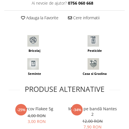
Ai nevoie de ajutor?
0756 060 668
Seminte morcovi
Seminte pastarnac
Adauga la Favorite
Cere informatii
Seminte plante aromatice
Seminte ridichi
Seminte rosii
Seminte salata
Seminte sfecla
Bricolaj
Pesticide
Seminte telina
Seminte varza
Seminte Vinete
Seminte
Casa si Gradina
Seminte zucchini
PRODUSE ALTERNATIVE
Verdeturi
Seminte Legume Profesionale
Seminte pentru germinare
Morcov Flakee 5g
Morcov pe bandă Nantes
-25%
-34%
Seminte trifoi
2
4,00 RON
12,00 RON
3,00 RON
Pesticide
7,90 RON