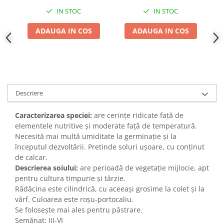
Adjuvant
IN STOC
IN STOC
BIO
ADAUGA IN COS
ADAUGA IN COS
Diverse
Erbicid
Fungicid
Insecticid
Descriere
Tratamente repaus vegetativ
Ingrasaminte plante
Caracterizarea speciei:
are cerințe ridicate față de
Ingrasaminte plante
elementele nutritive și moderate față de temperatură.
Necesită mai multă umiditate la germinație și la
Ingrasaminte plante - CUTIE / KG
începutul dezvoltării. Pretinde soluri ușoare, cu conținut
Ingrasaminte plante - ECOLOGICE
de calcar.
Descrierea soiului:
are perioadă de vegetație mijlocie, apt
Ingrasaminte plante - FLORI
pentru cultura timpurie și târzie.
Ingrasaminte plante - FLORI - GEL
Rădăcina este cilindrică, cu aceeași grosime la colet și la
vârf. Culoarea este roșu-portocaliu.
Casa, Gradina
Se folosește mai ales pentru păstrare.
Accesorii agricole
Semănat: III-VI