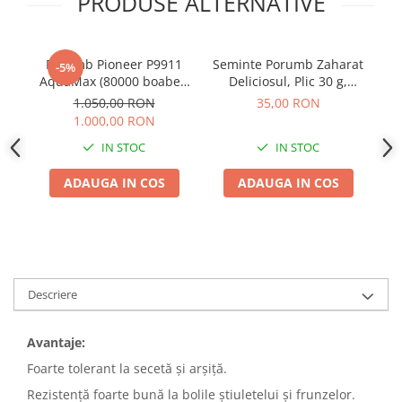
PRODUSE ALTERNATIVE
Porumb Pioneer P9911
Seminte Porumb Zaharat
-5%
AquaMax (80000 boabe -
Deliciosul, Plic 30 g,
FAO 410)
Kertimag, Soi Dulce
1.050,00 RON
35,00 RON
pentru Fiert si Conservat
1.000,00 RON
IN STOC
IN STOC
ADAUGA IN COS
ADAUGA IN COS
Descriere
Avantaje:
Foarte tolerant la secetă şi arşiţă.
Rezistenţă foarte bună la bolile ştiuletelui şi frunzelor.