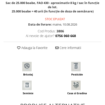
Seminte pastarnac
Sac de 25.000 boabe, FAO 430 - aproximativ 8 kg / sac în funcție
Patent
de lot.
Seminte plante aromatice
Rulete masurat
25.000 boabe = 40 arii (în funcție de doza de semănare)
Seminte ridichi
Sape/ Cazmale/ Lopeti
STOC EPUIZAT
Seminte rosii
Data de livrare:
maine, 10.08.2026
Scule de mana
Seminte salata
Cod Produs:
3806
Seminte sfecla
Scule electrice
Ai nevoie de ajutor?
0756 060 668
Seminte telina
Set chei combinate
Seminte varza
Surubelnite
Adauga la Favorite
Cere informatii
Seminte Vinete
Suruburi
Seminte zucchini
Truse /set scule
Verdeturi
Seminte Legume Profesionale
Bricolaj
Pesticide
Seminte pentru germinare
Seminte trifoi
Seminte
Casa si Gradina