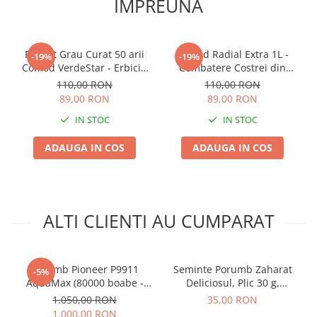
IMPREUNA
Pachet Grau Curat 50 arii
Erbicid Radial Extra 1L -
-19%
-19%
Comod VerdeStar - Erbicid
Combatere Costrei din
Fungicid si Ingrasamant
Rizomi in Cultura de
110,00 RON
110,00 RON
Foliar pentru Suprafete Mici
Porumb
89,00 RON
89,00 RON
IN STOC
IN STOC
ADAUGA IN COS
ADAUGA IN COS
ALTI CLIENTI AU CUMPARAT
Porumb Pioneer P9911
Seminte Porumb Zaharat
-5%
AquaMax (80000 boabe -
Deliciosul, Plic 30 g,
FAO 410)
Kertimag, Soi Dulce pentru
1.050,00 RON
35,00 RON
Fiert si Conservat
1.000,00 RON