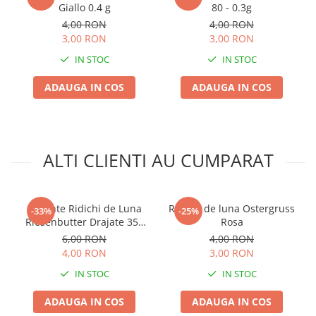
Giallo 0.4 g
80 - 0.3g
Plase plante
4,00 RON
4,00 RON
3,00 RON
3,00 RON
Pompa de apa curata/murdara
IN STOC
IN STOC
Pompa de stropit
Raticide
ADAUGA IN COS
ADAUGA IN COS
Saci
Spray si intretinere
Vinificatie
ALTI CLIENTI AU CUMPARAT
Lichidare STOC
Produse Bricolaj
Seminte Ridichi de Luna
Ridichi de luna Ostergruss
Acumulatori si Incarcatoare
-33%
-25%
Riesenbutter Drajate 350
Rosa
Baros / Ciocan / Topor
sem Kertimag - Soi Gigant
6,00 RON
4,00 RON
4,00 RON
3,00 RON
Burghie
IN STOC
IN STOC
Cantare
Centuri/chingi
ADAUGA IN COS
ADAUGA IN COS