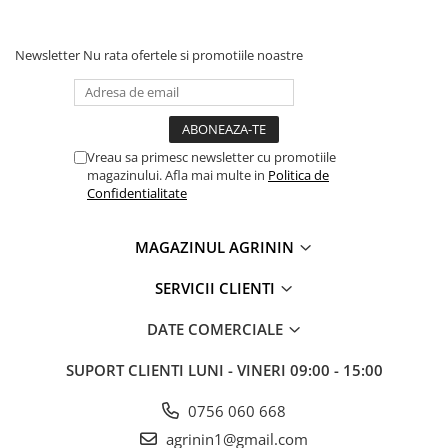
Chei fixe
Cleste
Newsletter
Nu rata ofertele si promotiile noastre
Colier / Faseta
Consumabile motofierastrau
drujba
Demarouri drujba
Vreau sa primesc newsletter cu promotiile
magazinului. Afla mai multe in
Politica de
Discuri debitare
Confidentialitate
Discuri motocoasa
Diverse
MAGAZINUL AGRININ
Feronerie si accesorii
SERVICII CLIENTI
Fierastraie manuale
DATE COMERCIALE
Fire motocoasa
Flexuri si Polizoare
SUPORT CLIENTI
LUNI - VINERI 09:00 - 15:00
Gresor / Decalimetru
0756 060 668
Hranitoare/ Adapatoare
agrinin1@gmail.com