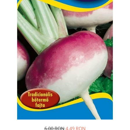
Diverse
Seminte legume
Pepene
Plante medicinale
Seminte ardei
Seminte broccoli
Seminte castraveti
Seminte ceapa
Seminte conopida
Seminte de Gulii
Seminte de Leustean
Seminte de Patrunjel
Seminte de praz
Seminte dovleac decorativ
Seminte dovlecel / dovleac
Seminte fasole
6,00 RON
4,49 RON
Seminte mazare