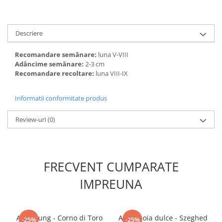
Accesorii gard electric
Accesorii irigat
Descriere
Araci/ Suporti plante
Candele / Rezerve / Lumanari
Recomandare semănare:
luna V-VIII
Adâncime semănare:
2-3 cm
Carabine/ carlige
Recomandare recoltare:
luna VIII-IX
Diverse casa si gradina
Diverse depozitare
Informatii conformitate produs
Echipament protectie gradina
Review-uri
(0)
Fir/Ata de legat
Foarfeci
Furtun / banda / tub
FRECVENT CUMPARATE
Motofierastrau / Drujba
IMPREUNA
Pila motofierastrau / drujba
Plantator
Ardei lung - Corno di Toro
Ardei boia dulce - Szeghed
-25%
-25%
Plasa de umbrire