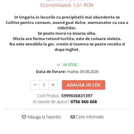
Economisesti:
1,51
RON
Seminte morcovi
Seminte pastarnac
In Ungaria in locurile cu precipitatii mai abundente se
Seminte plante aromatice
Cultiva pentru consum, avand gust dulce, asemanator cu cea a
ridichilor.
Seminte ridichi
Se poate mura ca sivarza alba.
Seminte rosii
Sfecla are forma rotund turtita, este de culoare violeta.
Nu este sensibila la ger, creste si toamna se poate recolta si
Seminte salata
dupa inghet.
Seminte sfecla
Seminte telina
IN STOC
Seminte varza
Data de livrare:
maine, 09.08.2026
Seminte Vinete
Seminte zucchini
ADAUGA IN COS
Verdeturi
Cod Produs:
5999036831397
Seminte Legume Profesionale
Ai nevoie de ajutor?
0756 060 668
Seminte pentru germinare
Adauga la Favorite
Cere informatii
Seminte trifoi
Pesticide