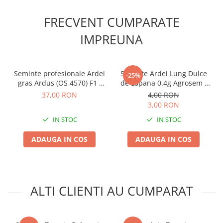
Chei fixe
Cleste
FRECVENT CUMPARATE
Colier / Faseta
IMPREUNA
Consumabile motofierastrau
drujba
Demarouri drujba
Seminte profesionale Ardei
Seminte Ardei Lung Dulce
-25%
gras Ardus (OS 4570) F1 -
de Espana 0.4g Agrosem -
Discuri debitare
100 seminte Klastorf - Ardei
Fructe Uriase si Dulci
37,00 RON
4,00 RON
Tip Blocky Alb-Galbui
Discuri motocoasa
3,00 RON
Diverse
IN STOC
IN STOC
Feronerie si accesorii
ADAUGA IN COS
ADAUGA IN COS
Fierastraie manuale
Fire motocoasa
Flexuri si Polizoare
ALTI CLIENTI AU CUMPARAT
Gresor / Decalimetru
Hranitoare/ Adapatoare