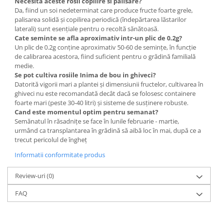
Necesita aceste rosii copilire si palisare?
Da, fiind un soi nedeterminat care produce fructe foarte grele,
Plase plante
palisarea solidă și copilirea periodică (îndepărtarea lăstarilor
Pompa de apa curata/murdara
laterali) sunt esențiale pentru o recoltă sănătoasă.
Cate seminte se afla aproximativ intr-un plic de 0.2g?
Pompa de stropit
Un plic de 0.2g conține aproximativ 50-60 de semințe, în funcție
de calibrarea acestora, fiind suficient pentru o grădină familială
Raticide
medie.
Saci
Se pot cultiva rosiile Inima de bou in ghiveci?
Datorită vigorii mari a plantei și dimensiunii fructelor, cultivarea în
Spray si intretinere
ghiveci nu este recomandată decât dacă se folosesc containere
foarte mari (peste 30-40 litri) și sisteme de susținere robuste.
Vinificatie
Cand este momentul optim pentru semanat?
Lichidare STOC
Semănatul în răsadnițe se face în lunile februarie - martie,
urmând ca transplantarea în grădină să aibă loc în mai, după ce a
Produse Bricolaj
trecut pericolul de îngheț
Acumulatori si Incarcatoare
Informatii conformitate produs
Baros / Ciocan / Topor
Burghie
Review-uri
(0)
Cantare
FAQ
Centuri/chingi