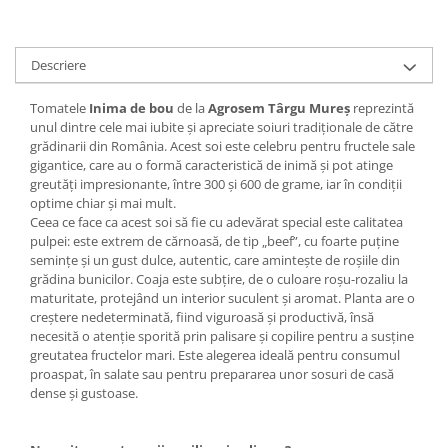
Accesorii gard electric
Accesorii irigat
Descriere
Araci/ Suporti plante
Candele / Rezerve / Lumanari
Tomatele
Inima de bou
de la
Agrosem Târgu Mureș
reprezintă
unul dintre cele mai iubite și apreciate soiuri tradiționale de către
Carabine/ carlige
grădinarii din România. Acest soi este celebru pentru fructele sale
Diverse casa si gradina
gigantice, care au o formă caracteristică de inimă și pot atinge
greutăți impresionante, între 300 și 600 de grame, iar în condiții
Diverse depozitare
optime chiar și mai mult.
Ceea ce face ca acest soi să fie cu adevărat special este calitatea
Echipament protectie gradina
pulpei: este extrem de cărnoasă, de tip „beef”, cu foarte puține
Fir/Ata de legat
semințe și un gust dulce, autentic, care amintește de roșiile din
grădina bunicilor. Coaja este subțire, de o culoare roșu-rozaliu la
Foarfeci
maturitate, protejând un interior suculent și aromat. Planta are o
creștere nedeterminată, fiind viguroasă și productivă, însă
Furtun / banda / tub
necesită o atenție sporită prin palisare și copilire pentru a susține
Motofierastrau / Drujba
greutatea fructelor mari. Este alegerea ideală pentru consumul
proaspat, în salate sau pentru prepararea unor sosuri de casă
Pila motofierastrau / drujba
dense și gustoase.
Plantator
Plasa de umbrire