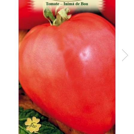
Diverse
Seminte legume
Pepene
Plante medicinale
Seminte ardei
Seminte broccoli
Seminte castraveti
Seminte ceapa
Seminte conopida
Seminte de Gulii
Seminte de Leustean
Seminte de Patrunjel
Seminte de praz
Seminte dovleac decorativ
Seminte dovlecel / dovleac
Seminte fasole
Seminte mazare