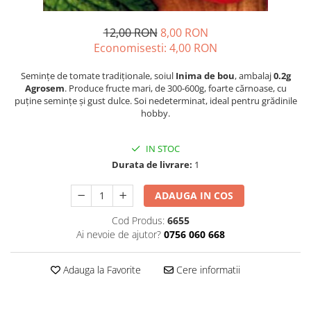
Seminte morcovi
12,00 RON
8,00 RON
Seminte pastarnac
Economisesti:
4,00
RON
Seminte plante aromatice
Seminte ridichi
Semințe de tomate tradiționale, soiul
Inima de bou
, ambalaj
0.2g
Seminte rosii
Agrosem
. Produce fructe mari, de 300-600g, foarte cărnoase, cu
puține semințe și gust dulce. Soi nedeterminat, ideal pentru grădinile
Seminte salata
hobby.
Seminte sfecla
Seminte telina
IN STOC
Seminte varza
Durata de livrare:
1
Seminte Vinete
Seminte zucchini
ADAUGA IN COS
Verdeturi
Cod Produs:
6655
Seminte Legume Profesionale
Ai nevoie de ajutor?
0756 060 668
Seminte pentru germinare
Adauga la Favorite
Cere informatii
Seminte trifoi
Pesticide