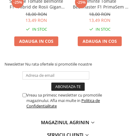
Seminte Tomate Belmonte
Seminte Tomate
-25%
-25%
Lama motofierastrau / drujba
F1 - Hibrid de Rosii Gigant
Beefmaster F1 PrimaSem -
Lant motofierastrau / drujba
Inima de Bou Extrem de
Hibrid de Rosii Uriase tip
18,00 RON
18,00 RON
Carnoase si Gustoase
Beef Extrem de Carnoase
13,49 RON
13,49 RON
Lubrifianti
IN STOC
IN STOC
Masca de sudura & accesori
Motocoasa
ADAUGA IN COS
ADAUGA IN COS
Motocoasa si consumabile /
accesorii
Newsletter
Nu rata ofertele si promotiile noastre
Patent
Rulete masurat
Sape/ Cazmale/ Lopeti
Scule de mana
Vreau sa primesc newsletter cu promotiile
magazinului. Afla mai multe in
Politica de
Scule electrice
Confidentialitate
Set chei combinate
Surubelnite
MAGAZINUL AGRININ
Suruburi
SERVICII CLIENTI