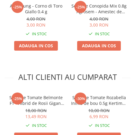
Chei fixe
Ardei lung - Corno di Toro
Seminte Conopida Mix 0.8g
-25%
-25%
Cleste
Giallo 0.4 g
Agrosem - Amestec de
Culori
4,00 RON
4,00 RON
Colier / Faseta
3,00 RON
3,00 RON
Consumabile motofierastrau
IN STOC
IN STOC
drujba
Demarouri drujba
ADAUGA IN COS
ADAUGA IN COS
Discuri debitare
Discuri motocoasa
Diverse
ALTI CLIENTI AU CUMPARAT
Feronerie si accesorii
Fierastraie manuale
Seminte Tomate Belmonte
Seminte Tomate Rozabella
-25%
-30%
Fire motocoasa
F1 - Hibrid de Rosii Gigant
Inima de bou 0.5g Kertimag
Inima de Bou Extrem de
- Rosii Roz Mari si Gustoase
Flexuri si Polizoare
18,00 RON
10,00 RON
Carnoase si Gustoase
13,49 RON
6,99 RON
Gresor / Decalimetru
IN STOC
IN STOC
Hranitoare/ Adapatoare