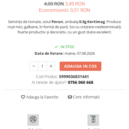
4,00 RON
3,49 RON
Seminte morcovi
Economisesti:
0,51
RON
Seminte pastarnac
Seminte plante aromatice
Semințe de tomate, soiul
Perun
, ambalaj
0.5g Kertimag
. Produce
roșii mici, galbene, în formă de pară. Soi cu creștere nedeterminată,
Seminte ridichi
foarte productiv și decorativ, cu un gust dulce excelent.
Seminte rosii
Seminte salata
IN STOC
Seminte sfecla
Data de livrare:
maine, 07.08.2026
Seminte telina
Seminte varza
ADAUGA IN COS
Seminte Vinete
Cod Produs:
5999036831441
Seminte zucchini
Ai nevoie de ajutor?
0756 060 668
Verdeturi
Seminte Legume Profesionale
Adauga la Favorite
Cere informatii
Seminte pentru germinare
Seminte trifoi
Pesticide