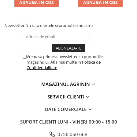
ADAUGA IN COS
ADAUGA IN COS
Lama motofierastrau / drujba
Lant motofierastrau / drujba
Lubrifianti
Newsletter
Nu rata ofertele si promotiile noastre
Masca de sudura & accesori
Motocoasa
Motocoasa si consumabile /
accesorii
Vreau sa primesc newsletter cu promotiile
magazinului. Afla mai multe in
Politica de
Patent
Confidentialitate
Rulete masurat
MAGAZINUL AGRININ
Sape/ Cazmale/ Lopeti
Scule de mana
SERVICII CLIENTI
Scule electrice
DATE COMERCIALE
Set chei combinate
SUPORT CLIENTI
LUNI - VINERI 09:00 - 15:00
Surubelnite
Suruburi
0756 060 668