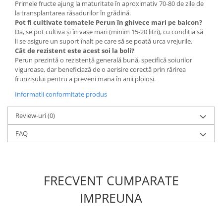
Primele fructe ajung la maturitate în aproximativ 70-80 de zile de
la transplantarea răsadurilor în grădină.
Plase plante
Pot fi cultivate tomatele Perun în ghivece mari pe balcon?
Pompa de apa curata/murdara
Da, se pot cultiva și în vase mari (minim 15-20 litri), cu condiția să
li se asigure un suport înalt pe care să se poată urca vrejurile.
Pompa de stropit
Cât de rezistent este acest soi la boli?
Raticide
Perun prezintă o rezistență generală bună, specifică soiurilor
viguroase, dar beneficiază de o aerisire corectă prin rărirea
Saci
frunzișului pentru a preveni mana în anii ploioși.
Spray si intretinere
Informatii conformitate produs
Vinificatie
Review-uri
(0)
Lichidare STOC
FAQ
Produse Bricolaj
Acumulatori si Incarcatoare
Baros / Ciocan / Topor
FRECVENT CUMPARATE
Burghie
Cantare
IMPREUNA
Centuri/chingi