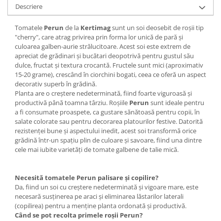
Accesorii gard electric
Descriere
Accesorii irigat
Tomatele
Perun
de la
Kertimag
sunt un soi deosebit de roșii tip
Araci/ Suporti plante
"cherry", care atrag privirea prin forma lor unică de pară și
culoarea galben-aurie strălucitoare. Acest soi este extrem de
Candele / Rezerve / Lumanari
apreciat de grădinari și bucătari deopotrivă pentru gustul său
dulce, fructat și textura crocantă. Fructele sunt mici (aproximativ
Carabine/ carlige
15-20 grame), crescând în ciorchini bogati, ceea ce oferă un aspect
Diverse casa si gradina
decorativ superb în grădină.
Planta are o creștere nedeterminată, fiind foarte viguroasă și
Diverse depozitare
productivă până toamna târziu. Roșiile
Perun
sunt ideale pentru
a fi consumate proaspete, ca gustare sănătoasă pentru copii, în
Echipament protectie gradina
salate colorate sau pentru decorarea platourilor festive. Datorită
Fir/Ata de legat
rezistenței bune și aspectului inedit, acest soi transformă orice
grădină într-un spațiu plin de culoare și savoare, fiind una dintre
Foarfeci
cele mai iubite varietăți de tomate galbene de talie mică.
Furtun / banda / tub
Motofierastrau / Drujba
Necesită tomatele Perun palisare și copilire?
Da, fiind un soi cu creștere nedeterminată și vigoare mare, este
Pila motofierastrau / drujba
necesară susținerea pe araci și eliminarea lăstarilor laterali
Plantator
(copilirea) pentru a menține planta ordonată și productivă.
Când se pot recolta primele roșii Perun?
Plasa de umbrire