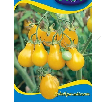
Diverse
Seminte legume
Pepene
Plante medicinale
Seminte ardei
Seminte broccoli
Seminte castraveti
Seminte ceapa
Seminte conopida
Seminte de Gulii
Seminte de Leustean
Seminte de Patrunjel
Seminte de praz
Seminte dovleac decorativ
Seminte dovlecel / dovleac
Seminte fasole
Seminte mazare