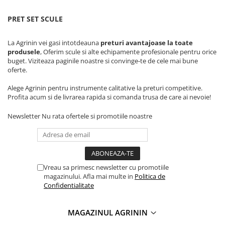
Chei fixe
Cleste
PRET SET SCULE
Colier / Faseta
La Agrinin vei gasi intotdeauna
preturi avantajoase la toate
Consumabile motofierastrau
produsele
, Oferim scule si alte echipamente profesionale pentru orice
drujba
buget. Viziteaza paginile noastre si convinge-te de cele mai bune
oferte.
Demarouri drujba
Alege Agrinin pentru instrumente calitative la preturi competitive.
Discuri debitare
Profita acum si de livrarea rapida si comanda trusa de care ai nevoie!
Discuri motocoasa
Newsletter
Nu rata ofertele si promotiile noastre
Diverse
Feronerie si accesorii
Fierastraie manuale
Fire motocoasa
Vreau sa primesc newsletter cu promotiile
magazinului. Afla mai multe in
Politica de
Flexuri si Polizoare
Confidentialitate
Gresor / Decalimetru
MAGAZINUL AGRININ
Hranitoare/ Adapatoare