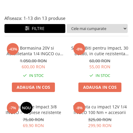
Diverse
Seminte legume
Afiseaza:
1-
13
din
13
produse
Pepene
FILTRE
Plante medicinale
Seminte ardei
Seminte broccoli
Set Bormasina 20V si
Set de Biti pentru Impact, 30
-43%
-8%
Autofiletanta 1/4 INGCO cu
bucati, in cutie rezistenta
Seminte castraveti
accesorii
galbena – INGCO
1.050,00 RON
60,00 RON
Seminte ceapa
600,00 RON
55,00 RON
Seminte conopida
IN STOC
IN STOC
Seminte de Gulii
Seminte de Leustean
ADAUGA IN COS
ADAUGA IN COS
Seminte de Patrunjel
Seminte de praz
Set tubulare Impact 3/8
Filetanta cu impact 12V 1/4
-7%
NOU
-8%
Seminte dovleac decorativ
INGCO – 10 piese rezistente
INGCO 100 Nm + accesorii
Seminte dovlecel / dovleac
75,00 RON
325,00 RON
Seminte fasole
69,90 RON
299,90 RON
Seminte mazare