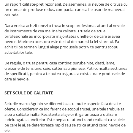
un raport calitate-pret rezonabil. De asemenea, ai nevoie de o trusa cu
Plase plante
un numar de produse redus, compacta, care sa fie usor de manevrat
oriunde.
Pompa de apa curata/murdara
Daca vrei sa achizitionezi o trusa in scop profesional, atunci ai nevoie
Pompa de stropit
de instrumente de cea mai inalta calitate. Trusele de scule
Raticide
prrofesionale au incorporate majoritatea uneltelor de care ai avea
nevoie. Marimea acestora este destul de mare si la fel si pretul. Fa
Saci
achizitii pe termen lung si alege produsele potrivite pentru scopul
activitatilor tale.
Spray si intretinere
De regula, o trusa pentru casa contine: surubelnite, clesti, lame,
Vinificatie
creioane de tensiune, cuie, cutter sau piuneze. Poti consulta sectiunea
Lichidare STOC
de specificatii, pentru a te putea asigura ca exista toate produsele de
care ai nevoie.
Produse Bricolaj
Acumulatori si Incarcatoare
SET SCULE DE CALITATE
Baros / Ciocan / Topor
Seturile marca Agrinin se diferentiaza cu multe aspecte fata de alte
Burghie
oferte. Consideram ca indiferent de scopul trusei, uneltele trebuie sa
aiba o calitate inalta. Rezistenta aliajelor iti garanteaza o utilizare
Cantare
indelungata a uneltelor. Este neplacut atunci cand realizezi ca sculele
Centuri/chingi
pe care le ai, se deterioreaza rapid sau se strica atunci cand nevoie de
ele.