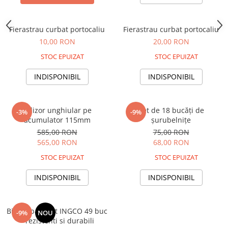
Adjuvant
BIO
Fierastrau curbat portocaliu
Fierastrau curbat portocaliu
Diverse
10,00 RON
20,00 RON
Erbicid
STOC EPUIZAT
STOC EPUIZAT
Fungicid
INDISPONIBIL
INDISPONIBIL
Insecticid
Tratamente repaus vegetativ
Polizor unghiular pe
Set de 18 bucăți de
Ingrasaminte plante
-3%
-9%
acumulator 115mm
șurubelnițe
Ingrasaminte plante
585,00 RON
75,00 RON
Ingrasaminte plante - CUTIE / KG
565,00 RON
68,00 RON
Ingrasaminte plante - ECOLOGICE
STOC EPUIZAT
STOC EPUIZAT
Ingrasaminte plante - FLORI
INDISPONIBIL
INDISPONIBIL
Ingrasaminte plante - FLORI - GEL
Casa, Gradina
Bits Impact Set INGCO 49 buc
-9%
NOU
Accesorii agricole
– rezistenti si durabili