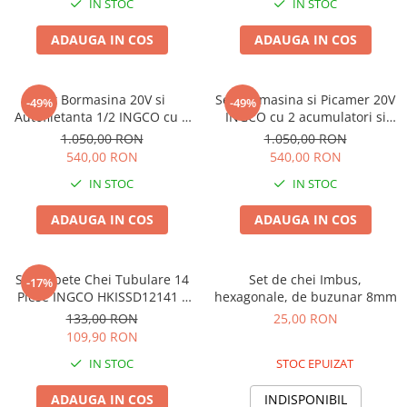
IN STOC
IN STOC
Seminte morcovi
ADAUGA IN COS
ADAUGA IN COS
Seminte pastarnac
Seminte plante aromatice
Seminte ridichi
Set Bormasina 20V si
Set Bormasina si Picamer 20V
-49%
-49%
Seminte rosii
Autofiletanta 1/2 INGCO cu 2
INGCO cu 2 acumulatori si
baterii si incarcator
geanta
Seminte salata
1.050,00 RON
1.050,00 RON
540,00 RON
540,00 RON
Seminte sfecla
Seminte telina
IN STOC
IN STOC
Seminte varza
ADAUGA IN COS
ADAUGA IN COS
Seminte Vinete
Seminte zucchini
Verdeturi
Set Capete Chei Tubulare 14
Set de chei Imbus,
-17%
Piese INGCO HKISSD12141 -
hexagonale, de buzunar 8mm
Seminte Legume Profesionale
Prindere 1/2 Inch
133,00 RON
25,00 RON
Seminte pentru germinare
109,90 RON
Seminte trifoi
IN STOC
STOC EPUIZAT
Pesticide
ADAUGA IN COS
INDISPONIBIL