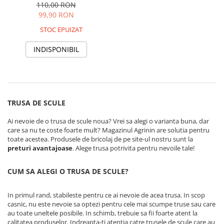
110,00 RON
Accesorii gard electric
99,90 RON
Accesorii irigat
STOC EPUIZAT
Araci/ Suporti plante
INDISPONIBIL
Candele / Rezerve / Lumanari
Carabine/ carlige
Diverse casa si gradina
Diverse depozitare
TRUSA DE SCULE
Echipament protectie gradina
Ai nevoie de o trusa de scule noua? Vrei sa alegi o varianta buna, dar
Fir/Ata de legat
care sa nu te coste foarte mult? Magazinul Agrinin are solutia pentru
toate acestea. Produsele de bricolaj de pe site-ul nostru sunt la
Foarfeci
preturi avantajoase
. Alege trusa potrivita pentru nevoile tale!
Furtun / banda / tub
CUM SA ALEGI O TRUSA DE SCULE?
Motofierastrau / Drujba
Pila motofierastrau / drujba
In primul rand, stabileste pentru ce ai nevoie de acea trusa. In scop
casnic, nu este nevoie sa optezi pentru cele mai scumpe truse sau care
Plantator
au toate uneltele posibile. In schimb, trebuie sa fii foarte atent la
Plasa de umbrire
calitatea produselor. Indreapta-ti atentia catre trusele de scule care au