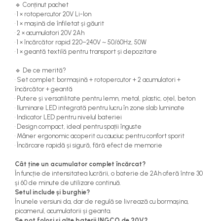
🔹 Conținut pachet
• 1 × rotopercutor 20V Li-Ion
• 1 × mașină de înfiletat și găurit
• 2 × acumulatori 20V 2Ah
• 1 × încărcător rapid 220–240V ~ 50/60Hz, 50W
• 1 × geantă textilă pentru transport și depozitare
🔹 De ce merită?
• Set complet: bormașină + rotopercutor + 2 acumulatori +
încărcător + geantă
• Putere și versatilitate pentru lemn, metal, plastic, oțel, beton
• Iluminare LED integrată pentru lucru în zone slab luminate
• Indicator LED pentru nivelul bateriei
• Design compact, ideal pentru spații înguste
• Mâner ergonomic acoperit cu cauciuc pentru confort sporit
• Încărcare rapidă și sigură, fără efect de memorie
Cât ține un acumulator complet încărcat?
În funcție de intensitatea lucrării, o baterie de 2Ah oferă între 30
și 60 de minute de utilizare continuă.
Setul include și burghie?
În unele versiuni da, dar de regulă se livrează cu bormașina,
picamerul, acumulatorii și geanta.
Se pot folosi și alte baterii INGCO de 20V?