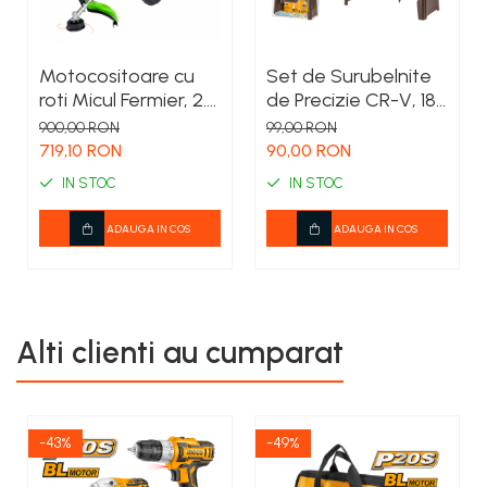
Motocositoare cu
Set de Surubelnite
roti Micul Fermier, 2.5
de Precizie CR-V, 18
CP, 52 CC, Motor 2
bucati cu suport –
900,00 RON
99,00 RON
Timpi, 3 Accesorii
INGCO
719,10 RON
90,00 RON
Incluse
IN STOC
IN STOC
ADAUGA IN COS
ADAUGA IN COS
Alti clienti au cumparat
-43%
-49%