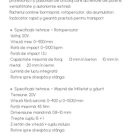
profesioniști și pasionații de bricolaj care au nevoie de putere,
versatilitate și autonomie extinsă.
Pachetul conține bormașină, rotopercutor, doi acumulatori,
încărcător rapid și geantă practică pentru transport.
🔹 Specificații tehnice – Rotopercutor
• Voltaj: 20V
• Viteză max: 0–900/min
• Rată de impact: 0–5100 bpm
• Forță de impact: 1.5J
• Capacitate maximă de foraj: • 13 mm în beton • 10 mm în
metal • 20 mm în lemn
• Lumină de lucru integrată
• Rotire spre dreapta și stânga
🔹 Specificații tehnice – Mașină de înfiletat și găurit
• Tensiune: 20V
• Viteză fără sarcină: 0–400 și 0–1500/min
• Forță maximă: 45 Nm
• Dimensiune mandrină: 0.8–10 mm
• Trepte cuplu: 15 + 1
• 2 setări de viteză + cuplu inclusiv
• Rotire spre dreapta și stânga