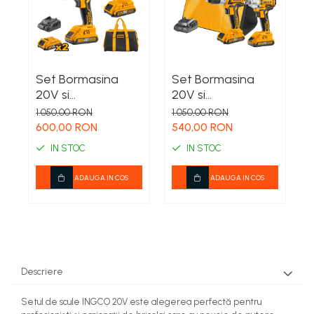
Set Bormasina
Set Bormasina
F
20V si
20V si
i
Autofiletanta 1/4
Autofiletanta 1/2
1.050,00 RON
1.050,00 RON
3
INGCO cu
INGCO cu 2 baterii
a
600,00 RON
540,00 RON
2
accesorii
si incarcator
IN STOC
IN STOC
ADAUGA IN COS
ADAUGA IN COS
Descriere
Setul de scule INGCO 20V este alegerea perfectă pentru