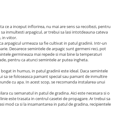
ata ce a inceput inflorirea, nu mai are sens sa recoltezi, pentru
 sa inmultesti arpagicul, ar trebui sa lasi intotdeauna cateva
 in viitor.
 arpagicul urmeaza sa fie cultivat in patul gradinii. Intr-un
uarie. Deoarece semintele de arpagic sunt germeni reci, pot
semintele germineaza mai repede si mai bine la temperaturi
rade, pentru ca atunci semintele ar putea ingheta.
, bogat in humus, in patul gradinii este ideal. Daca semintele
ebui sa se foloseasca pamant special sau pamant de inmultire
e inunde cu apa. In acest scop, se recomanda instalarea unui
lara cu semanatul in patul de gradina. Aici este necesara si o
linie este trasata in centrul casetei de propagare. Ar trebui sa
asi mod ca si la insamantarea in patul de gradina, recipientele