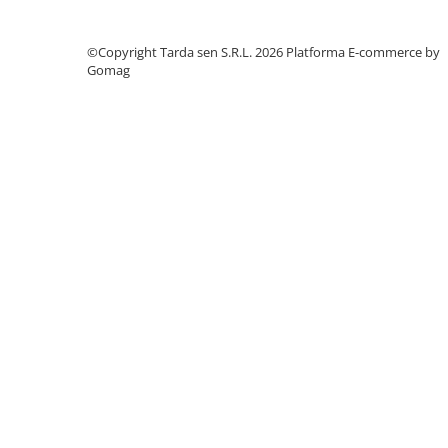
Chei fixe
Cleste
©Copyright Tarda sen S.R.L. 2026
Platforma E-commerce by
Colier / Faseta
Gomag
Consumabile motofierastrau
drujba
Demarouri drujba
Discuri debitare
Discuri motocoasa
Diverse
Feronerie si accesorii
Fierastraie manuale
Fire motocoasa
Flexuri si Polizoare
Gresor / Decalimetru
Hranitoare/ Adapatoare