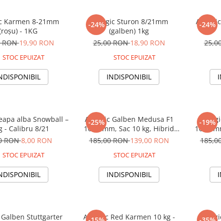
ic Karmen 8-21mm
Arpagic Sturon 8/21mm
Arpagic
-24%
-24%
(roșu) - 1KG
(galben) 1kg
0 RON
19,90 RON
25,00 RON
18,90 RON
25,0
STOC EPUIZAT
STOC EPUIZAT
NDISPONIBIL
INDISPONIBIL
eapa alba Snowball –
Arpagic Galben Medusa F1
Arpagi
-25%
-19%
 - Calibru 8/21
16/21mm, Sac 10 kg, Hibrid
16/21mm
Profesional cu Depozitare
Profesio
00 RON
8,00 RON
185,00 RON
139,00 RON
185,0
Indelungata, Klastorf
I
STOC EPUIZAT
STOC EPUIZAT
NDISPONIBIL
INDISPONIBIL
 Galben Stuttgarter
Arpagic Red Karmen 10 kg -
Arpagi
-15%
-35%