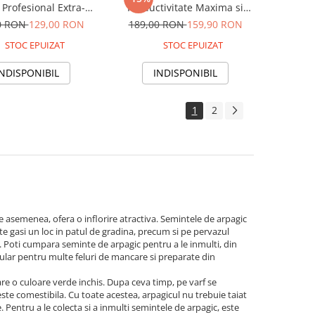
 Profesional Extra-
Productivitate Maxima si
u pentru Productii
Rezistenta Superioara la
0 RON
129,00 RON
189,00 RON
159,90 RON
Record
Depozitare
STOC EPUIZAT
STOC EPUIZAT
INDISPONIBIL
INDISPONIBIL
1
2
 asemenea, ofera o inflorire atractiva. Semintele de arpagic
ate gasi un loc in patul de gradina, precum si pe pervazul
nt. Poti cumpara seminte de arpagic pentru a le inmulti, din
pular pentru multe feluri de mancare si preparate din
are o culoare verde inchis. Dupa ceva timp, pe varf se
este comestibila. Cu toate acestea, arpagicul nu trebuie taiat
Pentru a le colecta si a inmulti semintele de arpagic, este