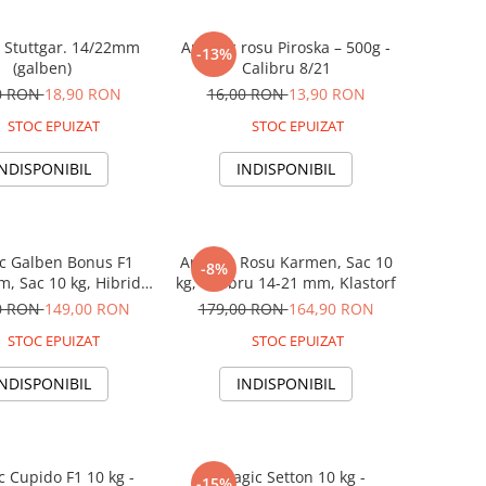
 Stuttgar. 14/22mm
Arpagic rosu Piroska – 500g -
-13%
(galben)
Calibru 8/21
0 RON
18,90 RON
16,00 RON
13,90 RON
STOC EPUIZAT
STOC EPUIZAT
INDISPONIBIL
INDISPONIBIL
c Galben Bonus F1
Arpagic Rosu Karmen, Sac 10
-8%
, Sac 10 kg, Hibrid
kg, Calibru 14-21 mm, Klastorf
nal de Productivitate
0 RON
149,00 RON
179,00 RON
164,90 RON
nalta, Klastorf
STOC EPUIZAT
STOC EPUIZAT
INDISPONIBIL
INDISPONIBIL
c Cupido F1 10 kg -
Arpagic Setton 10 kg -
-15%