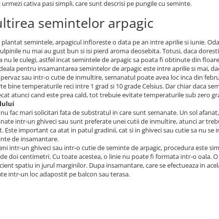
 urmezi cativa pasi simpli, care sunt descrisi pe pungile cu seminte.
ltirea semintelor arpagic
 plantat semintele, arpagicul infloreste o data pe an intre aprilie si iunie. Od
tulpinile nu mai au gust bun si isi pierd aroma deosebita. Totusi, daca doresti
sa nu le culegi, astfel incat semintele de arpagic sa poata fi obtinute din floare,
deala pentru insamantarea semintelor de arpagic este intre aprilie si mai, daca
 pervaz sau intr-o cutie de inmultire, semanatul poate avea loc inca din febr
rte bine temperaturile reci intre 1 grad si 10 grade Celsius. Dar chiar daca 
cat atunci cand este prea cald, tot trebuie evitate temperaturile sub zero g
lului
nu fac mari solicitari fata de substratul in care sunt semanate. Un sol afanat
ate intr-un ghiveci sau sunt preferate unei cutii de inmultire, atunci ar tr
. Este important ca atat in patul gradinii, cat si in ghiveci sau cutie sa nu s
inte de insamantare.
i intr-un ghiveci sau intr-o cutie de seminte de arpagic, procedura este simi
e doi centimetri. Cu toate acestea, o linie nu poate fi formata intr-o oala. O 
icient spatiu in jurul marginilor. Dupa insamantare, care se efectueaza in acel
te intr-un loc adapostit pe balcon sau terasa.