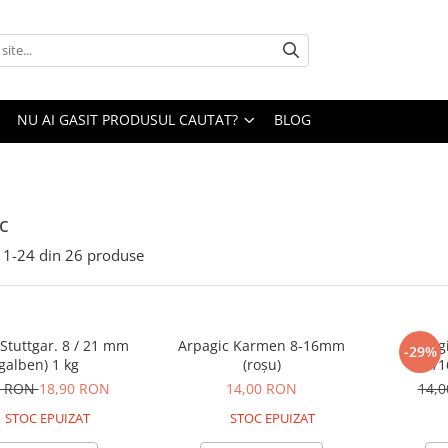
NU AI GASIT PRODUSUL CAUTAT?
BLOG
c
1-
24
din
26
produse
Stuttgar. 8 / 21 mm
Arpagic Karmen 8-16mm
Arpagi
-29%
(galben) 1 kg
(roșu)
8/1
0 RON
18,90 RON
14,00 RON
14,
STOC EPUIZAT
STOC EPUIZAT