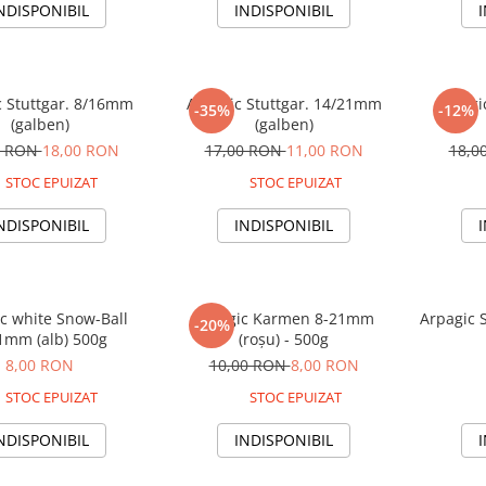
NDISPONIBIL
INDISPONIBIL
c Stuttgar. 8/16mm
Arpagic Stuttgar. 14/21mm
Arpagi
-35%
-12%
(galben)
(galben)
0 RON
18,00 RON
17,00 RON
11,00 RON
18,0
STOC EPUIZAT
STOC EPUIZAT
NDISPONIBIL
INDISPONIBIL
c white Snow-Ball
Arpagic Karmen 8-21mm
Arpagic 
-20%
1mm (alb) 500g
(roșu) - 500g
8,00 RON
10,00 RON
8,00 RON
STOC EPUIZAT
STOC EPUIZAT
NDISPONIBIL
INDISPONIBIL