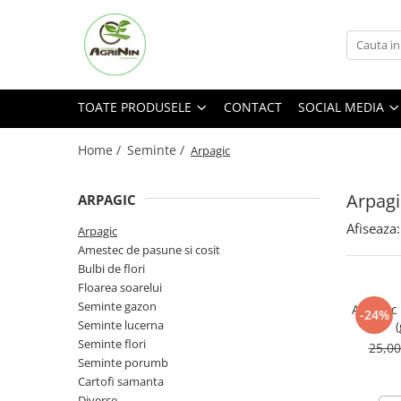
Toate Produsele
Social media
Nu ai gasit produsul cautat?
Seminte
Facebook
Cerere oferta
TOATE PRODUSELE
CONTACT
SOCIAL MEDIA
Arpagic
Instagram
Contact
TikTok
Amestec de pasune si cosit
Home /
Seminte /
Arpagic
Bulbi de flori
Arpagi
ARPAGIC
Floarea soarelui
Afiseaza:
Seminte gazon
Arpagic
Amestec de pasune si cosit
Seminte lucerna
Bulbi de flori
Seminte flori
Floarea soarelui
Seminte gazon
Arpagic 
Seminte porumb
-24%
Seminte lucerna
Seminte Porumb
Seminte flori
25,0
Seminte porumb
Semnte porumb zaharat
Cartofi samanta
Cartofi samanta
Diverse