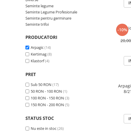
I
Diverse
Seminte legume
Seminte Legume Profesionale
Seminte legume
Seminte pentru germinare
Pepene
Seminte trifoi
Arpagi
-10%
Plante medicinale
PRODUCATORI
Seminte ardei
20,0
Seminte broccoli
Arpagic
(14)
Seminte castraveti
Kertimag
(8)
I
Seminte ceapa
Klastorf
(4)
Seminte conopida
PRET
Seminte de Gulii
Seminte de Leustean
Sub 50 RON
(17)
Arpagi
Seminte de Patrunjel
50 RON - 100 RON
(1)
8/2
100 RON - 150 RON
(3)
Seminte de praz
150 RON - 200 RON
(5)
Seminte dovleac decorativ
Seminte dovlecel / dovleac
STATUS STOC
I
Seminte fasole
Nu este in stoc
(26)
Seminte mazare