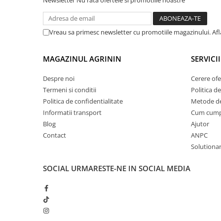
Newsletter
Nu rata ofertele si promotiile noastre
Plase plante
Pompa de apa curata/murdara
Vreau sa primesc newsletter cu promotiile magazinului. Af
Pompa de stropit
MAGAZINUL AGRININ
SERVICII
Raticide
Saci
Despre noi
Cerere ofe
Spray si intretinere
Termeni si conditii
Politica de
Politica de confidentialitate
Metode de
Vinificatie
Informatii transport
Cum cum
Lichidare STOC
Blog
Ajutor
Produse Bricolaj
Contact
ANPC
Acumulatori si Incarcatoare
Solutionare
Baros / Ciocan / Topor
SOCIAL
URMARESTE-NE IN SOCIAL MEDIA
Burghie
Cantare
Centuri/chingi