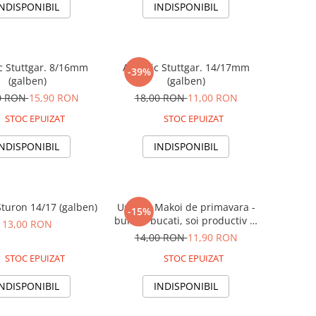
INDISPONIBIL
INDISPONIBIL
c Stuttgar. 8/16mm
Arpagic Stuttgar. 14/17mm
-39%
(galben)
(galben)
0 RON
15,90 RON
18,00 RON
11,00 RON
STOC EPUIZAT
STOC EPUIZAT
INDISPONIBIL
INDISPONIBIL
Sturon 14/17 (galben)
Usturoi Makoi de primavara -
-15%
bulbi 4 bucati, soi productiv si
13,00 RON
aromat
14,00 RON
11,90 RON
STOC EPUIZAT
STOC EPUIZAT
INDISPONIBIL
INDISPONIBIL