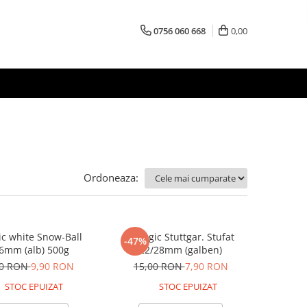
0756 060 668
0,00
Ordoneaza:
c white Snow-Ball
Arpagic Stuttgar. Stufat
-47%
6mm (alb) 500g
22/28mm (galben)
00 RON
9,90 RON
15,00 RON
7,90 RON
STOC EPUIZAT
STOC EPUIZAT