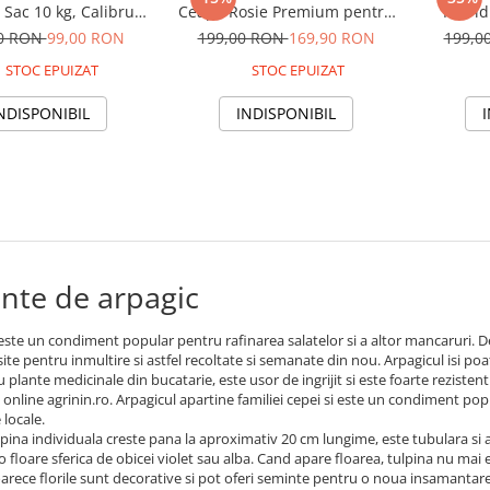
 Sac 10 kg, Calibru
Ceapa Rosie Premium pentru
Hibrid
21 mm, Klastorf
Productii Bogate si Rezistente
Timpuri
00 RON
99,00 RON
199,00 RON
169,90 RON
199,0
STOC EPUIZAT
STOC EPUIZAT
NDISPONIBIL
INDISPONIBIL
nte de arpagic
este un condiment popular pentru rafinarea salatelor si a altor mancaruri. De
osite pentru inmultire si astfel recoltate si semanate din nou. Arpagicul isi po
cu plante medicinale din bucatarie, este usor de ingrijit si este foarte reziste
online agrinin.ro. Arpagicul apartine familiei cepei si este un condiment po
 locale.
lpina individuala creste pana la aproximativ 20 cm lungime, este tubulara si 
 floare sferica de obicei violet sau alba. Cand apare floarea, tulpina nu mai 
rece florile sunt decorative si pot oferi seminte pentru o noua insamantare. 