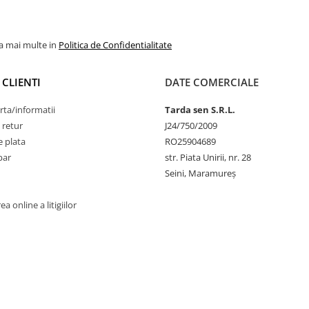
la mai multe in
Politica de Confidentialitate
 CLIENTI
DATE COMERCIALE
rta/informatii
Tarda sen S.R.L.
 retur
J24/750/2009
 plata
RO25904689
par
str. Piata Unirii, nr. 28
Seini, Maramureş
a online a litigiilor