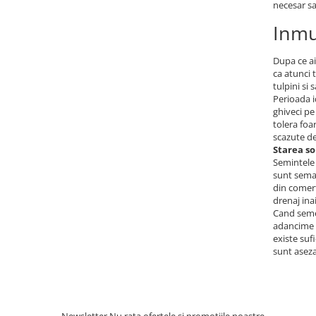
necesar sa
Accesorii gard electric
Inmu
Accesorii irigat
Araci/ Suporti plante
Dupa ce ai
Candele / Rezerve / Lumanari
ca atunci 
tulpini si 
Carabine/ carlige
Perioada i
ghiveci pe
Diverse casa si gradina
tolera foa
scazute de
Diverse depozitare
Starea so
Echipament protectie gradina
Semintele 
sunt seman
Fir/Ata de legat
din comert
drenaj ina
Foarfeci
Cand semen
Furtun / banda / tub
adancime d
existe suf
Motofierastrau / Drujba
sunt aseza
Pila motofierastrau / drujba
Plantator
Plasa de umbrire