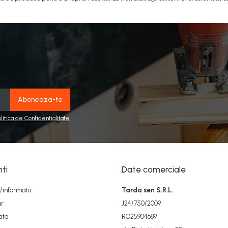
olitica de Confidentialitate
nti
Date comerciale
informatii
Tarda sen S.R.L.
ur
J24/750/2009
ata
RO25904689