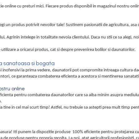
ie online cu preturi mici. Fiecare produs disponibil in magazinul nostru onli
alegi un produs potrivit nevoilor tale! Sustinem pasionatii de agricultura, asa
i, Agrinin intelege in totalitate nevoia clientului. Daca nu stii ce sa alegi, n
 utilizare a oricarui produs, cat si despre prevenirea bolilor si daunatorilor.
lta sanatoasa si bogata
i si inofensivi la prima vedere, daunatorii pot compromite intreaga cultura da
untori, ce garanteaza combaterea eficienta a acestora si mentinerea sanatatii
stru online
ia eficienta pentru combaterea daunatorilor care sa aiba minim asupra mediul
a.
tine in cel mai scurt timp! Astfel, nu trebuie sa astepti prea mult timp pe
 masura! Iti punem la dispozitie produse 100% eficiente pentru protejarea cul
a de produse pentru propria recolta. La noi, atat agricultorii profesionisti, c