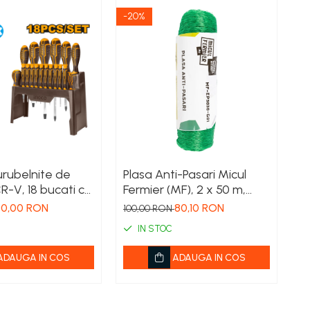
-20%
-1
urubelnite de
Plasa Anti-Pasari Micul
Pl
CR-V, 18 bucati cu
Fermier (MF), 2 x 50 m,
L
 INGCO
Model G01, Protectie Vita
P
90,00 RON
80,10 RON
100,00 RON
12
de Vie si Capsuni
Ca
IN STOC
ADAUGA IN COS
ADAUGA IN COS