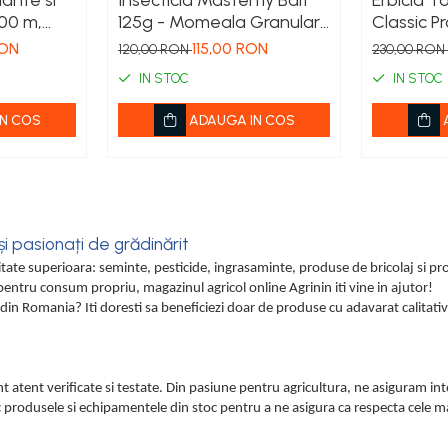
lante si
Insecticid Masterfly Bait
Erbicid T
100 m,
125g - Momeala Granulara
Classic Pr
ntru
pentru Combaterea
Sistemic 
RON
115,00 RON
120,00 RON
230,00 RON
ole
Rapida a Mustelor
pentru Bu
IN STOC
IN STOC
Radacina
N COS
ADAUGA IN COS
i pasionați de grădinărit
itate superioara: seminte, pesticide, ingrasaminte, produse de bricolaj si p
 pentru consum propriu, magazinul agricol online Agrinin iti vine in ajutor!
a din Romania? Iti doresti sa beneficiezi doar de produse cu adavarat calitativ
t atent verificate si testate. Din pasiune pentru agricultura, ne asiguram in
c produsele si echipamentele din stoc pentru a ne asigura ca respecta cele ma