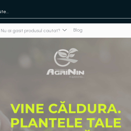
Blog
Nu ai gasit produsul cautat?