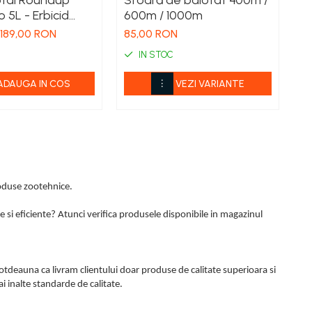
otal Roundup
Sfoară de balotat 400m /
Sp
o 5L - Erbicid
600m / 1000m
G
Neselectiv
an
189,00 RON
85,00 RON
55
ruieni cu
de
IN STOC
ADAUGA IN COS
VEZI VARIANTE
roduse zootehnice.
e si eficiente? Atunci verifica produsele disponibile in magazinul
totdeauna ca livram clientului doar produse de calitate superioara si
i inalte standarde de calitate.