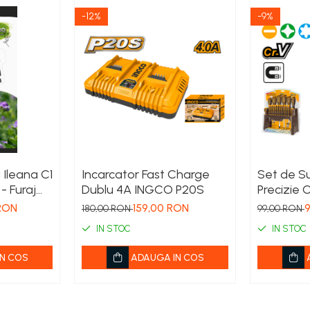
-12%
-9%
Ileana C1
Incarcator Fast Charge
Set de S
- Furaj
Dublu 4A INGCO P20S
Precizie 
a
suport –
RON
159,00 RON
180,00 RON
99,00 RON
IN STOC
IN STOC
N COS
ADAUGA IN COS