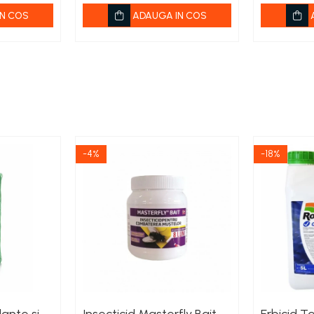
N COS
ADAUGA IN COS
-4%
-18%