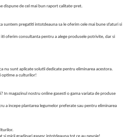
ne dispune de cel mai bun raport calitate-pret.
 ca suntem pregatiti intotdeauna sa le oferim cele mai bune sfaturi si
oi iti oferim consultanta pentru a alege produsele potrivite, dar si
ca nu sunt aplicate solutii dedicate pentru eliminarea acestora.
 optime a culturilor!
ui? In magazinul nostru online gasesti o gama variata de produse
ntru a incepe plantarea legumelor preferate sau pentru eliminarea
turilor.
at si micii gradinari gasesc intotdeauna tot ce au nevoie!