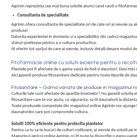
Acumulatori si Incarcatoare
Agrinin reprezinta cea mai buna solutie atunci cand cauti o fitofarmac
Baros / Ciocan / Topor
Consultanta de specialitate
Burghie
Agrinin ofera consultanta de specialitate ori de cate ori ai nevoie sa 
produse!
Cantare
Datorita experientei in domeniu si a specialistilor din cadrul magazinulu
sfaturi pretioase pentru a o cultura productiva.
Centuri/chingi
Iti oferim tot sprijul de care ai nevoie, inclusiv detalii despre modul de
Chei fixe
Fitofarmacie online cu solutii eiciente pentru o reco
Cleste
Plantele pot fi afectate de o gama vasta de boli si dauntori. Desi mic
Colier / Faseta
Aici gasesti produse fitosanitare dedicate pentru toate tipurile de da
Consumabile motofierastrau
Fitosanitare – Gama variata de produse in magazinul no
drujba
Culturile tale sunt afectate de aparitia insectelor? Nu gasesti solut
fitosanitare care te vor ajuta, cu siguranta, sa tii daunatorii la distant
Demarouri drujba
Toate produsele comandate din magazinul online Agrinin vor ajunge la 
Discuri debitare
daunatorilor care pot compromite cultura.
Discuri motocoasa
Solutii 100% eficiente pentru protectia plantelor
Pentru ca tu sa te bucuri de culturi roditoare, ai nevoie de solutii pe
Diverse
Magazinul agricol online Agrinin.ro iti pune la dispozitie o gama variat