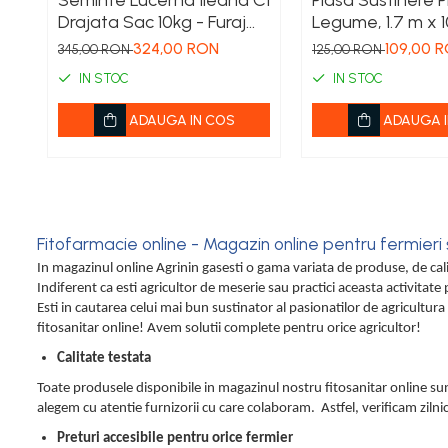
Seminte Lucerna Ileana C1
Plasa Sustinere P
Furtun / banda / tub
Drajata Sac 10kg - Furaj
Legume, 1.7 m x 
Premium de Inalta
Profesionala, pe
Motofierastrau / Drujba
324,00 RON
109,00 
345,00 RON
125,00 RON
Productivitate
Castraveti si Fas
Pila motofierastrau / drujba
IN STOC
IN STOC
Plantator
ADAUGA IN COS
ADAUGA I
Plasa de umbrire
Plase plante
Pompa de apa curata/murdara
Fitofarmacie online - Magazin online pentru fermieri ș
Pompa de stropit
In magazinul online Agrinin gasesti o gama variata de produse, de cal
Raticide
Indiferent ca esti agricultor de meserie sau practici aceasta activitate
Esti in cautarea celui mai bun sustinator al pasionatilor de agricultur
Saci
fitosanitar online! Avem solutii complete pentru orice agricultor!
Spray si intretinere
Calitate testata
Vinificatie
Toate produsele disponibile in magazinul nostru fitosanitar online sun
Lichidare STOC
alegem cu atentie furnizorii cu care colaboram. Astfel, verificam zilni
Produse Bricolaj
Preturi accesibile pentru orice fermier