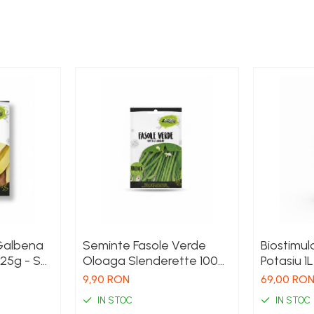
Galbena
Seminte Fasole Verde
Biostimul
25g - Soi
Oloaga Slenderette 100g
Potasiu 1
oarte
- Soi Premium Fara Ate si
Ingrasama
9,90 RON
69,00 RO
Pastai Fine Gourmet
Profesion
IN STOC
IN STOC
Coacere 