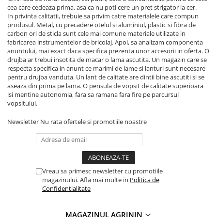
cea care cedeaza prima, asa ca nu poti cere un pret strigator la cer.
In privinta calitatii, trebuie sa privim catre materialele care compun
produsul. Metal, cu precadere otelul si aluminiul, plastic si fibra de
carbon ori de sticla sunt cele mai comune materiale utilizate in
fabricarea instrumentelor de bricolaj. Apoi, sa analizam componenta
anuntului, mai exact daca specifica prezenta unor accesorii in oferta. O
drujba ar trebui insotita de macar o lama ascutita. Un magazin care se
respecta specifica in anunt ce marimi de lame si lanturi sunt necesare
pentru drujba vanduta. Un lant de calitate are dintii bine ascutiti si se
aseaza din prima pe lama. O pensula de vopsit de calitate superioara
isi mentine autonomia, fara sa ramana fara fire pe parcursul
vopsitului.
Newsletter
Nu rata ofertele si promotiile noastre
Vreau sa primesc newsletter cu promotiile
magazinului. Afla mai multe in
Politica de
Confidentialitate
MAGAZINUL AGRININ