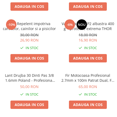
Seminte pastarnac
Patent
ADAUGA IN COS
ADAUGA IN COS
Seminte plante aromatice
Rulete masurat
Seminte ridichi
Sape/ Cazmale/ Lopeti
Seminte rosii
Bros Repelent impotriva
Vaselina litiu EP2 albastra 400
-10%
-6%
NOU
cartitelor, cainilor si a pisicilor
Scule de mana
g – protectie extrema THOR
Seminte salata
30,00 RON
18,00 RON
Seminte sfecla
Scule electrice
26,90 RON
16,90 RON
Seminte telina
Set chei combinate
IN STOC
IN STOC
Seminte varza
Surubelnite
Seminte Vinete
ADAUGA IN COS
ADAUGA IN COS
Suruburi
Seminte zucchini
Truse /set scule
Verdeturi
Lant Drujba 30 Dinti Pas 3/8
Fir Motocoasa Profesional
Seminte Legume Profesionale
1.6mm Poland - Profesional
2.7mm x 100m Patrat Dual, Fir
pentru Lemn Tare
Trimer Bicomponent pentru
Seminte pentru germinare
50,00 RON
65,00 RON
Buruieni Groase
Seminte trifoi
IN STOC
IN STOC
ADAUGA IN COS
ADAUGA IN COS