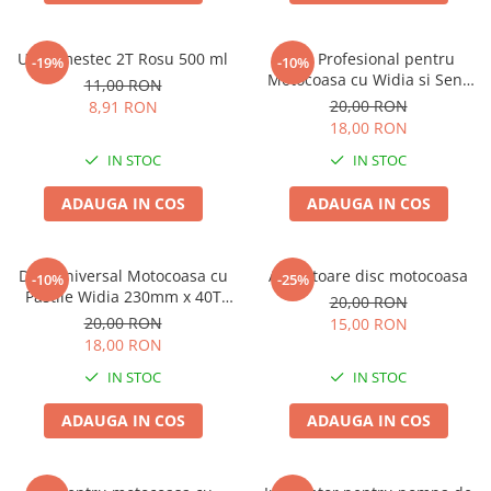
Ulei amestec 2T Rosu 500 ml
Disc Profesional pentru
-19%
-10%
Motocoasa cu Widia si Sens
11,00 RON
Dublu 40T, Cutit Circular
20,00 RON
8,91 RON
Reversibil Defrisare Arbusti
18,00 RON
IN STOC
IN STOC
ADAUGA IN COS
ADAUGA IN COS
Disc Universal Motocoasa cu
Aparatoare disc motocoasa
-10%
-25%
Pastile Widia 230mm x 40T
20,00 RON
Galben, Cutit Circular de
20,00 RON
15,00 RON
Defrisare Iarba si Arbusti
18,00 RON
IN STOC
IN STOC
ADAUGA IN COS
ADAUGA IN COS