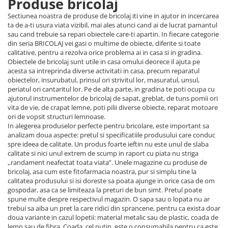
Produse bricolaj
Sectiunea noastra de produse de bricolaj iti vine in ajutor in incercarea
ta de a-ti usura viata vizibil, mai ales atunci cand ai de lucrat pamantul
sau cand trebuie sa repari obiectele care-ti apartin. In fiecare categorie
din seria BRICOLAJ vei gasi o multime de obiecte, diferite si toate
calitative, pentru a rezolva orice problema ai in casa si in gradina.
Obiectele de bricolaj sunt utile in casa omului deorece il ajuta pe
acesta sa intreprinda diverse activitati in casa, precum reparatul
obiectelor, insurubatul, prinsul ori strivitul lor, masuratul, unsul,
periatul ori cantaritul lor. Pe de alta parte, in gradina te poti ocupa cu
ajutorul instrumentelor de bricolaj de sapat, greblat, de tuns pomii ori
vita de vie, de crapat lemne, poti pilii diverse obiecte, reparat motoare
ori de vopsit structuri lemnoase.
In alegerea produselor perfecte pentru bricolare, este important sa
analizam doua aspecte: pretul si specificatiile produsului care conduc
spre ideea de calitate. Un produs foarte ieftin nu este unul de slaba
calitate si nici unul extrem de scump in raport cu piata nu striga
,,randament neafectat toata viata”. Unele magazine cu produse de
bricolaj, asa cum este fitofarmacia noastra, pur si simplu tine la
calitatea produsului si isi doreste sa poata ajunge in orice casa de om
gospodar, asa ca se limiteaza la preturi de bun simt. Pretul poate
spune multe despre respectivul magazin. O sapa sau o lopata nu ar
trebui sa aiba un pret la care ridici din sprancene, pentru ca exista doar
doua variante in cazul lopetii: material metalic sau de plastic, coada de
lemn sau de fibra. Coada, cel putin, este o consumabila pentru ca este