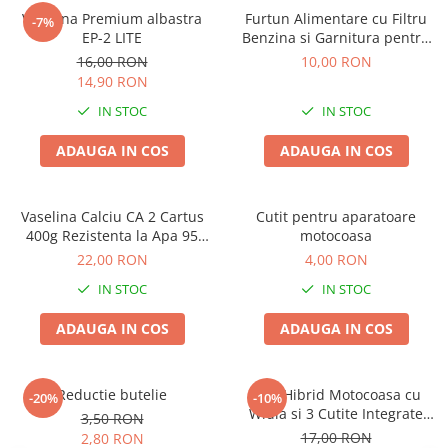
Vaselina Premium albastra
Furtun Alimentare cu Filtru
-7%
EP-2 LITE
Benzina si Garnitura pentru
Motocositoare, Micul Fermier,
16,00 RON
10,00 RON
1 buc
14,90 RON
IN STOC
IN STOC
ADAUGA IN COS
ADAUGA IN COS
Vaselina Calciu CA 2 Cartus
Cutit pentru aparatoare
400g Rezistenta la Apa 95
motocoasa
Grade - Unsoare Lubrifiere
22,00 RON
4,00 RON
Utilaje
IN STOC
IN STOC
ADAUGA IN COS
ADAUGA IN COS
Reductie butelie
Disc Hibrid Motocoasa cu
-20%
-10%
Widia si 3 Cutite Integrate
3,50 RON
40T, Disc Profesional pentru
17,00 RON
2,80 RON