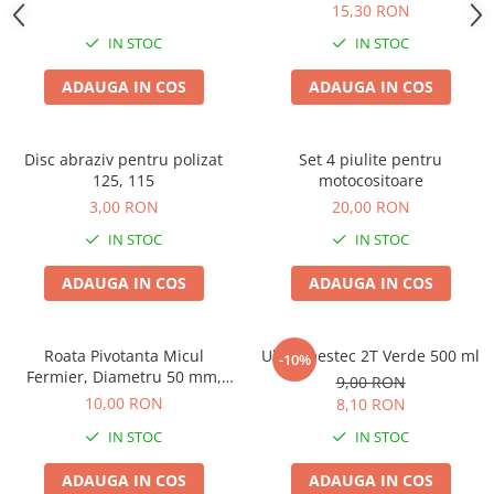
Defrisare si Maruntire
15,30 RON
IN STOC
IN STOC
ADAUGA IN COS
ADAUGA IN COS
Disc abraziv pentru polizat
Set 4 piulite pentru
125, 115
motocositoare
3,00 RON
20,00 RON
IN STOC
IN STOC
ADAUGA IN COS
ADAUGA IN COS
Roata Pivotanta Micul
Ulei amestec 2T Verde 500 ml
-10%
Fermier, Diametru 50 mm,
9,00 RON
Placa de Fixare, pentru
10,00 RON
8,10 RON
Carucioare si Mobilier
IN STOC
IN STOC
ADAUGA IN COS
ADAUGA IN COS