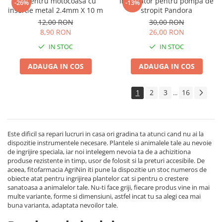
Fir pentru motocoasa cu
Incarcator pentru pompa de
-26%
-13%
insertie metal 2.4mm X 10 m
stropit Pandora
12,00 RON
30,00 RON
8,90 RON
26,00 RON
IN STOC
IN STOC
ADAUGA IN COS
ADAUGA IN COS
1
2
3
16
...
Este dificil sa repari lucruri in casa ori gradina ta atunci cand nu ai la
dispozitie instrumentele necesare. Plantele si animalele tale au nevoie
de ingrijire speciala, iar noi intelegem nevoia ta de a achizitiona
produse rezistente in timp, usor de folosit si la preturi accesibile. De
aceea, fitofarmacia AgriNin iti pune la dispozitie un stoc numeros de
obiecte atat pentru ingrijirea plantelor cat si pentru o crestere
sanatoasa a animalelor tale. Nu-ti face griji, fiecare produs vine in mai
multe variante, forme si dimensiuni, astfel incat tu sa alegi cea mai
buna varianta, adaptata nevoilor tale.