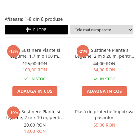
Diverse
Seminte legume
Afiseaza:
1-
8
din
8
produse
Pepene
FILTRE
Plante medicinale
Seminte ardei
Seminte broccoli
Plasa Sustinere Plante si
Plasa Sustinere Plante si
-13%
-21%
Legume, 1.7 m x 100 m,
Legume, 2 m x 20 m, pentru
Seminte castraveti
Profesionala, pentru
Castraveti, Mazare si Fasole
125,00 RON
44,00 RON
Seminte ceapa
Castraveti si Fasole
Urcatoare
109,00 RON
34,90 RON
Seminte conopida
IN STOC
IN STOC
Seminte de Gulii
Seminte de Leustean
ADAUGA IN COS
ADAUGA IN COS
Seminte de Patrunjel
Seminte de praz
Plasa Sustinere Plante si
Plasă de protecție împotriva
-10%
Seminte dovleac decorativ
Legume, 2 m x 10 m, pentru
păsărilor
Seminte dovlecel / dovleac
Castraveti, Fasole si Flori
20,00 RON
65,00 RON
Seminte fasole
Urcatoare
18,00 RON
Seminte mazare