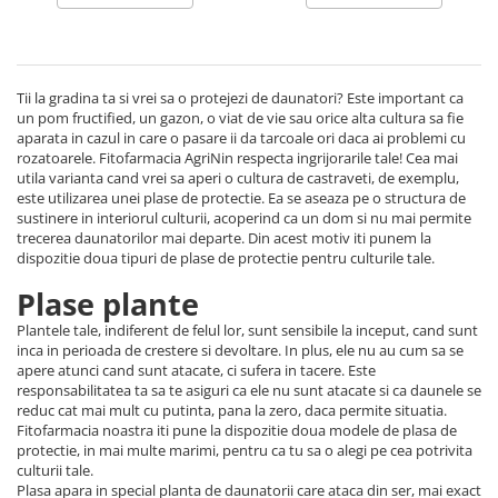
Adjuvant
BIO
Diverse
Tii la gradina ta si vrei sa o protejezi de daunatori? Este important ca
Erbicid
un pom fructified, un gazon, o viat de vie sau orice alta cultura sa fie
aparata in cazul in care o pasare ii da tarcoale ori daca ai problemi cu
Fungicid
rozatoarele. Fitofarmacia AgriNin respecta ingrijorarile tale! Cea mai
Insecticid
utila varianta cand vrei sa aperi o cultura de castraveti, de exemplu,
este utilizarea unei plase de protectie. Ea se aseaza pe o structura de
Tratamente repaus vegetativ
sustinere in interiorul culturii, acoperind ca un dom si nu mai permite
trecerea daunatorilor mai departe. Din acest motiv iti punem la
Ingrasaminte plante
dispozitie doua tipuri de plase de protectie pentru culturile tale.
Ingrasaminte plante
Plase plante
Ingrasaminte plante - CUTIE / KG
Plantele tale, indiferent de felul lor, sunt sensibile la inceput, cand sunt
Ingrasaminte plante - ECOLOGICE
inca in perioada de crestere si devoltare. In plus, ele nu au cum sa se
apere atunci cand sunt atacate, ci sufera in tacere. Este
Ingrasaminte plante - FLORI
responsabilitatea ta sa te asiguri ca ele nu sunt atacate si ca daunele se
reduc cat mai mult cu putinta, pana la zero, daca permite situatia.
Ingrasaminte plante - FLORI - GEL
Fitofarmacia noastra iti pune la dispozitie doua modele de plasa de
Casa, Gradina
protectie, in mai multe marimi, pentru ca tu sa o alegi pe cea potrivita
culturii tale.
Accesorii agricole
Plasa apara in special planta de daunatorii care ataca din ser, mai exact