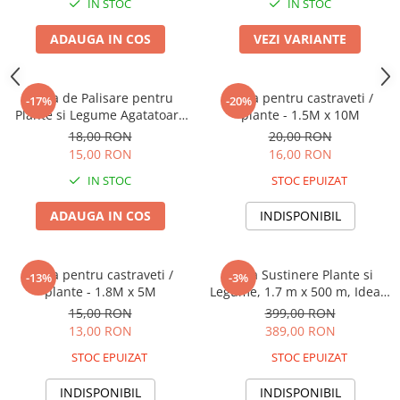
IN STOC
IN STOC
Seminte morcovi
ADAUGA IN COS
VEZI VARIANTE
Seminte pastarnac
Seminte plante aromatice
Seminte ridichi
Plasa de Palisare pentru
Plasa pentru castraveti /
-17%
-20%
Seminte rosii
Plante si Legume Agatatoare
plante - 1.5M x 10M
1.7 x 5m, Plasa Sustinere
Seminte salata
18,00 RON
20,00 RON
Castraveti si Fasole
15,00 RON
16,00 RON
Seminte sfecla
Seminte telina
IN STOC
STOC EPUIZAT
Seminte varza
ADAUGA IN COS
INDISPONIBIL
Seminte Vinete
Seminte zucchini
Verdeturi
Plasa pentru castraveti /
Plasa Sustinere Plante si
-13%
-3%
plante - 1.8M x 5M
Legume, 1.7 m x 500 m, Ideala
Seminte Legume Profesionale
pentru Castraveti, Mazare si
15,00 RON
399,00 RON
Seminte pentru germinare
Fasole
13,00 RON
389,00 RON
Seminte trifoi
STOC EPUIZAT
STOC EPUIZAT
Pesticide
INDISPONIBIL
INDISPONIBIL