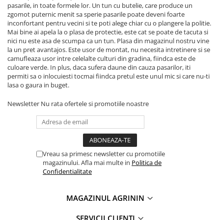
Accesorii gard electric
pasarile, in toate formele lor. Un tun cu butelie, care produce un
zgomot puternic menit sa sperie pasarile poate deveni foarte
Accesorii irigat
inconfortant pentru vecini si te poti alege chiar cu o plangere la politie.
Mai bine ai apela la o plasa de protectie, este cat se poate de tacuta si
Araci/ Suporti plante
nici nu este asa de scumpa ca un tun. Plasa din magazinul nostru vine
la un pret avantajos. Este usor de montat, nu necesita intretinere si se
Candele / Rezerve / Lumanari
camufleaza usor intre celelalte culturi din gradina, fiindca este de
Carabine/ carlige
culoare verde. In plus, daca sufera daune din cauza pasarilor, iti
permiti sa o inlocuiesti tocmai fiindca pretul este unul mic si care nu-ti
Diverse casa si gradina
lasa o gaura in buget.
Diverse depozitare
Newsletter
Nu rata ofertele si promotiile noastre
Echipament protectie gradina
Fir/Ata de legat
Foarfeci
Vreau sa primesc newsletter cu promotiile
Furtun / banda / tub
magazinului. Afla mai multe in
Politica de
Confidentialitate
Motofierastrau / Drujba
Pila motofierastrau / drujba
MAGAZINUL AGRININ
Plantator
SERVICII CLIENTI
Plasa de umbrire