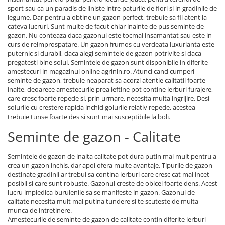
Accesorii gard electric
sport sau ca un paradis de liniste intre paturile de flori si in gradinile de
legume. Dar pentru a obtine un gazon perfect, trebuie sa fii atent la
Accesorii irigat
cateva lucruri. Sunt multe de facut chiar inainte de pus seminte de
gazon. Nu conteaza daca gazonul este tocmai insamantat sau este in
Araci/ Suporti plante
curs de reimprospatare. Un gazon frumos cu verdeata luxurianta este
Candele / Rezerve / Lumanari
puternic si durabil, daca alegi semintele de gazon potrivite si daca
pregatesti bine solul. Semintele de gazon sunt disponibile in diferite
Carabine/ carlige
amestecuri in magazinul online agrinin.ro. Atunci cand cumperi
seminte de gazon, trebuie neaparat sa acorzi atentie calitatii foarte
Diverse casa si gradina
inalte, deoarece amestecurile prea ieftine pot contine ierburi furajere,
Diverse depozitare
care cresc foarte repede si, prin urmare, necesita multa ingrijire. Desi
soiurile cu crestere rapida inchid golurile relativ repede, acestea
Echipament protectie gradina
trebuie tunse foarte des si sunt mai susceptibile la boli.
Fir/Ata de legat
Seminte de gazon - Calitate
Foarfeci
Semintele de gazon de inalta calitate pot dura putin mai mult pentru a
Furtun / banda / tub
crea un gazon inchis, dar apoi ofera multe avantaje. Tipurile de gazon
destinate gradinii ar trebui sa contina ierburi care cresc cat mai incet
Motofierastrau / Drujba
posibil si care sunt robuste. Gazonul creste de obicei foarte dens. Acest
Pila motofierastrau / drujba
lucru impiedica buruienile sa se manifeste in gazon. Gazonul de
calitate necesita mult mai putina tundere si te scuteste de multa
Plantator
munca de intretinere.
Amestecurile de seminte de gazon de calitate contin diferite ierburi
Plasa de umbrire