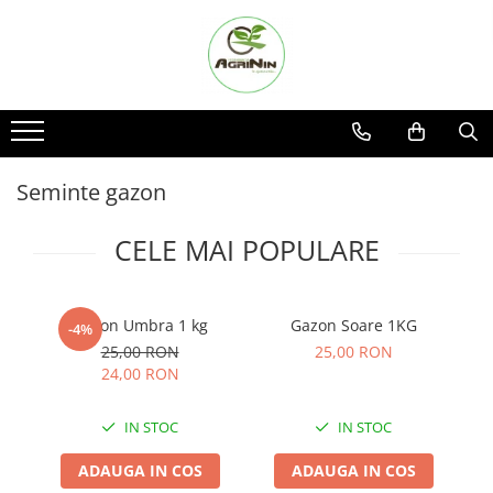
Toate Produsele
Social media
Nu ai gasit produsul cautat?
Seminte
Facebook
Cerere oferta
Arpagic
Instagram
Contact
TikTok
Amestec de pasune si cosit
Seminte gazon
Bulbi de flori
CELE MAI POPULARE
Floarea soarelui
Seminte gazon
Seminte lucerna
Gazon Umbra 1 kg
Gazon Soare 1KG
-4%
Seminte flori
25,00 RON
25,00 RON
24,00 RON
Seminte porumb
Seminte Porumb
IN STOC
IN STOC
Semnte porumb zaharat
ADAUGA IN COS
ADAUGA IN COS
Cartofi samanta