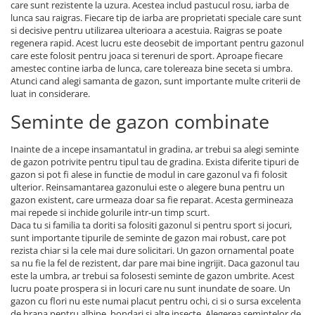
care sunt rezistente la uzura. Acestea includ pastucul rosu, iarba de
lunca sau raigras. Fiecare tip de iarba are proprietati speciale care sunt
Plase plante
si decisive pentru utilizarea ulterioara a acestuia. Raigras se poate
Pompa de apa curata/murdara
regenera rapid. Acest lucru este deosebit de important pentru gazonul
care este folosit pentru joaca si terenuri de sport. Aproape fiecare
Pompa de stropit
amestec contine iarba de lunca, care tolereaza bine seceta si umbra.
Atunci cand alegi samanta de gazon, sunt importante multe criterii de
Raticide
luat in considerare.
Saci
Seminte de gazon combinate
Spray si intretinere
Inainte de a incepe insamantatul in gradina, ar trebui sa alegi seminte
Vinificatie
de gazon potrivite pentru tipul tau de gradina. Exista diferite tipuri de
Lichidare STOC
gazon si pot fi alese in functie de modul in care gazonul va fi folosit
ulterior. Reinsamantarea gazonului este o alegere buna pentru un
Produse Bricolaj
gazon existent, care urmeaza doar sa fie reparat. Acesta germineaza
Acumulatori si Incarcatoare
mai repede si inchide golurile intr-un timp scurt.
Daca tu si familia ta doriti sa folositi gazonul si pentru sport si jocuri,
Baros / Ciocan / Topor
sunt importante tipurile de seminte de gazon mai robust, care pot
rezista chiar si la cele mai dure solicitari. Un gazon ornamental poate
Burghie
sa nu fie la fel de rezistent, dar pare mai bine ingrijit. Daca gazonul tau
Cantare
este la umbra, ar trebui sa folosesti seminte de gazon umbrite. Acest
lucru poate prospera si in locuri care nu sunt inundate de soare. Un
Centuri/chingi
gazon cu flori nu este numai placut pentru ochi, ci si o sursa excelenta
de hrana pentru albine, bondari si alte insecte. Alegerea semintelor de