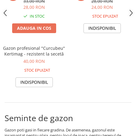
Adjuvant
33,00 RON
28,00 RON
28,00 RON
24,00 RON
BIO
IN STOC
STOC EPUIZAT
Diverse
ADAUGA IN COS
INDISPONIBIL
Erbicid
Fungicid
Gazon profesional "Curcubeu"
Insecticid
Kertimag - rezistent la secetă
Tratamente repaus vegetativ
40,00 RON
Ingrasaminte plante
STOC EPUIZAT
Ingrasaminte plante
INDISPONIBIL
Ingrasaminte plante - CUTIE / KG
Ingrasaminte plante - ECOLOGICE
Ingrasaminte plante - FLORI
Ingrasaminte plante - FLORI - GEL
Seminte de gazon
Casa, Gradina
Accesorii agricole
Gazon poti gasi in fiecare gradina. De asemenea, gazonul este
insamantat pentru plaja, pentru locul de joaca, pentru terenul de