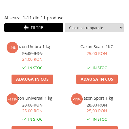
Diverse
Seminte legume
Afiseaza:
1-
11
din
11
produse
Pepene
FILTRE
Plante medicinale
Seminte ardei
Seminte broccoli
Gazon Umbra 1 kg
Gazon Soare 1KG
-4%
Seminte castraveti
25,00 RON
25,00 RON
24,00 RON
Seminte ceapa
Seminte conopida
IN STOC
IN STOC
Seminte de Gulii
ADAUGA IN COS
ADAUGA IN COS
Seminte de Leustean
Seminte de Patrunjel
Seminte de praz
Gazon Universal 1 kg
Gazon Sport 1 kg
-11%
-11%
Seminte dovleac decorativ
28,00 RON
28,00 RON
25,00 RON
25,00 RON
Seminte dovlecel / dovleac
IN STOC
IN STOC
Seminte fasole
Seminte mazare