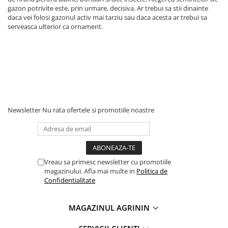
Chei fixe
gazon potrivite este, prin urmare, decisiva. Ar trebui sa stii dinainte
Cleste
daca vei folosi gazonul activ mai tarziu sau daca acesta ar trebui sa
serveasca ulterior ca ornament.
Colier / Faseta
Consumabile motofierastrau
drujba
Demarouri drujba
Discuri debitare
Discuri motocoasa
Newsletter
Nu rata ofertele si promotiile noastre
Diverse
Feronerie si accesorii
Fierastraie manuale
Vreau sa primesc newsletter cu promotiile
Fire motocoasa
magazinului. Afla mai multe in
Politica de
Confidentialitate
Flexuri si Polizoare
Gresor / Decalimetru
MAGAZINUL AGRININ
Hranitoare/ Adapatoare