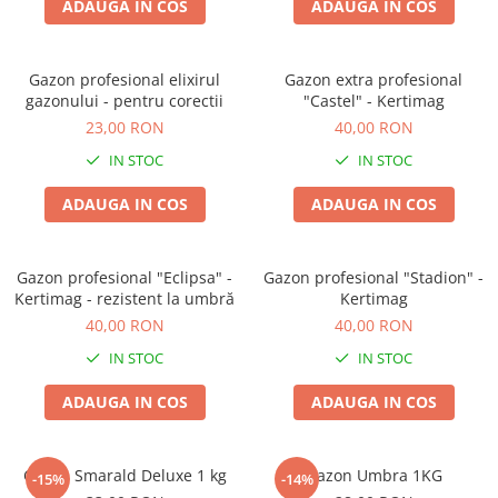
ADAUGA IN COS
ADAUGA IN COS
Seminte morcovi
Seminte pastarnac
Gazon profesional elixirul
Gazon extra profesional
Seminte plante aromatice
gazonului - pentru corectii
"Castel" - Kertimag
Seminte ridichi
23,00 RON
40,00 RON
Seminte rosii
IN STOC
IN STOC
Seminte salata
Seminte sfecla
ADAUGA IN COS
ADAUGA IN COS
Seminte telina
Seminte varza
Gazon profesional "Eclipsa" -
Gazon profesional "Stadion" -
Seminte Vinete
Kertimag - rezistent la umbră
Kertimag
Seminte zucchini
40,00 RON
40,00 RON
Verdeturi
IN STOC
IN STOC
Seminte Legume Profesionale
ADAUGA IN COS
ADAUGA IN COS
Seminte pentru germinare
Seminte trifoi
Pesticide
Gazon Smarald Deluxe 1 kg
Gazon Umbra 1KG
-15%
-14%