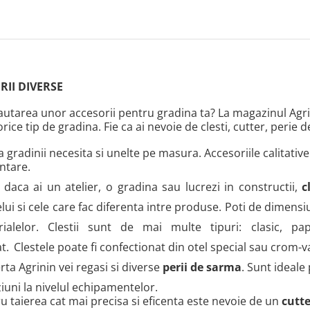
RII DIVERSE
cautarea unor accesorii pentru gradina ta? La magazinul Agrin
rice tip de gradina. Fie ca ai nevoie de clesti, cutter, perie d
ea gradinii necesita si unelte pe masura. Accesoriile calitative
ntare.
 daca ai un atelier, o gradina sau lucrezi in constructii,
c
elui si cele care fac diferenta intre produse. Poti de dimensiu
rialelor. Clestii sunt de mai multe tipuri: clasic, pap
t.
Clestele poate fi confectionat din otel special sau crom-
erta Agrinin vei regasi si diverse
perii de sarma
. Sunt ideale 
iuni la nivelul echipamentelor.
u taierea cat mai precisa si eficenta este nevoie de un
cutt