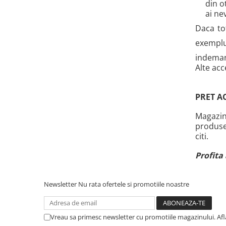
din o
ai ne
Plase plante
Daca to
Pompa de apa curata/murdara
exemplu
Pompa de stropit
indemana
Raticide
Alte acc
Saci
Spray si intretinere
PRET A
Vinificatie
Magazin
Lichidare STOC
produsel
citi.
Produse Bricolaj
Acumulatori si Incarcatoare
Profita
Baros / Ciocan / Topor
Burghie
Newsletter
Nu rata ofertele si promotiile noastre
Cantare
Centuri/chingi
Vreau sa primesc newsletter cu promotiile magazinului. Af