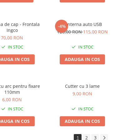
a de cap - Frontala
Lanterna auto USB
-4%
Ingco
120,00 RON
115,00 RON
70,00 RON
IN STOC
IN STOC
AUGA IN COS
ADAUGA IN COS
u arc pentru fixare
Cutter cu 3 lame
110mm
9,00 RON
6,00 RON
IN STOC
IN STOC
AUGA IN COS
ADAUGA IN COS
1
2
3