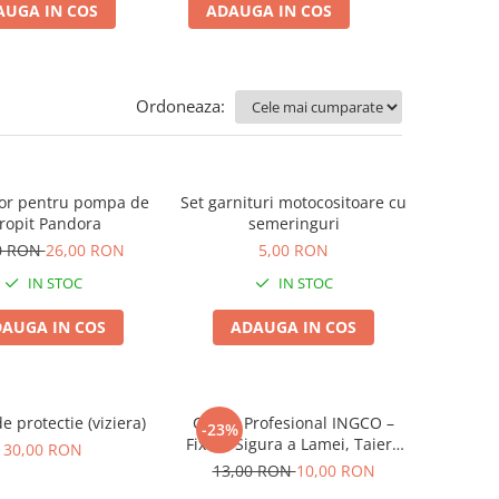
AUGA IN COS
ADAUGA IN COS
ADAUGA
Ordoneaza:
tor pentru pompa de
Set garnituri motocositoare cu
tropit Pandora
semeringuri
0 RON
26,00 RON
5,00 RON
IN STOC
IN STOC
AUGA IN COS
ADAUGA IN COS
 protectie (viziera)
Cutter Profesional INGCO –
-23%
Fixare Sigura a Lamei, Taiere
30,00 RON
Precisa
13,00 RON
10,00 RON