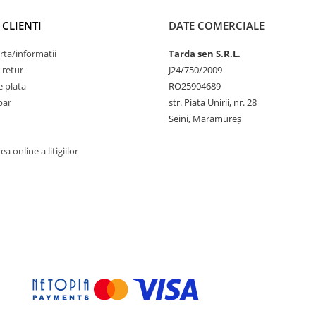
 CLIENTI
DATE COMERCIALE
rta/informatii
Tarda sen S.R.L.
 retur
J24/750/2009
 plata
RO25904689
par
str. Piata Unirii, nr. 28
Seini, Maramureş
a online a litigiilor