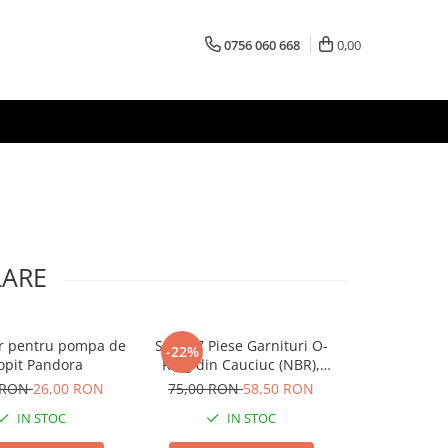
0756 060 668
0,00
LARE
or pentru pompa de
Set 407 Piese Garnituri O-
Perie de S
-22%
-31%
opit Pandora
Ring din Cauciuc (NBR),
270mm INGC
Trusa Universala pentru
- Maner 
 RON
26,00 RON
75,00 RON
58,50 RON
13,00 R
Instalatii si Mecanica
IN STOC
IN STOC
I