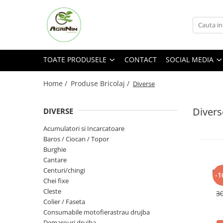
Toate Produsele
Social media
Nu ai gasit produsul cautat?
Seminte
Facebook
Cerere oferta
TOATE PRODUSELE
CONTACT
SOCIAL MEDIA
Arpagic
Instagram
Contact
TikTok
Amestec de pasune si cosit
Home /
Produse Bricolaj /
Diverse
Bulbi de flori
Divers
DIVERSE
Floarea soarelui
Seminte gazon
Acumulatori si Incarcatoare
Baros / Ciocan / Topor
Seminte lucerna
Burghie
Seminte flori
Cantare
Centuri/chingi
Bro
Seminte porumb
-1
Chei fixe
ca
Seminte Porumb
Cleste
3
Colier / Faseta
Semnte porumb zaharat
Consumabile motofierastrau drujba
Cartofi samanta
Demarouri drujba