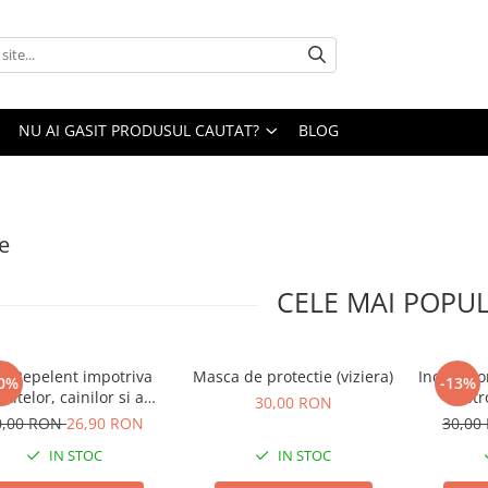
NU AI GASIT PRODUSUL CAUTAT?
BLOG
e
CELE MAI POPU
s Repelent impotriva
Masca de protectie (viziera)
Incarcat
0%
-13%
rtitelor, cainilor si a
str
30,00 RON
pisicilor
0,00 RON
26,90 RON
30,00
IN STOC
IN STOC