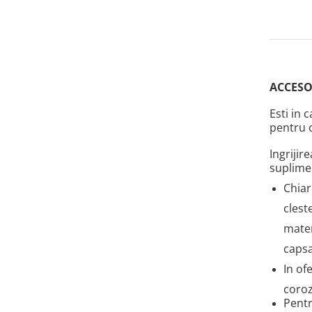
Accesorii gard electric
Accesorii irigat
Araci/ Suporti plante
Candele / Rezerve / Lumanari
ACCESO
Carabine/ carlige
Esti in 
Diverse casa si gradina
pentru o
Diverse depozitare
Ingrijir
Echipament protectie gradina
suplime
Fir/Ata de legat
Chiar
Foarfeci
clest
Furtun / banda / tub
mate
Motofierastrau / Drujba
capsa
Pila motofierastrau / drujba
In of
Plantator
coroz
Pentr
Plasa de umbrire