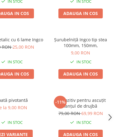
IN STOC
IN STOC
AUGA IN COS
ADAUGA IN COS
talic cu 6 lame Ingco
Șurubelniță Ingco tip stea
100mm, 150mm,
0 RON
25,00 RON
9,00 RON
IN STOC
IN STOC
AUGA IN COS
ADAUGA IN COS
ată pivotantă
Dispozitiv pentru ascuțit
-11%
lanțul de drujbă
e la 9,00 RON
79,00 RON
69,99 RON
IN STOC
IN STOC
EZI VARIANTE
ADAUGA IN COS