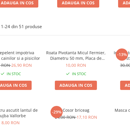
ADAUGA IN COS
ADAUGA IN COS
AD
1-
24
din
51
produse
epelent impotriva
Roata Pivotanta Micul Fermier,
Incarca
-13%
 cainilor si a pisicilor
Diametru 50 mm, Placa de
s
Fixare, pentru Carucioare si
0 RON
26,90 RON
10,00 RON
30,0
Mobilier
IN STOC
IN STOC
AUGA IN COS
ADAUGA IN COS
AD
tru ascutit lantul de
Cosor briceag
Masca de
-29%
ujba Vallorbe
24,00 RON
17,10 RON
8,00 RON