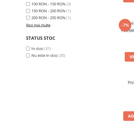
Adjuvant
100 RON - 150 RON
(3)
BIO
150 RON - 200 RON
(1)
200 RON - 250 RON
(1)
Diverse
Cric Hi
-7%
Vezi mai multe
Erbicid
130,0
STATUS STOC
Fungicid
Insecticid
In stoc
(31)
Nu este in stoc
(35)
Tratamente repaus vegetativ
V
Ingrasaminte plante
Ingrasaminte plante
Pis
Ingrasaminte plante - CUTIE / KG
Ingrasaminte plante - ECOLOGICE
Ingrasaminte plante - FLORI
Ingrasaminte plante - FLORI - GEL
AD
Casa, Gradina
Accesorii agricole