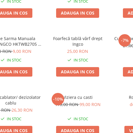
IN STOC
IN STOC
AUGA IN COS
ADAUGA IN COS
AD
de Sarma Manuala
Foarfecă tablă vârf drept
Cutter me
-7%
NGCO HKTWB2705 -
Ingco
27,0
ner Ergonomic
00 RON
9,00 RON
25,00 RON
IN STOC
IN STOC
AUGA IN COS
ADAUGA IN COS
AD
cablator/ dezizolator
Viziera cu casti
Ro
-10%
cablu
110,00 RON
99,00 RON
d
0 RON
26,30 RON
IN STOC
IN STOC
AUGA IN COS
ADAUGA IN COS
V