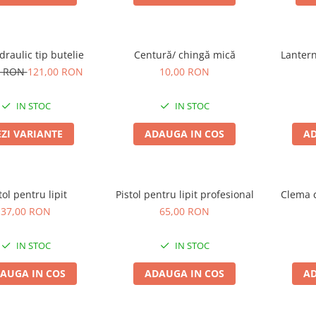
draulic tip butelie
Centură/ chingă mică
Lantern
0 RON
121,00 RON
10,00 RON
IN STOC
IN STOC
EZI VARIANTE
ADAUGA IN COS
AD
tol pentru lipit
Pistol pentru lipit profesional
Clema c
37,00 RON
65,00 RON
IN STOC
IN STOC
AUGA IN COS
ADAUGA IN COS
AD