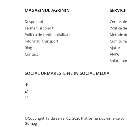
Chei fixe
Cleste
MAGAZINUL AGRININ
SERVICII
Colier / Faseta
Despre noi
Cerere ofe
Consumabile motofierastrau
Termeni si conditii
Politica de
drujba
Politica de confidentialitate
Metode de
Informatii transport
Cum cum
Demarouri drujba
Blog
Ajutor
Discuri debitare
Contact
ANPC
Discuri motocoasa
Solutionare
Diverse
SOCIAL
URMARESTE-NE IN SOCIAL MEDIA
Feronerie si accesorii
Fierastraie manuale
Fire motocoasa
Flexuri si Polizoare
Gresor / Decalimetru
©Copyright Tarda sen S.R.L. 2026
Platforma E-commerce by
Hranitoare/ Adapatoare
Gomag