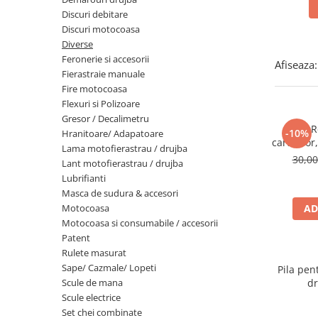
Diverse
Discuri debitare
Discuri motocoasa
Seminte legume
Diverse
Pepene
Feronerie si accesorii
Afiseaza:
Plante medicinale
Fierastraie manuale
Fire motocoasa
Seminte ardei
Flexuri si Polizoare
Seminte broccoli
Gresor / Decalimetru
Bros R
Seminte castraveti
-10%
Hranitoare/ Adapatoare
cartitelor,
Seminte ceapa
Lama motofierastrau / drujba
30,0
Lant motofierastrau / drujba
Seminte conopida
Lubrifianti
Seminte de Gulii
Masca de sudura & accesori
Seminte de Leustean
Motocoasa
AD
Seminte de Patrunjel
Motocoasa si consumabile / accesorii
Patent
Seminte de praz
Rulete masurat
Seminte dovleac decorativ
Sape/ Cazmale/ Lopeti
Pila pen
Seminte dovlecel / dovleac
Scule de mana
dr
Seminte fasole
Scule electrice
Set chei combinate
Seminte mazare