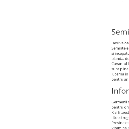
Adjuvant
BIO
Diverse
Erbicid
Semi
Fungicid
Desi valoa
Insecticid
Semintele 
si incepat
Tratamente repaus vegetativ
blanda, de
Ingrasaminte plante
Cuvantul l
sunt pline
Ingrasaminte plante
lucerna in
pentru ani
Ingrasaminte plante - CUTIE / KG
Info
Ingrasaminte plante - ECOLOGICE
Ingrasaminte plante - FLORI
Germenii d
Ingrasaminte plante - FLORI - GEL
pentru ori
K si fitoe
Casa, Gradina
fitoestrog
Previne o
Accesorii agricole
Vitamina K