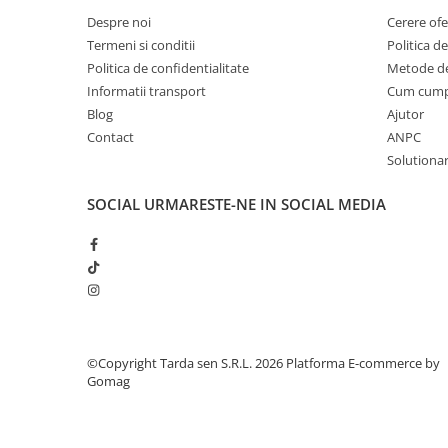
Despre noi
Cerere ofe
Plase plante
Termeni si conditii
Politica de
Pompa de apa curata/murdara
Politica de confidentialitate
Metode de
Pompa de stropit
Informatii transport
Cum cum
Blog
Ajutor
Raticide
Contact
ANPC
Saci
Solutionare
Spray si intretinere
SOCIAL
URMARESTE-NE IN SOCIAL MEDIA
Vinificatie
Lichidare STOC
Produse Bricolaj
Acumulatori si Incarcatoare
Baros / Ciocan / Topor
Burghie
©Copyright Tarda sen S.R.L. 2026
Platforma E-commerce by
Gomag
Cantare
Centuri/chingi