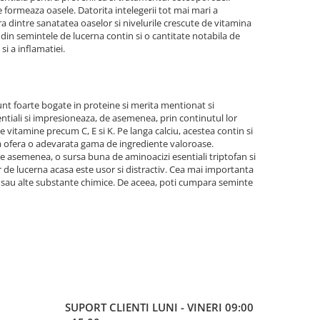
 formeaza oasele. Datorita intelegerii tot mai mari a
ura dintre sanatatea oaselor si nivelurile crescute de vitamina
din semintele de lucerna contin si o cantitate notabila de
i a inflamatiei.
unt foarte bogate in proteine si merita mentionat si
entiali si impresioneaza, de asemenea, prin continutul lor
e vitamine precum C, E si K. Pe langa calciu, acestea contin si
rna ofera o adevarata gama de ingrediente valoroase.
 de asemenea, o sursa buna de aminoacizi esentiali triptofan si
r de lucerna acasa este usor si distractiv. Cea mai importanta
e sau alte substante chimice. De aceea, poti cumpara seminte
SUPORT CLIENTI
LUNI - VINERI 09:00