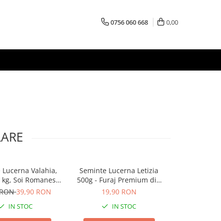
0756 060 668
0,00
LARE
 Lucerna Valahia,
Seminte Lucerna Letizia
 kg, Soi Romanesc
500g - Furaj Premium din
t la Seceta, 4Agro
Genetica Italiana pentru
 RON
39,90 RON
19,90 RON
Suprafete Mici
IN STOC
IN STOC