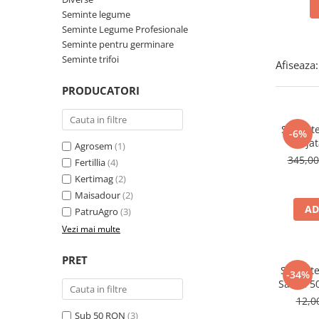
Diverse
Seminte legume
Seminte Legume Profesionale
Seminte legume
Seminte pentru germinare
Pepene
Seminte trifoi
Afiseaza:
Plante medicinale
PRODUCATORI
Seminte ardei
Seminte broccoli
Seminte
Seminte castraveti
-6%
Drajat
Agrosem
(1)
Seminte ceapa
Pre
345,0
Fertillia
(4)
Seminte conopida
P
Kertimag
(2)
Seminte de Gulii
Maisadour
(2)
Seminte de Leustean
AD
PatruAgro
(3)
Seminte de Patrunjel
Vezi mai multe
Seminte de praz
Seminte dovleac decorativ
PRET
Seminte
-34%
Seminte dovlecel / dovleac
Sativa 5
Seminte fasole
Furajer
12,
Seminte mazare
Sub 50 RON
(3)