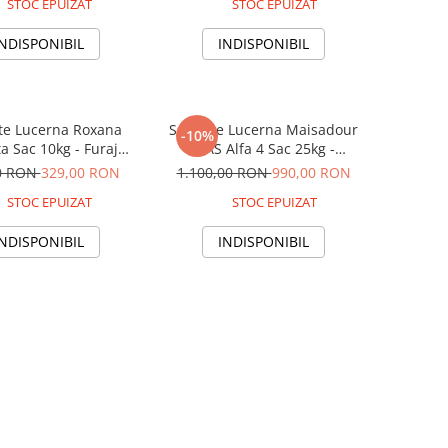
STOC EPUIZAT
STOC EPUIZAT
INDISPONIBIL
INDISPONIBIL
te Lucerna Roxana
Seminte Lucerna Maisadour
-10%
a Sac 10kg - Furaj
MAS Alfa 4 Sac 25kg -
cu Inalta Rezistenta
Genetica Premium de Inalta
0 RON
329,00 RON
1.100,00 RON
990,00 RON
la Seceta
Productivitate
STOC EPUIZAT
STOC EPUIZAT
INDISPONIBIL
INDISPONIBIL