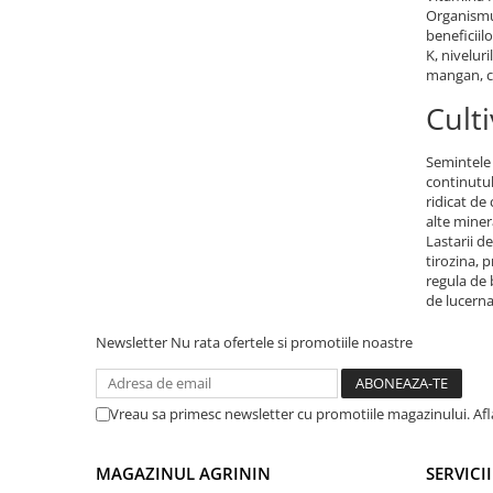
Accesorii gard electric
Organismul
beneficiil
Accesorii irigat
K, nivelur
mangan, ca
Araci/ Suporti plante
Cult
Candele / Rezerve / Lumanari
Carabine/ carlige
Semintele 
Diverse casa si gradina
continutul
ridicat de
Diverse depozitare
alte miner
Lastarii d
Echipament protectie gradina
tirozina, 
regula de 
Fir/Ata de legat
de lucerna
Foarfeci
Newsletter
Nu rata ofertele si promotiile noastre
Furtun / banda / tub
Motofierastrau / Drujba
Vreau sa primesc newsletter cu promotiile magazinului. Af
Pila motofierastrau / drujba
Plantator
MAGAZINUL AGRININ
SERVICII
Plasa de umbrire