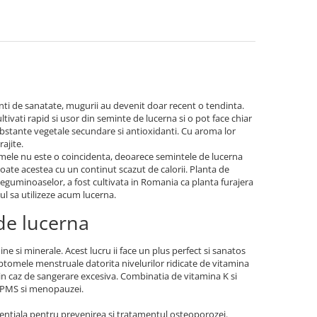
nti de sanatate, mugurii au devenit doar recent o tendinta.
tivati rapid si usor din seminte de lucerna si o pot face chiar
substante vegetale secundare si antioxidanti. Cu aroma lor
ajite.
mele nu este o coincidenta, deoarece semintele de lucerna
toate acestea cu un continut scazut de calorii. Planta de
 leguminoaselor, a fost cultivata in Romania ca planta furajera
ul sa utilizeze acum lucerna.
de lucerna
ne si minerale. Acest lucru ii face un plus perfect si sanatos
tomele menstruale datorita nivelurilor ridicate de vitamina
 in caz de sangerare excesiva. Combinatia de vitamina K si
e PMS si menopauzei.
entiala pentru prevenirea si tratamentul osteoporozei.