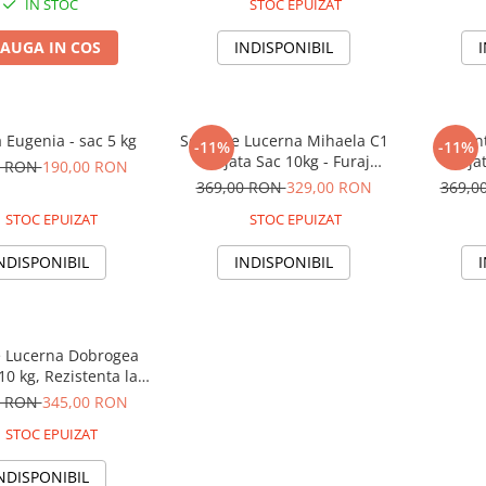
IN STOC
STOC EPUIZAT
AUGA IN COS
INDISPONIBIL
 Eugenia - sac 5 kg
Seminte Lucerna Mihaela C1
Semin
-11%
-11%
Drajata Sac 10kg - Furaj
Drajat
0 RON
190,00 RON
Autohton de Inalta Calitate si
Premium 
369,00 RON
329,00 RON
369,0
Productivitate
STOC EPUIZAT
STOC EPUIZAT
NDISPONIBIL
INDISPONIBIL
 Lucerna Dobrogea
10 kg, Rezistenta la
eceta si Ger
0 RON
345,00 RON
STOC EPUIZAT
NDISPONIBIL