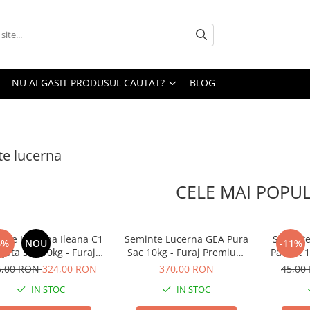
NU AI GASIT PRODUSUL CAUTAT?
BLOG
e lucerna
CELE MAI POPU
nte Lucerna Ileana C1
Seminte Lucerna GEA Pura
Seminte
6%
NOU
-11%
jata Sac 10kg - Furaj
Sac 10kg - Furaj Premium
Pachet 1
Premium de Inalta
din Genetica Italiana de
Rezisten
5,00 RON
324,00 RON
370,00 RON
45,00
Productivitate
Inalta Productivitate
IN STOC
IN STOC