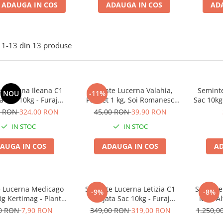
ADAUGA IN COS
ADAUGA IN COS
AD
1-
13
din
13
produse
 Lucerna Ileana C1
Seminte Lucerna Valahia,
Semint
NOU
-11%
a Sac 10kg - Furaj
Pachet 1 kg, Soi Romanesc
Sac 10kg
mium de Inalta
Rezistent la Seceta, 4Agro
Genetic
0 RON
324,00 RON
45,00 RON
39,90 RON
roductivitate
P
IN STOC
IN STOC
AUGA IN COS
ADAUGA IN COS
AD
 Lucerna Medicago
Seminte Lucerna Letizia C1
Seminte
-9%
-8%
0g Kertimag - Planta
Drajata Sac 10kg - Furaj
MAS Al
a de Inalta Calitate
Premium din Genetica Italiana
Inocul
00 RON
7,90 RON
349,00 RON
319,00 RON
1.250,
de Inalta Productivitate
Dr