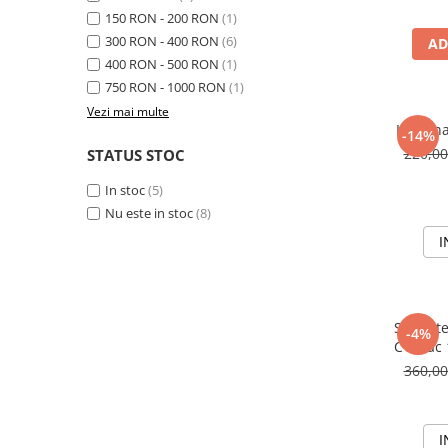
150 RON - 200 RON
(1)
Seminte morcovi
300 RON - 400 RON
(6)
AD
Seminte pastarnac
400 RON - 500 RON
(1)
Seminte plante aromatice
750 RON - 1000 RON
(1)
Seminte ridichi
Vezi mai multe
Seminte rosii
Lucerna
-14%
Seminte salata
220,0
STATUS STOC
Seminte sfecla
In stoc
(5)
Seminte telina
Nu este in stoc
(8)
Seminte varza
I
Seminte Vinete
Seminte zucchini
Verdeturi
Seminte
Seminte Legume Profesionale
-4%
C1, Sac 
Seminte pentru germinare
S
360,0
Seminte trifoi
Pesticide
I