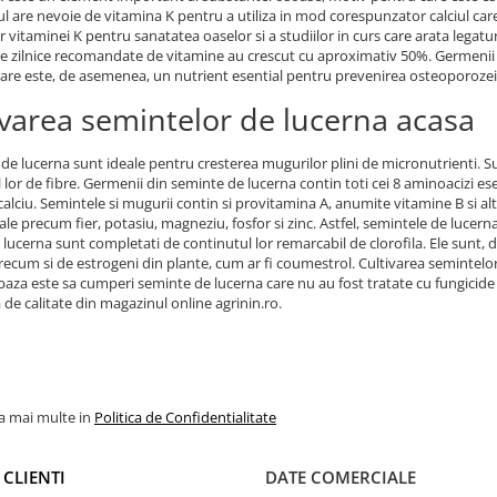
 are nevoie de vitamina K pentru a utiliza in mod corespunzator calciul care
or vitaminei K pentru sanatatea oaselor si a studiilor in curs care arata legat
ile zilnice recomandate de vitamine au crescut cu aproximativ 50%. Germenii 
re este, de asemenea, un nutrient esential pentru prevenirea osteoporozei s
ivarea semintelor de lucerna acasa
de lucerna sunt ideale pentru cresterea mugurilor plini de micronutrienti. S
 lor de fibre. Germenii din seminte de lucerna contin toti cei 8 aminoacizi es
 calciu. Semintele si mugurii contin si provitamina A, anumite vitamine B si alt
ale precum fier, potasiu, magneziu, fosfor si zinc. Astfel, semintele de luce
e lucerna sunt completati de continutul lor remarcabil de clorofila. Ele sunt,
precum si de estrogeni din plante, cum ar fi coumestrol. Cultivarea semintelo
baza este sa cumperi seminte de lucerna care nu au fost tratate cu fungicid
 de calitate din magazinul online agrinin.ro.
la mai multe in
Politica de Confidentialitate
 CLIENTI
DATE COMERCIALE