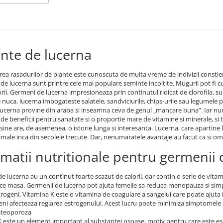
nte de lucerna
rea rasadurilor de plante este cunoscuta de multa vreme de indivizii constie
de lucerna sunt printre cele mai populare seminte incoltite. Mugurii pot fi cul
orii. Germeni de lucerna impresioneaza prin continutul ridicat de clorofila, 
 nuca, lucerna imbogateste salatele, sandviciurile, chips-urile sau legumele pr
ucerna provine din araba si inseamna ceva de genul „mancare buna”. Iar nu
 de beneficii pentru sanatate si o proportie mare de vitamine si minerale, si 
 sine are, de asemenea, o istorie lunga si interesanta. Lucerna, care apartine
male inca din secolele trecute. Dar, nenumaratele avantaje au facut ca si om
rmatii nutritionale pentru germenii 
e lucerna au un continut foarte scazut de calorii, dar contin o serie de vitami
ce masa. Germenii de lucerna pot ajuta femeile sa reduca menopauza si simp
strogeni. Vitamina K este o vitamina de coagulare a sangelui care poate ajuta
eni afecteaza reglarea estrogenului. Acest lucru poate minimiza simptomel
steoporoza
 este un element important al substantei osoase, motiv pentru care este es