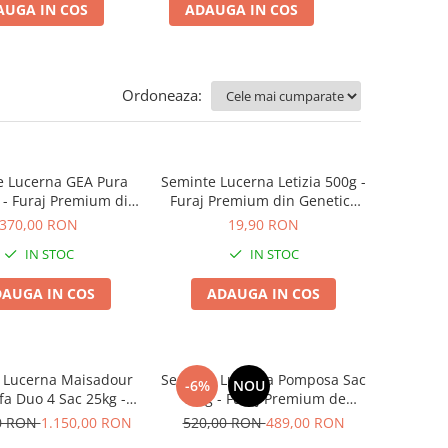
AUGA IN COS
ADAUGA IN COS
Ordoneaza:
e Lucerna GEA Pura
Seminte Lucerna Letizia 500g -
 - Furaj Premium din
Furaj Premium din Genetica
a Italiana de Inalta
Italiana pentru Suprafete Mici
370,00 RON
19,90 RON
roductivitate
IN STOC
IN STOC
AUGA IN COS
ADAUGA IN COS
 Lucerna Maisadour
Seminte Lucerna Pomposa Sac
-6%
NOU
fa Duo 4 Sac 25kg -
10kg - Furaj Premium de
ata cu Rhizobium si
Inalta Productivitate si
00 RON
1.150,00 RON
520,00 RON
489,00 RON
ajata Premium
Digestibilitate