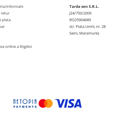
rta/informatii
Tarda sen S.R.L.
 retur
J24/750/2009
 plata
RO25904689
par
str. Piata Unirii, nr. 28
Seini, Maramureş
a online a litigiilor