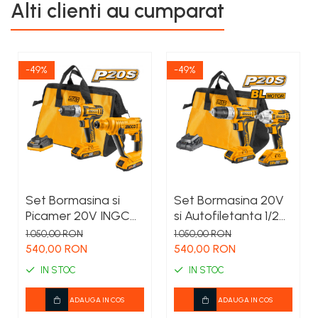
Alti clienti au cumparat
-49%
-49%
Set Bormasina si
Set Bormasina 20V
Picamer 20V INGCO
si Autofiletanta 1/2
cu 2 acumulatori si
INGCO cu 2 baterii si
1.050,00 RON
1.050,00 RON
geanta
incarcator
540,00 RON
540,00 RON
IN STOC
IN STOC
ADAUGA IN COS
ADAUGA IN COS