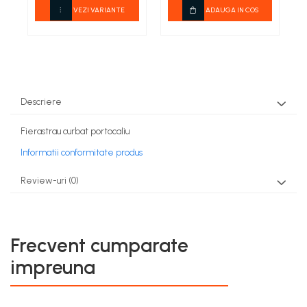
VEZI VARIANTE
ADAUGA IN COS
Descriere
Fierastrau curbat portocaliu
Informatii conformitate produs
Review-uri
(0)
Frecvent cumparate
impreuna