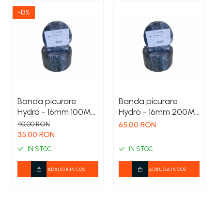
-13%
Banda picurare
Banda picurare
Hydro - 16mm 100M
Hydro - 16mm 200M
lungime
lungime
40,00 RON
65,00 RON
35,00 RON
IN STOC
IN STOC
ADAUGA IN COS
ADAUGA IN COS