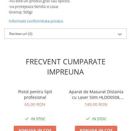
-nu este un produs gras sau lipicios.
Accesorii gard electric
-va protejeaza familia si casa;
Accesorii irigat
Gramaj: 500gr
Araci/ Suporti plante
Informatii conformitate produs
Candele / Rezerve / Lumanari
Review-uri
(0)
Carabine/ carlige
Diverse casa si gradina
Diverse depozitare
FRECVENT CUMPARATE
Echipament protectie gradina
IMPREUNA
Fir/Ata de legat
Foarfeci
Pistol pentru lipit
Aparat de Masurat Distanta
Furtun / banda / tub
profesional
cu Laser 50m HLDD0508,
Motofierastrau / Drujba
Telemetru Digital
65,00 RON
149,00 RON
Profesional de Precizie
Pila motofierastrau / drujba
IN STOC
IN STOC
Plantator
Plasa de umbrire
ADAUGA IN COS
ADAUGA IN COS