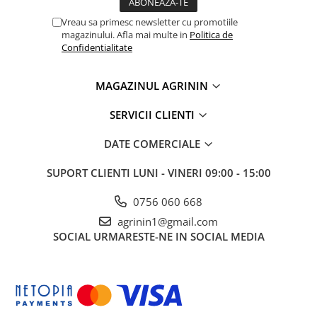
Chei fixe
Vreau sa primesc newsletter cu promotiile
Cleste
magazinului. Afla mai multe in
Politica de
Colier / Faseta
Confidentialitate
Consumabile motofierastrau
drujba
MAGAZINUL AGRININ
Demarouri drujba
SERVICII CLIENTI
Discuri debitare
DATE COMERCIALE
Discuri motocoasa
Diverse
SUPORT CLIENTI
LUNI - VINERI 09:00 - 15:00
Feronerie si accesorii
0756 060 668
Fierastraie manuale
agrinin1@gmail.com
Fire motocoasa
SOCIAL
URMARESTE-NE IN SOCIAL MEDIA
Flexuri si Polizoare
Gresor / Decalimetru
Hranitoare/ Adapatoare