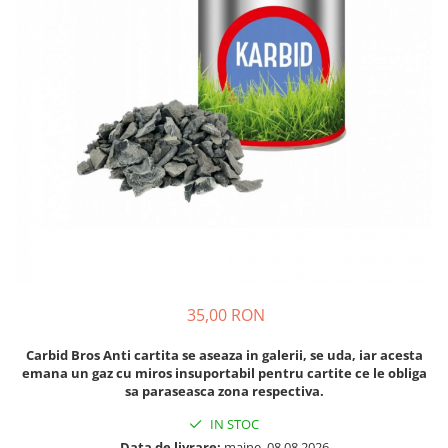
Diverse
Seminte legume
Pepene
Plante medicinale
Seminte ardei
Seminte broccoli
Seminte castraveti
Seminte ceapa
Seminte conopida
Seminte de Gulii
Seminte de Leustean
Seminte de Patrunjel
35,00 RON
Seminte de praz
Carbid Bros Anti cartita se aseaza in galerii, se uda, iar acesta
Seminte dovleac decorativ
emana un gaz cu miros insuportabil pentru cartite ce le obliga
Seminte dovlecel / dovleac
sa paraseasca zona respectiva.
Seminte fasole
IN STOC
Seminte mazare
Data de livrare:
maine, 08.08.2026