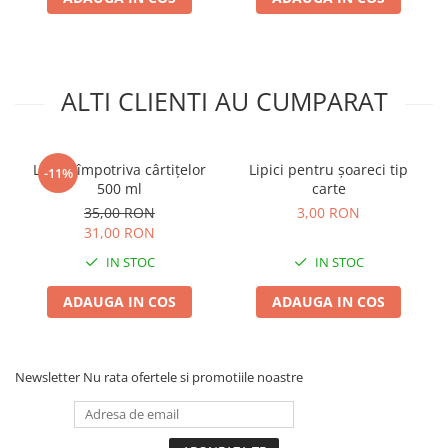
Plase plante
Pompa de apa curata/murdara
Pompa de stropit
ALTI CLIENTI AU CUMPARAT
Raticide
Saci
Lichid împotriva cârtițelor
Lipici pentru șoareci tip
-11%
Spray si intretinere
500 ml
carte
35,00 RON
3,00 RON
Vinificatie
31,00 RON
Lichidare STOC
IN STOC
IN STOC
Produse Bricolaj
Acumulatori si Incarcatoare
ADAUGA IN COS
ADAUGA IN COS
Baros / Ciocan / Topor
Burghie
Newsletter
Nu rata ofertele si promotiile noastre
Cantare
Centuri/chingi