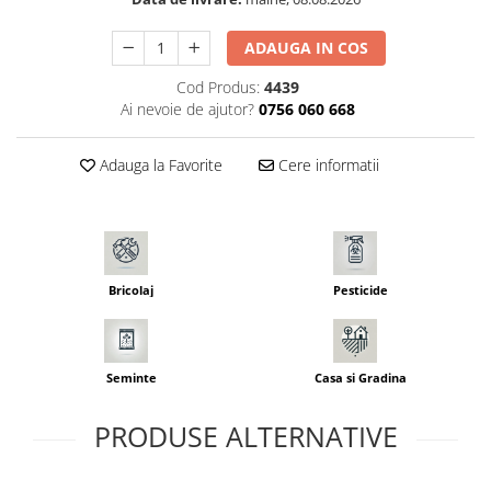
Seminte morcovi
ADAUGA IN COS
Seminte pastarnac
Seminte plante aromatice
Cod Produs:
4439
Seminte ridichi
Ai nevoie de ajutor?
0756 060 668
Seminte rosii
Seminte salata
Adauga la Favorite
Cere informatii
Seminte sfecla
Seminte telina
Seminte varza
Seminte Vinete
Bricolaj
Pesticide
Seminte zucchini
Verdeturi
Seminte Legume Profesionale
Seminte
Casa si Gradina
Seminte pentru germinare
PRODUSE ALTERNATIVE
Seminte trifoi
Pesticide