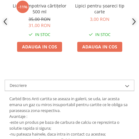
Adjuvant
Lichid împotriva cârtițelor
Lipici pentru șoareci tip
-11%
BIO
500 ml
carte
35,00 RON
3,00 RON
Diverse
31,00 RON
Erbicid
IN STOC
IN STOC
Fungicid
ADAUGA IN COS
ADAUGA IN COS
Insecticid
Tratamente repaus vegetativ
Ingrasaminte plante
Ingrasaminte plante
Descriere
Ingrasaminte plante - CUTIE / KG
Ingrasaminte plante - ECOLOGICE
Carbid Bros Anti cartita se aseaza in galerii, se uda, iar acesta
emana un gaz cu miros insuportabil pentru cartite ce le obliga sa
Ingrasaminte plante - FLORI
paraseasca zona respectiva.
Ingrasaminte plante - FLORI - GEL
Avantaje :
-este un produs pe baza de carbura de calciu ce reprezinta o
Casa, Gradina
solutie rapida si sigura;
Accesorii agricole
-nu pateaza hainele, daca intra in contact cu acestea;