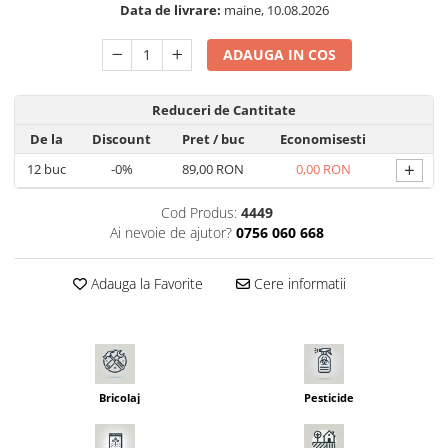
Data de livrare:
maine, 10.08.2026
Seminte morcovi
Seminte pastarnac
ADAUGA IN COS
Seminte plante aromatice
Seminte ridichi
Reduceri de Cantitate
Seminte rosii
De la
Discount
Pret
/ buc
Economisesti
Seminte salata
+
12
buc
-0%
89,00 RON
0,00 RON
Seminte sfecla
Seminte telina
Cod Produs:
4449
Seminte varza
Ai nevoie de ajutor?
0756 060 668
Seminte Vinete
Seminte zucchini
Adauga la Favorite
Cere informatii
Verdeturi
Seminte Legume Profesionale
Seminte pentru germinare
Seminte trifoi
Bricolaj
Pesticide
Pesticide