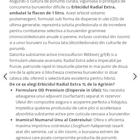
Asigurati o cultura de porumb curata, viguroasa si protejata de
Accesorii gard electric
concurenta buruienilor dificile cu
Erbicidul Radial Extra,
Accesorii irigat
ambalat la flacon de 1 litru
. Acest erbicid sistemic
postemergent, formulat sub forma de dispersie in ulei (OD) de
Araci/ Suporti plante
ultima generatie, reprezinta solutia profesionala si de incredere
pentru combaterea selectiva a buruienilor graminee
Candele / Rezerve / Lumanari
(monocotiledonate anuale si perene, inclusiv costreiul din rizomi)
Carabine/ carlige
si a unor buruieni cu frunza lata (dicotiledonate) din culturile de
porumb.
Diverse casa si gradina
Datorita substantei active (nicosulfuron $60text{ g/l}$) si a
formularii uleioase avansate, Radial Extra adera impecabil pe
Diverse depozitare
frunze, patrunde rapid in tesuturile plantei in mai putin de doua
Echipament protectie gradina
ore de la aplicare si blocheaza cresterea buruienilor in doar
cateva zile, oferind o selectivitate excelenta pentru hibrizi.
Fir/Ata de legat
De ce sa alegi Erbicidul Radial Extra 1L de la Agrinin?
Formulare OD Premium (Dispersie in Ulei):
Nu necesita
Foarfeci
adaugarea unui adjuvant (surfactant) separat in rezervor.
Furtun / banda / tub
Uleiul din compozitie asigura o acoperire perfecta a foliajului,
impiedica spalarea produsului de catre ploi si accelereaza
Motofierastrau / Drujba
absorbtia substantei active prin cuticula ceroasa a buruienilor.
Pila motofierastrau / drujba
Inamicul Numarul Unu al Costreiului:
Ofera o eficienta
maxima impotriva costreiului (
Sorghum halepense
) rasarit
Plantator
atat din seminte, cat si din rizomi, o buruiana extrem de
agresiva care poate compromite productia de porumb.
Plasa de umbrire