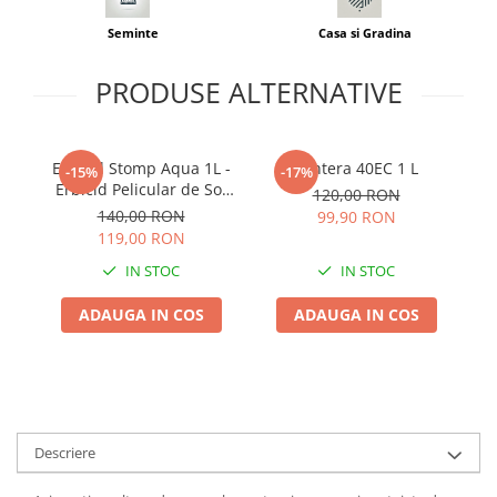
Adjuvant
Seminte
Casa si Gradina
BIO
Diverse
PRODUSE ALTERNATIVE
Erbicid
Fungicid
Erbicid Stomp Aqua 1L -
Pantera 40EC 1 L
E
-15%
-17%
Insecticid
Erbicid Pelicular de Sol
C
120,00 RON
Tratamente repaus vegetativ
pentru Legume, Cartof si
140,00 RON
99,90 RON
Livezi
119,00 RON
Ingrasaminte plante
IN STOC
IN STOC
Ingrasaminte plante
Ingrasaminte plante - CUTIE / KG
ADAUGA IN COS
ADAUGA IN COS
Ingrasaminte plante - ECOLOGICE
Ingrasaminte plante - FLORI
Ingrasaminte plante - FLORI - GEL
Casa, Gradina
Descriere
Accesorii agricole