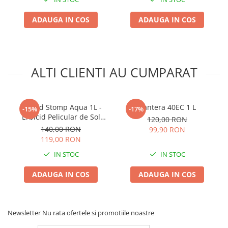
Truse /set scule
ADAUGA IN COS
ADAUGA IN COS
Produse Zootehnie
ALTI CLIENTI AU CUMPARAT
Erbicid Stomp Aqua 1L -
Pantera 40EC 1 L
-15%
-17%
Erbicid Pelicular de Sol
120,00 RON
pentru Legume, Cartof si
140,00 RON
99,90 RON
Livezi
119,00 RON
IN STOC
IN STOC
ADAUGA IN COS
ADAUGA IN COS
Newsletter
Nu rata ofertele si promotiile noastre