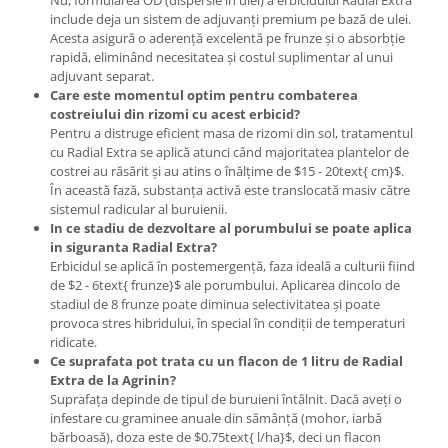
Nu, formularea OD (dispersie în ulei) a erbicidului Radial Extra
Chei fixe
include deja un sistem de adjuvanți premium pe bază de ulei.
Cleste
Acesta asigură o aderență excelentă pe frunze și o absorbție
rapidă, eliminând necesitatea și costul suplimentar al unui
Colier / Faseta
adjuvant separat.
Care este momentul optim pentru combaterea
Consumabile motofierastrau
costreiului din rizomi cu acest erbicid?
drujba
Pentru a distruge eficient masa de rizomi din sol, tratamentul
Demarouri drujba
cu Radial Extra se aplică atunci când majoritatea plantelor de
costrei au răsărit și au atins o înălțime de $15 - 20text{ cm}$.
Discuri debitare
În această fază, substanța activă este translocată masiv către
Discuri motocoasa
sistemul radicular al buruienii.
In ce stadiu de dezvoltare al porumbului se poate aplica
Diverse
in siguranta Radial Extra?
Erbicidul se aplică în postemergență, faza ideală a culturii fiind
Feronerie si accesorii
de $2 - 6text{ frunze}$ ale porumbului. Aplicarea dincolo de
Fierastraie manuale
stadiul de 8 frunze poate diminua selectivitatea și poate
provoca stres hibridului, în special în condiții de temperaturi
Fire motocoasa
ridicate.
Ce suprafata pot trata cu un flacon de 1 litru de Radial
Flexuri si Polizoare
Extra de la Agrinin?
Gresor / Decalimetru
Suprafața depinde de tipul de buruieni întâlnit. Dacă aveți o
infestare cu graminee anuale din sămânță (mohor, iarbă
Hranitoare/ Adapatoare
bărboasă), doza este de $0.75text{ l/ha}$, deci un flacon