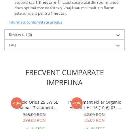
acoperă cca
1.3 hectare
. În cazul costreiului din rizomi, unde
Lama motofierastrau / drujba
doza optimă este de $1text{ l/ha}$ sau mai mult, un flacon
Lant motofierastrau / drujba
este suficient pentru
1 hectar
.
Lubrifianti
Informatii conformitate produs
Masca de sudura & accesori
Review-uri
(0)
Motocoasa
FAQ
Motocoasa si consumabile /
accesorii
Patent
FRECVENT CUMPARATE
Rulete masurat
Sape/ Cazmale/ Lopeti
IMPREUNA
Scule de mana
Scule electrice
Fungicid Orius 25 EW 5L
Ingrasamant Foliar Organic
-13%
-17%
Set chei combinate
Adama - Tratament
Humitex HL-16 (10-6)-03, 1
Sistemic Profesional pentru
Litru, Biostimulator cu Acizi
345,00 RON
42,00 RON
Surubelnite
Cereale, Rapita si Pomi
Humici si Fulvici
299,00 RON
35,00 RON
Suruburi
IN STOC
IN STOC