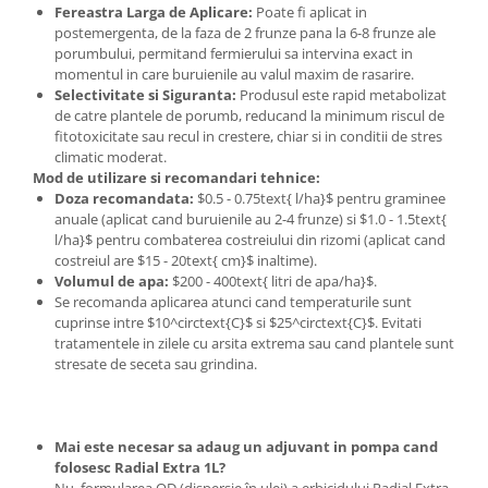
Fereastra Larga de Aplicare:
Poate fi aplicat in
Plase plante
postemergenta, de la faza de 2 frunze pana la 6-8 frunze ale
porumbului, permitand fermierului sa intervina exact in
Pompa de apa curata/murdara
momentul in care buruienile au valul maxim de rasarire.
Selectivitate si Siguranta:
Produsul este rapid metabolizat
Pompa de stropit
de catre plantele de porumb, reducand la minimum riscul de
Raticide
fitotoxicitate sau recul in crestere, chiar si in conditii de stres
climatic moderat.
Saci
Mod de utilizare si recomandari tehnice:
Spray si intretinere
Doza recomandata:
$0.5 - 0.75text{ l/ha}$ pentru graminee
anuale (aplicat cand buruienile au 2-4 frunze) si $1.0 - 1.5text{
Vinificatie
l/ha}$ pentru combaterea costreiului din rizomi (aplicat cand
costreiul are $15 - 20text{ cm}$ inaltime).
Lichidare STOC
Volumul de apa:
$200 - 400text{ litri de apa/ha}$.
Produse Bricolaj
Se recomanda aplicarea atunci cand temperaturile sunt
Acumulatori si Incarcatoare
cuprinse intre $10^circtext{C}$ si $25^circtext{C}$. Evitati
tratamentele in zilele cu arsita extrema sau cand plantele sunt
Baros / Ciocan / Topor
stresate de seceta sau grindina.
Burghie
Cantare
Mai este necesar sa adaug un adjuvant in pompa cand
Centuri/chingi
folosesc Radial Extra 1L?