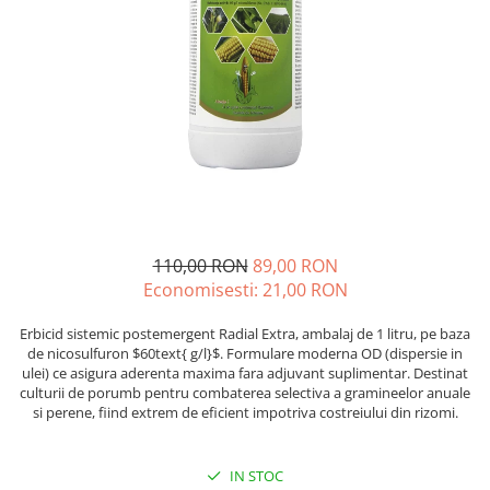
Diverse
Seminte legume
Pepene
Plante medicinale
Seminte ardei
Seminte broccoli
Seminte castraveti
Seminte ceapa
Seminte conopida
110,00 RON
89,00 RON
Seminte de Gulii
Economisesti:
21,00
RON
Seminte de Leustean
Erbicid sistemic postemergent Radial Extra, ambalaj de 1 litru, pe baza
Seminte de Patrunjel
de nicosulfuron $60text{ g/l}$. Formulare moderna OD (dispersie in
Seminte de praz
ulei) ce asigura aderenta maxima fara adjuvant suplimentar. Destinat
culturii de porumb pentru combaterea selectiva a gramineelor anuale
Seminte dovleac decorativ
si perene, fiind extrem de eficient impotriva costreiului din rizomi.
Seminte dovlecel / dovleac
Seminte fasole
IN STOC
Seminte mazare