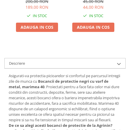
Adjuvant
200,00 RON
45,00 RON
Bombeu Metalic pentru
189,00 RON
44,00 RON
BIO
Santier si Agricultura
IN STOC
IN STOC
Diverse
ADAUGA IN COS
ADAUGA IN COS
Erbicid
Fungicid
Insecticid
Tratamente repaus vegetativ
Descriere
Ingrasaminte plante
Ingrasaminte plante
Asigurati-va protectia picioarelor si confortul pe parcursul intregii
Ingrasaminte plante - CUTIE / KG
zile de munca cu
Bocancii de protectie negri cu varf de
metal, marimea 40
. Proiectati pentru a face fata celor mai dure
Ingrasaminte plante - ECOLOGICE
conditii din constructii, depozite, ferme, sere sau ateliere
mecanice, acesti bocanci ofera o bariera impenetrabila impotriva
Ingrasaminte plante - FLORI
riscurilor de accidentare, fara a sacrifica mobilitatea. Marimea 40
Ingrasaminte plante - FLORI - GEL
dispune de un calapod ergonomic si echilibrat, fiind o optiune
unisex excelenta ce ofera spatiul necesar pentru ca piciorul sa
Casa, Gradina
respire si sa nu fie tensionat in timpul miscarii sau al flexarii.
Accesorii agricole
De ce sa alegi acesti bocanci de protectie de la Agrinin?