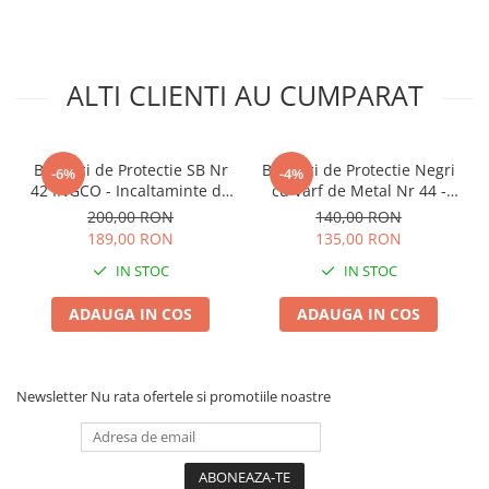
Lama motofierastrau / drujba
Lant motofierastrau / drujba
Lubrifianti
ALTI CLIENTI AU CUMPARAT
Masca de sudura & accesori
Motocoasa
Bocanci de Protectie SB Nr
Bocanci de Protectie Negri
-6%
-4%
Motocoasa si consumabile /
42 INGCO - Incaltaminte de
cu Varf de Metal Nr 44 -
accesorii
Lucru cu Bombeu Metalic
Incaltaminte de Lucru
200,00 RON
140,00 RON
pentru Santier si
pentru Santier si
Patent
189,00 RON
135,00 RON
Agricultura
Agricultura
Rulete masurat
IN STOC
IN STOC
Sape/ Cazmale/ Lopeti
ADAUGA IN COS
ADAUGA IN COS
Scule de mana
Scule electrice
Newsletter
Nu rata ofertele si promotiile noastre
Set chei combinate
Surubelnite
Suruburi