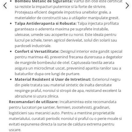
Bombeu Metalic de Siguranta:
Varful din otel este certificat
Accesorii gard electric
sa reziste la impacturi puternice si la forte de strivire.
Protejeaza eficient degetele impotriva uneltelor grele, a
Accesorii irigat
materialelor de constructii sau a utilajelor manipulate gresit.
Araci/ Suporti plante
Talpa Antiderapanta si Robusta:
Talpa injectata profilata
garanteaza o aderenta maxima pe suprafete instabile,
Candele / Rezerve / Lumanari
uleioase, umede sau acoperite cu noroi. Este ideala pentru
Carabine/ carlige
lucrul pe schele, teren agricol denivelat, solul din solarii sau
pardoseli industriale.
Diverse casa si gradina
Confort si Versatilitate:
Designul interior este gandit special
pentru marimea 40, prevenind frecarea dureroasa a degetelor
Diverse depozitare
de marginile bombeului de otel. Captuseala textila aerata
Echipament protectie gradina
asigura un microclimat uscat, prevenind aparitia ranilor sau a
bataturilor dupa ore lungi de purtare.
Fir/Ata de legat
Material Rezistent si Usor de Intretinut:
Exteriorul negru
din piele tratata sau material sintetic de inalta densitate
Foarfeci
respinge praful, noroiul si stropii de apa, rezistand excelent la
Furtun / banda / tub
abraziune si uzura zilnica.
Recomandari de utilizare:
Incaltamintea este recomandata
Motofierastrau / Drujba
pentru lucratori pe santier, fermieri, zootehnisti, gradinari,
Pila motofierastrau / drujba
logisticieni sau mecanici auto. Pentru a mentine proprietatile
materialului, curatati periodic noroiul si praful cu o perie moale si
Plantator
evitati expunerea directa la surse de caldura extrema pentru
uscare.
Plasa de umbrire