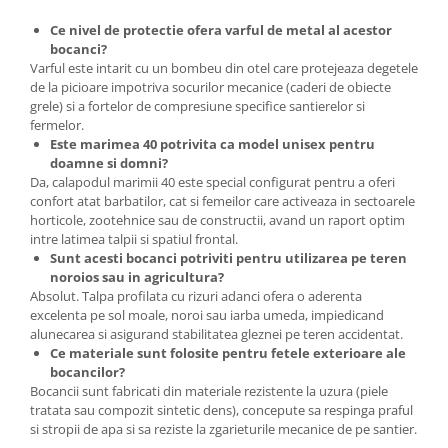
Plase plante
Ce nivel de protectie ofera varful de metal al acestor
bocanci?
Pompa de apa curata/murdara
Varful este intarit cu un bombeu din otel care protejeaza degetele
de la picioare impotriva socurilor mecanice (caderi de obiecte
Pompa de stropit
grele) si a fortelor de compresiune specifice santierelor si
Raticide
fermelor.
Este marimea 40 potrivita ca model unisex pentru
Saci
doamne si domni?
Da, calapodul marimii 40 este special configurat pentru a oferi
Spray si intretinere
confort atat barbatilor, cat si femeilor care activeaza in sectoarele
Vinificatie
horticole, zootehnice sau de constructii, avand un raport optim
intre latimea talpii si spatiul frontal.
Lichidare STOC
Sunt acesti bocanci potriviti pentru utilizarea pe teren
Produse Bricolaj
noroios sau in agricultura?
Absolut. Talpa profilata cu rizuri adanci ofera o aderenta
Acumulatori si Incarcatoare
excelenta pe sol moale, noroi sau iarba umeda, impiedicand
Baros / Ciocan / Topor
alunecarea si asigurand stabilitatea gleznei pe teren accidentat.
Ce materiale sunt folosite pentru fetele exterioare ale
Burghie
bocancilor?
Cantare
Bocancii sunt fabricati din materiale rezistente la uzura (piele
tratata sau compozit sintetic dens), concepute sa respinga praful
Centuri/chingi
si stropii de apa si sa reziste la zgarieturile mecanice de pe santier.