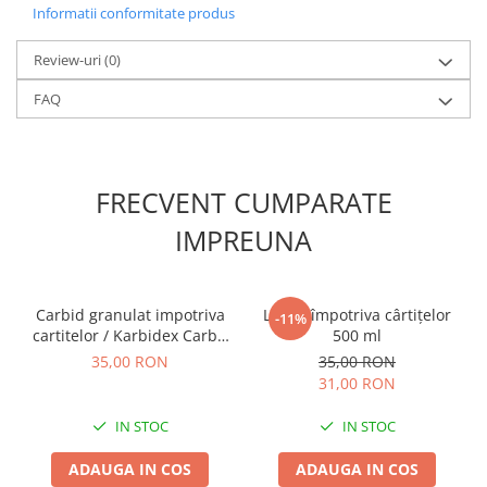
Chei fixe
Informatii conformitate produs
Cleste
Review-uri
(0)
Colier / Faseta
FAQ
Consumabile motofierastrau
drujba
Demarouri drujba
FRECVENT CUMPARATE
Discuri debitare
Discuri motocoasa
IMPREUNA
Diverse
Feronerie si accesorii
Carbid granulat impotriva
Lichid împotriva cârtițelor
-11%
Fierastraie manuale
cartitelor / Karbidex Carbit
500 ml
pelete
35,00 RON
35,00 RON
Fire motocoasa
31,00 RON
Flexuri si Polizoare
IN STOC
IN STOC
Gresor / Decalimetru
Hranitoare/ Adapatoare
ADAUGA IN COS
ADAUGA IN COS