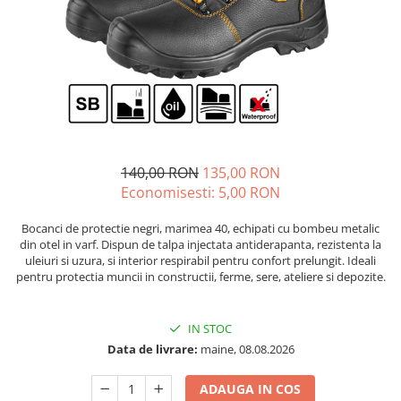
Diverse
Seminte legume
Pepene
Plante medicinale
Seminte ardei
Seminte broccoli
Seminte castraveti
140,00 RON
135,00 RON
Seminte ceapa
Economisesti:
5,00
RON
Seminte conopida
Bocanci de protectie negri, marimea 40, echipati cu bombeu metalic
Seminte de Gulii
din otel in varf. Dispun de talpa injectata antiderapanta, rezistenta la
Seminte de Leustean
uleiuri si uzura, si interior respirabil pentru confort prelungit. Ideali
pentru protectia muncii in constructii, ferme, sere, ateliere si depozite.
Seminte de Patrunjel
Seminte de praz
Seminte dovleac decorativ
IN STOC
Data de livrare:
maine, 08.08.2026
Seminte dovlecel / dovleac
Seminte fasole
ADAUGA IN COS
Seminte mazare