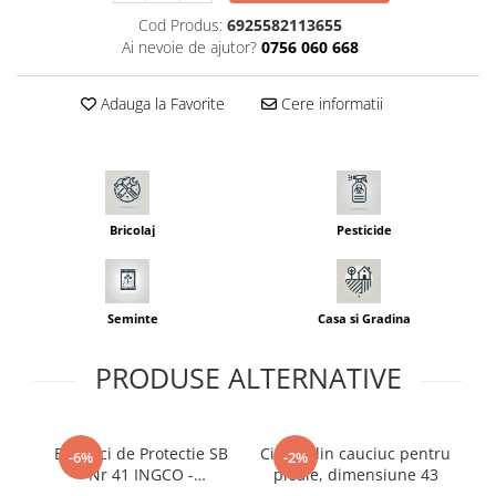
Seminte morcovi
Cod Produs:
6925582113655
Ai nevoie de ajutor?
0756 060 668
Seminte pastarnac
Seminte plante aromatice
Adauga la Favorite
Cere informatii
Seminte ridichi
Seminte rosii
Seminte salata
Seminte sfecla
Seminte telina
Bricolaj
Pesticide
Seminte varza
Seminte Vinete
Seminte zucchini
Seminte
Casa si Gradina
Verdeturi
Seminte Legume Profesionale
PRODUSE ALTERNATIVE
Seminte pentru germinare
Seminte trifoi
Bocanci de Protectie SB
Cizme din cauciuc pentru
Ci
-6%
-2%
Pesticide
Nr 41 INGCO -
ploaie, dimensiune 43
p
Incaltaminte de Lucru cu