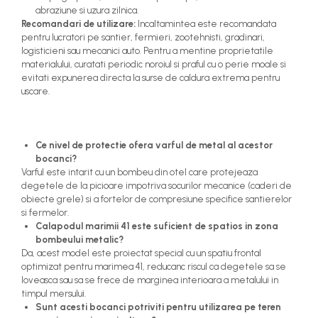
Furtun / banda / tub
abraziune si uzura zilnica.
Recomandari de utilizare:
Incaltamintea este recomandata
Motofierastrau / Drujba
pentru lucratori pe santier, fermieri, zootehnisti, gradinari,
logisticieni sau mecanici auto. Pentru a mentine proprietatile
Pila motofierastrau / drujba
materialului, curatati periodic noroiul si praful cu o perie moale si
evitati expunerea directa la surse de caldura extrema pentru
Plantator
uscare.
Plasa de umbrire
Plase plante
Ce nivel de protectie ofera varful de metal al acestor
Pompa de apa curata/murdara
bocanci?
Varful este intarit cu un bombeu din otel care protejeaza
Pompa de stropit
degetele de la picioare impotriva socurilor mecanice (caderi de
Raticide
obiecte grele) si a fortelor de compresiune specifice santierelor
si fermelor.
Saci
Calapodul marimii 41 este suficient de spatios in zona
bombeului metalic?
Spray si intretinere
Da, acest model este proiectat special cu un spatiu frontal
Vinificatie
optimizat pentru marimea 41, reducanc riscul ca degetele sa se
loveasca sau sa se frece de marginea interioara a metalului in
Lichidare STOC
timpul mersului.
Sunt acesti bocanci potriviti pentru utilizarea pe teren
Produse Bricolaj