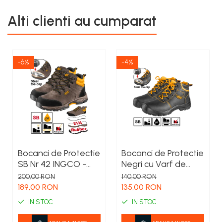
Rulete masurat
Alti clienti au cumparat
Sape/ Cazmale/ Lopeti
Scule de mana
Scule electrice
-6%
-4%
Set chei combinate
Surubelnite
Suruburi
Truse /set scule
Produse Zootehnie
Bocanci de Protectie
Bocanci de Protectie
SB Nr 42 INGCO -
Negri cu Varf de
Incaltaminte de
Metal Nr 44 -
200,00 RON
140,00 RON
Lucru cu Bombeu
Incaltaminte de
189,00 RON
135,00 RON
Metalic pentru
Lucru pentru Santier
IN STOC
IN STOC
Santier si Agricultura
si Agricultura