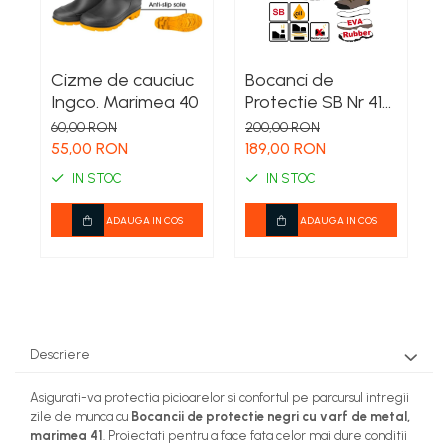
Pesticide
Adjuvant
BIO
Cizme de cauciuc
Bocanci de
C
Diverse
Ingco. Marimea 40
Protectie SB Nr 41
I
INGCO -
60,00 RON
200,00 RON
6
Erbicid
Incaltaminte de
55,00 RON
189,00 RON
5
Fungicid
Lucru cu Bombeu
IN STOC
IN STOC
Metalic pentru
Insecticid
Santier si
ADAUGA IN COS
ADAUGA IN COS
Tratamente repaus vegetativ
Agricultura
Ingrasaminte plante
Ingrasaminte plante
Ingrasaminte plante - CUTIE /
KG
Descriere
Ingrasaminte plante -
Asigurati-va protectia picioarelor si confortul pe parcursul intregii
ECOLOGICE
zile de munca cu
Bocancii de protectie negri cu varf de metal,
Ingrasaminte plante - FLORI
marimea 41
. Proiectati pentru a face fata celor mai dure conditii