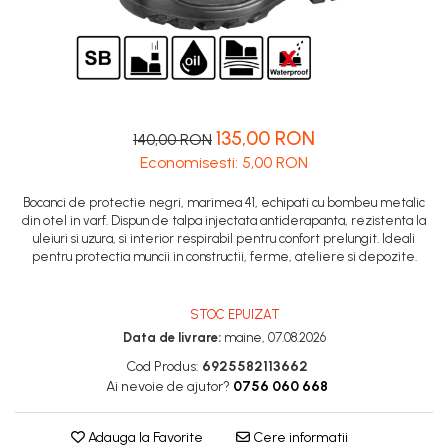
Cartofi samanta
Diverse
Seminte legume
Pepene
Plante medicinale
135,00 RON
140,00 RON
Seminte ardei
Economisesti:
5,00
RON
Seminte broccoli
Bocanci de protectie negri, marimea 41, echipati cu bombeu metalic
Seminte castraveti
din otel in varf. Dispun de talpa injectata antiderapanta, rezistenta la
Seminte ceapa
uleiuri si uzura, si interior respirabil pentru confort prelungit. Ideali
Seminte conopida
pentru protectia muncii in constructii, ferme, ateliere si depozite.
Seminte de Gulii
Seminte de Leustean
STOC EPUIZAT
Seminte de Patrunjel
Data de livrare:
maine, 07.08.2026
Seminte de praz
Cod Produs:
6925582113662
Ai nevoie de ajutor?
0756 060 668
Seminte dovleac decorativ
Seminte dovlecel / dovleac
Adauga la Favorite
Cere informatii
Seminte fasole