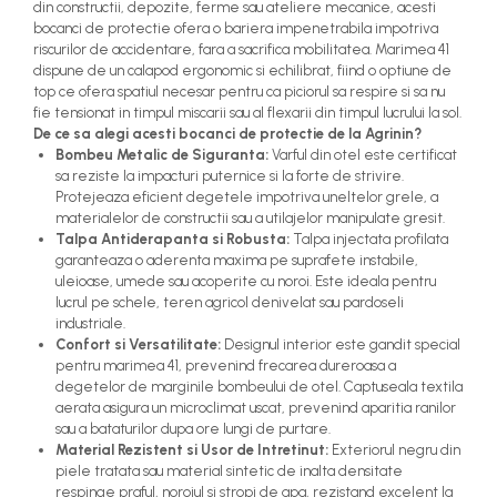
din constructii, depozite, ferme sau ateliere mecanice, acesti
Ingrasaminte plante - FLORI -
bocanci de protectie ofera o bariera impenetrabila impotriva
GEL
riscurilor de accidentare, fara a sacrifica mobilitatea. Marimea 41
dispune de un calapod ergonomic si echilibrat, fiind o optiune de
Casa, Gradina
top ce ofera spatiul necesar pentru ca piciorul sa respire si sa nu
Accesorii agricole
fie tensionat in timpul miscarii sau al flexarii din timpul lucrului la sol.
De ce sa alegi acesti bocanci de protectie de la Agrinin?
Accesorii gard electric
Bombeu Metalic de Siguranta:
Varful din otel este certificat
sa reziste la impacturi puternice si la forte de strivire.
Accesorii irigat
Protejeaza eficient degetele impotriva uneltelor grele, a
Araci/ Suporti plante
materialelor de constructii sau a utilajelor manipulate gresit.
Talpa Antiderapanta si Robusta:
Talpa injectata profilata
Candele / Rezerve / Lumanari
garanteaza o aderenta maxima pe suprafete instabile,
uleioase, umede sau acoperite cu noroi. Este ideala pentru
Carabine/ carlige
lucrul pe schele, teren agricol denivelat sau pardoseli
industriale.
Diverse casa si gradina
Confort si Versatilitate:
Designul interior este gandit special
Diverse depozitare
pentru marimea 41, prevenind frecarea dureroasa a
degetelor de marginile bombeului de otel. Captuseala textila
Echipament protectie gradina
aerata asigura un microclimat uscat, prevenind aparitia ranilor
sau a bataturilor dupa ore lungi de purtare.
Fir/Ata de legat
Material Rezistent si Usor de Intretinut:
Exteriorul negru din
piele tratata sau material sintetic de inalta densitate
Foarfeci
respinge praful, noroiul si stropi de apa, rezistand excelent la