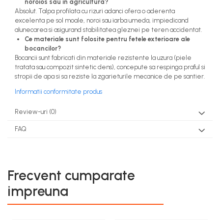
noroios sau in agricultura?
Acumulatori si Incarcatoare
Absolut. Talpa profilata cu rizuri adanci ofera o aderenta
excelenta pe sol moale, noroi sau iarba umeda, impiedicand
Baros / Ciocan / Topor
alunecarea si asigurand stabilitatea gleznei pe teren accidentat.
Burghie
Ce materiale sunt folosite pentru fetele exterioare ale
bocancilor?
Cantare
Bocancii sunt fabricati din materiale rezistente la uzura (piele
tratata sau compozit sintetic dens), concepute sa respinga praful si
Centuri/chingi
stropii de apa si sa reziste la zgarieturile mecanice de pe santier.
Chei fixe
Informatii conformitate produs
Cleste
Review-uri
(0)
Colier / Faseta
FAQ
Consumabile motofierastrau
drujba
Demarouri drujba
Frecvent cumparate
Discuri debitare
impreuna
Discuri motocoasa
Diverse