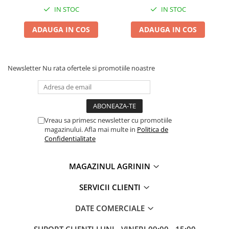
Chei fixe
IN STOC
IN STOC
Cleste
ADAUGA IN COS
ADAUGA IN COS
Colier / Faseta
Consumabile motofierastrau
drujba
Newsletter
Nu rata ofertele si promotiile noastre
Demarouri drujba
Discuri debitare
Discuri motocoasa
Vreau sa primesc newsletter cu promotiile
Diverse
magazinului. Afla mai multe in
Politica de
Feronerie si accesorii
Confidentialitate
Fierastraie manuale
MAGAZINUL AGRININ
Fire motocoasa
Flexuri si Polizoare
SERVICII CLIENTI
Gresor / Decalimetru
DATE COMERCIALE
Hranitoare/ Adapatoare