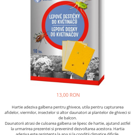
Diverse
Seminte legume
Pepene
Plante medicinale
Seminte ardei
Seminte broccoli
Seminte castraveti
Seminte ceapa
Seminte conopida
Seminte de Gulii
Seminte de Leustean
Seminte de Patrunjel
13,00 RON
Seminte de praz
Hartie adeziva galbena pentru ghivece, utila pentru capturarea
Seminte dovleac decorativ
afidelor, viermilor, insectelor si altor daunatori ai plantelor de ghiveci si
Seminte dovlecel / dovleac
de balcon.
Daunatorii atrasi de culoarea galbena se lipesc de hartie, ajutand astfel
Seminte fasole
la urmarirea prezentei si prevenind dezvoltarea acestora. Hartia
Seminte mazare
adeziva este rezistenta la apa si la conditii climatice dificile.