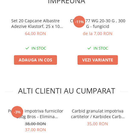
IMPREUNA
Plase plante
Pompa de apa curata/murdara
Set 20 Capcane Albastre
Champ 77 WG 20-30 G , 300
-11%
Adezive Klastorf, 25 x 10
G - fungicid
Pompa de stropit
cm, cu Feromoni, Special
64,00 RON
de la 7,00 RON
Raticide
pentru Tripsi
Saci
IN STOC
IN STOC
Spray si intretinere
ADAUGA IN COS
VEZI VARIANTE
Vinificatie
Lichidare STOC
Produse Bricolaj
Acumulatori si Incarcatoare
ALTI CLIENTI AU CUMPARAT
Baros / Ciocan / Topor
Burghie
Pulbere impotriva furnicilor
Carbid granulat impotriva
-3%
Cantare
250g Bros - Elimina
cartitelor / Karbidex Carbit
Musuroiul in 24 de Ore
pelete
38,00 RON
35,00 RON
Centuri/chingi
37,00 RON