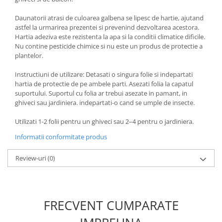
Accesorii gard electric
Daunatorii atrasi de culoarea galbena se lipesc de hartie, ajutand
Accesorii irigat
astfel la urmarirea prezentei si prevenind dezvoltarea acestora.
Araci/ Suporti plante
Hartia adeziva este rezistenta la apa si la conditii climatice dificile.
Nu contine pesticide chimice si nu este un produs de protectie a
Candele / Rezerve / Lumanari
plantelor.
Carabine/ carlige
Instructiuni de utilizare: Detasati o singura folie si indepartati
Diverse casa si gradina
hartia de protectie de pe ambele parti. Asezati folia la capatul
suportului. Suportul cu folia ar trebui asezate in pamant, in
Diverse depozitare
ghiveci sau jardiniera. indepartati-o cand se umple de insecte.
Echipament protectie gradina
Utilizati 1-2 folii pentru un ghiveci sau 2–4 pentru o jardiniera.
Fir/Ata de legat
Informatii conformitate produs
Foarfeci
Review-uri
(0)
Furtun / banda / tub
Motofierastrau / Drujba
Pila motofierastrau / drujba
FRECVENT CUMPARATE
Plantator
Plasa de umbrire