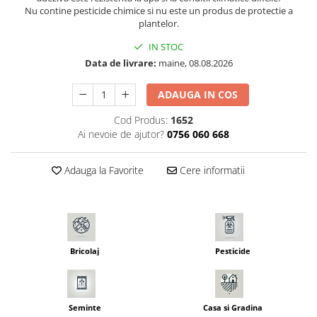
Nu contine pesticide chimice si nu este un produs de protectie a
Seminte morcovi
plantelor.
Seminte pastarnac
IN STOC
Seminte plante aromatice
Data de livrare:
maine, 08.08.2026
Seminte ridichi
Seminte rosii
ADAUGA IN COS
Seminte salata
Cod Produs:
1652
Seminte sfecla
Ai nevoie de ajutor?
0756 060 668
Seminte telina
Seminte varza
Adauga la Favorite
Cere informatii
Seminte Vinete
Seminte zucchini
Verdeturi
Seminte Legume Profesionale
Bricolaj
Pesticide
Seminte pentru germinare
Seminte trifoi
Pesticide
Seminte
Casa si Gradina