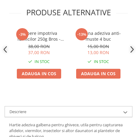
Adjuvant
PRODUSE ALTERNATIVE
BIO
Diverse
Erbicid
Pulbere impotriva
Capcana adeziva anti-
P
-3%
-13%
Fungicid
furnicilor 250g Bros -
muste 4 buc
Elimina Musuroiul in 24
38,00 RON
15,00 RON
Insecticid
de Ore
37,00 RON
13,00 RON
Tratamente repaus vegetativ
IN STOC
IN STOC
Ingrasaminte plante
ADAUGA IN COS
ADAUGA IN COS
Ingrasaminte plante
Ingrasaminte plante - CUTIE / KG
Ingrasaminte plante - ECOLOGICE
Ingrasaminte plante - FLORI
Descriere
Ingrasaminte plante - FLORI - GEL
Casa, Gradina
Hartie adeziva galbena pentru ghivece, utila pentru capturarea
Accesorii agricole
afidelor, viermilor, insectelor si altor daunatori ai plantelor de
ghiveci si de balcon.