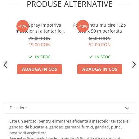
Adjuvant
PRODUSE ALTERNATIVE
BIO
Diverse
Bros Spray impotriva
Folie pentru mulcire 1.2 x
Fo
-17%
-13%
Erbicid
mustelor si a tantarilor
0.03 x 50 m perforata
400 ml
23,00 RON
60,00 RON
Fungicid
19,00 RON
52,00 RON
Insecticid
IN STOC
IN STOC
Tratamente repaus vegetativ
Ingrasaminte plante
ADAUGA IN COS
ADAUGA IN COS
Ingrasaminte plante
Ingrasaminte plante - CUTIE / KG
Ingrasaminte plante - ECOLOGICE
Ingrasaminte plante - FLORI
Descriere
Ingrasaminte plante - FLORI - GEL
Este un aerosol pentru eliminarea eficienta a insectelor taratoare:
Casa, Gradina
gandaci de bucatarie, gandaci germani, furnici, gandaci, purici,
Accesorii agricole
pestisorii argintii etc.
Atentie
: Produsele biocide trebuie să fie utilizate cu precautii