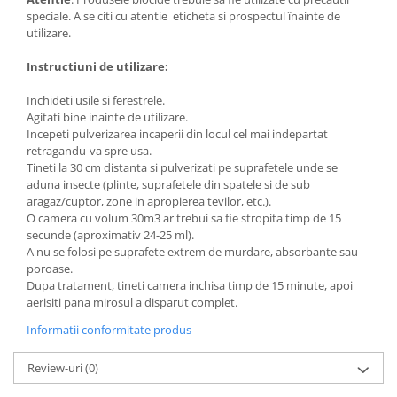
Accesorii gard electric
speciale. A se citi cu atentie eticheta si prospectul înainte de
utilizare.
Accesorii irigat
Araci/ Suporti plante
Instructiuni de utilizare:
Candele / Rezerve / Lumanari
Inchideti usile si ferestrele.
Agitati bine inainte de utilizare.
Carabine/ carlige
Incepeti pulverizarea incaperii din locul cel mai indepartat
Diverse casa si gradina
retragandu-va spre usa.
Tineti la 30 cm distanta si pulverizati pe suprafetele unde se
Diverse depozitare
aduna insecte (plinte, suprafetele din spatele si de sub
Echipament protectie gradina
aragaz/cuptor, zone in apropierea tevilor, etc.).
O camera cu volum 30m3 ar trebui sa fie stropita timp de 15
Fir/Ata de legat
secunde (aproximativ 24-25 ml).
A nu se folosi pe suprafete extrem de murdare, absorbante sau
Foarfeci
poroase.
Furtun / banda / tub
Dupa tratament, tineti camera inchisa timp de 15 minute, apoi
aerisiti pana mirosul a disparut complet.
Motofierastrau / Drujba
Informatii conformitate produs
Pila motofierastrau / drujba
Plantator
Review-uri
(0)
Plasa de umbrire