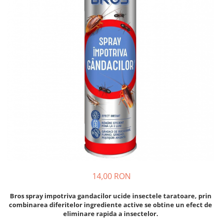
Diverse
Seminte legume
Pepene
Plante medicinale
Seminte ardei
Seminte broccoli
Seminte castraveti
Seminte ceapa
Seminte conopida
Seminte de Gulii
Seminte de Leustean
Seminte de Patrunjel
Seminte de praz
14,00 RON
Seminte dovleac decorativ
Seminte dovlecel / dovleac
Bros spray impotriva gandacilor ucide insectele taratoare, prin
combinarea diferitelor ingrediente active se obtine un efect de
Seminte fasole
eliminare rapida a insectelor.
Seminte mazare