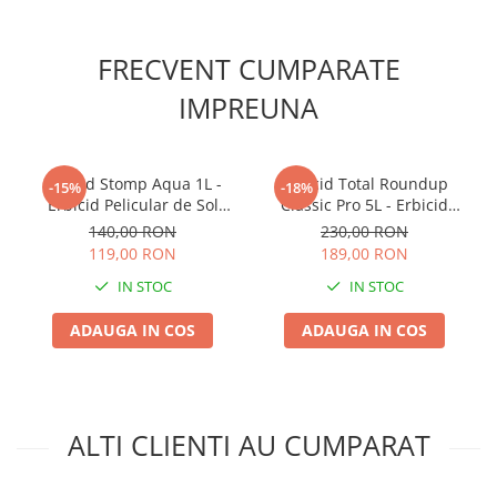
Plase plante
FRECVENT CUMPARATE
Pompa de apa curata/murdara
Pompa de stropit
IMPREUNA
Raticide
Saci
Erbicid Stomp Aqua 1L -
Erbicid Total Roundup
-15%
-18%
Spray si intretinere
Erbicid Pelicular de Sol
Classic Pro 5L - Erbicid
pentru Legume, Cartof si
Sistemic Neselectiv pentru
140,00 RON
230,00 RON
Vinificatie
Livezi
Buruieni cu Radacina
119,00 RON
189,00 RON
Lichidare STOC
IN STOC
IN STOC
Produse Bricolaj
Acumulatori si Incarcatoare
ADAUGA IN COS
ADAUGA IN COS
Baros / Ciocan / Topor
Burghie
Cantare
ALTI CLIENTI AU CUMPARAT
Centuri/chingi