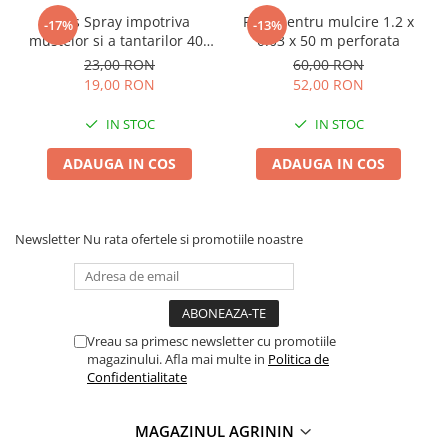
Chei fixe
Bros Spray impotriva
Folie pentru mulcire 1.2 x
-17%
-13%
Cleste
mustelor si a tantarilor 400
0.03 x 50 m perforata
ml
23,00 RON
60,00 RON
Colier / Faseta
19,00 RON
52,00 RON
Consumabile motofierastrau
drujba
IN STOC
IN STOC
Demarouri drujba
ADAUGA IN COS
ADAUGA IN COS
Discuri debitare
Discuri motocoasa
Newsletter
Nu rata ofertele si promotiile noastre
Diverse
Feronerie si accesorii
Fierastraie manuale
Fire motocoasa
Vreau sa primesc newsletter cu promotiile
magazinului. Afla mai multe in
Politica de
Flexuri si Polizoare
Confidentialitate
Gresor / Decalimetru
Hranitoare/ Adapatoare
MAGAZINUL AGRININ