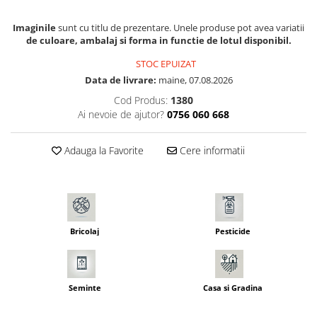
Seminte morcovi
Imaginile
sunt cu titlu de prezentare. Unele produse pot avea variatii
Seminte pastarnac
de culoare, ambalaj si forma in functie de lotul disponibil.
Seminte plante aromatice
STOC EPUIZAT
Seminte ridichi
Data de livrare:
maine, 07.08.2026
Seminte rosii
Cod Produs:
1380
Seminte salata
Ai nevoie de ajutor?
0756 060 668
Seminte sfecla
Seminte telina
Adauga la Favorite
Cere informatii
Seminte varza
Seminte Vinete
Seminte zucchini
Verdeturi
Bricolaj
Pesticide
Seminte Legume Profesionale
Seminte pentru germinare
Seminte trifoi
Seminte
Casa si Gradina
Pesticide