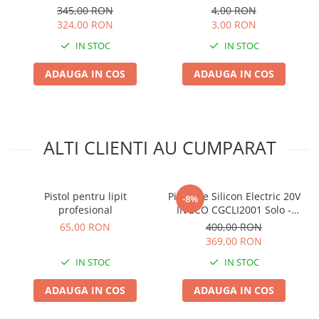
Premium de Inalta
Accesorii gard electric
345,00 RON
4,00 RON
Productivitate
324,00 RON
3,00 RON
Accesorii irigat
IN STOC
IN STOC
Araci/ Suporti plante
ADAUGA IN COS
ADAUGA IN COS
Candele / Rezerve / Lumanari
Carabine/ carlige
Diverse casa si gradina
Diverse depozitare
ALTI CLIENTI AU CUMPARAT
Echipament protectie gradina
Fir/Ata de legat
Pistol pentru lipit
Pistol de Silicon Electric 20V
-8%
Foarfeci
profesional
INGCO CGCLI2001 Solo -
Fara Acumulator si
65,00 RON
400,00 RON
Furtun / banda / tub
Incarcator
369,00 RON
Motofierastrau / Drujba
IN STOC
IN STOC
Pila motofierastrau / drujba
ADAUGA IN COS
ADAUGA IN COS
Plantator
Plasa de umbrire