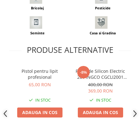
Seminte morcovi
Bricolaj
Pesticide
Seminte pastarnac
Seminte plante aromatice
Seminte ridichi
Seminte
Casa si Gradina
Seminte rosii
Seminte salata
PRODUSE ALTERNATIVE
Seminte sfecla
Seminte telina
Pistol pentru lipit
Pistol de Silicon Electric
Seminte varza
-8%
profesional
20V INGCO CGCLI2001
Seminte Vinete
Solo - Fara Acumulator si
65,00 RON
400,00 RON
Seminte zucchini
Incarcator
369,00 RON
Verdeturi
IN STOC
IN STOC
Seminte Legume Profesionale
ADAUGA IN COS
ADAUGA IN COS
Seminte pentru germinare
Seminte trifoi
Pesticide