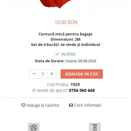
Diverse
Seminte legume
10,00 RON
Pepene
Plante medicinale
Centură mică pentru bagaje
Seminte ardei
Dimensiuni: 2M
Set de 4 bucăți- se vinde și individual
Seminte broccoli
Seminte castraveti
IN STOC
Data de livrare:
maine, 09.08.2026
Seminte ceapa
Seminte conopida
ADAUGA IN COS
Seminte de Gulii
Seminte de Leustean
Cod Produs:
1929
Ai nevoie de ajutor?
0756 060 668
Seminte de Patrunjel
Seminte de praz
Adauga la Favorite
Cere informatii
Seminte dovleac decorativ
Seminte dovlecel / dovleac
Seminte fasole
Seminte mazare