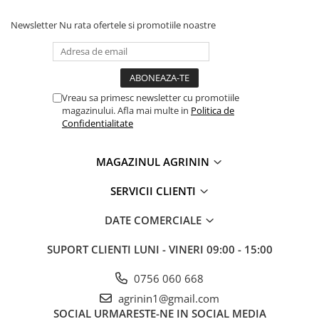
Plase plante
Newsletter
Nu rata ofertele si promotiile noastre
Pompa de apa curata/murdara
Pompa de stropit
Raticide
Vreau sa primesc newsletter cu promotiile
Saci
magazinului. Afla mai multe in
Politica de
Confidentialitate
Spray si intretinere
Vinificatie
MAGAZINUL AGRININ
Lichidare STOC
SERVICII CLIENTI
Produse Bricolaj
Acumulatori si Incarcatoare
DATE COMERCIALE
Baros / Ciocan / Topor
SUPORT CLIENTI
LUNI - VINERI 09:00 - 15:00
Burghie
Cantare
0756 060 668
agrinin1@gmail.com
Centuri/chingi
SOCIAL
URMARESTE-NE IN SOCIAL MEDIA