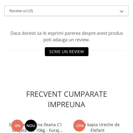
Adjuvant
BIO
Review-uri
(0)
Diverse
Erbicid
Daca doresti sa iti exprimi parerea despre acest produs
Fungicid
poti adauga un review.
Insecticid
SCRIE UN REVIEW
Tratamente repaus vegetativ
Ingrasaminte plante
Ingrasaminte plante
Ingrasaminte plante - CUTIE / KG
FRECVENT CUMPARATE
Ingrasaminte plante - ECOLOGICE
Ingrasaminte plante - FLORI
IMPREUNA
Ingrasaminte plante - FLORI - GEL
Casa, Gradina
Seminte Lucerna Ileana C1
Ardei kapia Ureche de
-6%
NOU
-25%
Accesorii agricole
Drajata Sac 10kg - Furaj
Elefant