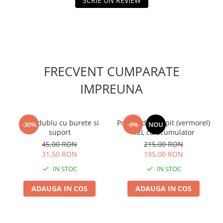
SCRIE UN REVIEW
FRECVENT CUMPARATE
IMPREUNA
Ham dublu cu burete si
Pompa de stropit (vermorel)
-30%
-9%
NOU
suport
12L cu acumulator
45,00 RON
215,00 RON
31,50 RON
195,00 RON
IN STOC
IN STOC
ADAUGA IN COS
ADAUGA IN COS