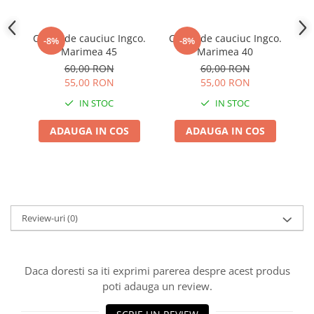
Cizme de cauciuc Ingco.
Cizme de cauciuc Ingco.
C
-8%
-8%
Marimea 45
Marimea 40
60,00 RON
60,00 RON
55,00 RON
55,00 RON
IN STOC
IN STOC
ADAUGA IN COS
ADAUGA IN COS
Review-uri
(0)
Daca doresti sa iti exprimi parerea despre acest produs
poti adauga un review.