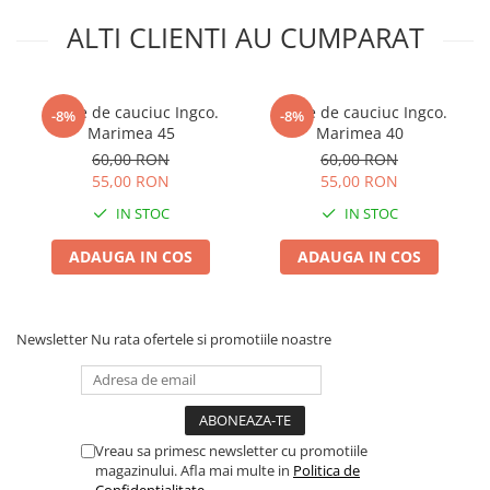
ALTI CLIENTI AU CUMPARAT
Cizme de cauciuc Ingco.
Cizme de cauciuc Ingco.
-8%
-8%
Marimea 45
Marimea 40
60,00 RON
60,00 RON
55,00 RON
55,00 RON
IN STOC
IN STOC
ADAUGA IN COS
ADAUGA IN COS
Newsletter
Nu rata ofertele si promotiile noastre
Vreau sa primesc newsletter cu promotiile
magazinului. Afla mai multe in
Politica de
Confidentialitate