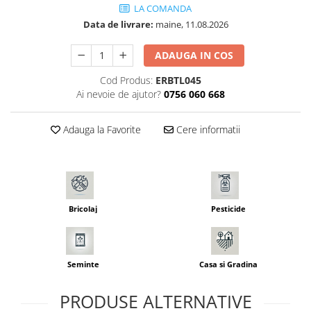
Seminte pastarnac
LA COMANDA
Patent
Data de livrare:
maine, 11.08.2026
Seminte plante aromatice
Rulete masurat
Seminte ridichi
Sape/ Cazmale/ Lopeti
ADAUGA IN COS
Seminte rosii
Scule de mana
Seminte salata
Cod Produs:
ERBTL045
Ai nevoie de ajutor?
0756 060 668
Seminte sfecla
Scule electrice
Seminte telina
Set chei combinate
Adauga la Favorite
Cere informatii
Seminte varza
Surubelnite
Seminte Vinete
Suruburi
Seminte zucchini
Truse /set scule
Verdeturi
Seminte Legume Profesionale
Bricolaj
Pesticide
Seminte pentru germinare
Seminte trifoi
Seminte
Casa si Gradina
PRODUSE ALTERNATIVE