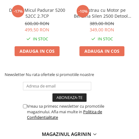
Truse /set scule
Drujba Micul Padurar 5200
Fierastrau cu Motor pe
-17%
-10%
Produse Zootehnie
52CC 2.7CP
Benzina Silen 2500 Detoolz
1.2CP, Drujba Toaletare
600,00 RON
389,00 RON
Pomicultură Lama 12 inchi
499,50 RON
349,00 RON
30cm
IN STOC
IN STOC
ADAUGA IN COS
ADAUGA IN COS
Newsletter
Nu rata ofertele si promotiile noastre
Vreau sa primesc newsletter cu promotiile
magazinului. Afla mai multe in
Politica de
Confidentialitate
MAGAZINUL AGRININ