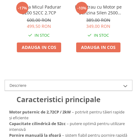
Adjuvant
Drujba Micul Padurar
Fierastrau cu Motor pe
P
-17%
-10%
BIO
5200 52CC 2.7CP
Benzina Silen 2500
M
Detoolz 1.2CP, Drujba
E
Diverse
600,00 RON
389,00 RON
Toaletare Pomicultură
p
499,50 RON
349,00 RON
Erbicid
Lama 12 inchi 30cm
IN STOC
IN STOC
Fungicid
ADAUGA IN COS
ADAUGA IN COS
Insecticid
Tratamente repaus vegetativ
Ingrasaminte plante
Ingrasaminte plante
Ingrasaminte plante - CUTIE / KG
Descriere
Ingrasaminte plante - ECOLOGICE
Caracteristici principale
Ingrasaminte plante - FLORI
Motor puternic de 2,72CP / 2kW
– potrivit pentru tăieri rapide
Ingrasaminte plante - FLORI - GEL
și eficiente
Casa, Gradina
Capacitate cilindrică de 52cc
– putere optimă pentru utilizare
intensivă
Accesorii agricole
Pornire manuală la sfoară
– sistem fiabil pentru pornire rapidă