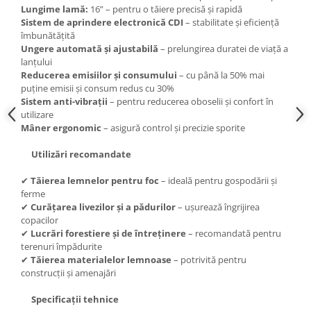
Accesorii gard electric
Lungime lamă:
16” – pentru o tăiere precisă și rapidă
Sistem de aprindere electronică CDI
– stabilitate și eficiență
Accesorii irigat
îmbunătățită
Ungere automată și ajustabilă
– prelungirea duratei de viață a
Araci/ Suporti plante
lanțului
Candele / Rezerve / Lumanari
Reducerea emisiilor și consumului
– cu până la 50% mai
puține emisii și consum redus cu 30%
Carabine/ carlige
Sistem anti-vibrații
– pentru reducerea oboselii și confort în
Diverse casa si gradina
utilizare
Mâner ergonomic
– asigură control și precizie sporite
Diverse depozitare
Utilizări recomandate
Echipament protectie gradina
Fir/Ata de legat
✔
Tăierea lemnelor pentru foc
– ideală pentru gospodării și
ferme
Foarfeci
✔
Curățarea livezilor și a pădurilor
– ușurează îngrijirea
copacilor
Furtun / banda / tub
✔
Lucrări forestiere și de întreținere
– recomandată pentru
Motofierastrau / Drujba
terenuri împădurite
✔
Tăierea materialelor lemnoase
– potrivită pentru
Pila motofierastrau / drujba
construcții și amenajări
Plantator
Specificații tehnice
Plasa de umbrire