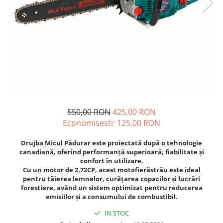
Diverse
Seminte legume
Pepene
Plante medicinale
Seminte ardei
Seminte broccoli
Seminte castraveti
Seminte ceapa
550,00 RON
425,00 RON
Seminte conopida
Economisesti:
125,00
RON
Seminte de Gulii
Seminte de Leustean
Drujba
Micul Pădurar
este proiectată
după o tehnologie
canadiană
, oferind
performanță superioară, fiabilitate și
Seminte de Patrunjel
confort în utilizare
.
Seminte de praz
Cu un motor de
2,72CP
, acest motofierăstrău este ideal
pentru
tăierea lemnelor, curățarea copacilor și lucrări
Seminte dovleac decorativ
forestiere
, având un sistem optimizat pentru
reducerea
Seminte dovlecel / dovleac
emisiilor și a consumului de combustibil
.
Seminte fasole
IN STOC
Seminte mazare