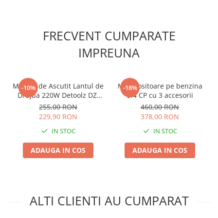
Lama motofierastrau / drujba
Lant motofierastrau / drujba
FRECVENT CUMPARATE
Lubrifianti
IMPREUNA
Masca de sudura & accesori
Motocoasa
Motocoasa si consumabile /
Masina de Ascutit Lantul de
Motocositoare pe benzina
-10%
-18%
accesorii
Drujba 220W Detoolz DZ-
3.4 CP cu 3 accesorii
D111, Dispozitiv Compact
Patent
255,00 RON
460,00 RON
Profesional pentru Ascutire
229,90 RON
378,00 RON
Rulete masurat
Lanturi
IN STOC
IN STOC
Sape/ Cazmale/ Lopeti
Scule de mana
ADAUGA IN COS
ADAUGA IN COS
Scule electrice
Set chei combinate
Surubelnite
ALTI CLIENTI AU CUMPARAT
Suruburi