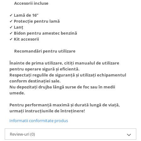
Chei fixe
Accesorii incluse
Cleste
✔
Lamă de 16”
Colier / Faseta
✔
Protecție pentru lamă
✔
Lanț
Consumabile motofierastrau
✔
Bidon pentru amestec benzină
drujba
✔
Kit accesorii
Demarouri drujba
Recomandări pentru utilizare
Discuri debitare
Înainte de prima utilizare, citiți manualul de utilizare
Discuri motocoasa
pentru operare sigură și eficientă.
Respectați regulile de siguranță și utilizați echipamentul
Diverse
conform destinației sale.
Feronerie si accesorii
Nu depozitați drujba lângă surse de foc sau în medii
umede.
Fierastraie manuale
Fire motocoasa
Pentru performanță maximă și durată lungă de viață,
urmați instrucțiunile de întreținere!
Flexuri si Polizoare
Informatii conformitate produs
Gresor / Decalimetru
Hranitoare/ Adapatoare
Review-uri
(0)