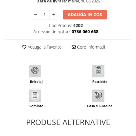
Data de livrare:
maine, 10.08.2026
Seminte morcovi
Seminte pastarnac
ADAUGA IN COS
Seminte plante aromatice
Cod Produs:
4202
Seminte ridichi
Ai nevoie de ajutor?
0756 060 668
Seminte rosii
Seminte salata
Adauga la Favorite
Cere informatii
Seminte sfecla
Seminte telina
Seminte varza
Seminte Vinete
Bricolaj
Pesticide
Seminte zucchini
Verdeturi
Seminte Legume Profesionale
Seminte
Casa si Gradina
Seminte pentru germinare
Seminte trifoi
PRODUSE ALTERNATIVE
Pesticide