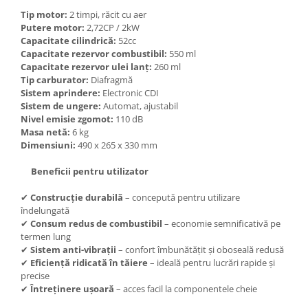
Tip motor:
2 timpi, răcit cu aer
Plase plante
Putere motor:
2,72CP / 2kW
Pompa de apa curata/murdara
Capacitate cilindrică:
52cc
Capacitate rezervor combustibil:
550 ml
Pompa de stropit
Capacitate rezervor ulei lanț:
260 ml
Tip carburator:
Diafragmă
Raticide
Sistem aprindere:
Electronic CDI
Saci
Sistem de ungere:
Automat, ajustabil
Nivel emisie zgomot:
110 dB
Spray si intretinere
Masa netă:
6 kg
Dimensiuni:
490 x 265 x 330 mm
Vinificatie
Lichidare STOC
Beneficii pentru utilizator
Produse Bricolaj
✔
Construcție durabilă
– concepută pentru utilizare
Acumulatori si Incarcatoare
îndelungată
✔
Consum redus de combustibil
– economie semnificativă pe
Baros / Ciocan / Topor
termen lung
Burghie
✔
Sistem anti-vibrații
– confort îmbunătățit și oboseală redusă
✔
Eficiență ridicată în tăiere
– ideală pentru lucrări rapide și
Cantare
precise
Centuri/chingi
✔
Întreținere ușoară
– acces facil la componentele cheie