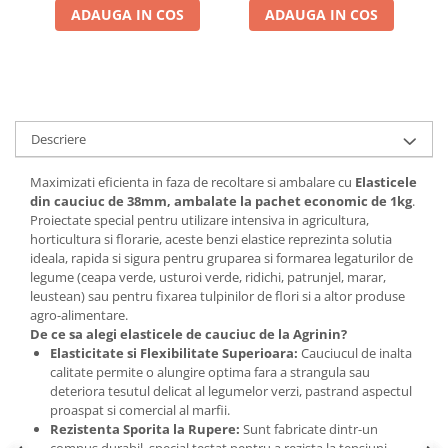
ADAUGA IN COS
ADAUGA IN COS
Descriere
Maximizati eficienta in faza de recoltare si ambalare cu
Elasticele
din cauciuc de 38mm, ambalate la pachet economic de 1kg
.
Proiectate special pentru utilizare intensiva in agricultura,
horticultura si florarie, aceste benzi elastice reprezinta solutia
ideala, rapida si sigura pentru gruparea si formarea legaturilor de
legume (ceapa verde, usturoi verde, ridichi, patrunjel, marar,
leustean) sau pentru fixarea tulpinilor de flori si a altor produse
agro-alimentare.
De ce sa alegi elasticele de cauciuc de la Agrinin?
Elasticitate si Flexibilitate Superioara:
Cauciucul de inalta
calitate permite o alungire optima fara a strangula sau
deteriora tesutul delicat al legumelor verzi, pastrand aspectul
proaspat si comercial al marfii.
Rezistenta Sporita la Rupere:
Sunt fabricate dintr-un
compus durabil, special testat pentru a rezista la tensiuni