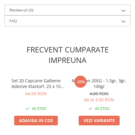
Review-uri
(0)
FAQ
FRECVENT CUMPARATE
IMPREUNA
Set 20 Capcane Galbene
Mospilan 20SG - 1,5gr, 3gr,
-25%
Adezive Klastorf, 25 x 10
100gr
cm, cu Feromoni, pentru
64,00 RON
4,00 RON
Musculita Alba, Afide si
de la 3,00 RON
Miniere
IN STOC
IN STOC
ADAUGA IN COS
VEZI VARIANTE