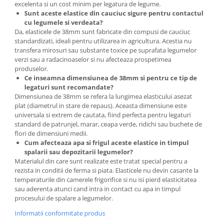
excelenta si un cost minim per legatura de legume.
Sunt aceste elastice din cauciuc sigure pentru contactul
cu legumele si verdeata?
Da, elasticele de 38mm sunt fabricate din compusi de cauciuc
standardizati, ideali pentru utilizarea in agricultura. Acestia nu
transfera mirosuri sau substante toxice pe suprafata legumelor
verzi sau a radacinoaselor si nu afecteaza prospetimea
produselor.
Ce inseamna dimensiunea de 38mm si pentru ce tip de
legaturi sunt recomandate?
Dimensiunea de 38mm se refera la lungimea elasticului asezat
plat (diametrul in stare de repaus). Aceasta dimensiune este
universala si extrem de cautata, fiind perfecta pentru legaturi
standard de patrunjel, marar, ceapa verde, ridichi sau buchete de
flori de dimensiuni medii.
Cum afecteaza apa si frigul aceste elastice in timpul
spalarii sau depozitarii legumelor?
Materialul din care sunt realizate este tratat special pentru a
rezista in conditii de ferma si piata. Elasticele nu devin casante la
temperaturile din camerele frigorifice si nu isi pierd elasticitatea
sau aderenta atunci cand intra in contact cu apa in timpul
procesului de spalare a legumelor.
Informatii conformitate produs