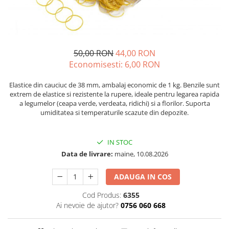
Discuri motocoasa
Seminte legume
Motofierastrau / Drujba
Diverse
Pepene
Pila motofierastrau / drujba
Plante medicinale
Feronerie si accesorii
Plantator
Seminte ardei
50,00 RON
44,00 RON
Fierastraie manuale
Plasa de umbrire
Seminte broccoli
Economisesti:
6,00
RON
Fire motocoasa
Plase plante
Seminte castraveti
Flexuri si Polizoare
Elastice din cauciuc de 38 mm, ambalaj economic de 1 kg. Benzile sunt
Seminte ceapa
Pompa de apa curata/murdara
extrem de elastice si rezistente la rupere, ideale pentru legarea rapida
Gresor / Decalimetru
Seminte conopida
a legumelor (ceapa verde, verdeata, ridichi) si a florilor. Suporta
Pompa de stropit
umiditatea si temperaturile scazute din depozite.
Seminte de Gulii
Hranitoare/ Adapatoare
Raticide
Seminte de Leustean
Lama motofierastrau / drujba
Saci
Seminte de Patrunjel
IN STOC
Lant motofierastrau / drujba
Spray si intretinere
Data de livrare:
maine, 10.08.2026
Seminte de praz
Lubrifianti
Seminte dovleac decorativ
Vinificatie
ADAUGA IN COS
Masca de sudura & accesori
Seminte dovlecel / dovleac
Seminte fasole
Cod Produs:
6355
Motocoasa
Ai nevoie de ajutor?
0756 060 668
Seminte mazare
Motocoasa si consumabile /
Seminte morcovi
accesorii