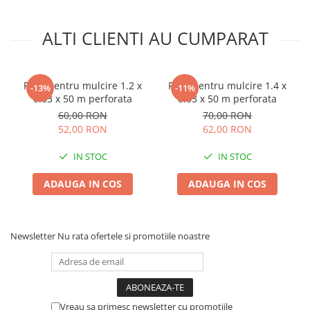
ALTI CLIENTI AU CUMPARAT
Folie pentru mulcire 1.2 x
Folie pentru mulcire 1.4 x
-13%
-11%
0.03 x 50 m perforata
0.03 x 50 m perforata
60,00 RON
70,00 RON
52,00 RON
62,00 RON
IN STOC
IN STOC
ADAUGA IN COS
ADAUGA IN COS
Newsletter
Nu rata ofertele si promotiile noastre
Vreau sa primesc newsletter cu promotiile