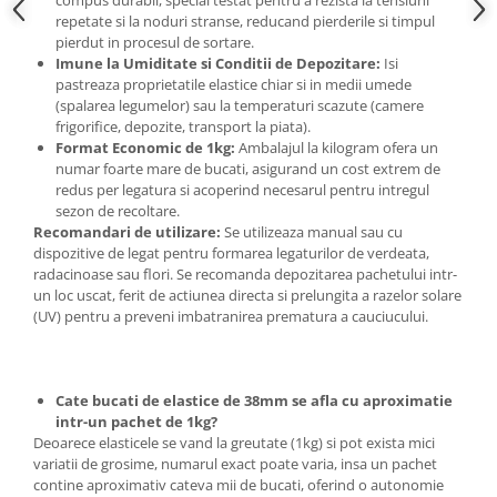
repetate si la noduri stranse, reducand pierderile si timpul
pierdut in procesul de sortare.
Imune la Umiditate si Conditii de Depozitare:
Isi
pastreaza proprietatile elastice chiar si in medii umede
(spalarea legumelor) sau la temperaturi scazute (camere
frigorifice, depozite, transport la piata).
Format Economic de 1kg:
Ambalajul la kilogram ofera un
numar foarte mare de bucati, asigurand un cost extrem de
redus per legatura si acoperind necesarul pentru intregul
sezon de recoltare.
Recomandari de utilizare:
Se utilizeaza manual sau cu
dispozitive de legat pentru formarea legaturilor de verdeata,
radacinoase sau flori. Se recomanda depozitarea pachetului intr-
un loc uscat, ferit de actiunea directa si prelungita a razelor solare
(UV) pentru a preveni imbatranirea prematura a cauciucului.
Cate bucati de elastice de 38mm se afla cu aproximatie
intr-un pachet de 1kg?
Deoarece elasticele se vand la greutate (1kg) si pot exista mici
variatii de grosime, numarul exact poate varia, insa un pachet
contine aproximativ cateva mii de bucati, oferind o autonomie